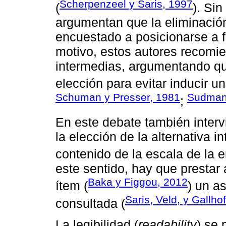
Scherpenzeel y Saris, 1997
(
). Si
argumentan que la eliminación 
encuestado a posicionarse a fa
motivo, estos autores recomie
intermedias, argumentando que
elección para evitar inducir un
Schuman y Presser, 1981
Sudman 
;
En este debate también interv
la elección de la alternativa i
contenido de la escala de la 
este sentido, hay que prestar a
Baka y Figgou, 2012
ítem (
) un as
Saris, Veld, y Gallho
consultada (
La legibilidad (
readability
) se