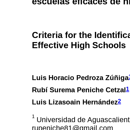
escuelas eficaces de n
Criteria for the Identifi
Effective High Schools
Luis Horacio Pedroza Zúñiga
1
Rubí Surema Peniche Cetzal
2
Luis Lizasoain Hernández
1
Universidad de Aguascalien
rupeniche81@gmail.com