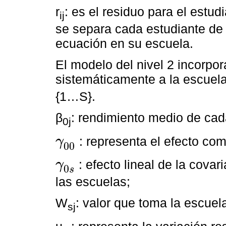
r
: es el residuo para el estudi
ij
se separa cada estudiante de 
ecuación en su escuela.
El modelo del nivel 2 incorpor
sistemáticamente a la escuel
{1…S}.
β
: rendimiento medio de cad
0j
: representa el efecto co
γ
00
γ
00
: efecto lineal de la covar
γ
0
γ
0
s
s
las escuelas;
W
: valor que toma la escuel
sj