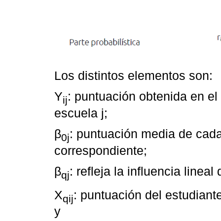
Los distintos elementos son:
Y
: puntuación obtenida en el 
ij
escuela j;
β
: puntuación media de cad
0j
correspondiente;
β
: refleja la influencia lineal
qj
X
: puntuación del estudiante
qij
y