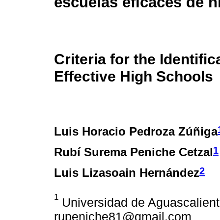
escuelas eficaces de n
Criteria for the Identifi
Effective High Schools
Luis Horacio Pedroza Zúñiga
1
Rubí Surema Peniche Cetzal
2
Luis Lizasoain Hernández
1
Universidad de Aguascalien
rupeniche81@gmail.com