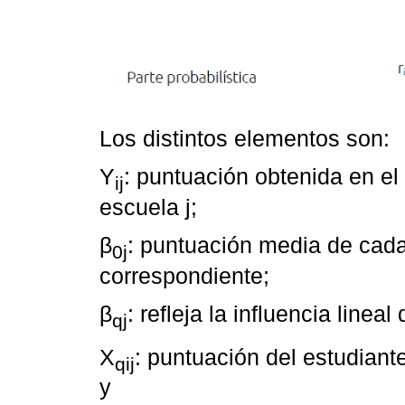
Los distintos elementos son:
Y
: puntuación obtenida en el 
ij
escuela j;
β
: puntuación media de cad
0j
correspondiente;
β
: refleja la influencia lineal
qj
X
: puntuación del estudiante
qij
y