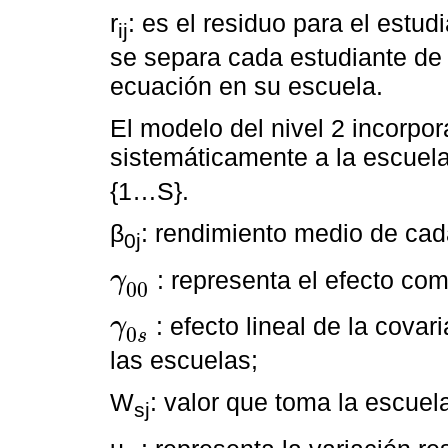
r
: es el residuo para el estudi
ij
se separa cada estudiante de 
ecuación en su escuela.
El modelo del nivel 2 incorpor
sistemáticamente a la escuel
{1…S}.
β
: rendimiento medio de cad
0j
: representa el efecto co
γ
00
γ
00
: efecto lineal de la covar
γ
0
γ
0
s
s
las escuelas;
W
: valor que toma la escuel
sj