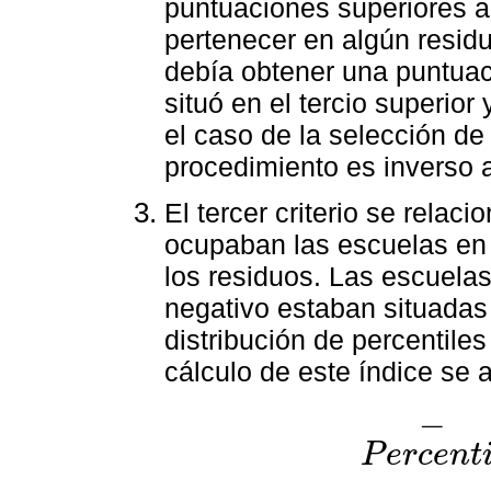
puntuaciones superiores a
pertenecer en algún residuo
debía obtener una puntuaci
situó en el tercio superior 
el caso de la selección de
procedimiento es inverso a
El tercer criterio se relac
ocupaban las escuelas en l
los residuos. Las escuelas
negativo estaban situadas e
distribución de percentile
cálculo de este índice se 
−
P
e
r
c
e
n
t
P
e
r
c
e
n
t
i
l
-
i
=
∑
j
=
1
m