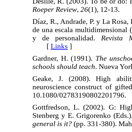
Deslile, R. (2003). To be or do:
Roeper Review
,
26
(1), 12-13.
Díaz, R., Andrade, P. y La Rosa, 
de una escala multidimensional (
y de personalidad.
Revista 
[
Links
]
Gardner, H. (1991).
The unscho
schools should teach
. Nueva Yo
Geake, J. (2008). High abilit
neuroscience construct of gifte
10.1080/0278319080220179
Gottfredson, L. (2002). G: Hig
Stenberg y E. Grigorenko (Eds.
general is it?
(pp. 331-380). M