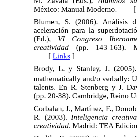
M. Zavala (Eds.),
Alumnos su
México: Manual Moderno. 
Blumen, S. (2006). Análisis 
aceleración para la superdotació
(Ed.),
VI Congreso Iberoame
creatividad
(pp. 143-163). Ma
[
Links
]
Brody, L. y Stanley, J. (2005)
mathematically and/o verbally: 
talents. En R. Stenberg y J. Da
(pp. 20-38). Cambridge, Reino
Corbalan, J., Martínez, F., Donol
R. (2003).
Inteligencia creativa
creatividad
. Madrid: TEA Edi