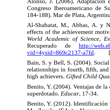
Alonso, J. (2006). Adaptación e
Congreso Iberoamericano de Sup
184-188). Mar de Plata, Argen
Al-Shabatat, M., Abbas, A. y Ni
effects of the achievement motiva
World Academic of Science, E
Recuperado de
http://web.
vid=4ysid=869c2137-a7fd
. 
Bain, S. y Bell, S. (2004). Social
relationships in fourth, fifth, a
high achievers.
Gifted Child Qua
Benito, Y. (2004). Ventajas de la
superdotado.
Educar
, 17-34.
Benito, Y. (2012). Identificació