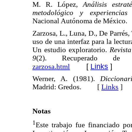
M. R. López,
Análisis estra
metodológico y experiencias i
Nacional Autónoma de Méxic
Zarzosa, L., Luna, D., De Parrés,
uso de una interfaz para la lectur
Un estudio exploratorio.
Revista
9
(2). Recuperado d
[
Links
]
zarzosa.html
Werner, A. (1981).
Diccionar
Madrid: Gredos. [
Links
]
Notas
1
Este trabajo fue financiado p