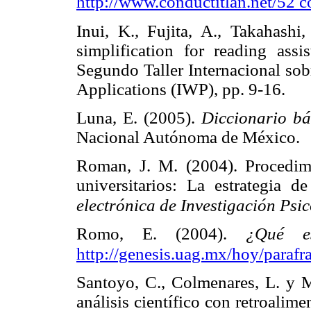
http://www.conductitlan.net/52 c
Inui, K., Fujita, A., Takahashi,
simplification for reading ass
Segundo Taller Internacional sob
Applications (IWP), pp. 9-16
Luna, E. (2005).
Diccionario bás
Nacional Autónoma de Méxic
Roman, J. M. (2004). Procedimi
universitarios: La estrategia de
electrónica de Investigación Psi
Romo, E. (2004).
¿Qué e
http://genesis.uag.mx/hoy/parafr
Santoyo, C., Colmenares, L. y Mo
análisis científico con retroali