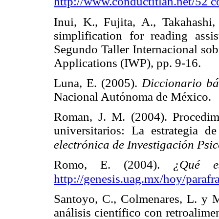
http://www.conductitlan.net/52 c
Inui, K., Fujita, A., Takahashi,
simplification for reading ass
Segundo Taller Internacional sob
Applications (IWP), pp. 9-16
Luna, E. (2005).
Diccionario bás
Nacional Autónoma de Méxic
Roman, J. M. (2004). Procedimi
universitarios: La estrategia de
electrónica de Investigación Psi
Romo, E. (2004).
¿Qué e
http://genesis.uag.mx/hoy/parafr
Santoyo, C., Colmenares, L. y Mo
análisis científico con retroali