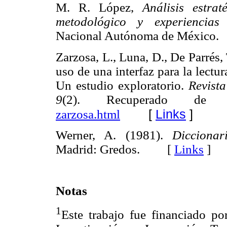
M. R. López,
Análisis estra
metodológico y experiencias i
Nacional Autónoma de Méxic
Zarzosa, L., Luna, D., De Parrés,
uso de una interfaz para la lectur
Un estudio exploratorio.
Revista
9
(2). Recuperado d
[
Links
]
zarzosa.html
Werner, A. (1981).
Diccionar
Madrid: Gredos. [
Links
]
Notas
1
Este trabajo fue financiado p