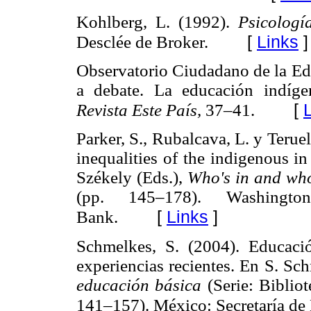
Kohlberg, L. (1992).
Psicologí
[
Links
]
Desclée de Broker.
Observatorio Ciudadano de la Ed
a debate. La educación indíge
[
Revista Este País,
37–41.
Parker, S., Rubalcava, L. y Terue
inequalities of the indigenous i
Székely (Eds.),
Who's in and who
(pp. 145–178). Washingto
[
Links
]
Bank.
Schmelkes, S. (2004). Educación
experiencias recientes. En S. Sc
educación básica
(Serie: Biblio
141–157). México: Secretaría de