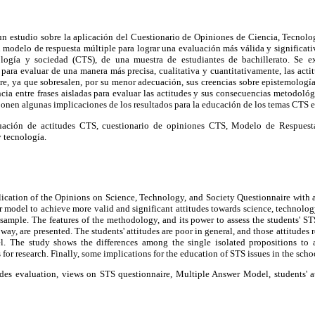
a un estudio sobre la aplicación del Cuestionario de Opiniones de Ciencia, Tecno
odelo de respuesta múltiple para lograr una evaluación más válida y significativa
ología y sociedad (CTS), de una muestra de estudiantes de bachillerato. Se e
ara evaluar de una manera más precisa, cualitativa y cuantitativamente, las acti
e, ya que sobresalen, por su menor adecuación, sus creencias sobre epistemología
ncia entre frases aisladas para evaluar las actitudes y sus consecuencias metodológ
oponen algunas implicaciones de los resultados para la educación de los temas CTS e
ación de actitudes CTS, cuestionario de opiniones CTS, Modelo de Respuesta 
y tecnología.
pplication of the Opinions on Science, Technology, and Society Questionnaire with
 model to achieve more valid and significant attitudes towards science, technolog
 sample. The features of the methodology, and its power to assess the students' STS
 way, are presented. The students' attitudes are poor in general, and those attitudes 
el. The study shows the differences among the single isolated propositions to a
or research. Finally, some implications for the education of STS issues in the scho
des evaluation, views on STS questionnaire, Multiple Answer Model, students' a