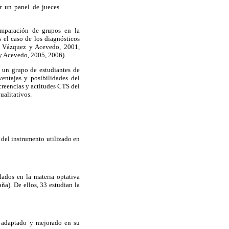
or un panel de jueces
comparación de grupos en la
 el caso de los diagnósticos
, Vázquez y Acevedo, 2001,
 Acevedo, 2005, 2006).
e un grupo de estudiantes de
entajas y posibilidades del
creencias y actitudes CTS del
ualitativos.
s del instrumento utilizado en
lados en la materia optativa
ña). De ellos, 33 estudian la
 adaptado y mejorado en su