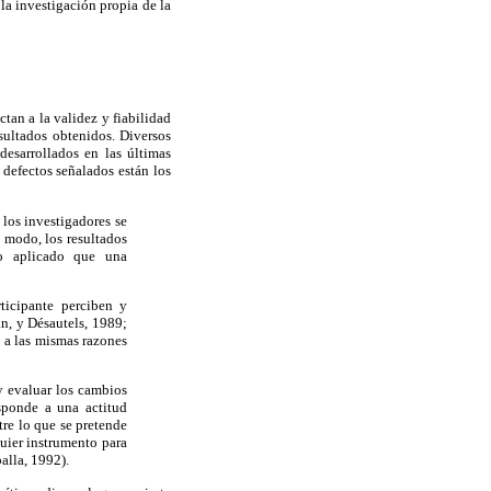
la investigación propia de la
tan a la validez y fiabilidad
esultados obtenidos. Diversos
esarrollados en las últimas
defectos señalados están los
 los investigadores se
 modo, los resultados
to aplicado que una
ticipante perciben y
n, y Désautels, 1989;
 a las mismas razones
y evaluar los cambios
esponde a una actitud
tre lo que se pretende
uier instrumento para
alla, 1992).