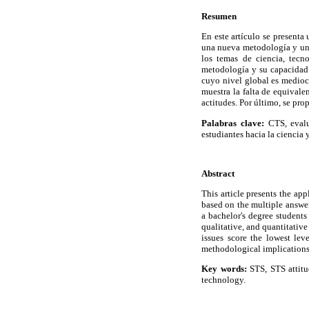
Resumen
En este artículo se present
una nueva metodología y un m
los temas de ciencia, tecn
metodología y su capacidad p
cuyo nivel global es mediocr
muestra la falta de equivale
actitudes. Por último, se pr
Palabras clave:
CTS, evalu
estudiantes hacia la ciencia 
Abstract
This article presents the a
based on the multiple answer
a bachelor's degree students
qualitative, and quantitative
issues score the lowest lev
methodological implications f
Key words:
STS, STS attitu
technology.