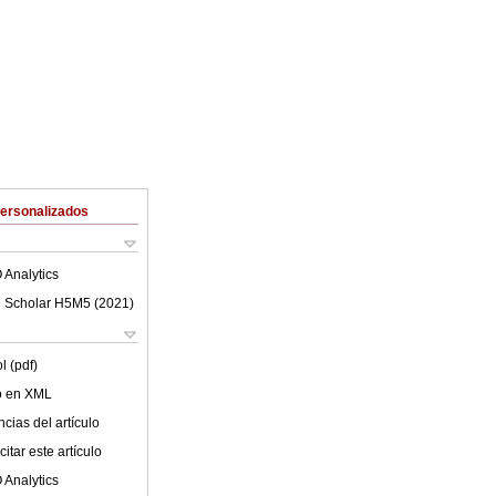
Personalizados
 Analytics
 Scholar H5M5 (
2021
)
l (pdf)
lo en XML
cias del artículo
itar este artículo
 Analytics