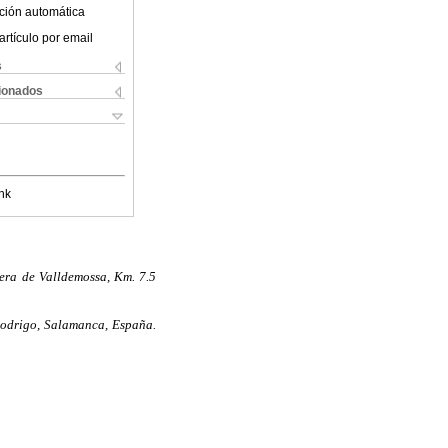
ción automática
artículo por email
s
cionados
nk
tera de Valldemossa, Km. 7.5
odrigo, Salamanca, España.