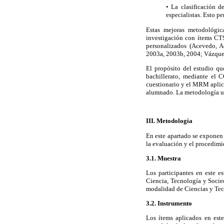
• La clasificación d
especialistas. Esto p
Estas mejoras metodológica
investigación con ítems CTS
personalizados (Acevedo, 
2003a, 2003b, 2004; Vázque
El propósito del estudio qu
bachillerato, mediante el 
cuestionario y el MRM aplica
alumnado. La metodología uti
III. Metodología
En este apartado se exponen l
la evaluación y el procedimi
3.1. Muestra
Los participantes en este e
Ciencia, Tecnología y Socied
modalidad de Ciencias y Tec
3.2. Instrumento
Los ítems aplicados en es