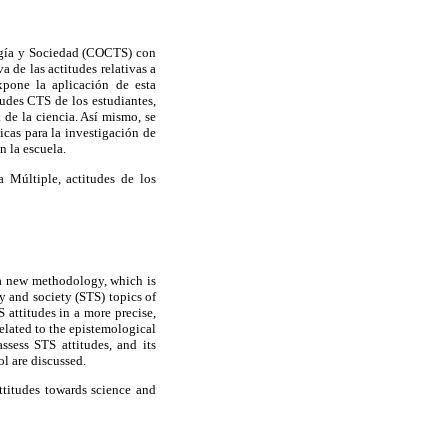
logía y Sociedad (COCTS) con
 de las actitudes relativas a
xpone la aplicación de esta
tudes CTS de los estudiantes,
 de la ciencia. Así mismo, se
icas para la investigación de
n la escuela.
Múltiple, actitudes de los
 a new methodology, which is
y and society (STS) topics of
 attitudes in a more precise,
related to the epistemological
ssess STS attitudes, and its
ol are discussed.
ttitudes towards science and