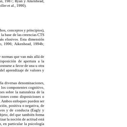
n, 1987; Ryan y Aikenhead,
er et al., 1990).
hos, conceptos y principios),
 la base de las creencias CTS
ás elusivos. Esta dimensión
do, 1996; Aikenhead, 1994b;
y normas que van más allá de
sposición de apertura a la
strarse a favor de una u otra
del aprendizaje de valores y
fía diversas denominaciones,
de los componentes cognitivo,
es sobre la naturaleza de la
ciones como disposiciones o
o. Ambos enfoques pueden ser
ción, positiva o negativa, de
tivos y de conducta (Eagly y
bjeto, del que también forma
izar la noción de actitud está
, en particular la psicología