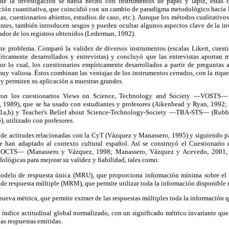
e la investigación se había hecho con instrumentos de papel y lápiz, estas cr
ación cuantitativa, que coincidió con un cambio de paradigma metodológico hacia l
as, cuestionarios abiertos, estudios de caso, etc.). Aunque los métodos cualitativos
ntes, también introducen sesgos y pueden ocultar algunos aspectos clave de la inve
gador de los registros obtenidos (Lederman, 1992).
e problema. Comparó la validez de diversos instrumentos (escalas Likert, cuesti
íricamente desarrollados y entrevistas) y concluyó que las entrevistas aportan 
lo cual, los cuestionarios empíricamente desarrollados a partir de preguntas ab
muy valiosa. Éstos combinan las ventajas de los instrumentos cerrados, con la riquez
y permiten su aplicación a muestras grandes.
laron los cuestionarios Views on Science, Technology and Society —VOSTS
 1989), que se ha usado con estudiantes y profesores (Aikenhead y Ryan, 1992; 
91a,b) y Teacher's Belief about Science-Technology-Society —TBA-STS— (Rubb
, utilizado con profesores.
de actitudes relacionadas con la CyT (Vázquez y Manassero, 1995) y siguiendo pau
e han adaptado al contexto cultural español. Así se construyó el Cuestionario
OCTS— (Manassero y Vázquez, 1998; Manassero, Vázquez y Acevedo, 2001, 2
ológicas para mejorar su validez y fiabilidad, tales como:
odelo de respuesta única (MRU), que proporciona información mínima sobre el
o de respuesta múltiple (MRM), que permite utilizar toda la información disponible 
nueva métrica, que permite extraer de las respuestas múltiples toda la información 
 índice actitudinal global normalizado, con un significado métrico invariante que
las respuestas emitidas.