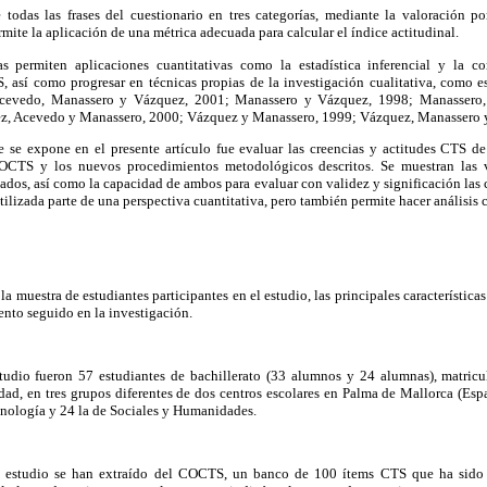
e todas las frases del cuestionario en tres categorías, mediante la valoración p
ermite la aplicación de una métrica adecuada para calcular el índice actitudinal.
s permiten aplicaciones cuantitativas como la estadística inferencial y la 
, así como progresar en técnicas propias de la investigación cualitativa, como es
Acevedo, Manassero y Vázquez, 2001; Manassero y Vázquez, 1998; Manassero
z, Acevedo y Manassero, 2000; Vázquez y Manassero, 1999; Vázquez, Manassero y
e se expone en el presente artículo fue evaluar las creencias y actitudes CTS d
COCTS y los nuevos procedimientos metodológicos descritos. Se muestran las v
dos, así como la capacidad de ambos para evaluar con validez y significación las 
lizada parte de una perspectiva cuantitativa, pero también permite hacer análisis c
a muestra de estudiantes participantes en el estudio, las principales característica
ento seguido en la investigación.
studio fueron 57 estudiantes de bachillerato (33 alumnos y 24 alumnas), matricu
ad, en tres grupos diferentes de dos centros escolares en Palma de Mallorca (Espa
nología y 24 la de Sociales y Humanidades.
te estudio se han extraído del COCTS, un banco de 100 ítems CTS que ha sido