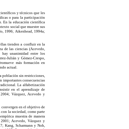
entíficos y técnicos que les
dicas o para la participación
. En la educación científica
ntexto social que muestre sus
edo, 1996; Aikenhead, 1994a;
las tienden a confluir en la
za de las ciencias (Acevedo,
 hay unanimidad entre los
érrez-Julián y Gómez-Crespo,
. Promueve más formación en
undo actual.
a población sin restricciones,
nen importantes consecuencias
radicional. La alfabetización
nsistir en el aprendizaje de
3, 2004; Vázquez, Acevedo y
a convergen en el objetivo de
 con la sociedad, como parte
n empírica muestra de manera
, 2001; Acevedo, Vázquez y
87; Kang, Scharmann y Noh,