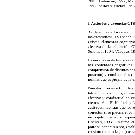
2005; Lederman, 1992; Man
1992; Solbes y Vilches, 1997
I. Actitudes y creencias
CTS
A diferencia de los conocimi
las cuestiones CTS añaden va
existan elementos cognitiv
afectiva de la educación C
Solomon, 1994; Vázquez, 19
La enseñanza de los temas C
los contenidos cognitivos
comprensión de distintas pos
posición) y conductuales (i
normas que es propio de la o
Para describir este tipo de
tales como creencias, opinio
afectivo y conductual de es
ciencia, Abd-El-Khalick y 
actitudes, mientras que los
e
correctos si se precisa el c
un objeto, mediante respues
Chaiken, 1993). En suma, e
parte su conocimiento, establ
en sintonía con la propuesta