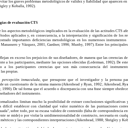
evitar los graves problemas metodológicos de validez y fiabilidad que aparecen en 
rigley y Koballa, 1992).
gías de evaluación
CTS
e los aspectos metodológicos implicados en la evaluación de las actitudes CTS afec
todos aplicados y, en consecuencia, a la interpretación y significación de los r
ostrado importantes deficiencias metodológicas en los numerosos instrumentos d
Manassero y Vázquez, 2001; Gardner, 1996; Munby, 1997). Entre los principales 
flejan en exceso los prejuicios de sus diseñadores, de manera que las creencias de
te a los participantes, mediante las opciones ofrecidas (Lederman, 1992). De este
do a los participantes creencias que son más consecuencia del instrumen
 las propias.
la
percepción inmaculada,
que presupone que el investigador y la persona par
de un cuestionario de la misma manera (Aikenhead y Ryan, 1992; Aikenhead, Rya
 1990). De tal forma que el acuerdo o discrepancia con una frase siempre obedece
iseñadores del instrumento.
ormalizados limitan mucho la posibilidad de extraer conclusiones significativas 
es difícil establecer con claridad qué valor numérico de las puntuaciones corr
ada", sobre todo, por su escasa validez de contenido (falta de correspondencia en
ente se mide) o por violar la unidimensionalidad de constructo, necesaria en cualq
s métricos y las correspondientes interpretaciones (Aikenhead, 1988; Shrigley y Kob