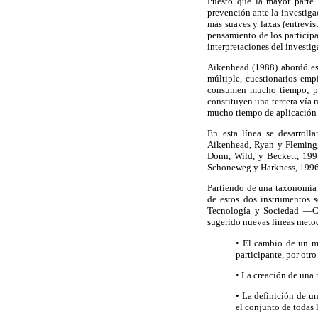
Puesto que la mayor parte d
prevención ante la investig
más suaves y laxas (entrevist
pensamiento de los participa
interpretaciones del investi
Aikenhead (1988) abordó est
múltiple, cuestionarios emp
consumen mucho tiempo; por 
constituyen una tercera vía 
mucho tiempo de aplicación 
En esta línea se desarrol
Aikenhead, Ryan y Fleming,
Donn, Wild, y Beckett, 19
Schoneweg y Harkness, 1996)
Partiendo de una taxonomía 
de estos dos instrumentos s
Tecnología y Sociedad —C
sugerido nuevas líneas metod
• El cambio de un m
participante, por otr
• La creación de una 
• La definición de un
el conjunto de todas 