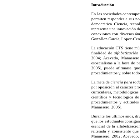
Introducción
En las sociedades contempor
permiten responder a sus nec
democrática. Ciencia, tecno
representa una innovación de
conexiones con diversos ámb
González-García, López-Cere
La educación CTS tiene múlt
finalidad de
alfabetización 
2004; Acevedo, Manassero
especialistas a la hora de 
2005), puede afirmarse que
procedimientos y, sobre todo,
La meta de
ciencia para tod
por oposición al carácter pr
curriculares, metodológicas 
científica y tecnológica de
procedimientos y actitudes
Manassero, 2005).
Durante los últimos años, di
que los estudiantes consiga
esencial de la alfabetizaci
reiterada y consistente q
Manassero, 2002; Acevedo,