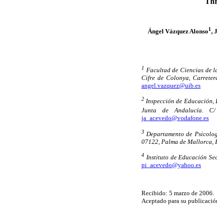
Thr
1
Ángel Vázquez Alonso
, 
1
Facultad de Ciencias de l
Cifre de Colonya, Carrete
angel.vazquez@uib.es
2
Inspección de Educación, 
Junta de Andalucía
. C/
ja_acevedo@vodafone.es
3
Departamento de Psicologí
07122, Palma de Mallorca, 
4
Instituto de Educación Se
pi_acevedo@yahoo.es
Recibido: 5 marzo de 2006.
Aceptado para su publicación