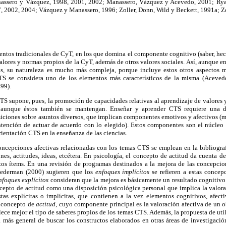
assero y Vázquez, 1998, 2001, 2002; Manassero, Vázquez y Acevedo, 2001; Rya
, 2002, 2004; Vázquez y Manassero, 1996; Zoller, Donn, Wild y Beckett, 1991a; Zoll
entos tradicionales de CyT, en los que domina el componente cognitivo (saber, hec
lores y normas propios de la CyT, además de otros valores sociales. Así, aunque en
os, su naturaleza es mucho más compleja, porque incluye estos otros aspectos m
TS se considera uno de los elementos más característicos de la misma (Aceve
99).
TS supone, pues, la promoción de capacidades relativas al aprendizaje de valores 
, aunque éstos también se mantengan. Enseñar y aprender CTS requiere una di
iciones sobre asuntos diversos, que implican componentes emotivos y afectivos (mo
ntención de actuar de acuerdo con lo elegido). Estos componentes son el núcleo 
rientación CTS en la enseñanza de las ciencias.
 concepciones afectivas relacionadas con los temas CTS se emplean en la bibliogra
nes, actitudes, ideas, etcétera. En psicología, el concepto de actitud da cuenta 
tos ítems. En una revisión de programas destinados a la mejora de las concepcion
Lederman (2000) sugieren que los
enfoques implícitos
se refieren a estas concep
nfoques explícitos
consideran que la mejora es básicamente un resultado cognitiv
oncepto de actitud como una disposición psicológica personal que implica la valora
tas explícitas o implícitas, que contienen a la vez elementos cognitivos, afec
l concepto de
actitud,
cuyo componente principal es la valoración afectiva de un o
ece mejor el tipo de saberes propios de los temas CTS. Además, la propuesta de util
 más general de buscar los constructos elaborados en otras áreas de investigación