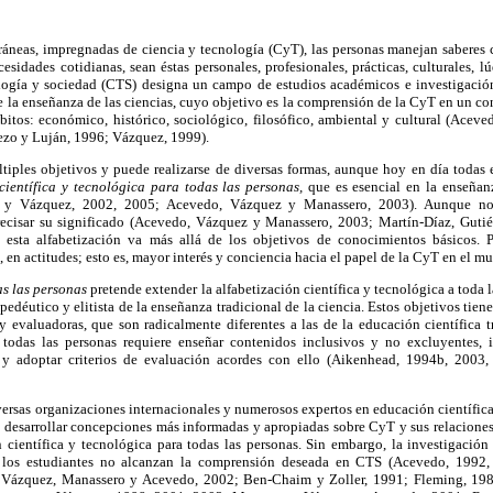
áneas, impregnadas de ciencia y tecnología (CyT), las personas manejan saberes ci
esidades cotidianas, sean éstas personales, profesionales, prácticas, culturales, lú
logía y sociedad (CTS) designa un campo de estudios académicos e investigación
 la enseñanza de las ciencias, cuyo objetivo es la comprensión de la CyT en un co
itos: económico, histórico, sociológico, filosófico, ambiental y cultural (Acev
zo y Luján, 1996; Vázquez, 1999).
iples objetivos y puede realizarse de diversas formas, aunque hoy en día todas el
científica y tecnológica para todas las personas,
que es esencial en la enseñan
 y Vázquez, 2002, 2005; Acevedo, Vázquez y Manassero, 2003). Aunque no
precisar su significado (Acevedo, Vázquez y Manassero, 2003; Martín-Díaz, Guti
 esta alfabetización va más allá de los objetivos de conocimientos básicos
 en actitudes; esto es, mayor interés y conciencia hacia el papel de la CyT en el m
as las personas
pretende extender la alfabetización científica y tecnológica a toda l
opedéutico y elitista de la enseñanza tradicional de la ciencia. Estos objetivos tie
y evaluadoras, que son radicalmente diferentes a las de la educación científica t
 todas las personas requiere enseñar contenidos inclusivos y no excluyentes, i
 y adoptar criterios de evaluación acordes con ello (Aikenhead, 1994b, 200
versas organizaciones internacionales y numerosos expertos en educación científic
n desarrollar concepciones más informadas y apropiadas sobre CyT y sus relaciones
ón científica y tecnológica para todas las personas. Sin embargo, la investigació
ue los estudiantes no alcanzan la comprensión deseada en CTS (Acevedo, 1992
 Vázquez, Manassero y Acevedo, 2002; Ben-Chaim y Zoller, 1991; Fleming, 19