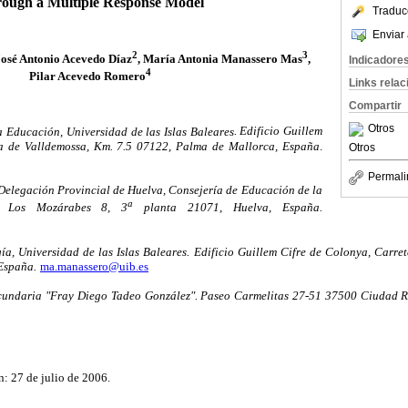
ough a Multiple Response Model
Traduc
Enviar 
2
3
José Antonio Acevedo Díaz
, María Antonia Manassero Mas
,
Indicadore
4
Pilar Acevedo Romero
Links rela
Compartir
Otros
a Educación, Universidad de las Islas Baleares
. Edificio Guillem
ra de Valldemossa, Km. 7.5 07122, Palma de Mallorca, España
.
Otros
Permali
Delegación Provincial de Huelva, Consejería de Educación de la
a
 Los Mozárabes 8, 3
planta 21071, Huelva, España.
a, Universidad de las Islas Baleares
. Edificio Guillem Cifre de Colonya, Carre
España.
ma.manassero@uib.es
cundaria "Fray Diego Tadeo González"
. Paseo Carmelitas 27-51 37500 Ciudad R
: 27 de julio de 2006.