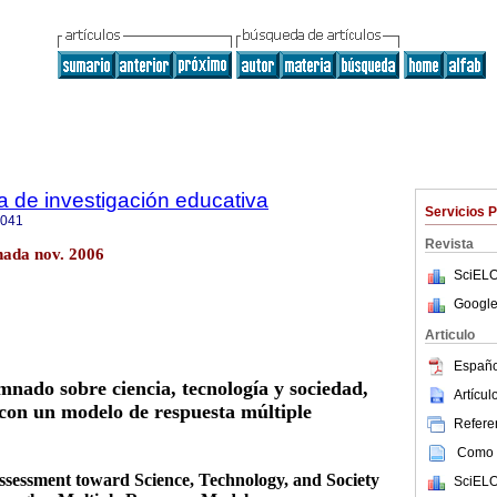
a de investigación educativa
Servicios 
4041
Revista
nada nov. 2006
SciELO
Google
Articulo
Españo
mnado sobre ciencia, tecnología y sociedad,
Artícu
con un modelo de respuesta múltiple
Referen
Como c
Assessment toward Science, Technology, and Society
SciELO