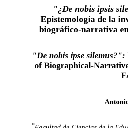
"¿De nobis ipsis si
Epistemología de la in
biográfico-narrativa e
"De nobis ipse silemus?":
of Biographical-Narrativ
E
Antonio
*
Facultad de Ciencias de la Ed