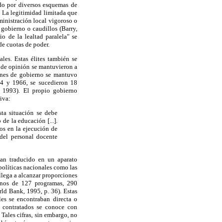
ado por diversos esquemas de
. La legitimidad limitada que
ministración local vigoroso o
 gobierno o caudillos (Barry,
o de la lealtad paralela" se
de cuotas de poder.
les. Estas élites también se
s de opinión se mantuvieron a
iones de gobierno se mantuvo
54 y 1966, se sucedieron 18
, 1993). El propio gobierno
iva:
sta situación se debe
de la educación [...].
os en la ejecución de
 del personal docente
han traducido en un aparato
políticas nacionales como las
lega a alcanzar proporciones
enos de 127 programas, 290
ld Bank, 1995, p. 36). Estas
les se encontraban directa o
 contratados se conoce con
 Tales cifras, sin embargo, no