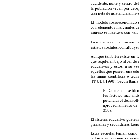
occidente, norte y centro del
la población viven por deba
tasa neta de asistencia al n
El modelo socioeconómico se
con elementos marginales de 
ingreso se mantuvo con val
La extrema concentración de
estratos sociales, contribuy
Aunque también existe un fue
que requieren bajo nivel de e
educativos y éstos, a su ve
aquellos que poseen una educ
las ramas científicas o téc
[PNUD], 1990). Según Ibarra 
En Guatemala se ident
los factores más anti
potenciar el desarrol
aprovechamiento de l
318).
El sistema educativo guatem
primarias y secundarias fuer
Estas escuelas tenían como 
coloniales también se ocup