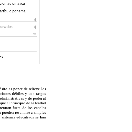
ción automática
artículo por email
s
cionados
nk
sito es poner de relieve los
aciones débiles y con rasgos
administrativas y de poder al
que el principio de la lealtad
entran fuera de los canales
no pueden resumirse a simples
s sistemas educativos se han