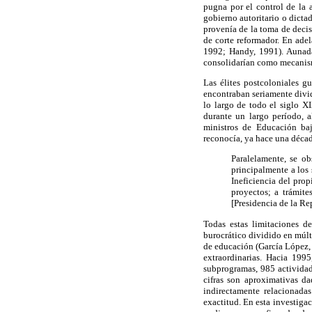
pugna por el control de la 
gobierno autoritario o dicta
provenía de la toma de decis
de corte reformador. En adel
1992; Handy, 1991). Aunadas
consolidarían como mecanismo
Las élites postcoloniales g
encontraban seriamente divid
lo largo de todo el siglo X
durante un largo período, 
ministros de Educación baj
reconocía, ya hace una década
Paralelamente, se ob
principalmente a los 
Ineficiencia del pro
proyectos; a trámite
[Presidencia de la Re
Todas estas limitaciones d
burocrático dividido en múlt
de educación (García López,
extraordinarias. Hacia 19
subprogramas, 985 actividad
cifras son aproximativas da
indirectamente relacionad
exactitud. En esta investigac