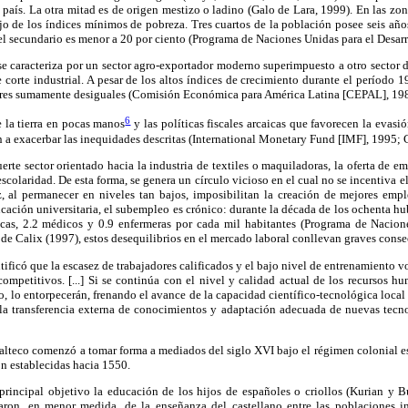
 país. La otra mitad es de origen mestizo o ladino (Galo de Lara, 1999). En las zona
jo de los índices mínimos de pobreza. Tres cuartos de la población posee seis año
ivel secundario es menor a 20 por ciento (Programa de Naciones Unidas para el Desar
 caracteriza por un sector agro-exportador moderno superimpuesto a otro sector de
corte industrial. A pesar de los altos índices de crecimiento durante el período 1
ores sumamente desiguales (Comisión Económica para América Latina [CEPAL], 198
6
 la tierra en pocas manos
y las políticas fiscales arcaicas que favorecen la evasi
en a exacerbar las inequidades descritas (International Monetary Fund [IMF], 1995; 
rte sector orientado hacia la industria de textiles o maquiladoras, la oferta de e
scolaridad. De esta forma, se genera un círculo vicioso en el cual no se incentiva 
z, al permanecer en niveles tan bajos, imposibilitan la creación de mejores empl
ación universitaria, el subempleo es crónico: durante la década de los ochenta h
nicas, 2.2 médicos y 0.9 enfermeras por cada mil habitantes (Programa de Nacion
de Calix (1997), estos desequilibrios en el mercado laboral conllevan graves consec
ificó que la escasez de trabajadores calificados y el bajo nivel de entrenamiento 
competitivos. [...] Si se continúa con el nivel y calidad actual de los recursos hu
lo, lo entorpecerán, frenando el avance de la capacidad científico-tecnológica loca
a transferencia externa de conocimientos y adaptación adecuada de nuevas tecno
alteco comenzó a tomar forma a mediados del siglo XVI bajo el régimen colonial es
on establecidas hacia 1550.
principal objetivo la educación de los hijos de españoles o criollos (Kurian y 
aron, en menor medida, de la enseñanza del castellano entre las poblaciones in