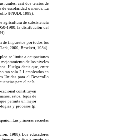
s rurales, casi dos tercios de
s de escolaridad o menos. La
rollo [PNUD], 1999).
 agricultura de subsistencia
950-1980, la distribución del
4).
ón de impuestos por todos los
Clark, 2000; Brockett, 1984).
mpleo se limita a ocupaciones
el mejoramiento de los niveles
eos. Huelga decir que, entre
ubo tan solo 2.1 empleados en
es Unidas para el Desarrollo
uencias para el país:
vocacional constituyen
manos, éstos, lejos de
l que permita un mejor
logías y procesos (p.
pañol. Las primeras escuelas
Buron, 1988). Los educadores
dígenas, particularmente en