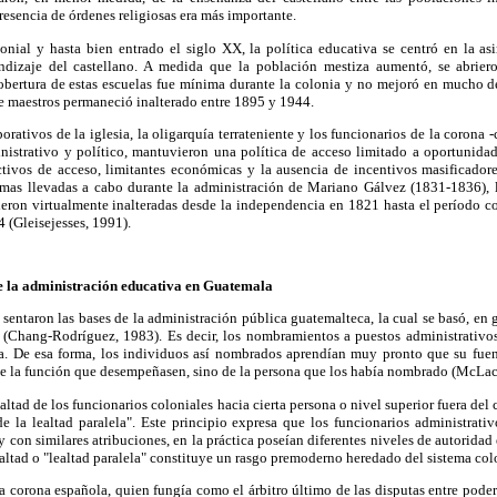
presencia de órdenes religiosas era más importante.
onial y hasta bien entrado el siglo XX, la política educativa se centró en la as
ndizaje del castellano. A medida que la población mestiza aumentó, se abrier
cobertura de estas escuelas fue mínima durante la colonia y no mejoró en mucho d
e maestros permaneció inalterado entre 1895 y 1944.
rporativos de la iglesia, la oligarquía terrateniente y los funcionarios de la corona -
inistrativo y político, mantuvieron una política de acceso limitado a oportunidad
tivos de acceso, limitantes económicas y la ausencia de incentivos masificador
ormas llevadas a cabo durante la administración de Mariano Gálvez (1831-1836), la
ieron virtualmente inalteradas desde la independencia en 1821 hasta el período
 (Gleisejesses, 1991).
de la administración educativa en Guatemala
 sentaron las bases de la administración pública guatemalteca, la cual se basó, en 
(Chang-Rodríguez, 1983). Es decir, los nombramientos a puestos administrativos
a. De esa forma, los individuos así nombrados aprendían muy pronto que su fue
de la función que desempeñasen, sino de la persona que los había nombrado (McLac
lealtad de los funcionarios coloniales hacia cierta persona o nivel superior fuera del 
e la lealtad paralela". Este principio expresa que los funcionarios administrat
 con similares atribuciones, en la práctica poseían diferentes niveles de autoridad
ltad o "lealtad paralela" constituye un rasgo premoderno heredado del sistema col
la corona española, quien fungía como el árbitro último de las disputas entre poder