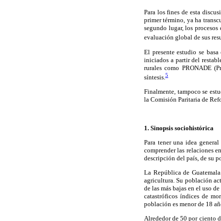
Para los fines de esta discus
primer término, ya ha transc
segundo lugar, los procesos 
evaluación global de sus res
El presente estudio se basa
iniciados a partir del resta
rurales como PRONADE (Prog
5
síntesis.
Finalmente, tampoco se estu
la Comisión Paritaria de Re
1. Sinopsis sociohistórica
Para tener una idea general
comprender las relaciones en
descripción del país, de su 
La República de Guatemala t
agricultura. Su población ac
de las más bajas en el uso d
catastróficos índices de mo
población es menor de 18 añ
Alrededor de 50 por ciento d