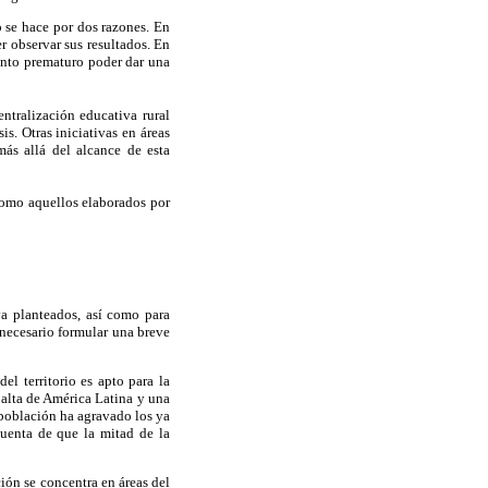
to se hace por dos razones. En
r observar sus resultados. En
tanto prematuro poder dar una
ntralización educativa rural
s. Otras iniciativas en áreas
ás allá del alcance de esta
como aquellos elaborados por
va planteados, así como para
 necesario formular una breve
l territorio es apto para la
 alta de América Latina y una
 población ha agravado los ya
cuenta de que la mitad de la
ión se concentra en áreas del