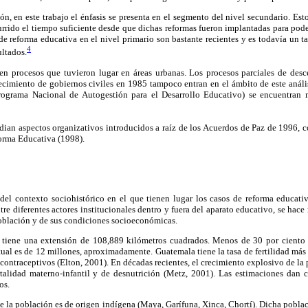
ión, en este trabajo el énfasis se presenta en el segmento del nivel secundario. Es
urrido el tiempo suficiente desde que dichas reformas fueron implantadas para pode
de reforma educativa en el nivel primario son bastante recientes y es todavía un 
4
ultados.
 en procesos que tuvieron lugar en áreas urbanas. Los procesos parciales de desce
blecimiento de gobiernos civiles en 1985 tampoco entran en el ámbito de este análisi
rama Nacional de Autogestión para el Desarrollo Educativo) se encuentran m
dian aspectos organizativos introducidos a raíz de los Acuerdos de Paz de 1996, 
forma Educativa (1998).
 del contexto sociohistórico en el que tienen lugar los casos de reforma educati
tre diferentes actores institucionales dentro y fuera del aparato educativo, se hace
población y de sus condiciones socioeconómicas.
iene una extensión de 108,889 kilómetros cuadrados. Menos de 30 por ciento de
tual es de 12 millones, aproximadamente. Guatemala tiene la tasa de fertilidad más
e contraceptivos (Elton, 2001). En décadas recientes, el crecimiento explosivo de la
rtalidad materno-infantil y de desnutrición (Metz, 2001). Las estimaciones dan 
os.
e la población es de origen indígena (Maya, Garífuna, Xinca, Chortí). Dicha poblac