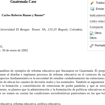
Guatemala Case
Traduc
Enviar 
Carlos Roberto Ruano y Ruano*
Indicadore
Links rela
Compartir
Universidad El Bosque. Transv. 9A, 133-25 Bogotá, Colombia.
Otros
Otros
Permali
01;
: 30 de enero de 2002.
 análisis de ejemplos de reforma educativa que fracasaron en Guatemala. El propó
arse al diseñar e implantar procesos de reforma educativa en el contexto de n
pectos fundamentales es la necesidad de estudiar cuidadosamente las estructuras 
fin de ubicar los canales de decisión reales y los nominales. También se argumenta 
r la formación y consolidación de estructuras de poder paralelas y que se encu
lmente, se plantea que la administración y la formulación de políticas educativas 
no tomen en cuenta las condiciones sociohistóricas particulares en las que lo
ducativa, reforma educativa, política educativa.