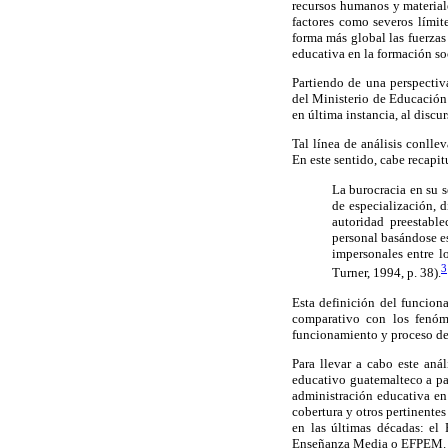
recursos humanos y materiale
factores como severos límit
forma más global las fuerzas
educativa en la formación so
Partiendo de una perspectiv
del Ministerio de Educación
en última instancia, al disc
Tal línea de análisis conll
En este sentido, cabe recapi
La burocracia en su s
de especialización, d
autoridad preestable
personal basándose es
impersonales entre l
3
Turner, 1994, p. 38).
Esta definición del funciona
comparativo con los fenóm
funcionamiento y proceso de
Para llevar a cabo este anál
educativo guatemalteco a par
administración educativa en 
cobertura y otros pertinentes
en las últimas décadas: e
Enseñanza Media o EFPEM. Por