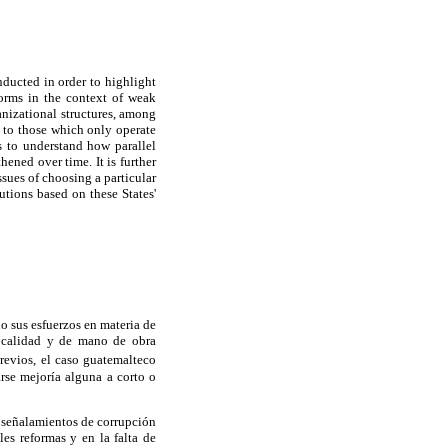
nducted in order to highlight
orms in the context of weak
anizational structures, among
d to those which only operate
s to understand how parallel
ened over time. It is further
sues of choosing a particular
utions based on these States'
o sus esfuerzos en materia de
de calidad y de mano de obra
revios, el caso guatemalteco
rse mejoría alguna a corto o
n señalamientos de corrupción
les reformas y en la falta de