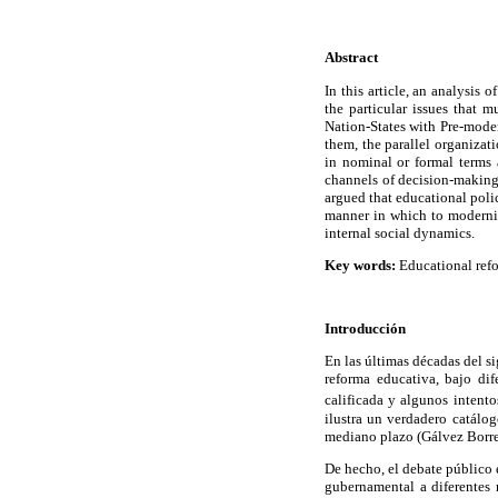
Abstract
In this article, an analysis
the particular issues that
Nation-States with Pre-moder
them, the parallel organizat
in nominal or formal terms 
channels of decision-making 
argued that educational poli
manner in which to modernize
internal social dynamics.
Key words:
Educational refo
Introducción
En las últimas décadas del s
reforma educativa, bajo dif
calificada y algunos intento
ilustra un verdadero catálo
mediano plazo (Gálvez Borrel,
De hecho, el debate público 
gubernamental a diferentes n