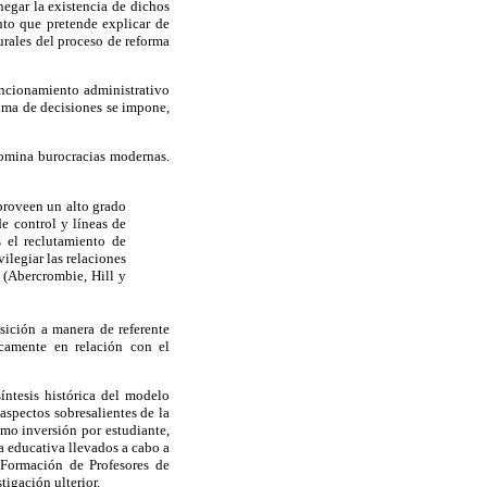
negar la existencia de dichos
nto que pretende explicar de
urales del proceso de reforma
uncionamiento administrativo
oma de decisiones se impone,
nomina burocracias modernas.
 proveen un alto grado
de control y líneas de
s el reclutamiento de
ilegiar las relaciones
 (Abercrombie, Hill y
osición a manera de referente
camente en relación con el
síntesis histórica del modelo
aspectos sobresalientes de la
omo inversión por estudiante,
ma educativa llevados a cabo a
Formación de Profesores de
igación ulterior.