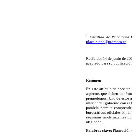
*
Facultad de Psicología 
plaza.ruano@utoronto.ca
.
Recibido: 14 de junio de 20
aceptado para su publicación
Resumen
En este artículo se hace un
aspectos que deben confront
premodernos. Uno de estos as
interior del gobierno con el 
paralela permite comprende
burocráticos oficiales. Fina
esquemas modernizantes que 
originado.
Palabras clave:
Planeación e