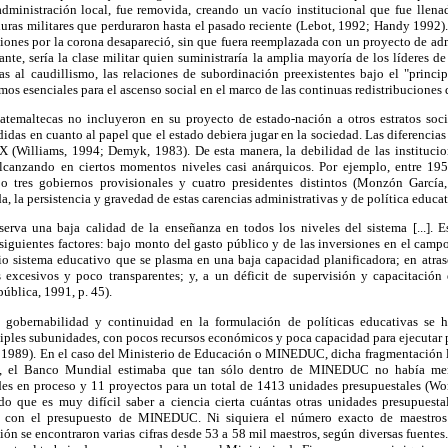
administración local, fue removida, creando un vacío institucional que fue llen
duras militares que perduraron hasta el pasado reciente (Lebot, 1992; Handy 1992)
iones por la corona desapareció, sin que fuera reemplazada con un proyecto de ad
ante, sería la clase militar quien suministraría la amplia mayoría de los líderes de
 al caudillismo, las relaciones de subordinación preexistentes bajo el "principi
s esenciales para el ascenso social en el marco de las continuas redistribuciones 
uatemaltecas no incluyeron en su proyecto de estado-nación a otros estratos socia
idas en cuanto al papel que el estado debiera jugar en la sociedad. Las diferencia
IX (Williams, 1994; Demyk, 1983). De esta manera, la debilidad de las instituc
alcanzando en ciertos momentos niveles casi anárquicos. Por ejemplo, entre 19
o tres gobiernos provisionales y cuatro presidentes distintos (Monzón García
, la persistencia y gravedad de estas carencias administrativas y de política educat
serva una baja calidad de la enseñanza en todos los niveles del sistema [...]. E
siguientes factores: bajo monto del gasto público y de las inversiones en el campo 
pio sistema educativo que se plasma en una baja capacidad planificadora; en atras
s excesivos y poco transparentes; y, a un déficit de supervisión y capacitación
pública, 1991, p. 45).
e gobernabilidad y continuidad en la formulación de políticas educativas se 
iples subunidades, con pocos recursos económicos y poca capacidad para ejecutar 
 1989). En el caso del Ministerio de Educación o MINEDUC, dicha fragmentación l
95, el Banco Mundial estimaba que tan sólo dentro de MINEDUC no había m
es en proceso y 11 proyectos para un total de 1413 unidades presupuestales (Wor
do que es muy difícil saber a ciencia cierta cuántas otras unidades presupuesta
as con el presupuesto de MINEDUC. Ni siquiera el número exacto de maestros
ión se encontraron varias cifras desde 53 a 58 mil maestros, según diversas fuentes.