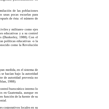
imilación de las poblaciones
on unas pocas escuelas para
espués de ésta: el número de
civiles y militares- como ejes
es educativas y a su control
es (Dunkerley, 1988). Con el
s políticas educativas -o la
 conocido como la Revolución
gran medida, en el sistema de
 se hacían bajo la autoridad
nte de autoridad provenía no
hlan, 1988).
control burocrático interno lo
ivos en Guatemala, aunque en
 en función de la fuente de su
onial.
es corporativos locales en su