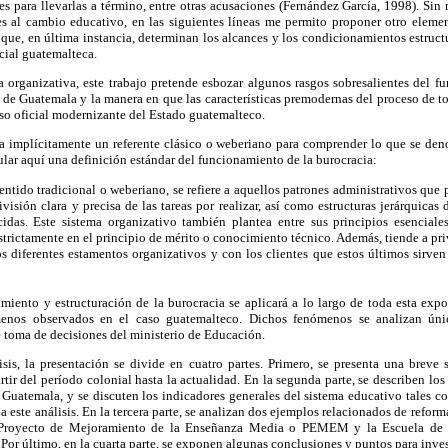
s para llevarlas a término, entre otras acusaciones (Fernández García, 1998). Sin 
es al cambio educativo, en las siguientes líneas me permito proponer otro eleme
 que, en última instancia, determinan los alcances y los condicionamientos estruct
cial guatemalteca.
a organizativa, este trabajo pretende esbozar algunos rasgos sobresalientes del f
 de Guatemala y la manera en que las características premodernas del proceso de t
urso oficial modernizante del Estado guatemalteco.
eva implícitamente un referente clásico o weberiano para comprender lo que se de
tular aquí una definición estándar del funcionamiento de la burocracia:
entido tradicional o weberiano, se refiere a aquellos patrones administrativos que
ivisión clara y precisa de las tareas por realizar, así como estructuras jerárquicas 
cidas. Este sistema organizativo también plantea entre sus principios esenciale
trictamente en el principio de mérito o conocimiento técnico. Además, tiende a priv
os diferentes estamentos organizativos y con los clientes que estos últimos sirven
miento y estructuración de la burocracia se aplicará a lo largo de toda esta exp
enos observados en el caso guatemalteco. Dichos fenómenos se analizan úni
 toma de decisiones del ministerio de Educación.
isis, la presentación se divide en cuatro partes. Primero, se presenta una breve 
tir del período colonial hasta la actualidad. En la segunda parte, se describen los 
Guatemala, y se discuten los indicadores generales del sistema educativo tales c
 a este análisis. En la tercera parte, se analizan dos ejemplos relacionados de refor
l Proyecto de Mejoramiento de la Enseñanza Media o PEMEM y la Escuela de 
 último, en la cuarta parte, se exponen algunas conclusiones y puntos para invest