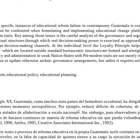
 of specific instances of educational reform failure in contemporary Guatemala is co
 must be confronted when formulating and implementing educational change platf
n traits. Key among those issues is the careful analysis of the governance and org
ional structures through which real decision-making power is exercised as oppose
as decision-making channels. At the individual level the Loyalty Principle help
-which are located outside standard bureaucratic structures-are formed and strength
cy and administration in weak Nation-States with Pre-modern traits are not merely is
 or update otherwise archaic governance arrangements, but rather it requires sol
rm, educational policy, educational planning.
iglo XX, Guatemala, como muchos otros países del hemisferio occidental, ha dirigid
erentes momentos sociopolíticos. Por ejemplo, reducir déficits de cobertura, 
2
s aislados de alfabetización a escala nacional
. Sin embargo, para observadores p
go de fracasos continuos en materia de reforma educativa sin que pueda vislumbra
 1996, Artiles, 1995, Creative Associates International Inc., 1992).
en torno a procesos de reforma educativa en la propia Guatemala suele centrarse e
iveles, en la falta de capacidad de quienes tienen a su cargo la ejecución de ta