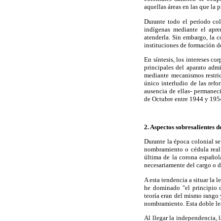
aquellas áreas en las que la 
Durante todo el período col
indígenas mediante el apre
atenderla. Sin embargo, la 
instituciones de formación d
En síntesis, los intereses co
principales del aparato adm
mediante mecanismos restric
único interludio de las ref
ausencia de ellas- permanec
de Octubre entre 1944 y 1954
2. Aspectos sobresalientes 
Durante la época colonial se
nombramiento o cédula real 
última de la corona español
necesariamente del cargo o 
A esta tendencia a situar la 
he dominado "el principio d
teoría eran del mismo rango y
nombramiento. Esta doble lea
Al llegar la independencia, 