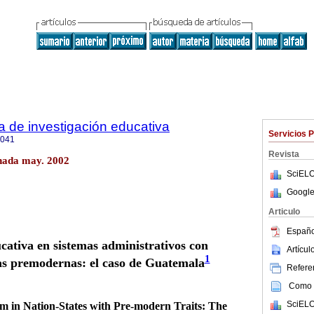
a de investigación educativa
Servicios 
4041
Revista
nada may. 2002
SciELO
Google
Articulo
Españo
ativa en sistemas administrativos con
Artícu
1
cas premodernas: el caso de Guatemala
Referen
Como c
SciELO
m in Nation-States with Pre-modern Traits: The