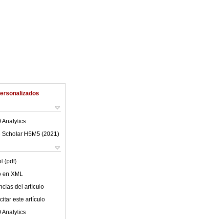
Personalizados
 Analytics
 Scholar H5M5 (
2021
)
l (pdf)
lo en XML
cias del artículo
itar este artículo
 Analytics