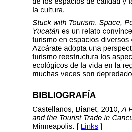
de los espacios de calidad y l
la cultura.
Stuck with Tourism
.
Space, Po
Yucatán
es un relato convince
turismo en espacios diversos
Azcárate adopta una perspecti
turismo reestructura los aspect
ecológicos de la vida en la r
muchas veces son depredadora
BIBLIOGRAFÍA
Castellanos, Bianet, 2010,
A R
and the Tourist Trade in Canc
Minneapolis. [
Links
]