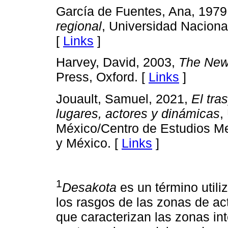
García de Fuentes, Ana, 1979
regional
, Universidad Nacion
[
Links
]
Harvey, David, 2003,
The New
Press, Oxford. [
Links
]
Jouault, Samuel, 2021,
El tra
lugares, actores y dinámicas
,
México/Centro de Estudios M
y México. [
Links
]
1
Desakota
es un término utili
los rasgos de las zonas de ac
que caracterizan las zonas in