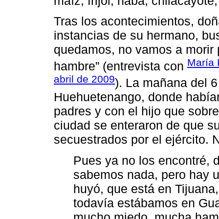
maíz, frijol, haba, chilacayote,
Tras los acontecimientos, doñ
instancias de su hermano, bus
quedamos, no vamos a morir p
María 
hambre” (entrevista con
abril de 2009
). La mañana del 6
Huehuetenango, donde habían
padres y con el hijo que sobrev
ciudad se enteraron de que su
secuestrados por el ejército. 
Pues ya no los encontré, d
sabemos nada, pero hay u
huyó, que está en Tijuana
todavía estábamos en Gua
mucho miedo, mucha hambre