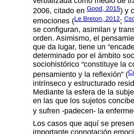
verbalizada como medio de tr
Good, 2015
2006, citado en
) y
Le Breton, 2012
Cso
emociones (
;
se configuran, asimilan y tra
orden. Asimismo, el pensamient
que da lugar, tiene un “encade
determinado por el ámbito soci
sociohistórico “constituye la c
Ca
pensamiento y la reflexión” (
intrínseco y estructurado resid
Mediante la esfera de la subj
en las que los sujetos concib
y sufren -padecen- la enferme
Los casos que aquí se presen
importante connotación emocion