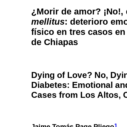
¿Morir de amor? ¡No!, 
mellitus
: deterioro em
físico en tres casos en
de Chiapas
Dying of Love? No, Dyi
Diabetes: Emotional and
Cases from Los Altos, 
1
Jaime Tomás Page Pliego