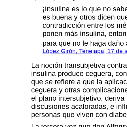
¡Insulina es lo que no sa
es buena y otros dicen qu
contradicción entre los m
ponen más insulina, entonc
para que no le haga daño 
López Girón, Tenejapa, 17 de 
La noción transubjetiva contr
insulina produce ceguera, con
que se refiere a que la aplica
ceguera y otras complicacion
el plano intersubjetivo, deriv
discusiones acaloradas, e inf
personas que viven con diab
La tercera vez que don Alfons