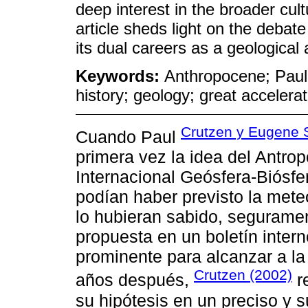
deep interest in the broader cult
article sheds light on the deba
its dual careers as a geological 
Keywords:
Anthropocene; Paul 
history; geology; great accelerat
Crutzen y Eugene 
Cuando Paul
primera vez la idea del Antro
Internacional Geósfera-Biósfer
podían haber previsto la meteó
lo hubieran sabido, segurame
propuesta en un boletín interno
prominente para alcanzar a la
Crutzen (2002)
años después,
r
su hipótesis en un preciso y s