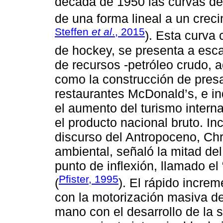
década de 1950 las curvas d
de una forma lineal a un crec
Steffen
et al
., 2015
). Esta curva 
de hockey, se presenta a esc
de recursos -petróleo crudo, agu
como la construcción de presa
restaurantes McDonald’s, e i
el aumento del turismo interna
el producto nacional bruto. I
discurso del Antropoceno, Chri
ambiental, señaló la mitad de
punto de inflexión, llamado e
Pfister, 1995
(
). El rápido incre
con la motorización masiva de
mano con el desarrollo de la