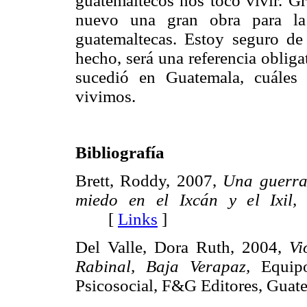
guatemaltecos nos tocó vivir. Gr
nuevo una gran obra para la 
guatemaltecas. Estoy seguro de
hecho, será una referencia obliga
sucedió en Guatemala, cuáles 
vivimos.
Bibliografía
Brett, Roddy, 2007,
Una guerra 
miedo en el Ixcán y el Ixil,
[
Links
]
Del Valle, Dora Ruth, 2004,
Vi
Rabinal, Baja Verapaz,
Equipo
Psicosocial, F&G Editores, G