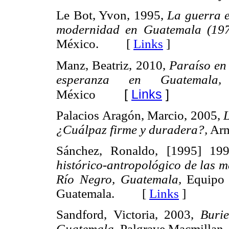
Le Bot, Yvon, 1995,
La guerra e
modernidad en Guatemala (197
México. [
Links
]
Manz, Beatriz, 2010,
Paraíso en 
esperanza en Guatemala,
[
Links
]
México
Palacios Aragón, Marcio, 2005,
L
¿Cuálpaz firme y duradera?,
Arm
Sánchez, Ronaldo, [1995] 19
histórico-antropológico de las 
Río Negro, Guatemala,
Equipo 
Guatemala. [
Links
]
Sandford, Victoria, 2003,
Buri
Guatemala,
Palgrave Macmilla