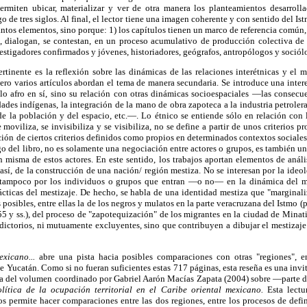
Permiten ubicar, materializar y ver de otra manera los planteamientos desarroll
go de tres siglos. Al final, el lector tiene una imagen coherente y con sentido del I
ntos elementos, sino porque: 1) los capítulos tienen un marco de referencia común
sí, dialogan, se contestan, en un proceso acumulativo de producción colectiva de
estigadores confirmados y jóvenes, historiadores, geógrafos, antropólogos y sociól
tinente es la reflexión sobre las dinámicas de las relaciones interétnicas y el 
 pero varios artículos abordan el tema de manera secundaria. Se introduce una inter
lo afro en sí, sino su relación con otras dinámicas socioespaciales —las consecuen
des indígenas, la integración de la mano de obra zapoteca a la industria petrolera, 
e la población y del espacio, etc.—. Lo étnico se entiende sólo en relación con l
e moviliza, se invisibiliza y se visibiliza, no se define a partir de unos criterios pr
ación de ciertos criterios definidos como propios en determinados contextos sociales
rgo del libro, no es solamente una negociación entre actores o grupos, es también u
ón misma de estos actores. En este sentido, los trabajos aportan elementos de análi
 así, de la construcción de una nación/ región mestiza. No se interesan por la ideol
 tampoco por los individuos o grupos que entran —o no— en la dinámica del me
rácticas del mestizaje. De hecho, se habla de una identidad mestiza que "marginal
s posibles, entre ellas la de los negros y mulatos en la parte veracruzana del Istmo (p
5 y ss.), del proceso de "zapotequización" de los migrantes en la ciudad de Minatitl
dictorios, ni mutuamente excluyentes, sino que contribuyen a dibujar el mestizaj
xicano...
abre una pista hacia posibles comparaciones con otras "regiones", en
de Yucatán. Como si no fueran suficientes estas 717 páginas, esta reseña es una invi
n la del volumen coordinado por Gabriel Aarón Macías Zapata (2004) sobre —parte 
lítica de la ocupación territorial en el Caribe oriental mexicano.
Esta lectur
os permite hacer comparaciones entre las dos regiones, entre los procesos de defi