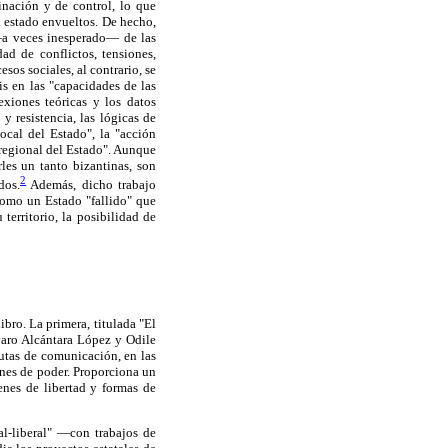
inación y de control, lo que
n estado envueltos. De hecho,
—a veces inesperado— de las
dad de conflictos, tensiones,
sos sociales, al contrario, se
is en las "capacidades de las
exiones teóricas y los datos
y resistencia, las lógicas de
local del Estado", la "acción
y regional del Estado". Aunque
les un tanto bizantinas, son
2
dos.
Además, dicho trabajo
como un Estado "fallido" que
territorio, la posibilidad de
ibro. La primera, titulada "El
varo Alcántara López y Odile
rutas de comunicación, en las
ones de poder. Proporciona un
nes de libertad y formas de
al-liberal" —con trabajos de