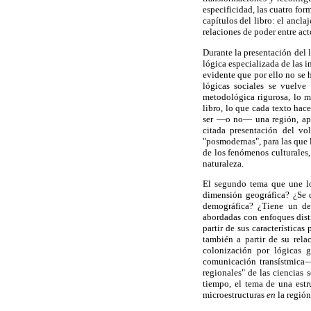
especificidad, las cuatro for
capítulos del libro: el ancla
relaciones de poder entre act
Durante la presentación del l
lógica especializada de las 
evidente que por ello no se 
lógicas sociales se vuelve
metodológica rigurosa, lo m
libro, lo que cada texto hace
ser —o no— una región, apare
citada presentación del vo
"posmodernas", para las que 
de los fenómenos culturales,
naturaleza.
El segundo tema que une los
dimensión geográfica? ¿Se d
demográfica? ¿Tiene un de
abordadas con enfoques disti
partir de sus característica
también a partir de su rel
colonización por lógicas g
comunicación transístmica—.
regionales" de las ciencias
tiempo, el tema de una estr
microestructuras
en
la región