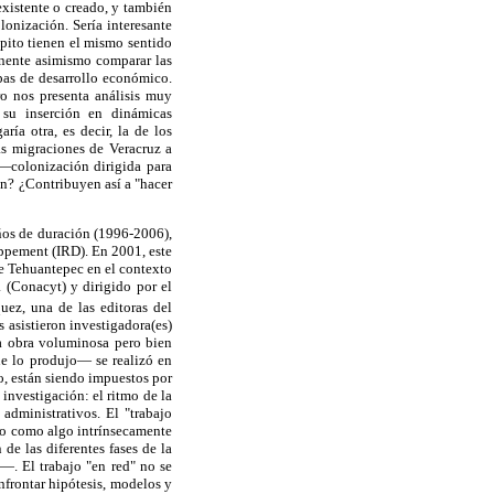
existente o creado, y también
olonización. Sería interesante
óspito tienen el mismo sentido
tinente asimismo comparar las
apas de desarrollo económico.
bro nos presenta análisis muy
e su inserción en dinámicas
ría otra, es decir, la de los
as migraciones de Veracruz a
—colonización dirigida para
ón? ¿Contribuyen así a "hacer
años de duración (1996-2006),
oppement (IRD). En 2001, este
de Tehuantepec en el contexto
 (Conacyt) y dirigido por el
uez, una de las editoras del
 asistieron investigadora(es)
una obra voluminosa pero bien
ue lo produjo— se realizó en
o, están siendo impuestos por
 investigación: el ritmo de la
 administrativos. El "trabajo
mpo como algo intrínsecamente
de las diferentes fases de la
s—. El trabajo "en red" no se
nfrontar hipótesis, modelos y