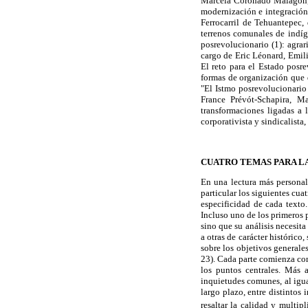
Marcela Coronado Malagón, 
modernización e integración 
Ferrocarril de Tehuantepec,
terrenos comunales de indíge
posrevolucionario (1): agrar
cargo de Eric Léonard, Emili
El reto para el Estado posr
formas de organización que 
"El Istmo posrevolucionario 
France Prévót-Schapira, M
transformaciones ligadas a l
corporativista y sindicalista,
CUATRO TEMAS PARA LA
En una lectura más personal
particular los siguientes cua
especificidad de cada texto.
Incluso uno de los primeros 
sino que su análisis necesita
a otras de carácter histórico
sobre los objetivos generales
23). Cada parte comienza con
los puntos centrales. Más 
inquietudes comunes, al igua
largo plazo, entre distintos
resaltar la calidad y multip