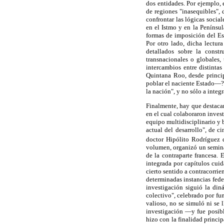
dos entidades. Por ejemplo, 
de regiones "inasequibles", d
confrontar las lógicas social
en el Istmo y en la Penínsul
formas de imposición del Est
Por otro lado, dicha lectura
detallados sobre la constr
transnacionales o globales, 
intercambios entre distinta
Quintana Roo, desde princi
poblar el naciente Estado—? 
la nación", y no sólo a integr
Finalmente, hay que destacar
en el cual colaboraron inves
equipo multidisciplinario y 
actual del desarrollo", de 
doctor Hipólito Rodríguez 
volumen, organizó un seminar
de la contraparte francesa. 
integrada por capítulos cui
cierto sentido a contracorri
determinadas instancias feder
investigación siguió la diná
colectivo", celebrado por fu
valioso, no se simuló ni se 
investigación —y fue posible
hizo con la finalidad princi