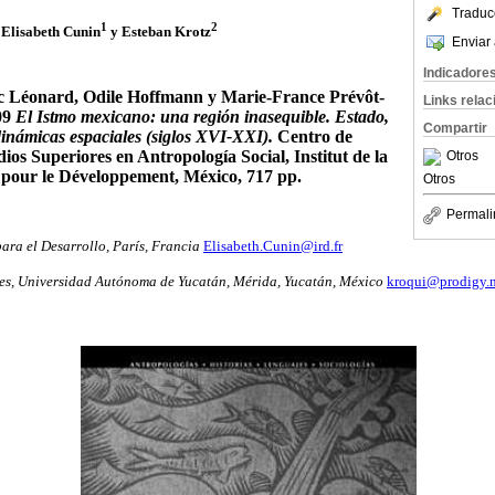
Traduc
1
2
Elisabeth Cunin
y Esteban Krotz
Enviar 
Indicadore
ic Léonard, Odile Hoffmann y Marie-France Prévôt-
Links rela
09
El Istmo mexicano: una región inasequible. Estado,
Compartir
dinámicas espaciales (siglos XVI-XXI).
Centro de
ios Superiores en Antropología Social, Institut de la
Otros
pour le Développement, México, 717 pp.
Otros
Permali
para el Desarrollo, París, Francia
Elisabeth.Cunin@ird.fr
es, Universidad Autónoma de Yucatán, Mérida, Yucatán, México
kroqui@prodigy.