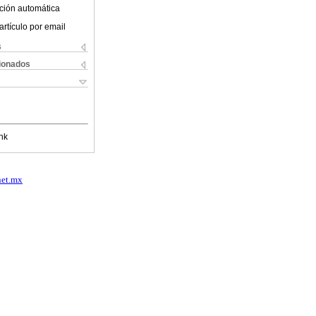
ción automática
artículo por email
s
cionados
nk
net.mx