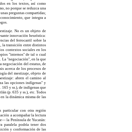
ados en los textos, así como
stmo, no porque se reduzca una
, unas preguntas compartidas;
 conocimiento, que integra a
ogos.
mestizaje. No es un objeto de
esante innovación heurística:
cias del ferrocarril sobre la
la transición entre distintos
os contextos sociales en los
opios "internos" de tal o cual
. La "negociación", en la que
na negociación del estatus, de
sis acerca de los procesos de
ogía del mestizaje, objeto de
stizaje: abren el camino al
iza las opciones indígenas" y
. 165 y ss.), de indígenas que
án (p. 635 y ss.), etc. Todos
e en la dinámica misma de las
 particular con otra región
tación a acompañar la lectura
de— la Península de Yucatán:
a paralela podría tener dos
nición y conformación de las