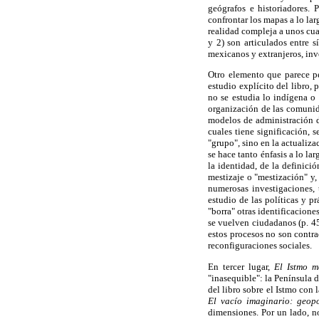
geógrafos e historiadores. 
confrontar los mapas a lo lar
realidad compleja a unos cua
y 2) son articulados entre 
mexicanos y extranjeros, inv
Otro elemento que parece per
estudio explícito del libro,
no se estudia lo indígena o 
organización de las comunida
modelos de administración d
cuales tiene significación, s
"grupo", sino en la actualiz
se hace tanto énfasis a lo la
la identidad, de la definici
mestizaje o "mestización" y,
numerosas investigaciones,
estudio de las políticas y p
"borra" otras identificacione
se vuelven ciudadanos (p. 45
estos procesos no son contra
reconfiguraciones sociales.
En tercer lugar,
El Istmo me
"inasequible": la Península 
del libro sobre el Istmo co
El vacío imaginario: geopo
dimensiones. Por un lado, n