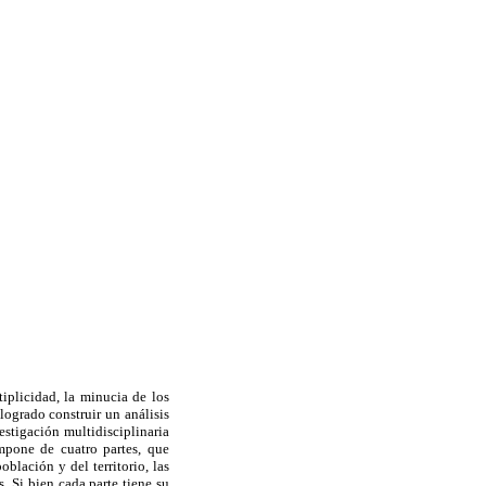
iplicidad, la minucia de los
logrado construir un análisis
estigación multidisciplinaria
mpone de cuatro partes, que
blación y del territorio, las
s. Si bien cada parte tiene su