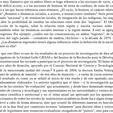
es muy llamativo que en ambos libros se haga referencia a las nociones de vacío, 
e difícil acceso; o a las nociones de frontera, de tierra de confines, de zona de c
es a las que hacen referencia estos términos. ¿El vacío, la frontera, el carácter inh
a? ¿Remiten a dinámicas sociales, a actores, a interacciones similares? Sería per
ado "nacional" y de resistencias locales, de integración de los indígenas, las et
 abre la posibilidad de estudiar las relaciones entre estas dos "regiones". El li
ucción de la región, sobre la relación entre región y nación, incluso sobr
también sobre las dinámicas sociales internas a la región misma. A esto se agrega
s regiones. Por ejemplo: ¿cuáles son las consecuencias, en ambas "regiones", de l
pios del siglo pasado —cortadores de madera, chicleros— a la década de 1970 
¿Las dinámicas regionales tienen alguna influencia sobre la definición de la naci
arse en ella?
 que este libro es uno de los resultados de un proyecto de investigación de diez 
tigadores de la Unidad Golfo CIESAS y del Institut de la Recherche pour le Dével
biinstitucional fue invitado a participar en el proyecto de investigación "El Istmo 
cinco años de duración, apoyado por el Consejo Nacional de Ciencia y Tecnología
5
de la mencionada unidad del ciesas.
A partir de 2004, la doctora Emilia Velázq
io de análisis de material —de dos años de duración—, a varias de cuyas sesiones
El resultado es, como ya se señaló al inicio de esta reseña y de este apartado, 
dadosamente elaborados. Lo anterior significa que el libro —y la investigación q
ente de los criterios "de evaluación" que actualmente, y desde hace demasiado tiemp
ales de ciencia y tecnología y sus representantes en las universidades y centros de
mica científica e intelectual y no el ritmo anual tan apreciado por los aparatos
ncionarios de todos los niveles de instituciones académicas desde hace algún tie
llevó a cabo de forma abstracta, sino que ocurrió de diferentes maneras en función 
 en la fase final por cuantiosos recursos "solamente" para discutir ideas y texto
pal de legitimarse ante instancias evaluadoras otorgadoras de "puntos", sino para co