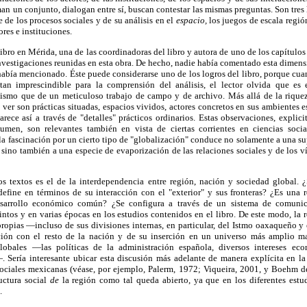
man un conjunto, dialogan entre sí, buscan contestar las mismas preguntas. Son tres
je de los procesos sociales y de su análisis en el
espacio,
los juegos de escala regió
ores e instituciones.
ibro en Mérida, una de las coordinadoras del libro y autora de uno de los capítulos
investigaciones reunidas en esta obra. De hecho, nadie había comentado esta dimens
había mencionado. Éste puede considerarse uno de los logros del libro, porque cuan
 tan imprescindible para la comprensión del análisis, el lector olvida que es 
ismo que de un meticuloso trabajo de campo y de archivo. Más allá de la rique
 ver son prácticas situadas, espacios vividos, actores concretos en sus ambientes e
ce así a través de "detalles" prácticos ordinarios. Estas observaciones, explici
lumen, son relevantes también en vista de ciertas corrientes en ciencias soci
la fascinación por un cierto tipo de "globalización" conduce no solamente a una sup
 sino también a una especie de evaporización de las relaciones sociales y de los v
 textos es el de la interdependencia entre región, nación y sociedad global. 
efine en términos de su interacción con el "exterior" y sus fronteras? ¿Es una 
sarrollo económico común? ¿Se configura a través de un sistema de comunic
ntos y en varias épocas en los estudios contenidos en el libro. De este modo, la 
s propias —incluso de sus divisiones internas, en particular, del Istmo oaxaqueño 
ación con el resto de la nación y de su inserción en un universo más amplio ma
lobales —las políticas de la administración española, diversos intereses ec
 Sería interesante ubicar esta discusión más adelante de manera explícita en la 
 sociales mexicanas (véase, por ejemplo, Palerm, 1972; Viqueira, 2001, y Boehm 
uctura social
de
la región como tal queda abierto, ya que en los diferentes estud
.