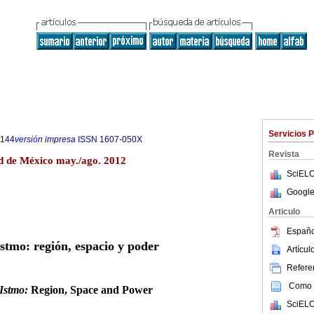
Servicios 
5144
versión impresa
ISSN
1607-050X
Revista
d de México may./ago. 2012
SciELO
Google
Articulo
Españo
Istmo: región, espacio y poder
Artícu
Referen
Como c
Istmo:
Region, Space and Power
SciELO