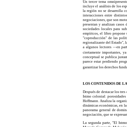
Un tercer tema omnipresente
incluye el análisis de los e
la región no se desarrolla
interacciones entre distinto
negociaciones, que son motore
presentan y analizan casos d
sociedades locales para sub
empíricos, el libro propone 
"coproducción" de las políti
regionalizante del Estado", l
a algunos lectores —en part
ciertamente importantes, ya
conceptual se publica justa
parece estar perdiendo progr
garantizar los derechos fund
LOS CONTENIDOS DE LA
Después de destacar los tres 
Istmo colonial: porosidades
Hoffmann. Analiza la organiz
dinámicas económicas, en la 
panorama general de domina
negociación, que se expresan
La segunda parte, "El Istmo