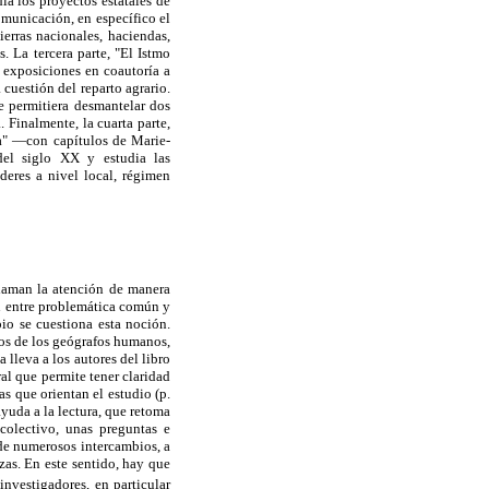
 los proyectos estatales de
omunicación, en específico el
erras nacionales, haciendas,
. La tercera parte, "El Istmo
n exposiciones en coautoría a
cuestión del reparto agrario.
e permitiera desmantelar dos
Finalmente, la cuarta parte,
sta" —con capítulos de Marie-
del siglo XX y estudia las
íderes a nivel local, régimen
llaman la atención de manera
ión entre problemática común y
pio se cuestiona esta noción.
nos de los geógrafos humanos,
 lleva a los autores del libro
ral que permite tener claridad
as que orientan el estudio (p.
yuda a la lectura, que retoma
colectivo, unas preguntas e
 de numerosos intercambios, a
zas. En este sentido, hay que
nvestigadores, en particular