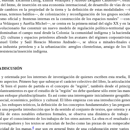
Huemac Escalona Lüttig, Emilia Velázquez y Alfredo Delgado Calderón—, estudia
del Istmo, de inserción en una economía internacional, de desarrollo de vías de c
 de cambios en la propiedad de la tierra y la definición de estas modalidades —ti
nas, terrenos baldíos—, de colonización y reconfiguración de los grupos sociales
ismo oficial y fronteras internas en la construcción de los espacios rurales" —co
a Velázquez y Aurélia Michel—, se centra en la primera mitad del siglo XX y en la 
evolucionario fue construir un nuevo modelo de regulación político-territorial qu
dominaban el campo rural desde la Colonia: la comunidad indígena y la hacienda. 
(2): culturas y espacios petroleros allende los avatares del régimen corporativi
anuel Uribe y Saúl Horacio Moreno Andrade—, se ubica a mitades-finales 
a industria petrolera y a la urbanización: arreglos clientelistas, arraigo de los l
 resistencia/inserción indígena.
 DISCUSIÓN
 y orientada por los intereses de investigación de quienes escriben esta reseña, 
tro aspectos. Primero hay que subrayar el carácter colectivo del libro, la articulac
 Si bien el punto de partida es el concepto de "región", también desde el princi
planteamientos es que el estudio de la "región" no debe quedarse sólo entre las ma
 un enfoque pluridisciplinario. Es así como una interrogante inicialmente geográfica
, social, económico, político y cultural. El libro empieza con una introducción gene
, los enfoques teóricos, la definición de los conceptos fundamentales y las pregunt
 una pequeña introducción que le da sentido al conjunto de textos, que orienta y a
allá de estos notables esfuerzos formales, se observa una dinámica de trabajo 
l que el conocimiento de los trabajos de los otros autores. La obra es el resultado
 investigadores y los textos se articulan de hecho como las piezas de un rompecabe
4
licidad de los mapas,
que son en general fruto de una colaboración entre varios i