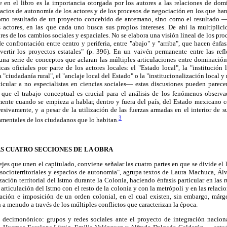
 en el libro es la importancia otorgada por los autores a las relaciones de dom
spacios de autonomía de los actores y de los procesos de negociación en los que ha
 como resultado de un proyecto concebido de antemano, sino como el resultado 
s actores, en las que cada uno busca sus propios intereses. De ahí la multiplici
s de los cambios sociales y espaciales. No se elabora una visión lineal de los proce
e confrontación entre centro y periferia, entre "abajo" y "arriba", que hacen énfas
vertir los proyectos estatales" (p. 396). En un vaivén permanente entre las refl
una serie de conceptos que aclaran las múltiples articulaciones entre dominación 
cas oficiales por parte de los actores locales: el "Estado local", la "institución 
a "ciudadanía rural", el "anclaje local del Estado" o la "institucionalización local 
icular a no especialistas en ciencias sociales— estas discusiones pueden parecer
 que el trabajo conceptual es crucial para el análisis de los fenómenos observa
mente cuando se empieza a hablar, dentro y fuera del país, del Estado mexicano 
esivamente, y a pesar de la utilización de las fuerzas armadas en el interior de su 
3
amentales de los ciudadanos que lo habitan.
S CUATRO SECCIONES DE LA OBRA
ejes que unen el capitulado, conviene señalar las cuatro partes en que se divide el l
 socioterritoriales y espacios de autonomía", agrupa textos de Laura Machuca, Ál
ación territorial del Istmo durante la Colonia, haciendo énfasis particular en las 
articulación del Istmo con el resto de la colonia y con la metrópoli y en las relaci
ción e imposición de un orden colonial, en el cual existen, sin embargo, márge
 a menudo a través de los múltiples conflictos que caracterizan la época.
 decimonónico: grupos y redes sociales ante el proyecto de integración nacion