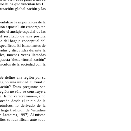
 los hilos que vinculan los 13
n/nación/ globalización y las
 enfatizó la importancia de la
ión espacial, sin embargo tan
do el anclaje espacial de las
el resultado de una postura
za del bagaje conceptual del
specíficos. El Istmo, antes de
tadas y discutidas durante la
ales, muchas veces llamadas
uesta "desterritorialización"
ínculos de la sociedad con la
¿Se define una región por su
región una unidad cultural o
ación? Estas preguntas son
región no sólo se construye a
y el Istmo veracruzano—, sino
rcado desde el inicio de la
onómicos, lo derivado de la
larga tradición de "estudios
de Lameiras, 1997). Al mismo
ios se identifican ante todo