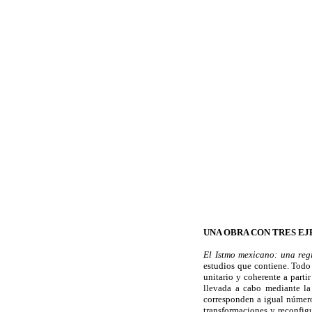
UNA OBRA CON TRES E
El Istmo mexicano: una reg
estudios que contiene. Todo 
unitario y coherente a parti
llevada a cabo mediante la
corresponden a igual número 
transformaciones y reconfigur