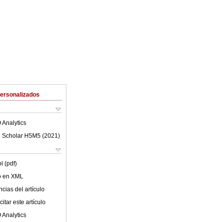
Personalizados
 Analytics
 Scholar H5M5 (
2021
)
l (pdf)
lo en XML
cias del artículo
itar este artículo
 Analytics