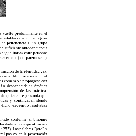
a vuelto predominante en el
el establecimiento de lugares
o de pertenencia a un grupo
on suficiente autoconciencia
 e igualitarias entre personas
eterosexual) de parentesco y
ormación de la identidad gay,
nzó a difundirse en todo el
nas comenzó a propagarse con
" fue desconocida en América
mprensión de las prácticas
s de quienes se presumía que
cticas y continuaban siendo
 dicho encuentro resultaban
sentido conforme al binomio
e ha dado una estigmatización
 257). Las palabras "joto" y
ol pasivo en la penetración