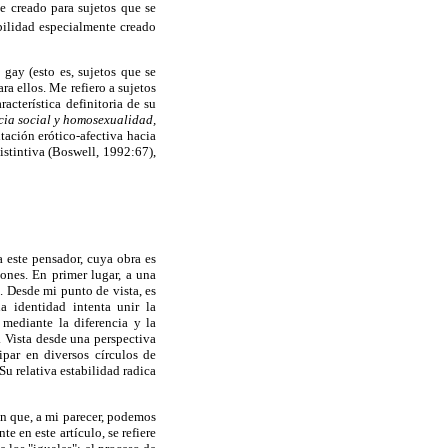
te creado para sujetos que se
bilidad especialmente creado
gay (esto es, sujetos que se
a ellos. Me refiero a sujetos
cterística definitoria de su
cia social y homosexualidad,
tación erótico-afectiva hacia
istintiva (Boswell, 1992:67),
a este pensador, cuya obra es
iones. En primer lugar, a una
. Desde mi punto de vista, es
a identidad intenta unir la
 mediante la diferencia y la
. Vista desde una perspectiva
cipar en diversos círculos de
u relativa estabilidad radica
ón que, a mi parecer, podemos
e en este artículo, se refiere