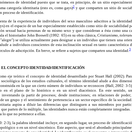
enómenos de identidad puesto que se trata, en principio, de un sitio especialmen
2
ma categoría identitaria (esto es, como gays)
y que comparten un sitio de socia
n proceso de identificación.
enta de la experiencia de individuos del sexo masculino adscritos a la identidad 
s) en el espacio de un bar especialmente establecido como sitio de sociabilidad par
ón sexual hacia personas de su mismo sexo y que consideran a ésta como una cara
la el historiador John Boswell (1992: 65) en su obra clásica,
Cristianismo, toleran
, "alegre") se utiliza actualmente para designar a un individuo que tienen una orien
lude a individuos conscientes de esta inclinación sexual en tanto característica d
3
rculos de adscripción. En breve, se refiere a sujetos que comparten una identidad.
 EL CONCEPTO IDENTIDAD/IDENTIFICACIÓN
omo eje teórico el concepto de identidad desarrollado por Stuart Hall (2002). Par
 sociológica de los estudios culturales, el término identidad alude a dos dimens
onstruida en la que un cierto número de individuos se reconocen (Hall, 2002: 3-5)
to en el plano de lo histórico o en un nivel diacrónico. En este sentido, un
 inventando (a partir de procesos; desde instituciones; en relaciones de poder;
e un grupo y el sentimiento de pertenencia a un sector específico de la sociedad
ntitaria aspira a diluir las diferencias que distinguen a sus miembros por parti
 que parten de lo múltiple, las identidades nunca están completamente integradas. S
a lo que no pertenece a ellas.
0: 2-3), la palabra identidad incluye, en segundo lugar, un proceso de identificaci
opológico o en un nivel sincrónico. Este aspecto, que será el abordado principalment