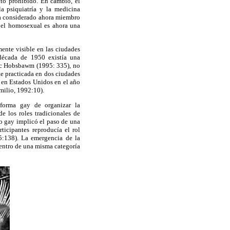
cto prohibido. En cambio, el
a psiquiatría y la medicina
ra considerado ahora miembro
o, el homosexual es ahora una
mente visible en las ciudades
 década de 1950 existía una
ric Hobsbawm (1995: 335), no
te practicada en dos ciudades
 en Estados Unidos en el año
milio, 1992:10).
forma gay de organizar la
 los roles tradicionales de
o gay implicó el paso de una
ticipantes reproducía el rol
5:138). La emergencia de la
dentro de una misma categoría