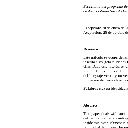
Estudiante del programa de
en Antropología Social-Dist
Recepción: 20 de enero de 
Aceptación: 28 de octubre d
Resumen
Este artículo se ocupa de las
inscriben en generalidades 
ellas. Dado este interés, se 
vivido dentro del estableci
del lenguaje verbal y no ver
formación de cierta clase de 
Palabras claves:
identidad, 
Abstract
This paper deals with social
define themselves according
inside this establishment is
non verbal language.The goal