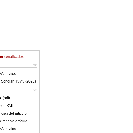
Personalizados
 Analytics
 Scholar H5M5 (
2021
)
l (pdf)
lo en XML
cias del artículo
itar este artículo
 Analytics