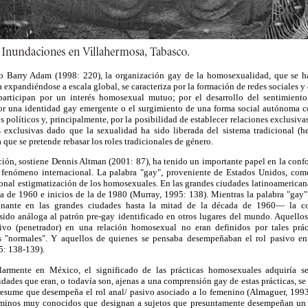
o Barry Adam (1998: 220), la organización gay de la homosexualidad, que se h
expandiéndose a escala global, se caracteriza por la formación de redes sociales y 
participan por un interés homosexual mutuo; por el desarrollo del sentimient
por una identidad gay emergente o el surgimiento de una forma social autónoma c
 políticos y, principalmente, por la posibilidad de establecer relaciones exclusivas
exclusivas dado que la sexualidad ha sido liberada del sistema tradicional (h
a que se pretende rebasar los roles tradicionales de género.
ión, sostiene Dennis Altman (2001: 87), ha tenido un importante papel en la conf
 fenómeno internacional. La palabra "gay", proveniente de Estados Unidos, come
ional estigmatización de los homosexuales. En las grandes ciudades latinoamerica
ada de 1960 e inicios de la de 1980 (Murray, 1995: 138). Mientras la palabra "gay
nante en las grandes ciudades hasta la mitad de la década de 1960— la co
ido análoga al patrón pre-gay identificado en otros lugares del mundo. Aquello
vo (penetrador) en una relación homosexual no eran definidos por tales prá
"normales". Y aquellos de quienes se pensaba desempeñaban el rol pasivo en
5: 138-139).
larmente en México, el significado de las prácticas homosexuales adquiría 
dades que eran, o todavía son, ajenas a una comprensión gay de estas prácticas, s
resume que desempeña el rol anal/ pasivo asociado a lo femenino (Almaguer, 1993:
érminos muy conocidos que designan a sujetos que presuntamente desempeñan un r