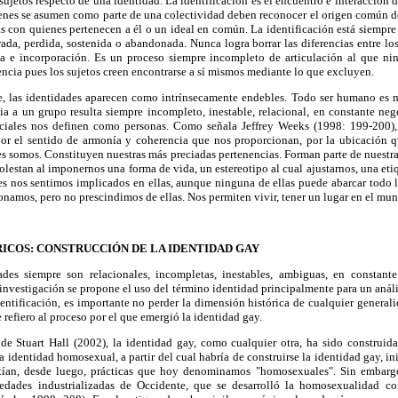
sujetos respecto de una identidad. La identificación es el encuentro e interacción d
ienes se asumen como parte de una colectividad deben reconocer el origen común de
as con quienes pertenecen a él o un ideal en común. La identificación está siempre
rada, perdida, sostenida o abandonada. Nunca logra borrar las diferencias entre l
za e incorporación. Es un proceso siempre incompleto de articulación al que ni
encia pues los sujetos creen encontrarse a sí mismos mediante lo que excluyen.
e, las identidades aparecen como intrínsecamente endebles. Todo ser humano es m
ia a un grupo resulta siempre incompleto, inestable, relacional, en constante ne
ociales nos definen como personas. Como señala Jeffrey Weeks (1998: 199-200),
or el sentido de armonía y coherencia que nos proporcionan, por la ubicación q
es somos. Constituyen nuestras más preciadas pertenencias. Forman parte de nuestr
olestan al imponernos una forma de vida, un estereotipo al cual ajustarnos, una etiq
ues nos sentimos implicados en ellas, aunque ninguna de ellas puede abarcar todo
onamos, pero no prescindimos de ellas. Nos permiten vivir, tener un lugar en el mu
ICOS: CONSTRUCCIÓN DE LA IDENTIDAD GAY
dades siempre son relacionales, incompletas, inestables, ambiguas, en constant
 investigación se propone el uso del término identidad principalmente para un análi
ntificación, es importante no perder la dimensión histórica de cualquier generali
refiero al proceso por el que emergió la identidad gay.
e Stuart Hall (2002), la identidad gay, como cualquier otra, ha sido construida
 identidad homosexual, a partir del cual habría de construirse la identidad gay, in
tían, desde luego, prácticas que hoy denominamos "homosexuales". Sin embargo,
iedades industrializadas de Occidente, que se desarrolló la homosexualidad co