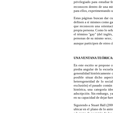
privilegiado para estudiar f
reconocen dentro de una mis
para ellos, experimentando u
Estas páginas buscan dar cu
definen a sí mismos como gay
que reconocen una orientaci
propia persona. Como lo seña
el término "gay" (del inglés
personas de su mismo sexo; a
aunque participen de otros cí
UNA VENTANA TEÓRICA:
En este escrito se propone c
piedra angular de la escuela
generalidad históricamente c
posible situar dicho aspec
heterogeneidad de lo social
exclusión) el pasado común d
histórica, una categoría ide
adscripción. Sin embargo, ya
en su capacidad de dejar fuer
Siguiendo a Stuart Hall (200
ubicar en el plano de lo antr