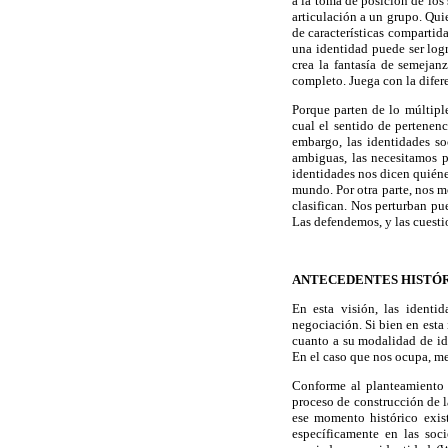
a la toma de posición de los 
articulación a un grupo. Qu
de características compartid
una identidad puede ser log
crea la fantasía de semejan
completo. Juega con la difer
Porque parten de lo múltipl
cual el sentido de pertenenc
embargo, las identidades s
ambiguas, las necesitamos p
identidades nos dicen quién
mundo. Por otra parte, nos m
clasifican. Nos perturban p
Las defendemos, y las cuesti
ANTECEDENTES HISTÓR
En esta visión, las identi
negociación. Si bien en esta
cuanto a su modalidad de ide
En el caso que nos ocupa, me 
Conforme al planteamiento d
proceso de construcción de la
ese momento histórico exis
específicamente en las soc