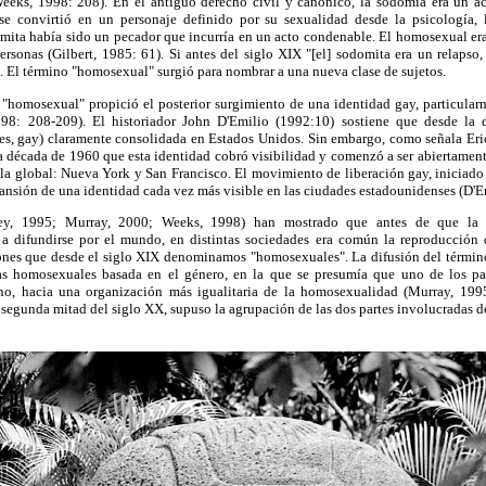
eeks, 1998: 208). En el antiguo derecho civil y canónico, la sodomía era un a
e convirtió en un personaje definido por su sexualidad desde la psicología, l
omita había sido un pecador que incurría en un acto condenable. El homosexual e
ersonas (Gilbert, 1985: 61). Si antes del siglo XIX "[el] sodomita era un relaps
. El término "homosexual" surgió para nombrar a una nueva clase de sujetos.
 "homosexual" propició el posterior surgimiento de una identidad gay, particular
98: 208-209). El historiador John D'Emilio (1992:10) sostiene que desde la
es, gay) claramente consolidada en Estados Unidos. Sin embargo, como señala E
la década de 1960 que esta identidad cobró visibilidad y comenzó a ser abiertamen
ala global: Nueva York y San Francisco. El movimiento de liberación gay, iniciado
ansión de una identidad cada vez más visible en las ciudades estadounidenses (D'E
cey, 1995; Murray, 2000; Weeks, 1998) han mostrado que antes de que la 
 difundirse por el mundo, en distintas sociedades era común la reproducción de
iones que desde el siglo XIX denominamos "homosexuales". La difusión del términ
as homosexuales basada en el género, en la que se presumía que uno de los par
no, hacia una organización más igualitaria de la homosexualidad (Murray, 199
a segunda mitad del siglo XX, supuso la agrupación de las dos partes involucradas 