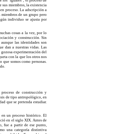
e los "iguales"; el proceso de
 sus miembros, la existencia
 en proceso. La adscripción a
os miembros de un grupo pero
ngún individuo se ajusta por
uchas cosas a la vez, por lo
gociación y construcción. Sin
 aunque las identidades son
ue dan a nuestras vidas. Las
a gozosa experimentación del
ueta con la que los otros nos
 lo que somos como personas.
ndo.
e proceso de construcción y
sis de tipo antropológico, en
dad que se pretenda estudiar.
 en un proceso histórico. El
ició en el siglo XIX. Antes de
 fue a partir de ese punto,
mo una categoría distintiva