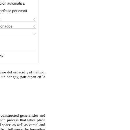
ción automática
artículo por email
s
cionados
nk
sos del espacio y el tiempo,
 un bar gay, participan en la
 constructed generalities and
ion process that takes place
 space, as well as verbal and
 bar, influence the formation