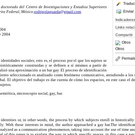
Traduc
 doctorado del Centro de Investigaciones y Estudios Superiores
Enviar 
rito Federal, México.
rodrigolaguarda@gmail.com
Indicadore
Links rela
2004
e 2004
Compartir
Otros
Otros
Permali
 identidades sociales; esto es, el proceso por el que los sujetos se
históricamente construidas y se definen a sí mismos a partir de
realizó una aproximación a un bar gay. El proceso de identificación
miento seleccionado es analizado como fenómeno comunicativo, atendiendo a los u
bal. El objetivo del trabajo es dar cuenta de cómo los espacios, en este caso el de
sujetos.
semiótica, microscopio social, gay, bar.
 identities or, in other words, the process by which subjects enroll in historically
ly. With these interests in mind, the author approached a gay bar.The identificat
 analyzed as a communication phenomenon, taking into account the use of time and
 of this paper is to explain the way in which specific spaces, in this case a gay