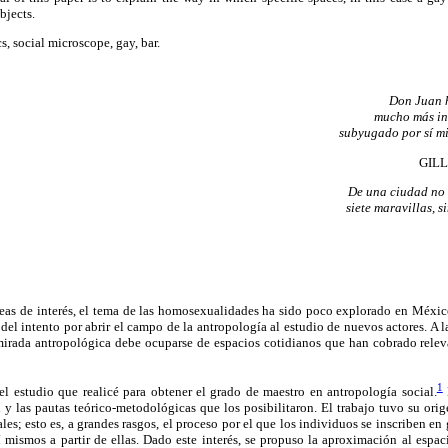
bjects.
s, social microscope, gay, bar.
Don Juan h
mucho más in
subyugado por sí mi
GILL
De una ciudad no d
siete maravillas, 
eas de interés, el tema de las homosexualidades ha sido poco explorado en México 
 del intento por abrir el campo de la antropología al estudio de nuevos actores. A la
mirada antropológica debe ocuparse de espacios cotidianos que han cobrado relev
1
 el estudio que realicé para obtener el grado de maestro en antropología social.
n y las pautas teórico-metodológicas que los posibilitaron. El trabajo tuvo su ori
les; esto es, a grandes rasgos, el proceso por el que los individuos se inscriben e
í mismos a partir de ellas. Dado este interés, se propuso la aproximación al esp