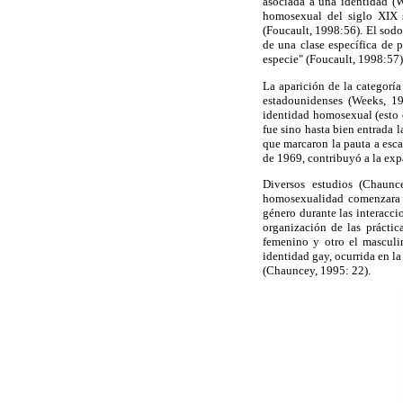
asociada a una identidad (W
homosexual del siglo XIX s
(Foucault, 1998:56). El sod
de una clase específica de p
especie" (Foucault, 1998:57)
La aparición de la categoría
estadounidenses (Weeks, 19
identidad homosexual (esto 
fue sino hasta bien entrada 
que marcaron la pauta a esc
de 1969, contribuyó a la exp
Diversos estudios (Chaun
homosexualidad comenzara a
género durante las interacc
organización de las práctic
femenino y otro el masculi
identidad gay, ocurrida en l
(Chauncey, 1995: 22).