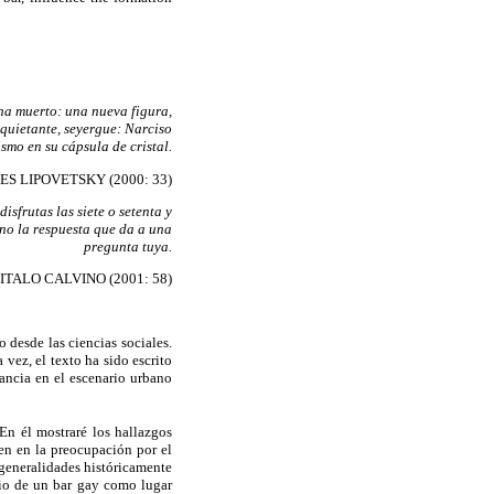
a muerto: una nueva figura,
quietante, seyergue: Narciso
smo en su cápsula de cristal.
ES LIPOVETSKY (2000: 33)
isfrutas las siete o setenta y
sino la respuesta que da a una
pregunta tuya.
ITALO CALVINO (2001: 58)
desde las ciencias sociales.
 vez, el texto ha sido escrito
ancia en el escenario urbano
En él mostraré los hallazgos
gen en la preocupación por el
n generalidades históricamente
acio de un bar gay como lugar