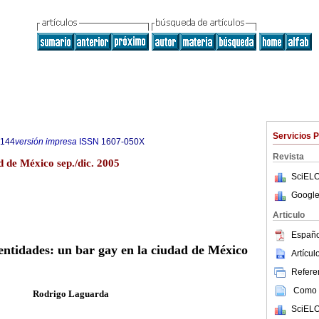
Servicios 
5144
versión impresa
ISSN
1607-050X
Revista
 de México sep./dic. 2005
SciELO
Google
Articulo
Españo
entidades: un bar gay en la ciudad de México
Artícu
Referen
Como c
Rodrigo Laguarda
SciELO