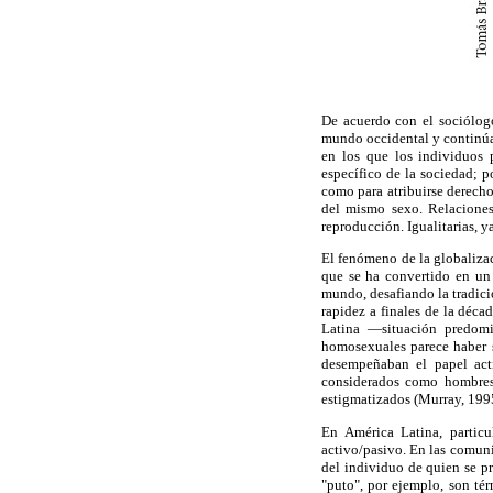
De acuerdo con el sociólog
mundo occidental y continúa 
en los que los individuos 
específico de la sociedad; 
como para atribuirse derechos
del mismo sexo. Relaciones 
reproducción. Igualitarias, y
El fenómeno de la globalizac
que se ha convertido en un
mundo, desafiando la tradic
rapidez a finales de la déc
Latina —situación predomi
homosexuales parece haber s
desempeñaban el papel acti
considerados como hombres 
estigmatizados (Murray, 199
En América Latina, particu
activo/pasivo. En las comuni
del individuo de quien se p
"puto", por ejemplo, son t