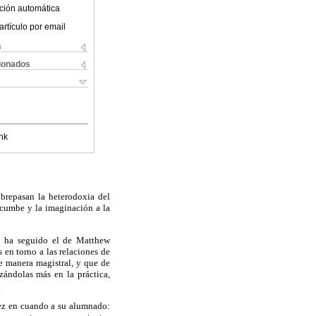
ción automática
artículo por email
s
cionados
nk
obrepasan la heterodoxia del
sucumbe y la imaginación a la
,
ha seguido el de Matthew
s en torno a las relaciones de
e manera magistral, y que de
zándolas más en la práctica,
.
vez en cuando a su alumnado: