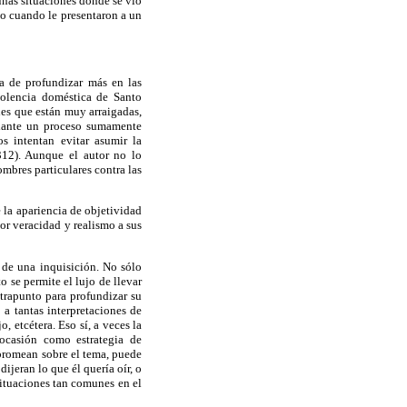
unas situaciones donde se vio
o cuando le presentaron a un
ia de profundizar más en las
violencia doméstica de Santo
les que están muy arraigadas,
diante un proceso sumamente
s intentan evitar asumir la
312). Aunque el autor no lo
ombres particulares contra las
 la apariencia de objetividad
yor veracidad y realismo a sus
l de una inquisición. No sólo
o se permite el lujo de llevar
ntrapunto para profundizar su
a tantas interpretaciones de
, etcétera. Eso sí, a veces la
ocasión como estrategia de
bromean sobre el tema, puede
ijeran lo que él quería oír, o
 situaciones tan comunes en el