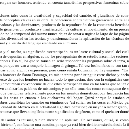
en para ser hombres, teniendo en cuenta también las perspectivas femeninas sobre 
ciones tales como la creatividad y capacidad del cambio, el pluralismo de convi
 de conceptos claves en su obra: la conciencia contradictoria gramsciana entre el
rmadoras y las dominantes, producto de la reproducción de la conciencia heredada
de género es un producto y manifestación de culturas en movimiento, de un proces
ndo no la tempestad del mismo nunca dejan de sonar o rugir a lo largo de las página
io, diversidad en las teorías, y transformación en la aplicación de las técnicas de
inal y el estilo del lenguaje empleado en el mismo.
 y el macho, su significado estereotipado, es un lastre cultural y social del cua
a de depositar en alguien, como los protagonistas de su estudio hacen: los sectores
riores. Eso sí, los que se toman en serio responder las preguntas sobre el tema, 
s, porque no van a romperle la imagen al gringo... Tal vez los hombres no son tan c
ticas como algunos expresaron, pero como señala Gutmann, no hay engaños: "En l
os hombres de Santo Domingo, en mis intentos por distinguir entre dichos y hec
recto de que los hombres no hacían todo lo que decían, sino con la enigmática cue
s) procuraban convencerme de que ellos participaban más en las tareas que solían
ativo analizar las palabras de mis amigos y no sólo tomarlas como contrapunto de s
ue participan relativamente poco en los asuntos domésticos, con frecuencia hac
 las cosas en cuanto a los quehaceres del hogar. Quizá porque le estaban ex
res describían los cambios en términos de "así solían ser las cosas en México par
a ciudad de México en la actualidad significa participar, en mayor o menor grado,
e temas que llevan implícitamente significados de género, como el quehacer domést
d del autor es inusual, y bien merece un aplauso: "En ocasiones, quizá, se com
hicieran", confiesa en una ocasión, porque ya está bien de dictar cátedra desde la f