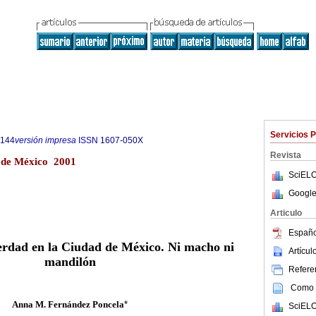
Servicios 
5144
versión impresa
ISSN
1607-050X
Revista
 de México 2001
SciELO
Google
Articulo
Españo
rdad en la Ciudad de México. Ni macho ni
Artícu
mandilón
Referen
Como c
Anna M. Fernández Poncela
*
SciELO