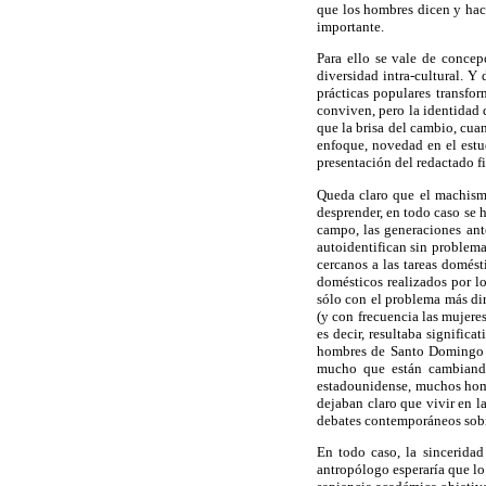
que los hombres dicen y hac
importante.
Para ello se vale de concep
diversidad intra-cultural. Y
prácticas populares transfo
conviven, pero la identidad 
que la brisa del cambio, cua
enfoque, novedad en el estud
presentación del redactado f
Queda claro que el machismo
desprender, en todo caso se h
campo, las generaciones ante
autoidentifican sin problema
cercanos a las tareas domés
domésticos realizados por l
sólo con el problema más di
(y con frecuencia las mujere
es decir, resultaba signific
hombres de Santo Domingo q
mucho que están cambiando
estadounidense, muchos homb
dejaban claro que vivir en l
debates contemporáneos sobr
En todo caso, la sincerida
antropólogo esperaría que lo 