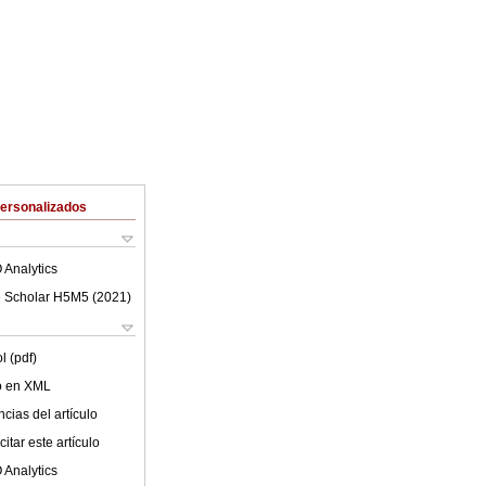
Personalizados
 Analytics
 Scholar H5M5 (
2021
)
l (pdf)
lo en XML
cias del artículo
itar este artículo
 Analytics