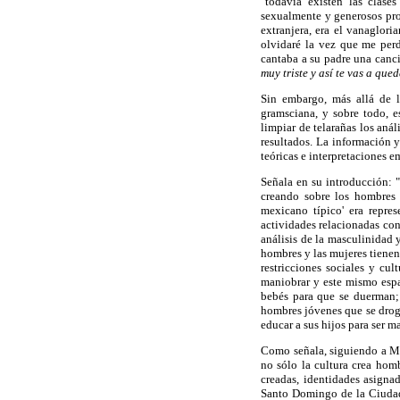
"todavía existen las clase
sexualmente y generosos pro
extranjera, era el vanaglor
olvidaré la vez que me per
cantaba a su padre una canc
muy triste y así te vas a qu
Sin embargo, más allá de l
gramsciana, y sobre todo, es
limpiar de telarañas los aná
resultados. La información y
teóricas e interpretaciones 
Señala en su introducción: 
creando sobre los hombres 
mexicano típico' era repr
actividades relacionadas co
análisis de la masculinidad 
hombres y las mujeres tienen
restricciones sociales y cu
maniobrar y este mismo espa
bebés para que se duerman; 
hombres jóvenes que se drog
educar a sus hijos para ser 
Como señala, siguiendo a Ma
no sólo la cultura crea homb
creadas, identidades asigna
Santo Domingo de la Ciudad 