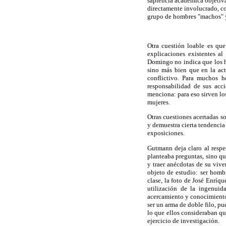
sapiencia académica objetiva
directamente involucrado, c
grupo de hombres "machos" y
Otra cuestión loable es que
explicaciones existentes al
Domingo no indica que los ho
sino más bien que en la ac
conflictivo. Para muchos h
responsabilidad de sus acc
menciona: para eso sirven los
mujeres.
Otras cuestiones acertadas s
y demuestra cierta tendencia 
exposiciones.
Gutmann deja claro al respec
planteaba preguntas, sino que
y traer anécdotas de su vive
objeto de estudio: ser homb
clase, la foto de José Enríqu
utilización de la ingenui
acercamiento y conocimiento
ser un arma de doble filo, pu
lo que ellos consideraban que
ejercicio de investigación.