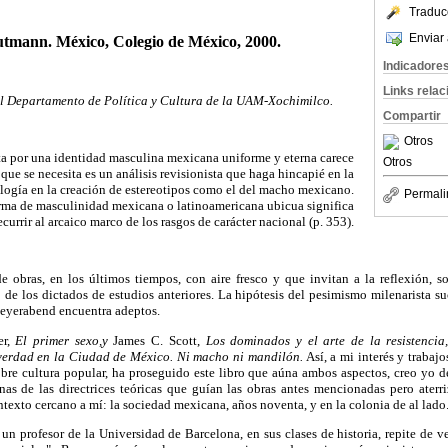
Traduc
Enviar 
utmann
. México, Colegio de México, 2000.
Indicadore
Links rela
l Departamento de Política y Cultura de la UAM-Xochimilco.
Compartir
Otros
sta por una identidad masculina mexicana uniforme y eterna carece
Otros
que se necesita es un análisis revisionista que haga hincapié en la
logía en la creación de estereotipos como el del macho mexicano.
Permali
orma de masculinidad mexicana o latinoamericana ubicua significa
currir al arcaico marco de los rasgos de carácter nacional (p. 353).
de obras, en los últimos tiempos, con aire fresco y que invitan a la reflexión, s
o de los dictados de estudios anteriores. La hipótesis del pesimismo milenarista 
Feyerabend encuentra adeptos.
er,
El primer sexo,y
James C. Scott,
Los dominados y el arte de la resistencia
verdad en la Ciudad de México. Ni macho ni mandilón.
Así, a mi interés y trabajo
obre cultura popular, ha proseguido este libro que aúna ambos aspectos, creo yo d
nas de las directrices teóricas que guían las obras antes mencionadas pero aterri
ntexto cercano a mí: la sociedad mexicana, años noventa, y en la colonia de al lado
un profesor de la Universidad de Barcelona, en sus clases de historia, repite de 