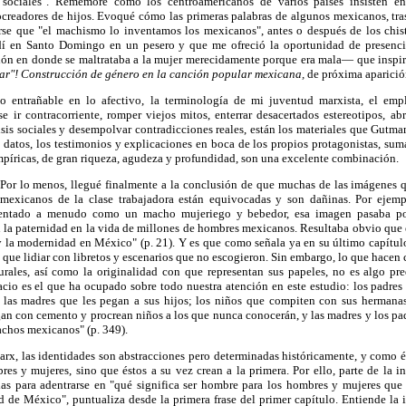
s sociales". Rememoré cómo los centroamericanos de varios países insisten e
creadores de hijos. Evoqué cómo las primeras palabras de algunos mexicanos, tras
iarse que "el machismo lo inventamos los mexicanos", antes o después de los chis
dí en Santo Domingo en un pesero y que me ofreció la oportunidad de presenc
ión en donde se maltrataba a la mujer merecidamente porque era mala— que inspi
edar"! Construcción de género en la canción popular mexicana,
de próxima aparició
o entrañable en lo afectivo, la terminología de mi juventud marxista, el emp
e ir contracorriente, romper viejos mitos, enterrar desacertados estereotipos, abrir
lisis sociales y desempolvar contradicciones reales, están los materiales que Gutma
 datos, los testimonios y explicaciones en boca de los propios protagonistas, sum
empíricas, de gran riqueza, agudeza y profundidad, son una excelente combinación.
"Por lo menos, llegué finalmente a la conclusión de que muchas de las imágenes 
mexicanos de la clase trabajadora están equivocadas y son dañinas. Por ejemp
esentado a menudo como un macho mujeriego y bebedor, esa imagen pasaba por
n la paternidad en la vida de millones de hombres mexicanos. Resultaba obvio que 
y la modernidad en México" (p. 21). Y es que como señala ya en su último capítulo
 que lidiar con libretos y escenarios que no escogieron. Sin embargo, lo que hacen 
lturales, así como la originalidad con que representan sus papeles, no es algo pr
cio es el que ha ocupado sobre todo nuestra atención en este estudio: los padres
las madres que les pegan a sus hijos; los niños que compiten con sus hermanas pa
an con cemento y procrean niños a los que nunca conocerán, y las madres y los pad
machos mexicanos" (p. 349).
rx, las identidades son abstracciones pero determinadas históricamente, y como 
res y mujeres, sino que éstos a su vez crean a la primera. Por ello, parte de la
das para adentrarse en "qué significa ser hombre para los hombres y mujeres que
de México", puntualiza desde la primera frase del primer capítulo. Entiende la