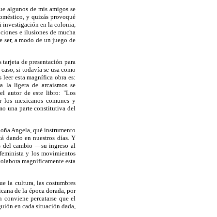
ue algunos de mis amigos se
doméstico, y quizás provoqué
 investigación en la colonia,
pciones e ilusiones de mucha
be ser, a modo de un juego de
 tarjeta de presentación para
 caso, si todavía se usa como
 leer esta magnífica obra es:
a la ligera de arcaísmos se
l autor de este libro: "Los
por los mexicanos comunes y
o una parte constitutiva del
 doña Angela, qué instrumento
tá dando en nuestros días. Y
as del cambio —su ingreso al
 feminista y los movimientos
 colabora magníficamente esta
e la cultura, las costumbres
icana de la época dorada, por
n conviene percatarse que el
 guión en cada situación dada,