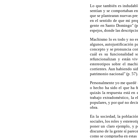
Lo que también es indudabl
sentían y se comportaban en
que se plantearan nuevas pre
en el sentido de que mi pro
gente en Santo Domingo" (p. 
espejos, donde las descripci
Machismo lo es todo y no es 
algunos, autojustificación p
concepto y se pronuncia como
cuál es su funcionalidad s
refuncionalizan y están vi
estereotipos sobre el mach
corrientes. Aun habiendo si
patrimonio nacional" (p. 57).
Personalmente yo me quedé co
o hecho ha sido el que ha f
quizás la respuesta está en
trabajo extradoméstico, la 
populares, y por qué no deci
obra.
En la sociedad, la població
sociales, los roles y estere
poner un claro ejemplo, y p
discurso de la gente sí parec
como se comprueba en estas 