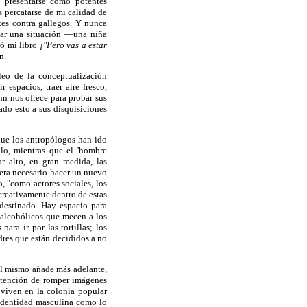
n presentarse como potentes
 percatarse de mi calidad de
tes contra gallegos. Y nunca
iar una situación —una niña
ró mi libro
¡"Pero vas a estar
n.
leo de la conceptualización
 espacios, traer aire fresco,
nn nos ofrece para probar sus
ado esto a sus disquisiciones
que los antropólogos han ido
lo, mientras que el 'hombre
 alto, en gran medida, las
era necesario hacer un nuevo
, "como actores sociales, los
creativamente dentro de estas
edestinado. Hay espacio para
 alcohólicos que mecen a los
ra ir por las tortillas; los
res que están decididos a no
él mismo añade más adelante,
 intención de romper imágenes
 viven en la colonia popular
 identidad masculina como lo