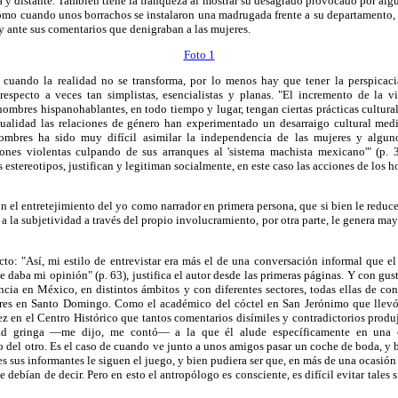
 y distante. También tiene la franqueza al mostrar su desagrado provocado por alg
omo cuando unos borrachos se instalaron una madrugada frente a su departamento, 
 ante sus comentarios que denigraban a las mujeres.
Foto 1
 cuando la realidad no se transforma, por lo menos hay que tener la perspicac
 respecto a veces tan simplistas, esencialistas y planas. "El incremento de la 
mbres hispanohablantes, en todo tiempo y lugar, tengan ciertas prácticas cultura
tualidad las relaciones de género han experimentado un desarraigo cultural me
ombres ha sido muy difícil asimilar la independencia de las mujeres y alguno
iones violentas culpando de sus arranques al 'sistema machista mexicano'" (p. 
 estereotipos, justifican y legitiman socialmente, en este caso las acciones de los h
on el entretejimiento del yo como narrador en primera persona, que si bien le reduce
a la subjetividad a través del propio involucramiento, por otra parte, le genera ma
to: "Así, mi estilo de entrevistar era más el de una conversación informal que e
 daba mi opinión" (p. 63), justifica el autor desde las primeras páginas. Y con gust
ncia en México, en distintos ámbitos y con diferentes sectores, todas ellas de co
res en Santo Domingo. Como el académico del cóctel en San Jerónimo que llevó 
ez en el Centro Histórico que tantos comentarios disímiles y contradictorios produjo
dad gringa —me dijo, me contó— a la que él alude específicamente en una 
 del otro. Es el caso de cuando ve junto a unos amigos pasar un coche de boda, y 
es sus informantes le siguen el juego, y bien pudiera ser que, en más de una ocasión d
 debían de decir. Pero en esto el antropólogo es consciente, es difícil evitar tales