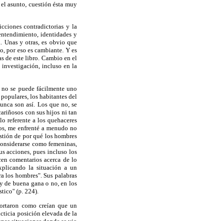
el asunto, cuestión ésta muy
cciones contradictorias y la
 entendimiento, identidades y
. Unas y otras, es obvio que
o, por eso es cambiante. Y es
s de este libro. Cambio en el
 investigación, incluso en la
l no se puede fácilmente uno
 populares, los habitantes del
nunca son así. Los que no, se
ariñosos con sus hijos ni tan
o referente a los quehaceres
hos, me enfrenté a menudo no
stión de por qué los hombres
 considerarse como femeninas,
us acciones, pues incluso los
en comentarios acerca de lo
plicando la situación a un
a los hombres". Sus palabras
 y de buena gana o no, en los
ico" (p. 224).
portaron como creían que un
icticia posición elevada de la