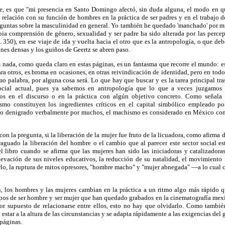
e, es que "mi presencia en Santo Domingo afectó, sin duda alguna, el modo en q
 relación con su función de hombres en la práctica de ser padres y en el trabajo 
guntas sobre la masculinidad en general. Yo también he quedado 'manchado' por mi
pia comprensión de género, sexualidad y ser padre ha sido alterada por las perce
350), en ese viaje de ida y vuelta hacia el otro que es la antropología, o que de
ones densas y los guiños de Geertz se abren paso.
nada, como queda claro en estas páginas, es un fantasma que recorre el mundo: es
ara otros, es broma en ocasiones, en otras reivindicación de identidad, pero en todo
 palabra, por alguna cosa será. Lo que hay que buscar y es la tarea principal tras
ocial actual, pues ya sabemos en antropología que lo que a veces juzgamos 
vos en el discurso o en la práctica con algún objetivo concreto. Como señala e
ismo constituyen los ingredientes críticos en el capital simbólico empleado 
do denigrado verbalmente por muchos, el machismo es considerado en México com
n la pregunta, si la liberación de la mujer fue fruto de la licuadora, como afirma
raguado la liberación del hombre o el cambio que al parecer este sector social es
 el libro cuando se afirma que las mujeres han sido las iniciadoras y catalizador
elevación de sus niveles educativos, la reducción de su natalidad, el movimiento
rlo, la ruptura de mitos opresores, "hombre macho" y "mujer abnegada" —a lo cual
n, los hombres y las mujeres cambian en la práctica a un ritmo algo más rápido qu
otipos de ser hombre y ser mujer que han quedado grabados en la cinematografía mex
or supuesto de relacionarse entre ellos, esto no hay que olvidarlo. Como tambié
e estar a la altura de las circunstancias y se adapta rápidamente a las exigencias del
páginas.