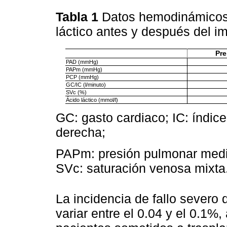
Tabla 1
Datos hemodinámicos,
láctico antes y después del i
Pre
PAD (mmHg)
PAPm (mmHg)
PCP (mmHg)
GC/IC (l/minuto)
SVc (%)
Ácido láctico (mmol/l)
GC: gasto cardiaco; IC: índice
derecha;
PAPm: presión pulmonar media
SVc: saturación venosa mixta
La incidencia de fallo severo
variar entre el 0.04 y el 0.1