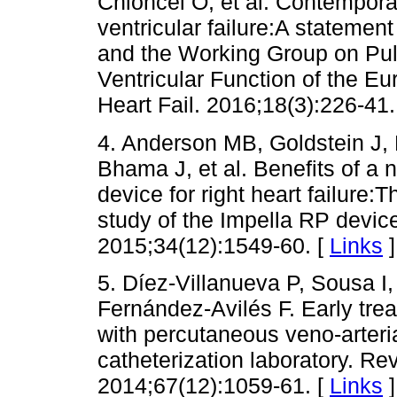
Chioncel O, et al. Contempor
ventricular failure:A statemen
and the Working Group on Pul
Ventricular Function of the Eu
Heart Fail. 2016;18(3):226-41.
4. Anderson MB, Goldstein J,
Bhama J, et al. Benefits of a 
device for right heart failu
study of the Impella RP devic
2015;34(12):1549-60. [
Links
]
5. Díez-Villanueva P, Sousa I,
Fernández-Avilés F. Early trea
with percutaneous veno-arteri
catheterization laboratory. Re
2014;67(12):1059-61. [
Links
]