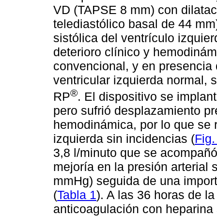
VD (TAPSE 8 mm) con dilatac
telediastólico basal de 44 mm
sistólica del ventrículo izqui
deterioro clínico y hemodinámi
convencional, y en presencia d
ventricular izquierda normal, 
®
RP
. El dispositivo se impla
pero sufrió desplazamiento p
hemodinámica, por lo que se 
izquierda sin incidencias (
Fig.
3,8 l/minuto que se acompañó
mejoría en la presión arterial 
mmHg) seguida de una import
(
Tabla 1
). A las 36 horas de l
anticoagulación con heparina 