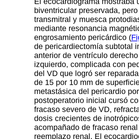
El ecocardiograma mostraba un
biventricular preservada, pero
transmitral y muesca protodias
mediante resonancia magnétic
engrosamiento pericárdico (
Fi
de pericardiectomía subtotal 
anterior de ventrículo derecho 
izquierdo, complicada con pe
del VD que logró ser reparada
de 15 por 10 mm de superficie.
metastásica del pericardio p
postoperatorio inicial cursó c
fracaso severo de VD, refract
dosis crecientes de inotrópic
acompañado de fracaso renal 
reemplazo renal. El ecocardi