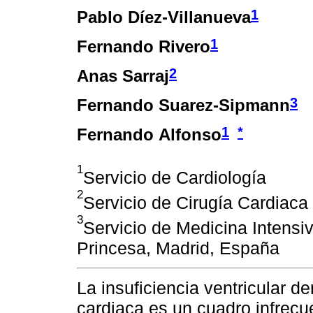
1
Pablo Díez-Villanueva
1
Fernando Rivero
2
Anas Sarraj
3
Fernando Suarez-Sipmann
1
*
Fernando Alfonso
1
Servicio de Cardiología
2
Servicio de Cirugía Cardiaca
3
Servicio de Medicina Intensiv
Princesa, Madrid, España
La insuficiencia ventricular de
cardiaca es un cuadro infrecu