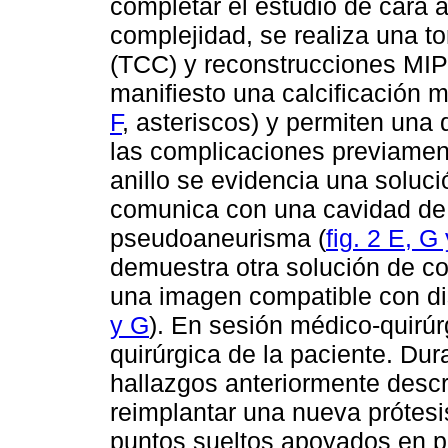
completar el estudio de cara a
complejidad, se realiza una 
(TCC) y reconstrucciones MIP
manifiesto una calcificación mu
F
, asteriscos) y permiten una 
las complicaciones previament
anillo se evidencia una soluc
comunica con una cavidad de
pseudoaneurisma (
fig. 2 E, G
demuestra otra solución de c
una imagen compatible con dis
y G
). En sesión médico-quirúr
quirúrgica de la paciente. Dur
hallazgos anteriormente descrit
reimplantar una nueva prótesi
puntos sueltos apoyados en pe