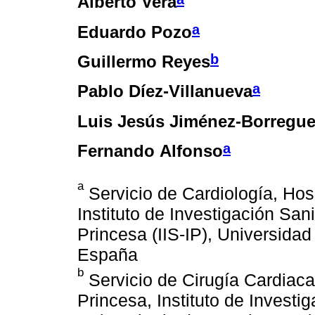
Alberto Vera
a
Eduardo Pozo
b
Guillermo Reyes
a
Pablo Díez-Villanueva
Luis Jesús Jiménez-Borregue
a
Fernando Alfonso
a
Servicio de Cardiología, Hosp
Instituto de Investigación Sani
Princesa (IIS-IP), Universida
España
b
Servicio de Cirugía Cardiaca,
Princesa, Instituto de Investig