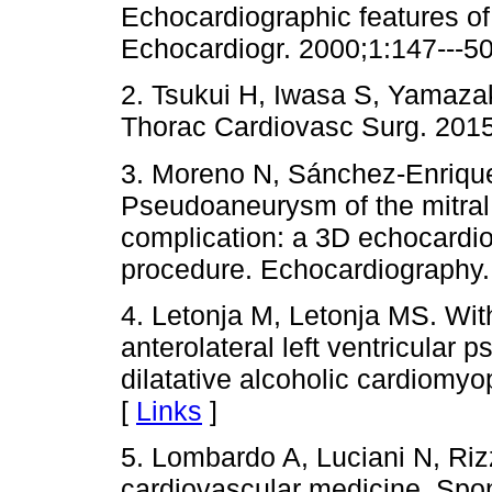
Echocardiographic features of l
Echocardiogr. 2000;1:147---50
2. Tsukui H, Iwasa S, Yamazaki
Thorac Cardiovasc Surg. 2015
3. Moreno N, Sánchez-Enrique
Pseudoaneurysm of the mitral 
complication: a 3D echocardio
procedure. Echocardiography.
4. Letonja M, Letonja MS. Wi
anterolateral left ventricular
dilatative alcoholic cardiomyo
[
Links
]
5. Lombardo A, Luciani N, Rizz
cardiovascular medicine. Spont