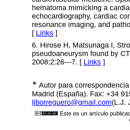
hematoma mimicking a cardiac
echocardiography, cardiac c
resonance imaging, and pathol
[
Links
]
6. Hirose H, Matsunaga I, Stro
pseudoaneurysm found by CT
2008;2:26---7. [
Links
]
∗
Autor para correspondencia.
Madrid (España). Fax: +34 91
ljborreguero@gmail.com
(L.J.
Este es un artículo publica