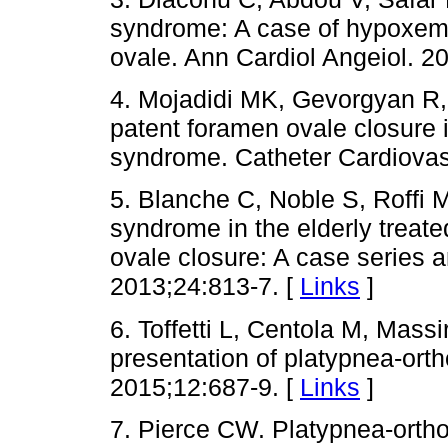
syndrome: A case of hypoxemi
ovale. Ann Cardiol Angeiol. 2
4. Mojadidi MK, Gevorgyan R, 
patent foramen ovale closure 
syndrome. Catheter Cardiovasc
5. Blanche C, Noble S, Roffi M
syndrome in the elderly treat
ovale closure: A case series a
2013;24:813-7. [
Links
]
6. Toffetti L, Centola M, Mass
presentation of platypnea-ort
2015;12:687-9. [
Links
]
7. Pierce CW. Platypnea-orth