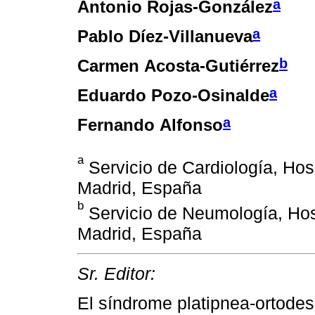
a
Antonio Rojas-González
a
Pablo Díez-Villanueva
b
Carmen Acosta-Gutiérrez
a
Eduardo Pozo-Osinalde
a
Fernando Alfonso
a
Servicio de Cardiología, Hosp
Madrid, España
b
Servicio de Neumología, Hosp
Madrid, España
Sr. Editor:
El síndrome platipnea-ortode