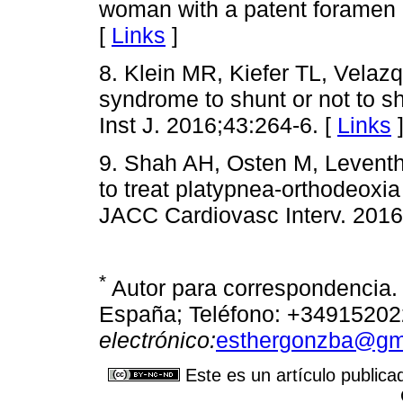
woman with a patent foramen 
[
Links
]
8. Klein MR, Kiefer TL, Velaz
syndrome to shunt or not to sh
Inst J. 2016;43:264-6. [
Links
9. Shah AH, Osten M, Leventha
to treat platypnea-orthodeoxi
JACC Cardiovasc Interv. 2016
*
Autor para correspondencia.
España; Teléfono: +34915202
electrónico:
esthergonzba@gm
Este es un artículo publica