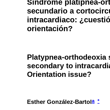
Síndrome platipnea-or
secundario a cortocirc
intracardiaco: ¿cuesti
orientación?
Platypnea-orthodeoxia
secondary to intracardi
Orientation issue?
a
*
Esther González-Bartol