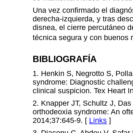
Una vez confirmado el diagnóst
derecha-izquierda, y tras des
disnea, el cierre percutáneo 
técnica segura y con buenos r
BIBLIOGRAFÍA
1. Henkin S, Negrotto S, Poll
syndrome: Diagnostic challen
clinical suspicion. Tex Heart 
2. Knapper JT, Schultz J, Das 
orthodeoxia syndrome: An ofte
2014;37:645-9. [
Links
]
3. Diaconu C, Abdou V, Safar 