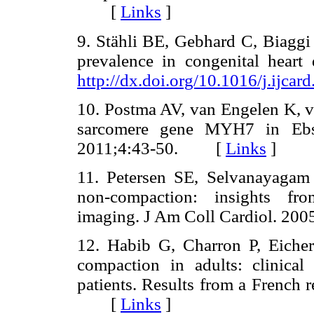
[
Links
]
9. Stähli BE, Gebhard C, Biaggi 
prevalence in congenital heart 
http://dx.doi.org/10.1016/j.ijcar
10. Postma AV, van Engelen K, va
sarcomere gene MYH7 in Ebst
2011;4:43-50. [
Links
]
11. Petersen SE, Selvanayagam 
non-compaction: insights fro
imaging. J Am Coll Cardiol. 
12. Habib G, Charron P, Eicher J
compaction in adults: clinical
patients. Results from a French r
[
Links
]