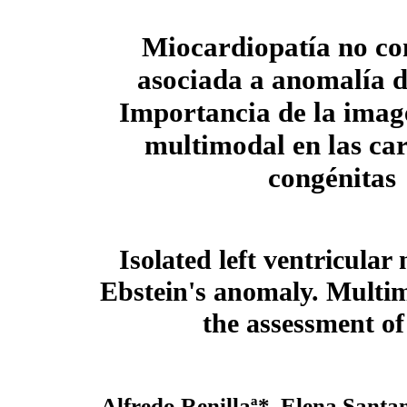
Miocardiopatía no c
asociada a anomalía d
Importancia de la imag
multimodal en las car
congénitas
Isolated left ventricula
Ebstein's anomaly. Multim
the assessment of
Alfredo Renillaª*, Elena Sant