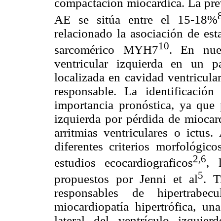
compactación miocárdica. La pre
AE se sitúa entre el 15-18%
relacionado la asociación de es
10
sarcomérico MYH7
. En nues
ventricular izquierda en un p
localizada en cavidad ventricula
responsable. La identificaci
importancia pronóstica, ya que 
izquierda por pérdida de miocard
arritmias ventriculares o ictus
diferentes criterios morfológic
2,6
estudios ecocardiograficos
, 
5
propuestos por Jenni et al
. T
responsables de hipertrabe
miocardiopatía hipertrófica, un
lateral del ventrículo izquie