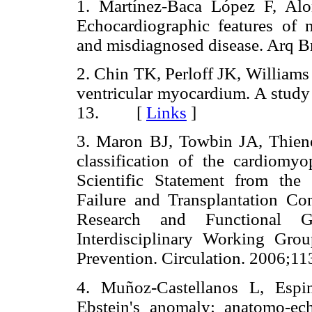
1. Martínez-Baca López F, Al
Echocardiographic features of
and misdiagnosed disease. Arq
2. Chin TK, Perloff JK, Williams 
ventricular myocardium. A study 
13. [
Links
]
3. Maron BJ, Towbin JA, Thiene
classification of the cardiomy
Scientific Statement from the
Failure and Transplantation C
Research and Functional G
Interdisciplinary Working Gr
Prevention. Circulation. 2006
4. Muñoz-Castellanos L, Espi
Ebstein's anomaly: anatomo-ech