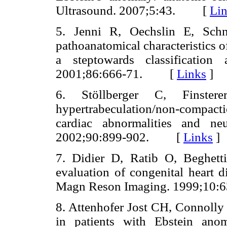
Ultrasound. 2007;5:43. [
Li
5. Jenni R, Oechslin E, Schn
pathoanatomical characteristics o
a steptowards classification
2001;86:666-71. [
Links
]
6. Stöllberger C, Finster
hypertrabeculation/non-compa
cardiac abnormalities and ne
2002;90:899-902. [
Links
]
7. Didier D, Ratib O, Beghett
evaluation of congenital heart 
Magn Reson Imaging. 1999;1
8. Attenhofer Jost CH, Connolly 
in patients with Ebstein ano