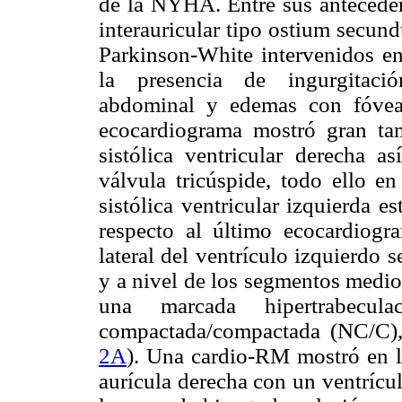
de la NYHA. Entre sus antecede
interauricular tipo ostium secun
Parkinson-White intervenidos en 
la presencia de ingurgitació
abdominal y edemas con fóvea
ecocardiograma mostró gran tam
sistólica ventricular derecha 
válvula tricúspide, todo ello e
sistólica ventricular izquierda
respecto al último ecocardiogr
lateral del ventrículo izquierdo
y a nivel de los segmentos medios
una marcada hipertrabecu
compactada/compactada (NC/C), m
2A
). Una cardio-RM mostró en l
aurícula derecha con un ventrícu