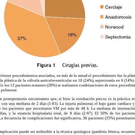
irieron procedimientos asociados, en más de la mitad el procedimiento fue la plá
la plástica de la válvula auriculoventricular en 10 (24%), septectomía en 6 (14%
En los 12 pacientes restantes (28%) se realizaron combinaciones de estos procedimi
o pulmonar.
n postoperatoria encontramos que, si bien la extubación precoz es la práctica 
M con una mediana de 2 días (1-83). La injuria pulmonar, el bajo gasto cardíaco y
e los pacientes que necesitaron VM por más de 48 h. La mediana de internaci
ías, y la estancia hospitalaria total, de 8 días (2-97). El 50% de los pacien
La frecuencia de complicaciones fue significativa, 36 pacientes (35%) presentaro
mplicación puede ser atribuible a la técnica quirúrgica (parálisis frénica, recurren