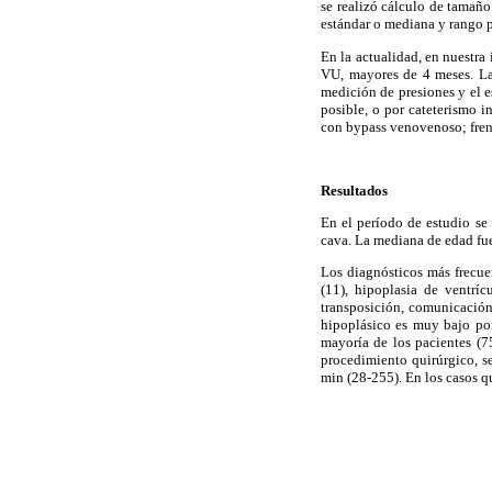
se realizó cálculo de tamaño
estándar o mediana y rango pa
En la actualidad, en nuestra
VU, mayores de 4 meses. La 
medición de presiones y el 
posible, o por cateterismo i
con bypass venovenoso; fren
Resultados
En el período de estudio se
cava. La mediana de edad fue
Los diagnósticos más frecuen
(11), hipoplasia de ventríc
transposición, comunicación 
hipoplásico es muy bajo por
mayoría de los pacientes (7
procedimiento quirúrgico, 
min (28-255). En los casos q