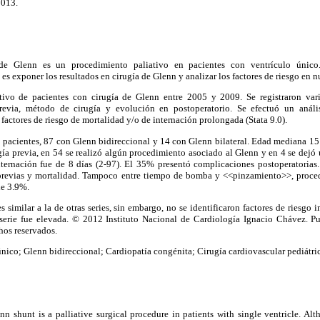
2013.
e Glenn es un procedimiento paliativo en pacientes con ventrículo único.
es exponer los resultados en cirugía de Glenn y analizar los factores de riesgo en n
tivo de pacientes con cirugía de Glenn entre 2005 y 2009. Se registraron vari
previa, método de cirugía y evolución en postoperatorio. Se efectuó un anális
 factores de riesgo de mortalidad y/o de internación prolongada (Stata 9.0).
pacientes, 87 con Glenn bidireccional y 14 con Glenn bilateral. Edad mediana 15 
gía previa, en 54 se realizó algún procedimiento asociado al Glenn y en 4 se dejó 
ternación fue de 8 días (2-97). El 35% presentó complicaciones postoperatorias
s previas y mortalidad. Tampoco entre tiempo de bomba y <<pinzamiento>>, proce
de 3.9%.
 similar a la de otras series, sin embargo, no se identificaron factores de riesgo
a serie fue elevada. © 2012 Instituto Nacional de Cardiología Ignacio Chávez.
hos reservados.
nico; Glenn bidireccional; Cardiopatía congénita; Cirugía cardiovascular pediátric
n shunt is a palliative surgical procedure in patients with single ventricle. Al