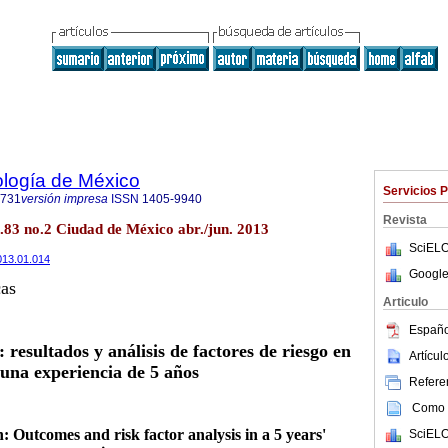
ología de México
Servicios 
1731
versión impresa
ISSN
1405-9940
Revista
.83 no.2 Ciudad de México abr./jun. 2013
SciELO
2013.01.014
Google
cas
Articulo
Españo
 resultados y análisis de factores de riesgo en
Artícu
una experiencia de 5 años
Referen
Como c
: Outcomes and risk factor analysis in a 5 years'
SciELO