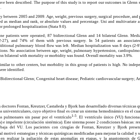
 have been described. The purpose of this study is to report our outcomes in Glenn s
.
y between 2005 and 2009. Age, weight, previous surgery, surgical procedure, and 
ted as median and rank, or absolute values and percentage. Uni and multivariate a
or prolonged hospitalization (Stata 9.0).
 patients were operated; 87 bidirectional Glenn and 14 bilateral Glenn. Medi
-27), and 74% of them with previous surgery. In 54 patients an associat
dditional pulmonary blood flow was left. Median hospitalization was 8 days (2-97)
tions. No association between age, weight, pulmonary hypertension, cardiopulmo
nn bilateral with mortality or morbidity was found. Overall mortality was 3.9%.
milar to other centers, but morbidity in this group of patients is high. No indepe
ere identified.
 Bidirectional Glenn; Congenital heart disease; Pediatric cardiovascular surgery; A
s doctores Fontan, Kreutzer, Castañeda y Bjork han desarrollado diversas técnicas qu
as univentriculares, cuyo objetivo final es crear un sistema hemodinámico en el cua
1-5
ias pulmonares sin pasar por el ventrículo
. El ventrículo único (VU) funcio
) e impelente (circulación sistémica). Este sistema posee 2 condiciones básicas: re
 baja del VU. Los pacientes con cirugías de Fontan, Kreutzer y Bjork prese
al motivó estrategias y técnicas quirúrgicas modificadas para mejorar la calidad y 
n realizar la paliación de estas anomalías en etapas, y la anastomosis de 