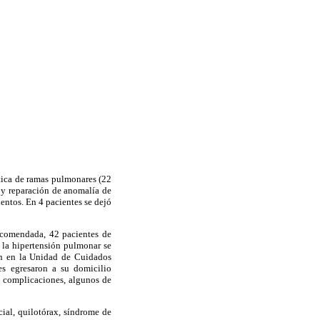
stica de ramas pulmonares (22
) y reparación de anomalía de
entos. En 4 pacientes se dejó
recomendada, 42 pacientes de
 la hipertensión pulmonar se
ón en la Unidad de Cuidados
tes egresaron a su domicilio
n complicaciones, algunos de
cial, quilotórax, síndrome de