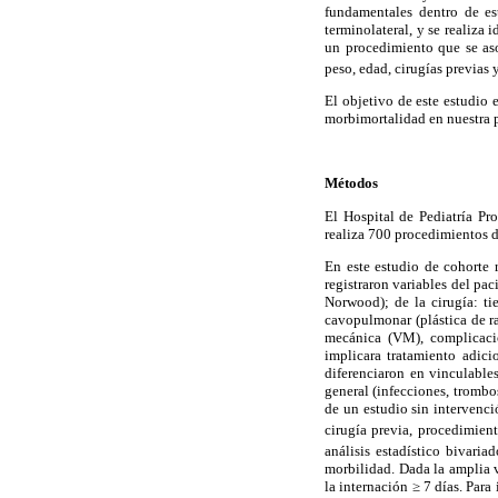
fundamentales dentro de es
terminolateral, y se realiza
un procedimiento que se aso
peso, edad, cirugías previas 
El objetivo de este estudio 
morbimortalidad en nuestra 
Métodos
El Hospital de Pediatría Pr
realiza 700 procedimientos de
En este estudio de cohorte 
registraron variables del pac
Norwood); de la cirugía: t
cavopulmonar (plástica de ra
mecánica (VM), complicacio
implicara tratamiento adici
diferenciaron en vinculables
general (infecciones, trombos
de un estudio sin intervenci
cirugía previa, procedimien
análisis estadístico bivaria
morbilidad. Dada la amplia v
la internación ≥ 7 días. Para