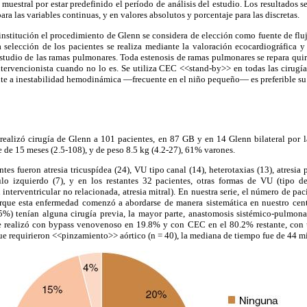
 muestral por estar predefinido el período de análisis del estudio. Los resultados 
ra las variables continuas, y en valores absolutos y porcentaje para las discretas.
 institución el procedimiento de Glenn se considera de elección como fuente de fl
selección de los pacientes se realiza mediante la valoración ecocardiográfica y 
estudio de las ramas pulmonares. Toda estenosis de ramas pulmonares se repara qui
ntervencionista cuando no lo es. Se utiliza CEC <<stand-by>> en todas las cirugía
te a inestabilidad hemodinámica —frecuente en el niño pequeño— es preferible su 
 realizó cirugía de Glenn a 101 pacientes, en 87 GB y en 14 Glenn bilateral por l
 de 15 meses (2.5-108), y de peso 8.5 kg (4.2-27), 61% varones.
tes fueron atresia tricuspídea (24), VU tipo canal (14), heterotaxias (13), atresi
ulo izquierdo (7), y en los restantes 32 pacientes, otras formas de VU (tipo 
interventricular no relacionada, atresia mitral). En nuestra serie, el número de pa
que esta enfermedad comenzó a abordarse de manera sistemática en nuestro cent
5%) tenían alguna cirugía previa, la mayor parte, anastomosis sistémico-pulmona
se realizó con bypass venovenoso en 19.8% y con CEC en el 80.2% restante, con
ue requirieron <<pinzamiento>> aórtico (n = 40), la mediana de tiempo fue de 44 m