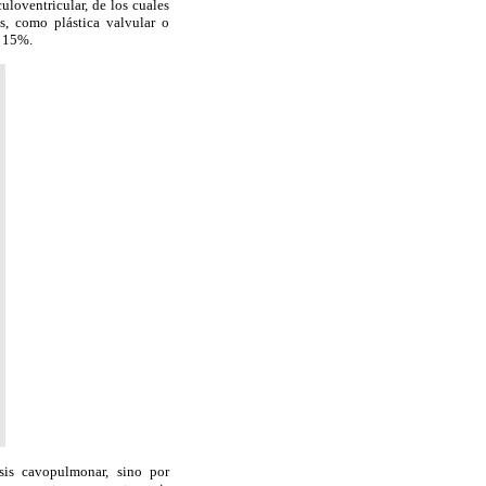
loventricular, de los cuales
s, como plástica valvular o
l 15%.
sis cavopulmonar, sino por