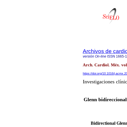
Archivos de cardi
versión On-line
ISSN
1665-
Arch. Cardiol. Méx. vol
https://doi.org/10.1016/j.acmx.
Investigaciones clíni
Glenn bidireccional:
Bidirectional Glenn