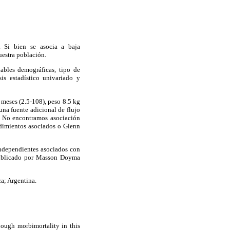
 Si bien se asocia a baja
uestra población.
ables demográficas, tipo de
is estadístico univariado y
meses (2.5-108), peso 8.5 kg
una fuente adicional de flujo
. No encontramos asociación
dimientos asociados o Glenn
 independientes asociados con
 Publicado por Masson Doyma
a; Argentina.
though morbimortality in this