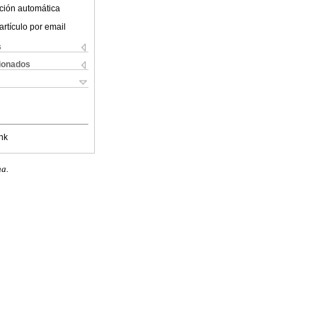
ción automática
artículo por email
s
cionados
nk
na.