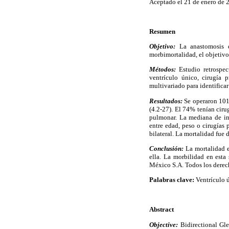
Aceptado el 21 de enero de 
Resumen
Objetivo:
La anastomosis d
morbimortalidad, el objetivo 
Métodos:
Estudio retrospec
ventrículo único, cirugía 
multivariado para identificar
Resultados:
Se operaron 101 
(4.2-27). El 74% tenían ciru
pulmonar. La mediana de in
entre edad, peso o cirugía
bilateral. La mortalidad fue 
Conclusión:
La mortalidad es
ella. La morbilidad en est
México S.A. Todos los derec
Palabras clave:
Ventrículo ú
Abstract
Objective:
Bidirectional Glen