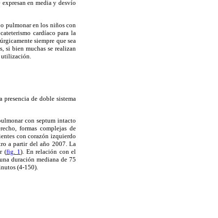
se expresan en media y desvío
ujo pulmonar en los niños con
cateterismo cardíaco para la
rúrgicamente siempre que sea
s, si bien muchas se realizan
utilización.
a presencia de doble sistema
a pulmonar con septum intacto
derecho, formas complejas de
cientes con corazón izquierdo
ro a partir del año 2007. La
r (
fig. 1
). En relación con el
 una duración mediana de 75
inutos (4-150).