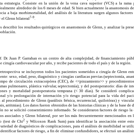
ta estrategia. Consiste en la unión de la vena cava superior (VCS) a la rama
 idealmente alrededor de los 6 meses de edad. Si bien actualmente la anastomosis d
cia a baja morbimortalidad, del análisis de la literatura surgen algunos factores
7-9
y el Glenn bilateral
.
es describir los resultados quirúrgicos en anastomosis de Glenn, y analizar la prese
población.
of. Dr. Juan P. Garrahan es un centro de alta complejidad, de financiamiento públ
 cirugía cardiovascular por año, y recibe pacientes de todo el país y de la región.
retrospectiva se incluyeron todos los pacientes sometidos a cirugía de Glenn en
iente: sexo, edad, peso, diagnóstico y cirugías cardíacas previas (septectomía, anas
iempo de circulación extracorpórea (CEC), de <<pinzamiento>> y procedimientos
mas pulmonares, plástica valvular, septectomía); y del postoperatorio: días de int
nes y mortalidad postoperatoria temprana (< 30 días). Se consideró complic
onal y/o prolongación de internación y/o riesgo potencial para la vida del pac
 al procedimiento de Glenn (parálisis frénica, recurrencial, quilotórax) y vincula
is, arritmias). Los datos fueron obtenidos de las historias clínicas y de la base de da
ón no se solicitó consentimiento informado. Se consideraron factores de riesgo la
tos asociados y Glenn bilateral, por ser los más frecuentemente mencionados en la
2
do (test de Chi
y Wilcoxon Rank Sum) para identificar la asociación entre estos
ariedad de diagnósticos de complicaciones, para el análisis de morbilidad se uti
 identificar factores de riesgo, a fin de eliminar confundidores, se efectuó un análisi