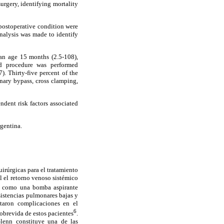
urgery, identifying mortality
postoperative condition were
nalysis was made to identify
an age 15 months (2.5-108),
ed procedure was performed
. Thirty-five percent of the
nary bypass, cross clamping,
ndent risk factors associated
rgentina.
irúrgicas para el tratamiento
l el retorno venoso sistémico
na como una bomba aspirante
sistencias pulmonares bajas y
ntaron complicaciones en el
6
sobrevida de estos pacientes
.
Glenn constituye una de las