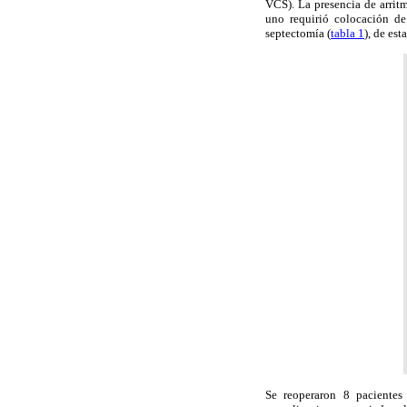
VCS). La presencia de arrit
uno requirió colocación de
septectomía (
tabla 1
), de es
Se reoperaron 8 pacientes