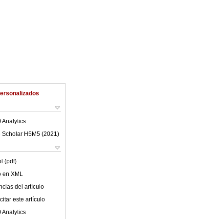
Personalizados
 Analytics
 Scholar H5M5 (
2021
)
l (pdf)
lo en XML
cias del artículo
itar este artículo
 Analytics