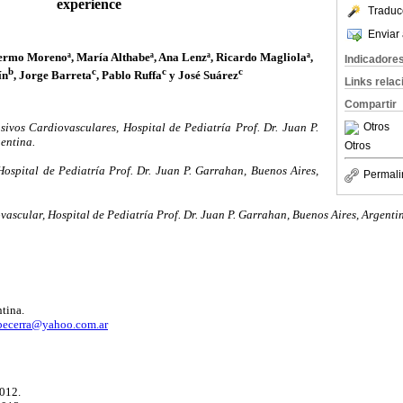
experience
Traduc
Enviar 
ermo Morenoª, María Althabeª, Ana Lenzª, Ricardo Magliolaª,
Indicadore
b
c
c
c
ín
, Jorge Barreta
, Pablo Ruffa
y José Suárez
Links rela
Compartir
ivos Cardiovasculares, Hospital de Pediatría Prof. Dr. Juan P.
Otros
entina.
Otros
Hospital de Pediatría Prof. Dr. Juan P. Garrahan, Buenos Aires,
Permali
vascular, Hospital de Pediatría Prof. Dr. Juan P. Garrahan, Buenos Aires, Argenti
tina.
becerra@yahoo.com.ar
2012.