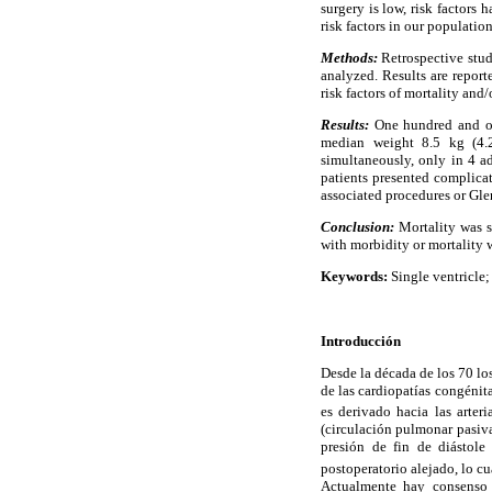
surgery is low, risk factors
risk factors in our population
Methods:
Retrospective stud
analyzed. Results are repor
risk factors of mortality and/
Results:
One hundred and one
median weight 8.5 kg (4.2
simultaneously, only in 4 a
patients presented complica
associated procedures or Gle
Conclusion:
Mortality was si
with morbidity or mortality w
Keywords:
Single ventricle;
Introducción
Desde la década de los 70 lo
de las cardiopatías congénit
es derivado hacia las arter
(circulación pulmonar pasiva
presión de fin de diástole
postoperatorio alejado, lo cu
Actualmente hay consenso e