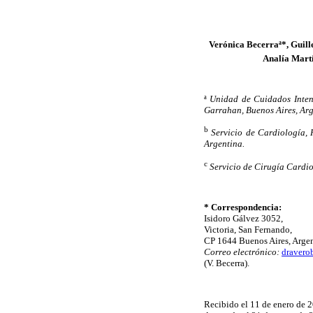
Verónica Becerraª*, Guill
Analía Mart
ª
Unidad de Cuidados Intens
Garrahan, Buenos Aires, Arg
b
Servicio de Cardiología, 
Argentina.
c
Servicio de Cirugía Cardio
* Correspondencia:
Isidoro Gálvez 3052,
Victoria, San Fernando,
CP 1644 Buenos Aires, Argen
Correo electrónico:
dravero
(V. Becerra).
Recibido el 11 de enero de 