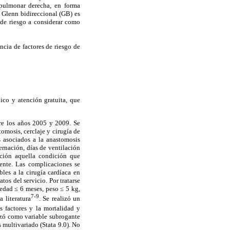
 pulmonar derecha, en forma
e Glenn bidireccional (GB) es
 de riesgo a considerar como
ncia de factores de riesgo de
ico y atención gratuita, que
tre los años 2005 y 2009. Se
tomosis, cerclaje y cirugía de
 asociados a la anastomosis
ernación, días de ventilación
ación aquella condición que
iente. Las complicaciones se
bles a la cirugía cardíaca en
tos del servicio. Por tratarse
 edad ≤ 6 meses, peso ≤ 5 kg,
7-9
 literatura
. Se realizó un
 factores y la mortalidad y
lizó como variable subrogante
s multivariado (Stata 9.0). No