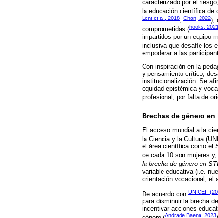
caracterizado por el riesgo
la educación científica de 
Lent et al., 2018
Chan, 2022
;
),
hooks, 202
comprometidas (
impartidos por un equipo mu
inclusiva que desafíe los e
empoderar a las participan
Con inspiración en la ped
y pensamiento crítico, des
institucionalización. Se a
equidad epistémica y vocac
profesional, por falta de o
Brechas de género en l
El acceso mundial a la cie
la Ciencia y la Cultura (
el área científica como el
de cada 10 son mujeres y, s
la brecha de género en ST
variable educativa (i.e. nu
orientación vocacional, el 
UNICEF (20
De acuerdo con
para disminuir la brecha d
incentivar acciones educat
Andrade Baena, 2023
género (