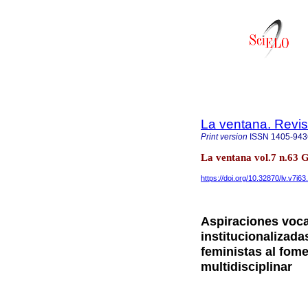
La ventana. Revis
Print version
ISSN
1405-943
La ventana vol.7 n.63 
https://doi.org/10.32870/lv.v7i6
Aspiraciones voca
institucionalizad
feministas al fome
multidisciplinar