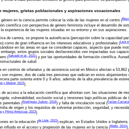
e mujeres, grietas poblacionales y aspiraciones vocacionales
Blaz
e género en la ciencia permite colocar la vida de las mujeres en el centro (
ción científica con perspectiva de género feminista incluye el desarrollo de es
la experiencia de las mujeres situadas en su entorno y en sus aspiraciones.
tiva de carrera, se propone la autoeficacia (percepción sobre la capacidad pa
Lent e
 como de gran influencia en los intereses educativos y profesionales (
sándose en las áreas en que se consideran capaces, aspecto que puede mot
Sin embargo, estos grupos sociales desfavorecidos ven impactadas sus capaci
Salvadó et al., 2021
ero (
) y por las oportunidades de formación científica. Aunad
estructurales de salud.
 en centros de orfanatos y de asistencia social en México afectan a 53,862 
% son mujeres; dos de cada tres personas que radican en estos alojamientos d
ercera parte ostenta entre 0 y 9 años; además de la alta prevalencia de ester
 y Mwingi, 2023
).
s de acceso a la educación científica que afrontan son: las situaciones de rie
ida; vulnerabilidad, exclusión social y tensiones bajo políticas públicas de i
Rodríguez Juárez, 2016
Farías-Carrac
s parentales (
) y falta de vinculación social (
amilia de origen y los requisitos de solventar protección, seguridad, y necesi
a y Pérez Amezcua, 2023
)
de Lisle, 2022
iones en la educación (
) explican, en Estados Unidos e Inglaterra
Watts, 2014
n influido en el acceso y progresión de las mujeres en la ciencia (
)