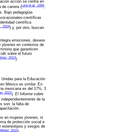
gación acción se centra en
Lent et al., 1994
 de carrera (
,
es. Bajo pedagogías
 vocacionales-científicas
dentidad científica
., 2024
) y, por otro, buscan
 integra emociones, deseos
 y jóvenes en contextos de
eminista que garanticen
dir sobre el futuro
tínez, 2013
).
s Unidas para la Educación
, en México es similar. En
nina mexicana es del 17%, 3
n, 2022
).
El Informe sobre
e independientemente de la
s son: la falta de
apacitación.
es en mujeres jóvenes; ni
ema de protección social e
ir estereotipos y sesgos de
Winter, 2010
).