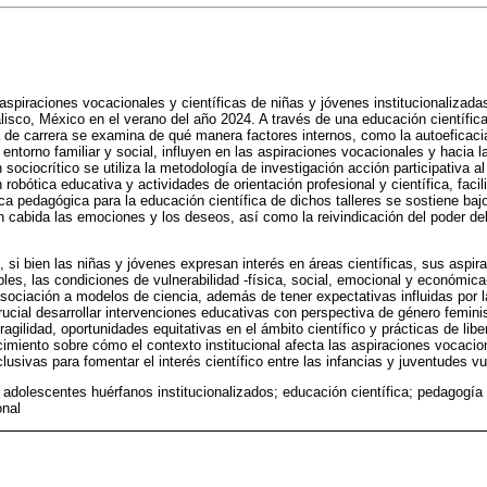
s aspiraciones vocacionales y científicas de niñas y jóvenes institucionalizad
lisco, México en el verano del año 2024. A través de una educación científic
a de carrera se examina de qué manera factores internos, como la autoeficacia 
entorno familiar y social, influyen en las aspiraciones vocacionales y hacia l
sociocrítico se utiliza la metodología de investigación acción participativa al
 robótica educativa y actividades de orientación profesional y científica, faci
tica pedagógica para la educación científica de dichos talleres se sostiene ba
cabida las emociones y los deseos, así como la reivindicación del poder del
 si bien las niñas y jóvenes expresan interés en áreas científicas, sus aspir
bles, las condiciones de vulnerabilidad -física, social, emocional y económica
asociación a modelos de ciencia, además de tener expectativas influidas por l
rucial desarrollar intervenciones educativas con perspectiva de género feminis
ragilidad, oportunidades equitativas en el ámbito científico y prácticas de lib
cimiento sobre cómo el contexto institucional afecta las aspiraciones vocacio
clusivas para fomentar el interés científico entre las infancias y juventudes vu
 adolescentes huérfanos institucionalizados; educación científica; pedagogía 
onal