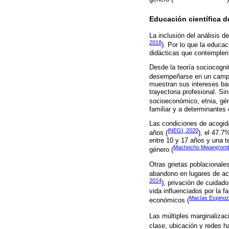
Educación científica d
La inclusión del análisis d
2018
). Por lo que la educa
didácticas que contemplen 
Desde la teoría sociocogni
desempeñarse en un campo)
muestran sus intereses ba
trayectoria profesional. 
socioeconómico, etnia, gén
familiar y a determinantes 
Las condiciones de acogida
INEGI, 2020
años (
), el 47.7
entre 10 y 17 años y una t
Machocho Mwang’ombe
género (
Otras grietas poblacionale
abandono en lugares de acog
2014
), privación de cuidado
vida influenciados por la f
Macías Espinoz
económicos (
Las múltiples marginalizac
clase, ubicación y redes ha