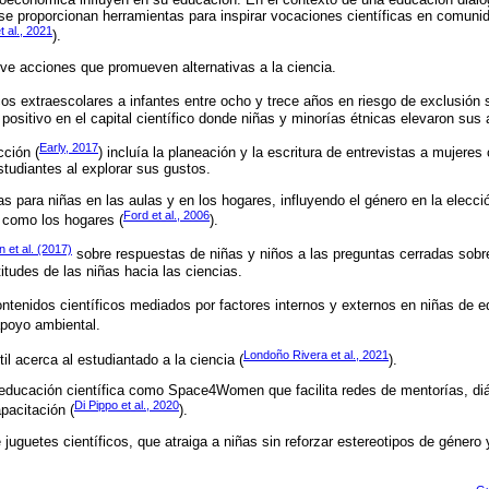
e proporcionan herramientas para inspirar vocaciones científicas en comuni
t al., 2021
).
ve acciones que promueven alternativas a la ciencia.
icos extraescolares a infantes entre ocho y trece años en riesgo de exclusión s
positivo en el capital científico donde niñas y minorías étnicas elevaron sus 
Early, 2017
cción (
) incluía la planeación y la escritura de entrevistas a mujeres 
studiantes al explorar sus gustos.
as para niñas en las aulas y en los hogares, influyendo el género en la elecci
Ford et al., 2006
 como los hogares (
).
n et al. (2017)
sobre respuestas de niñas y niños a las preguntas cerradas sobre
titudes de las niñas hacia las ciencias.
ontenidos científicos mediados por factores internos y externos en niñas de 
 apoyo ambiental.
Londoño Rivera et al., 2021
til acerca al estudiantado a la ciencia (
).
educación científica como Space4Women que facilita redes de mentorías, diá
Di Pippo et al., 2020
pacitación (
).
juguetes científicos, que atraiga a niñas sin reforzar estereotipos de género