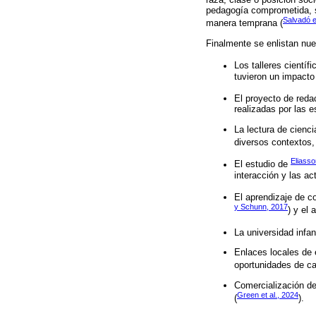
pedagogía comprometida, s
Salvadó e
manera temprana (
Finalmente se enlistan nue
Los talleres científ
tuvieron un impacto 
El proyecto de reda
realizadas por las e
La lectura de cienci
diversos contextos,
Eliasso
El estudio de
interacción y las ac
El aprendizaje de c
y Schunn, 2017
) y el
La universidad infan
Enlaces locales de 
oportunidades de ca
Comercialización de 
Green et al., 2024
(
).