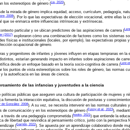
Liu, 2020
zan los estereotipos de género (
).
sde la mirada de género implica equidad, acceso, currículum, pedagogía, natur
ore, 2008
). Por lo que las expectativas de elección vocacional, entre ellas la 
 que se enmarca entre influencias intrínsecas y extrínsecas.
Lent
contexto particular y se ubican predictores de las aspiraciones de carrera (
er (2017)
exploraron cómo una combinación de factores como los sistemas soci
es físicas e institucionales (locales, por ejemplo), las expectativas propias y
lección ocupacional de género.
oras y progenitores de infantes y jóvenes influyen en etapas tempranas en la e
distintos, estarían generando impacto en infantes sobre aspiraciones de carre
Lent et
tífica desde un enfoque basado en la teoría socio-cognitiva de carrera (
r los puntos de vista estereotípicos sobre los roles de género, las normas cul
s y la autoeficacia en las áreas de ciencia.
ercamiento de las infancias y juventudes a la ciencia
e políticas públicas que aseguren una cultura de participación de mujeres y ni
ica fomenta la interacción equitativa, la discusión de posturas y conocimiento
y de González, 2008
). A su vez, se necesita intervenir en las normas culturales y
Fussy et al., 2023
s de comunicación y en los estereotipos de género (
), mediant
hooks, 2021
 a través de una pedagogía comprometida (
) que entiende la educa
ca de libertad que reivindica al pensamiento crítico, junto con la perspectiva f
Garrido, 2022
rendizaje (
). Se apuesta por un aprendizaje colaborativo donde muj
ioeconómica influyen en su educación. En el contexto de una educación dialóg