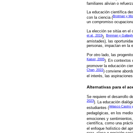
familiares alivian o refuer
La educación científica de
Brotman y Mo
con la ciencia (
un compromiso ocupacional
La elección se sitúa en el 
et al., 2019
Brennan y Gallagh
).
amistades), las oportunidad
personas, impactan en la e
Por otro lado, las progenit
Kaiser, 2005
). En contextos 
promover la educación cien
Chan, 2022
) conviene aborda
el interés, las aspiracione
Alternativas para el ac
Se requiere el desarrollo d
2023
). La educación dialóg
Velasco Castro 
estudiantes (
pedagógicas, en los medio
emociones y sentimientos,
científica, como una prácti
el enfoque holístico del ap
raza, clase o posición soc