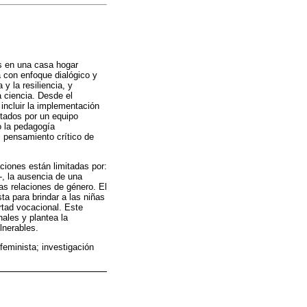
as en una casa hogar
a con enfoque dialógico y
y la resiliencia, y
a ciencia. Desde el
 incluir la implementación
litados por un equipo
jo la pedagogía
 pensamiento crítico de
aciones están limitadas por:
-, la ausencia de una
as relaciones de género. El
ta para brindar a las niñas
ertad vocacional. Este
nales y plantea la
lnerables.
feminista; investigación