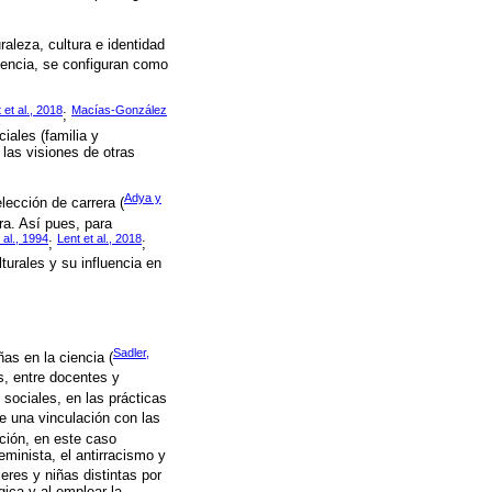
aleza, cultura e identidad
ciencia, se configuran como
 et al., 2018
Macías-González
;
ales (familia y
 las visiones de otras
Adya y
lección de carrera (
ra. Así pues, para
 al., 1994
Lent et al., 2018
;
;
turales y su influencia en
Sadler,
ñas en la ciencia (
s, entre docentes y
 sociales, en las prácticas
e una vinculación con las
ción, en este caso
eminista, el antirracismo y
eres y niñas distintas por
ica y al emplear la