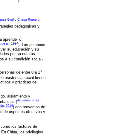
quez Graf y Chapa Romero,
trategias pedagógicas y
ra aprender o
t de al., 1994
). Las personas
ivar su educación y su
dades por su estatus
os a su condición social-
personas de entre 0 a 17
e asistencia social tienen
eotipos y prácticas de
sgo, aislamiento y
de León-Torres,
nfancias (
edo, 2014
) con proyectos de
dad de aspectos afectivos y
, cómo los factores de
. En China, los privilegios