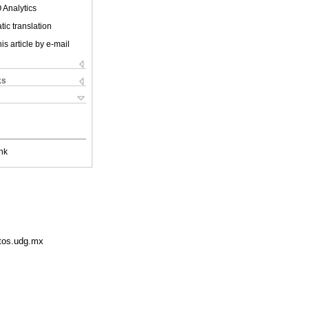
 Analytics
ic translation
is article by e-mail
ks
nk
ltos.udg.mx