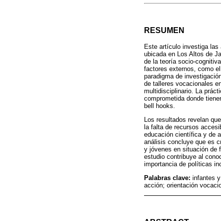
RESUMEN
Este artículo investiga la
ubicada en Los Altos de Ja
de la teoría socio-cognitiv
factores externos, como el 
paradigma de investigación 
de talleres vocacionales en
multidisciplinario. La prác
comprometida donde tienen 
bell hooks.
Los resultados revelan que,
la falta de recursos accesi
educación científica y de 
análisis concluye que es c
y jóvenes en situación de f
estudio contribuye al cono
importancia de políticas in
Palabras clave:
infantes y
acción; orientación vocaci