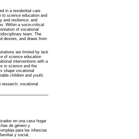
ed in a residential care
h to science education and
y and resilience- and
s. Within a socio-critical
entation of vocational
tidisciplinary team. The
d desires, and draws from
irations are limited by lack
ce of science education
tional interventions with a
es in science and the
xts shape vocational
rable children and youth.
n research; vocational
alizados en una casa hogar
echas de género y
ompleja para las infancias
amiliar y social,