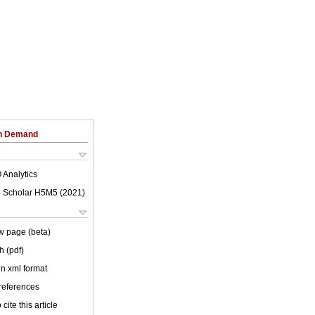
on Demand
 Analytics
 Scholar H5M5 (
2021
)
w page (beta)
h (pdf)
 in xml format
 references
cite this article