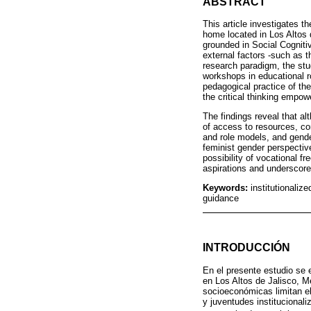
ABSTRACT
This article investigates th
home located in Los Altos 
grounded in Social Cognitiv
external factors -such as t
research paradigm, the stu
workshops in educational ro
pedagogical practice of t
the critical thinking empo
The findings reveal that al
of access to resources, co
and role models, and gende
feminist gender perspective
possibility of vocational f
aspirations and underscores
Keywords:
institutionali
guidance
INTRODUCCIÓN
En el presente estudio se 
en Los Altos de Jalisco, Mé
socioeconómicas limitan el
y juventudes institucionali