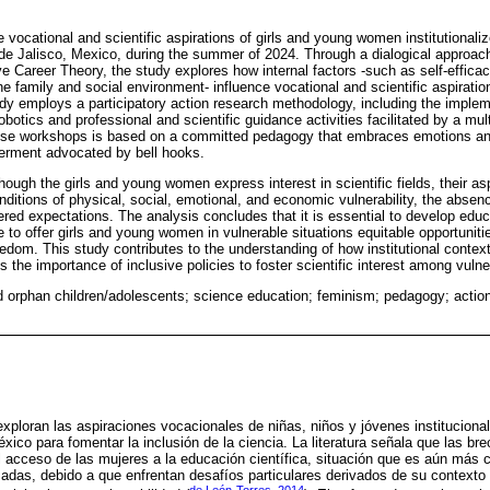
e vocational and scientific aspirations of girls and young women institutionaliz
de Jalisco, Mexico, during the summer of 2024. Through a dialogical approac
e Career Theory, the study explores how internal factors -such as self-efficac
he family and social environment- influence vocational and scientific aspiration
dy employs a participatory action research methodology, including the implem
botics and professional and scientific guidance activities facilitated by a mul
hese workshops is based on a committed pedagogy that embraces emotions an
werment advocated by bell hooks.
though the girls and young women express interest in scientific fields, their asp
nditions of physical, social, emotional, and economic vulnerability, the absen
red expectations. The analysis concludes that it is essential to develop educa
 to offer girls and young women in vulnerable situations equitable opportuniti
reedom. This study contributes to the understanding of how institutional conte
 the importance of inclusive policies to foster scientific interest among vulne
zed orphan children/adolescents; science education; feminism; pedagogy; actio
exploran las aspiraciones vocacionales de niñas, niños y jóvenes institucion
xico para fomentar la inclusión de la ciencia. La literatura señala que las br
 acceso de las mujeres a la educación científica, situación que es aún más c
zadas, debido a que enfrentan desafíos particulares derivados de su contexto f
de León-Torres, 2014