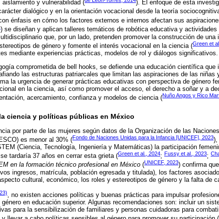
, aislamiento y vulnerabilidad (
). El enfoque de esta investi
carácter dialógico y en la orientación vocacional desde la teoría sociocognitiva
 con énfasis en cómo los factores externos e internos afectan sus aspiracion
1
) se diseñan y aplican talleres temáticos de robótica educativa y actividades
ltidisciplinario que, por un lado, pretenden promover la construcción de una i
Green et al
stereotipos de género y fomente el interés vocacional en la ciencia (
tes mediante experiencias prácticas, modelos de rol y diálogos significativos.
agogía comprometida de bell hooks, se defiende una educación científica que
afiando las estructuras patriarcales que limitan las aspiraciones de las niñas
firma la urgencia de generar prácticas educativas con perspectiva de género f
ional en la ciencia, así como promover el acceso, el derecho a soñar y a deci
Nuño Angos y Rico Mar
rientación, acercamiento, confianza y modelos de ciencia (
a ciencia y políticas públicas en México
ncia por parte de las mujeres según datos de la Organización de las Nacione
Fondo de Naciones Unidas para la Infancia [UNICEF], 2023
UNESCO) es menor al 30% (
)
 STEM (Ciencia, Tecnología, Ingeniería y Matemáticas) la participación feme
Green et al., 2024
Fussy et al., 2023
Cha
e tardaría 37 años en cerrar esta grieta (
;
;
UNICEF, 2023
EM en la formación técnico profesional en México
(
) confirma qu
evos ingresos, matrícula, población egresada y titulada), los factores asociado
aspecto cultural, económico, los roles y estereotipos de género y la falta de c
23)
, no existen acciones políticas y buenas prácticas para impulsar profesion
e género en educación superior. Algunas recomendaciones son: incluir un sist
ivas para la sensibilización de familiares y personas cuidadoras para combat
) y llevar a cabo políticas sensibles al género para promover su participación (