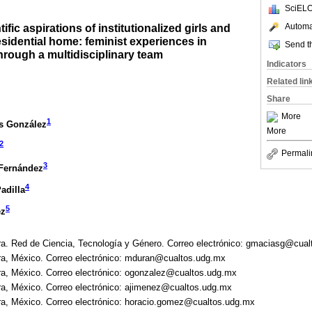
SciELO
Automat
ific aspirations of institutionalized girls and
sidential home: feminist experiences in
Send th
rough a multidisciplinary team
Indicators
Related lin
Share
More
1
s González
More
2
Permali
3
 Fernández
4
adilla
5
ez
ra. Red de Ciencia, Tecnología y Género. Correo electrónico: gmaciasg@cua
ra, México. Correo electrónico: mduran@cualtos.udg.mx
ra, México. Correo electrónico: ogonzalez@cualtos.udg.mx
ra, México. Correo electrónico: ajimenez@cualtos.udg.mx
ra, México. Correo electrónico: horacio.gomez@cualtos.udg.mx