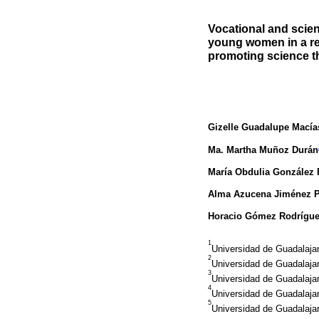
Vocational and scient
young women in a re
promoting science th
Gizelle Guadalupe Macía
Ma. Martha Muñoz Durán
María Obdulia González
Alma Azucena Jiménez P
Horacio Gómez Rodrígu
1
Universidad de Guadalaja
2
Universidad de Guadalaja
3
Universidad de Guadalaja
4
Universidad de Guadalaja
5
Universidad de Guadalaja