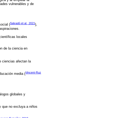
dades vulnerables y de
Salvadó et al., 2021
ocial (
),
aspiraciones.
científicas locales
ón de la ciencia en
 ciencias afectan la
Vincent-Ruz
educación media (
logos globales y
 y que no excluya a niños