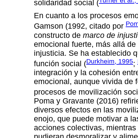
Turner et al.
solidaridad social (
En cuanto a los procesos emoc
Pom
Gamson (1992, citado por
constructo de
marco de injusti
emocional fuerte, más allá de
injusticia. Se ha establecido
Durkheim, 1995
función social (
;
integración y la cohesión entr
emocional, aunque vivida de f
procesos de movilización soci
Poma y Gravante (2016) refir
diversos efectos en las movili
enojo, que puede motivar a la
acciones colectivas, mientras
pudieran desmoralizar y alime