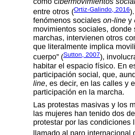
como c
ibermovimientos socia
Ortiz-Galindo, 2016
entre otros (
)
fenómenos sociales
on-line
y
movimientos sociales, donde s
marchas, intervienen otros c
que literalmente implica moviliz
Sutton, 2007
cuerpo” (
), involuc
habitar el espacio físico. En e
participación social, que, aun
line
, es decir, en las calles y
participación en la marcha.
Las protestas masivas y los 
las mujeres han tenido dos de
protestar por las condiciones
llamado al paro internacional