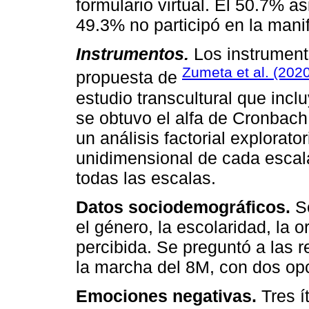
formulario virtual. El 50.7% a
49.3% no participó en la mani
Instrumentos.
Los instrumento
Zumeta et al. (202
propuesta de
estudio transcultural que inc
se obtuvo el alfa de Cronbach 
un análisis factorial explorato
unidimensional de cada escal
todas las escalas.
Datos sociodemográficos.
Se
el género, la escolaridad, la o
percibida. Se preguntó a las 
la marcha del 8M, con dos opc
Emociones negativas.
Tres í