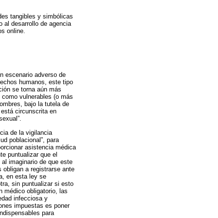
des tangibles y simbólicas
o al desarrollo de agencia
s online.
un escenario adverso de
erechos humanos, este tipo
ación se torna aún más
s como vulnerables (o más
ombres, bajo la tutela de
está circunscrita en
sexual”.
ia de la vigilancia
lud poblacional”, para
porcionar asistencia médica
te puntualizar que el
 al imaginario de que este
 obligan a registrarse ante
, en esta ley se
a, sin puntualizar si esto
n médico obligatorio, las
edad infecciosa y
ciones impuestas es poner
 indispensables para