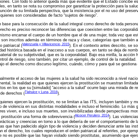
ciones. Con todo lo anterior queda más que evidente que el Estado concibe 
les, en tanto se nota su compromiso por garantizar la protección para la sal
función de su limitada perspectiva, que la insistencia por el no uso del preserv
 quienes son consideradas de facto “sujetos de riesgo”.
 base para la consecución de la salud integral como derecho de toda persona
erecho es preciso reconocer las diferencias que coexisten entre las corporalid
 mismo encarnar el cuerpo de un hombre que el de una mujer, toda vez que e
son inscritos además en términos de raza y clase, categorías que también ap
Valenzuela y Villavicencio, 2015
 patriarcal (
). En el contexto antes descrito, se s
ad histórica basada en el inacceso a sus cuerpos, en tanto se deja de nombr
erial de su subjetividad, que es la corporalidad. Bajo esa mirilla, la acción h
ntrol de riesgo, sino también, por citar un ejemplo, de control de la natalidad
 bajo el derecho como discurso legítimo, cuándo, cómo y para qué se gestiona
ualmente el acceso de las mujeres a la salud ha sido reconocido a nivel nacio
tal, la realidad es que quienes ejercen la prostitución se muestran limitad
tos en los que su [simulado] “acceso a la salud” ocurre bajo una mirada de re
Tlahuice y Luna, 2016
de derechos (
).
quienes ejercen la prostitución, no se limitan a las ITS, incluyen también y 
go de violencia en sus distintas modalidades e incluso el feminicidio. Lo más 
es viven, e incluso sus muertes, son invisibilizadas desde perspectivas mora
Alcocer Perulero, 2014
 prostitución una forma de sobrevivencia (
). Las violenci
prácticas y creencias en torno a lo que debería de ser el comportamiento de l
 que han padecido algún tipo de violencia y deciden denunciar ante las inst
n el derecho, los cuales reproducen el orden patriarcal al referirles, por ejem
e no es posible que las hayan violado siendo prostitutas, asumiendo que ejerc