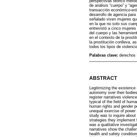
perspectivas teórico metod
de análisis “cuerpo” y “ag
transacción económico-erót
desarrollo de agencia para 
señalado viven mujeres que
en la que no solo sus cuer
entrevistó a cinco mujeres 
del cuerpo y las herramie
en el contexto de la prost
la prostitución conlleva, a
todos los tipos de violenci
Palabras clave:
derechos 
ABSTRACT
Legitimizing the existence 
autonomy over their bodies,
register narratives violenc
typical of the field of hu
human rights and gender pe
unequal exercise of power 
study was to inquire about 
strategies they implement f
was a qualitative investiga
narratives show the challe
health and safety condition