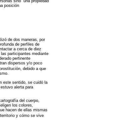
ersonas sino
“
una propiedad
na posición
ealizó de dos maneras, por
profunda de perfiles de
ntactar a cerca de diez
e las participantes mediante
derado pertinente
tran dispersos y/o poco
prostitución, debido a que
ismo.
n este sentido, se cuidó la
 estuvo alerta para
artografía del cuerpo,
eligen los colores,
 que hacen de ellas mismas
territorio y cómo se vive