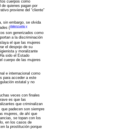
estos cuerpos como
ud de quienes pagan por
ativo proviene del “cliente”
, sin embargo, se olvida
Valenzuela y
ades (
stos son generizados como
ortan a la discriminación
oslaya el que las mujeres
ar el despojo de su
igienista y moralizante
. Ha sido el Estado
 el cuerpo de las mujeres
nal e internacional como
as para acceder a este
gulación estatal y no
muchas veces con finales
grave es que las
lizantes que criminalizan
as que padecen son siempre
as mujeres, de ahí que
ancias, se topan con los
plo, en los casos de
en la prostitución porque