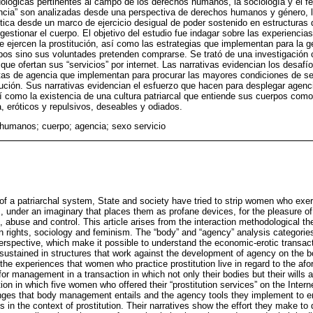
ológicas pertinentes al campo de los derechos humanos, la sociología y el f
encia” son analizadas desde una perspectiva de derechos humanos y género, lo
ica desde un marco de ejercicio desigual de poder sostenido en estructuras 
gestionar el cuerpo. El objetivo del estudio fue indagar sobre las experiencia
 ejercen la prostitución, así como las estrategias que implementan para la g
pos sino sus voluntades pretenden comprarse. Se trató de una investigación c
que ofertan sus “servicios” por internet. Las narrativas evidencian los desafí
ntas de agencia que implementan para procurar las mayores condiciones de se
itución. Sus narrativas evidencian el esfuerzo que hacen para desplegar agenci
sí como la existencia de una cultura patriarcal que entiende sus cuerpos como t
a, eróticos y repulsivos, deseables y odiados.
humanos; cuerpo; agencia; sexo servicio
of a patriarchal system, State and society have tried to strip women who exerc
 under an imaginary that places them as profane devices, for the pleasure of o
e, abuse and control. This article arises from the interaction methodological th
man rights, sociology and feminism. The “body” and “agency” analysis categori
rspective, which make it possible to understand the economic-erotic transac
sustained in structures that work against the development of agency on the b
the experiences that women who practice prostitution live in regard to the af
or management in a transaction in which not only their bodies but their wills a
tion in which five women who offered their “prostitution services” on the Inter
nges that body management entails and the agency tools they implement to en
s in the context of prostitution. Their narratives show the effort they make t