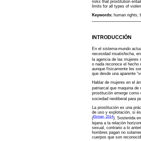
risks that prostitution enta
limits for all types of viole
Keywords:
human rights; 
INTRODUCCIÓN
En el sistema-mundo actua
necesidad insatisfecha, en
la agencia de las mujeres 
o nada reconoce el hecho d
aunque físicamente les son
que desde una aparente “vol
Hablar de mujeres en el ám
patriarcal que maquina de
prostitución emerge como 
sociedad neoliberal para p
La prostitución es una prá
de uso y explotación, si é
Ekman, 2014
(
). Sostenida en
lejana a la relación horizo
sexual, contrario a lo anter
hombres pagan no solamente
cuerpos que son reconocido