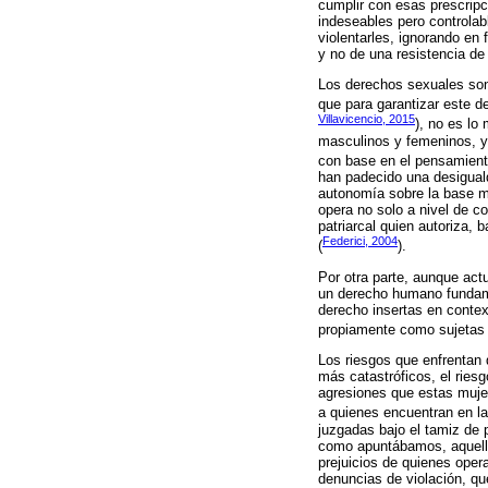
cumplir con esas prescrip
indeseables pero controlab
violentarles, ignorando en 
y no de una resistencia de
Los derechos sexuales son
que para garantizar este d
Villavicencio, 2015
), no es lo
masculinos y femeninos, y 
con base en el pensamiento
han padecido una desiguald
autonomía sobre la base mat
opera no solo a nivel de co
patriarcal quien autoriza,
Federici, 2004
(
).
Por otra parte, aunque act
un derecho humano fundamen
derecho insertas en contex
propiamente como sujetas 
Los riesgos que enfrentan 
más catastróficos, el ries
agresiones que estas mujer
a quienes encuentran en la
juzgadas bajo el tamiz de 
como apuntábamos, aquellas
prejuicios de quienes opera
denuncias de violación, qu