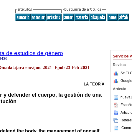
ta de estudios de género
Servicios 
9436
Revista
 Guadalajara ene./jun. 2021 Epub 23-Feb-2021
SciELO
Google
LA TEORÍA
Articulo
r y defender el cuerpo, la gestión de una
nueva p
itución
Españo
Artícu
Referen
Como c
d defend the body, the management of oneself