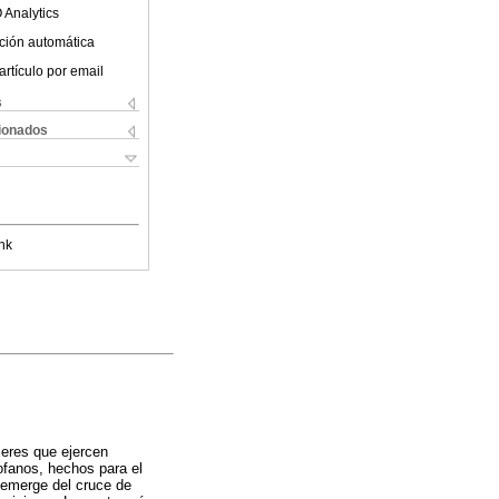
 Analytics
ción automática
artículo por email
s
cionados
nk
jeres que ejercen
ofanos, hechos para el
o emerge del cruce de