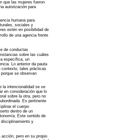
an que las mujeres fueron
na autorización para
agencia humana para
turales, sociales y
res estén en posibilidad de
rollo de una agencia frente
rie de conductas
unstancias sobre las cuáles
a específica, un
ncia. Lo anterior da pauta
contexto, tales prácticas
n porque se observan
e la intencionalidad se ve
ar en consideración que lo
ral sobre la otra, pero no
subordinada. Es pertinente
iplinar el cuerpo
serto dentro de un
autonomía. Este sentido de
 disciplinamiento y
 acción, pero en su propio