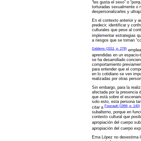
“les gusta el sexo” o “por
torturadas sexualmente o m
despersonalizarles y ultraja
En el contexto anterior y 
predecir, identificar y con
culturales que pese al cont
implementar estrategias qu
a riesgos que se tornan “co
Giddens (2011, p. 278)
emplea 
aprendidas en un espacio-t
se ha desarrollado concien
comportamiento previamente
para entender que el compo
en lo cotidiano se ven imp
realizadas por otras perso
Sin embargo, para la realiz
afectada por la presencia 
que está sobre el escenario
solo esto, esta persona ta
Foucault (1999, p. 140)
citar a
subalterno, porque en fun
contexto cultural que posi
apropiación del cuerpo sub
apropiación del cuerpo exp
Ema López no desestima lo 