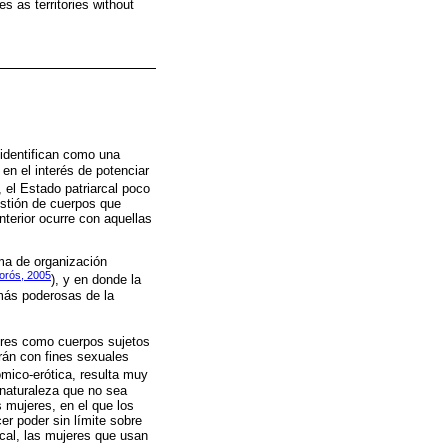
es as territories without
 identifican como una
en el interés de potenciar
, el Estado patriarcal poco
estión de cuerpos que
terior ocurre con aquellas
ema de organización
rós, 2005
), y en donde la
más poderosas de la
jeres como cuerpos sujetos
rán con fines sexuales
ómico-erótica, resulta muy
r naturaleza que no sea
as mujeres, en el que los
er poder sin límite sobre
cal, las mujeres que usan