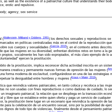
ils, as well as the existence of a patriarchal culture that understands their bodi
nce, erotic and repulsive.
body; agency; sex service
Wallerstein, Miliband y Giddens, 1991
l (
) los derechos sexuales y reproductivos se
marcados en políticas centralizadas más en el control de la reproducción que 
García, 2015
sobre sus cuerpos y sexualidades (
); en el contexto antes descrito
e que las mujeres en su diversidad, enfrentan distintos retos en torno a la g
 propios, socialmente les han sido expropiados, el más claro ejemplo de lo an
untariedad” ejercen la prostitución.
bito de la prostitución, implica reconocer dicha actividad inscrita en un sist
Amo
 manera creativa y permanente nuevas formas de opresión de las mujeres (
una forma moderna de esclavitud, configurándose en una de las estrategias 
Kraus y Maier, 2016
erpetuar la desigualdad entre hombres y mujeres (
).
ctica que reivindica valores patriarcales, en tanto coloca y recoloca a las mu
stas no son usadas con fines reproductivos o como dadoras de cuidado, lo se
 un imaginario patriarcal, la relación que se despliega en la transacción econ
ntal y libre que se establece entre quien oferta y paga un servicio de cualquie
ior, la prostitución tiene lugar en un escenario que reivindica la opresión de l
 para la celebración de un encuentro sexual, sino por la posibilidad de ejerc
s dignos de todo tipo de violencias, finalmente desde el pensamiento patriar