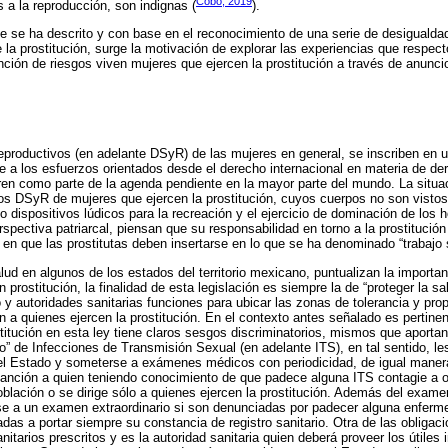
Cobo, 2019
s a la reproducción, son indignas (
).
 se ha descrito y con base en el reconocimiento de una serie de desigualda
de la prostitución, surge la motivación de explorar las experiencias que respect
nción de riesgos viven mujeres que ejercen la prostitución a través de anuncio
eproductivos (en adelante DSyR) de las mujeres en general, se inscriben en 
se a los esfuerzos orientados desde el derecho internacional en materia de d
uren como parte de la agenda pendiente en la mayor parte del mundo. La situ
los DSyR de mujeres que ejercen la prostitución, cuyos cuerpos no son visto
 dispositivos lúdicos para la recreación y el ejercicio de dominación de los h
pectiva patriarcal, piensan que su responsabilidad en torno a la prostitución 
 en que las prostitutas deben insertarse en lo que se ha denominado “trabajo 
ud en algunos de los estados del territorio mexicano, puntualizan la importanc
n prostitución, la finalidad de esta legislación es siempre la de “proteger la sa
o y autoridades sanitarias funciones para ubicar las zonas de tolerancia y pro
ón a quienes ejercen la prostitución. En el contexto antes señalado es pertinen
stitución en esta ley tiene claros sesgos discriminatorios, mismos que aportan
o” de Infecciones de Transmisión Sexual (en adelante ITS), en tal sentido, les
 el Estado y someterse a exámenes médicos con periodicidad, de igual manera
anción a quien teniendo conocimiento de que padece alguna ITS contagie a otr
oblación o se dirige sólo a quienes ejercen la prostitución. Además del exame
se a un examen extraordinario si son denunciadas por padecer alguna enferm
gadas a portar siempre su constancia de registro sanitario. Otra de las obliga
nitarios prescritos y es la autoridad sanitaria quien deberá proveer los útiles