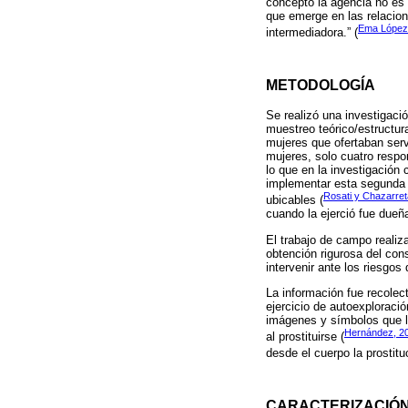
concepto la agencia no es 
que emerge en las relacion
Ema López
intermediadora.” (
METODOLOGÍA
Se realizó una investigació
muestreo teórico/estructura
mujeres que ofertaban serv
mujeres, solo cuatro respon
lo que en la investigación
implementar esta segunda 
Rosati y Chazarret
ubicables (
cuando la ejerció fue dueña
El trabajo de campo realiza
obtención rigurosa del cons
intervenir ante los riesgos
La información fue recolec
ejercicio de autoexploració
imágenes y símbolos que le
Hernández, 2
al prostituirse (
desde el cuerpo la prostitu
CARACTERIZACIÓN