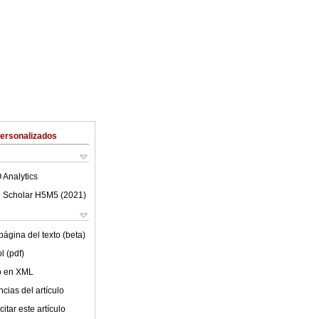
Personalizados
 Analytics
 Scholar H5M5 (
2021
)
ágina del texto (beta)
l (pdf)
lo en XML
cias del artículo
itar este artículo