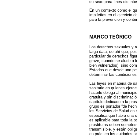
su sexo para fines distinto
En un contexto como el que
implícitas en el ejercicio 
para la prevención y conte
MARCO TEÓRICO
Los derechos sexuales y r
larga data, de ahí que, pe
particular de derechos fig
grave, cuando se alude a 
bien vulnerados), sino como
Estados que desde una pers
determinar las condiciones
Las leyes en materia de sal
sanitaria en quienes ejerce
hacerlo delega al municipi
gratuita y sin discriminaci
capítulo dedicado a la pro
grupo es portador “de hech
los Servicios de Salud en
especifica que habrá una s
es aplicable para toda la p
prostitutas deben someter
transmisible, y están obli
en práctica los cuidados sa