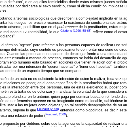
que lo disfrutan”, o en aquellos feminicidios donde estos mismos jueces señal
utiladas por dedicarse al sexo servicio, como si dicha condición implicase u
rles.
acotando a teorías sociológicas que describen la complejidad implícita en la 
frontar los riesgos; es preciso reconocer la existencia de condicionantes estruc
exto adverso, posibilitan que en el
performance
de la prostitución, estas muje
Giddens (1996, 58-65)
e reduzcan su vulnerabilidad, lo que
refiere como el desar
tidianos”.
el término “agente” para referirse a las personas capaces de realizar una se
iempo delimitado, cuyo sentido es precisamente confrontar una serie de circ
cia. Cuando las personas son capaces de desplegar frente a una circunstanci
 estructurado a manera de proceso, entonces se habla del desarrollo de age
rtamiento humano está basado en acciones que tienen relación con el propio 
ulsadas por una intención de “querer hacerlas” o “tener que hacerlas”, tambié
nas dentro de un espacio-tiempo que se comparte.
ación de un acto no es suficiente la intención de quien lo realiza, toda vez qu
de relaciones de poder, en el caso específico de la prostitución habrá que tom
 es la interacción entre dos personas, una de estas ejerciendo su poder corpo
mbién está tratando de colonizar y mandatar la voluntad de la que considera 
para profundizar en lo anterior, quien paga por dominar busca en el fondo disc
ción de ser femenino aparece en su imaginario como moldeable, sabiéndose in
bilita usar a las mujeres como objetos y en tal sentido desapropiarlas de su 
Foucault (2009)
alterno, supone lo que
entendía como biopolítica, es decir, este
Foucault, 2009
resa una relación de poder (
).
propuesto por Giddens sobre que la agencia es la capacidad de realizar una