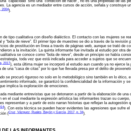
una “capacidad” sino una “condición de hacer”, no es una propiedad de las p
es. La agencia es un mediador entre cursos de acción, señala y construye u
, 2004
).
n de tipo cualitativa con diseño dialéctico. El contacto con las mujeres se r
l y “bola de nieve”. El primer tipo de muestreo se dio a través de la revisión 
icios de prostitución en línea a través de páginas web, aunque se trató de co
dieron a la invitación. La quinta informante fue invitada al estudio por otra d
 cualitativa se conoce como “bola de nieve”, desde un principio se había consi
estrategia, toda vez que está indicada para acceder a sujetos que se encuen
a, 2017
), esta última mujer se incorporó al estudio aun cuando ya no ejerce la 
 de una “casa de citas” por lo que fue llevada presa por el delito de proxenet
do se procuró riguroso no solo en lo metodológico sino también en lo ético, e
entimiento informado, se garantizó la confidencialidad de la información y se
 que implica la exploración de emociones.
tada mediante entrevistas que se detonaron a partir de la elaboración de una c
n en el cual mediante la expresión artística las informantes trazan su cuerpo, 
s representan y a partir de esto narran historias que reflejan la autogestión
014
). Con esta técnica se pueden hacer evidentes las agresiones que sufre el 
Cruz, Vázquez, Ruales, Bayón y García, 2017, p. 34
ción (
).
 DE LAS INFORMANTES