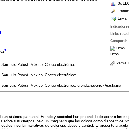
SciELO
Traduc
Enviar 
Indicadore
1
Links rela
Compartir
Otros
3
hez
Otros
Permali
San Luis Potosí, México. Correo electrónico:
San Luis Potosí, México. Correo electrónico:
m
San Luis Potosí, México. Correo electrónico: urenda.navarro@uaslp.mx
de un sistema patriarcal, Estado y sociedad han pretendido despojar a las mu
ía sobre sus cuerpos, bajo un imaginario que las coloca como dispositivos pr
s cuales inscribir narrativas de violencia, abuso y control. El presente artícul