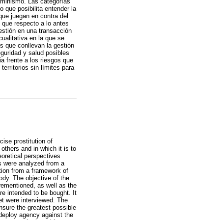
eminismo. Las categorías
 que posibilita entender la
que juegan en contra del
s que respecto a lo antes
estión en una transacción
ualitativa en la que se
os que conllevan la gestión
guridad y salud posibles
a frente a los riesgos que
erritorios sin límites para
ise prostitution of
thers and in which it is to
eoretical perspectives
es were analyzed from a
tion from a framework of
ody. The objective of the
orementioned, as well as the
re intended to be bought. It
net were interviewed. The
sure the greatest possible
o deploy agency against the