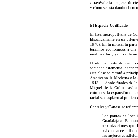
a través de las mujeres de ci
y cómo se está dando el encue
El Espacio Cotificado
El área metropolitana de Gu
históricamente en un orient
1978). En la mítica, la part
términos económicos a una c
modificados y ya no aplican 
Desde un punto de vista so
sociedad estamental encabez
esta clase se retrató a prin
Americana, la Moderna o la 
1943—; desde finales de lo
Miguel de la Colina, así c
entonces, la expansión de ur
racial se desplazó al ponient
Cabrales y Canosa se refieren
Las pautas de local
Guadalajara. El muni
urbanizaciones que 
máxima accesibilidad a
las mejores condicio