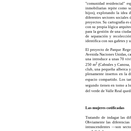
"comunidad residencial" esp
inmobiliarias repite como s
hijos), explotando la idea 
diferentes sectores sociales
proyectos. Su cartografía e
con su propia lógica arquite
para la gestión de una ciuda
de separación y recolección
identifica con sus gafetes y 
El proyecto de Parque Regen
Avenida Naciones Unidas, c
una introduce a unas 70 viv
2
250 m
(Cabrales y Canosa, 
club, una pequeña alberca y
plenamente insertos en la d
espacio compartido. Los ta
segundo tienen en torno a 
del verde de Valle Real qued
Las mujeres cotificadas
Tratando de indagar las dif
Obviamente las diferencias
intrascendentes —son secto