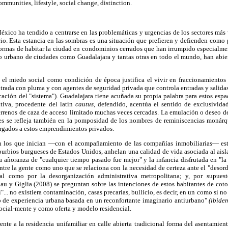
munities, lifestyle, social change, distinction.
éxico ha tendido a centrarse en las problemáticas y urgencias de los sectores más 
rio. Esta estancia en las sombras es una situación que prefieren y defienden como 
 formas de habitar la ciudad en condominios cerrados que han irrumpido especialme
o urbano de ciudades como Guadalajara y tantas otras en todo el mundo, han abier
y el miedo social como condición de época justifica el vivir en fraccionamiento
ntrada con pluma y con agentes de seguridad privada que controla entradas y salida
icación del "sistema"). Guadalajara tiene acuñada su propia palabra para estos espac
tiva, procedente del latín
cautus,
defendido, acentúa el sentido de exclusividad
terrenos de caza de acceso limitado muchas veces cercadas. La emulación o deseo de
s se refleja también en la pomposidad de los nombres de reminiscencias monárqui
torgados a estos emprendimientos privados.
on los que inician —con el acompañamiento de las compañías inmobiliarias— est
uburbios burgueses de Estados Unidos, anhelan una calidad de vida asociada al aisl
la añoranza de "cualquier tiempo pasado fue mejor" y la infancia disfrutada en "la 
e la gente como uno que se relaciona con la necesidad de certeza ante el "desord
al como por la desorganización administrativa metropolitana; y, por supuest
u y Giglia (2008) se preguntan sobre las intenciones de estos habitantes de coto
"... no existiera contaminación, casas precarias, bullicio, es decir, en un como si no 
po de experiencia urbana basada en un reconfortante imaginario antiurbano"
(ibide
ocial-mente y como oferta y modelo residencial.
rente a la residencia unifamiliar en calle abierta tradicional forma del asentamien