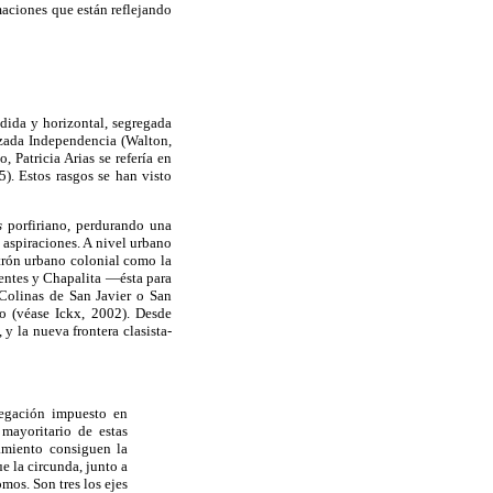
rmaciones que están reflejando
dida y horizontal, segregada
lzada Independencia (Walton,
 Patricia Arias se refería en
). Estos rasgos se han visto
s
porfiriano, perdurando una
aspiraciones. A nivel urbano
atrón urbano colonial como la
entes y Chapalita —ésta para
Colinas de San Javier o San
o (véase Ickx, 2002). Desde
y la nueva frontera clasista-
regación impuesto en
 mayoritario de estas
amiento consiguen la
ue la circunda, junto a
os. Son tres los ejes