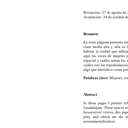
Recepción: 27 de agosto de
Aceptación: 24 de octubre d
Resumen
En estas páginas presento un
clase media alta y alta en
habitar la ciudad que refleja
aquí las voces de mujeres j
espacial y cuáles serían los
cuáles son las transformaci
algo que identifico como pr
Palabras clave:
Mujeres, cot
Abstract
In these pages I present e
Guadalajara. These spaces re
housewives' voices, this pap
play, and which are the tr
neostamentalization.