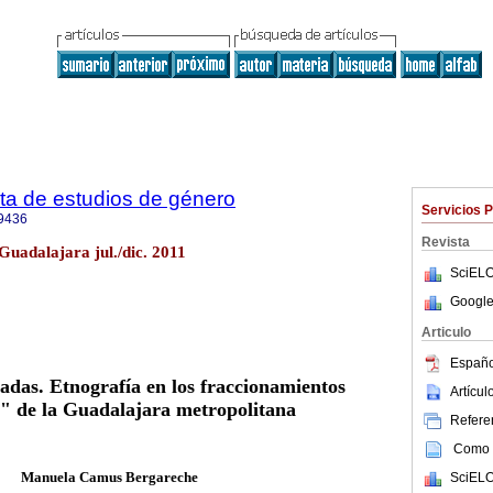
ta de estudios de género
Servicios 
9436
Revista
Guadalajara jul./dic. 2011
SciELO
Google
Articulo
Españo
cadas. Etnografía en los fraccionamientos
Artícu
s" de la Guadalajara metropolitana
Referen
Como c
Manuela Camus Bergareche
SciELO