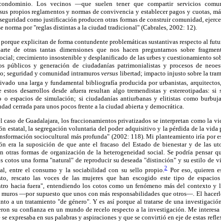
ondominio. Los vecinos —que suelen tener que compartir servicios comu
 sus propios reglamentos y normas de convivencia y establecer pagos y cuotas, má
 seguridad como justificación producen otras formas de construir comunidad, ejerce
o se norma por "reglas distintas a la ciudad tradicional" (Cabrales, 2002: 12).
 porque explicitan de forma contundente problemáticas sustantivas respecto al fut
arte de otras tantas dimensiones que nos hacen preguntarnos sobre fragment
ocial; crecimiento insostenible y desplanificado de las urbes y cuestionamiento so
ios públicos y generación de ciudadanías patrimonialistas y procesos de neoest
io; seguridad y comunidad intramuros
versus
libertad; impacto injusto sobre la tra
vado una larga y fundamental bibliografía producida por urbanistas, arquitectos,
 estos desarrollos desde afuera resultan algo tremendistas y estereotipadas: s
 o espacios de simulación; si ciudadanías antiurbanas y elitistas como burbuja
dad cerrada para unos pocos frente a la ciudad abierta y democrática.
l caso de Guadalajara, los fraccionamientos privatizados se interpretan como la vic
ón estatal, la segregación voluntaria del poder adquisitivo y la pérdida de la vida
nsformación sociocultural más profunda" (2002: 118). Mi planteamiento iría por es
ión era la suposición de que ante el fracaso del Estado de bienestar y de las ut
n otras formas de organización de la heterogeneidad social. Se podría pensar que
os cotos una forma "natural" de reproducir su deseada "distinción" y su estilo de 
2
al, entre el consumo y la sociabilidad con su sello propio.
Por eso, quieren e
o, rescato las voces de las mujeres que han escogido este tipo de espacios 
ntro hacia fuera", entendiendo los cotos como un fenómeno más del contexto y 
r muros —por supuesto que unos con más responsabilidades que otros—. El hacerl
nto a un tratamiento "de género". Y es así porque al tratarse de una investigación
eron su confianza en un mundo de recelo respecto a la investigación. Me interesa
 se expresaba en sus palabras y aspiraciones y que se convirtió en eje de estas refl