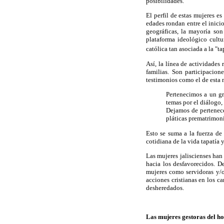
posibilidades.
El perfil de estas mujeres e
edades rondan entre el inici
geográficas, la mayoría son
plataforma ideológico cult
católica tan asociada a la "
Así, la línea de actividades
familias. Son participacion
testimonios como el de esta
Pertenecimos a un gr
temas por el diálogo,
Dejamos de pertenece
pláticas prematrimoni
Esto se suma a la fuerza de 
cotidiana de la vida tapatía
Las mujeres jaliscienses han 
hacia los desfavorecidos. D
mujeres como servidoras y/o
acciones cristianas en los c
desheredados.
Las mujeres gestoras del h