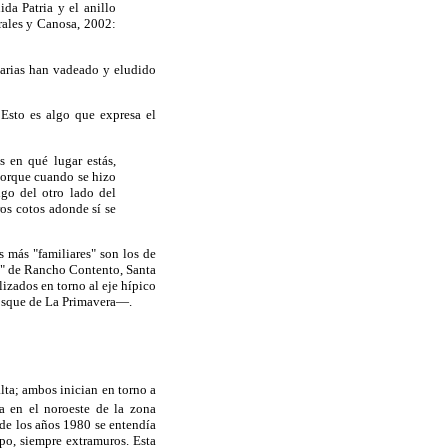
ida Patria y el anillo
rales y Canosa, 2002:
iarias han vadeado y eludido
 Esto es algo que expresa el
s en qué lugar estás,
porque cuando se hizo
go del otro lado del
ros cotos adonde sí se
s más "familiares" son los de
es" de Rancho Contento, Santa
lizados en torno al eje hípico
Bosque de La Primavera—.
lta; ambos inician en torno a
a en el noroeste de la zona
de los años 1980 se entendía
ipo, siempre extramuros. Esta