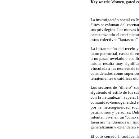
Key words:
Women, gated com
La investigación social en M
élites se esfuman del escena
sus privilegios. Las nuevas
caracterizando el crecimient
estos colectivos "fantasmas".
La instauración del recelo 
muro perimetral, caseta de e
o no pasar, reveladora cosif
misma resulta muy significa
vinculada a las reservas de 
considerados como superiore
terratenientes o católicas o
Los sectores de "dinero" s
siguiendo el estilo de los s
con la naturaleza"; superar 
comunidad-homogeneidad entr
por la heterogeneidad soci
patrimonios y personas. Duha
intentan vivir en un "como si
fuera así "tendríamos un ti
generalizarán y extenderán s
El coto cerrado introduce, f