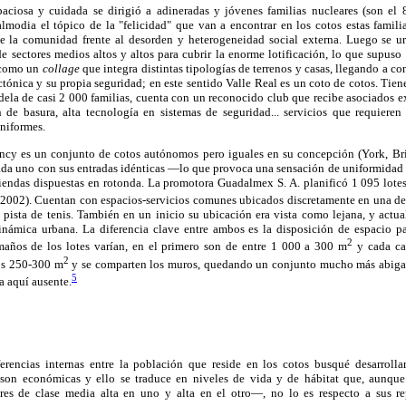
aciosa y cuidada se dirigió a adineradas y jóvenes familias nucleares (son el 
almodia el tópico de la "felicidad" que van a encontrar en los cotos estas famili
de la comunidad frente al desorden y heterogeneidad social externa. Luego se 
 de sectores medios altos y altos para cubrir la enorme lotificación, lo que supuso
s como un
collage
que integra distintas tipologías de terrenos y casas, llegando a co
ctónica y su propia seguridad; en este sentido Valle Real es un coto de cotos. Ti
dela de casi 2 000 familias, cuenta con un reconocido club que recibe asociados e
 de basura, alta tecnología en sistemas de seguridad... servicios que requiere
uniformes.
cy es un conjunto de cotos autónomos pero iguales en su concepción (York, Brist
ada uno con sus entradas idénticas —lo que provoca una sensación de uniformida
iendas dispuestas en rotonda. La promotora Guadalmex S. A. planificó 1 095 lotes
2002). Cuentan con espacios-servicios comunes ubicados discretamente en una de 
 pista de tenis. También en un inicio su ubicación era vista como lejana, y actu
inámica urbana. La diferencia clave entre ambos es la disposición de espacio pa
2
maños de los lotes varían, en el primero son de entre 1 000 a 300 m
y cada cas
2
los 250-300 m
y se comparten los muros, quedando un conjunto mucho más abigar
5
a aquí ausente.
erencias internas entre la población que reside en los cotos busqué desarrollar
 son económicas y ello se traduce en niveles de vida y de hábitat que, aunque
res de clase media alta en uno y alta en el otro—, no lo es respecto a sus rep