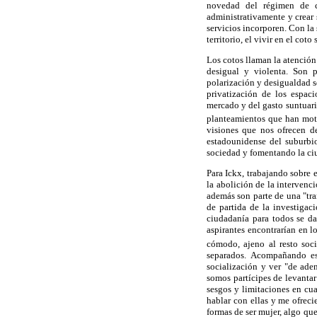
novedad del régimen de c
administrativamente y crear
servicios incorporen. Con la
territorio, el vivir en el cot
Los cotos llaman la atención
desigual y violenta. Son p
polarización y desigualdad s
privatización de los espac
mercado y del gasto suntuar
planteamientos que han moti
visiones que nos ofrecen de
estadounidense del suburbio
sociedad y fomentando la ciu
Para Ickx, trabajando sobre e
la abolición de la intervenci
además son parte de una "tra
de partida de la investigac
ciudadanía para todos se da
aspirantes encontrarían en l
cómodo, ajeno al resto soci
separados. Acompañando est
socialización y ver "de ade
somos partícipes de levanta
sesgos y limitaciones en cua
hablar con ellas y me ofreci
formas de ser mujer, algo que