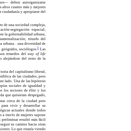
nes— deben autorganizarse
s altos cuanto más y mejores
r ciudadanía y apropiarse del
uro de una sociedad compleja,
ación-segregación espacial;
bre la gobernabilidad urbana;
amentalización; triunfo del
ma urbana... una diversidad de
1
 geógrafos, sociólogos.
Las
i son remedos del
way of life
s alejándose del resto de la
toria del capitalismo liberal,
 pública de las ciudades; pero
te lado. Una de las hipótesis
opías sociales de igualdad y
 los sectores de élite y los
vida que quisieran despegado,
star cerca de la ciudad pero
para vivir y desarrollar su
lógicas actuales donde todos
o a través de mujeres supone
 preliminar resultó más fácil
 seguir su camino hacia otras
exiones. Lo que estaría viendo