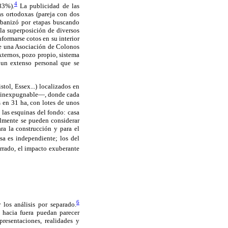
4
83%).
La publicidad de las
as ortodoxas (pareja con dos
urbanizó por etapas buscando
 la superposición de diversos
nformarse cotos en su interior
ene una Asociación de Colonos
xternos, pozo propio, sistema
n un extenso personal que se
ol, Essex...) localizados en
d inexpugnable—, donde cada
 en 31 ha, con lotes de unos
las esquinas del fondo: casa
almente se pueden considerar
ra la construcción y para el
a es independiente; los del
rado, el impacto exuberante
6
 los análisis por separado.
 hacia fuera puedan parecer
resentaciones, realidades y