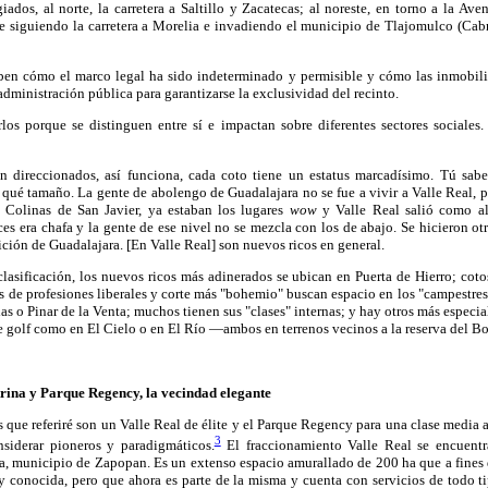
giados, al norte, la carretera a Saltillo y Zacatecas; al noreste, en torno a la Aven
este siguiendo la carretera a Morelia e invadiendo el municipio de Tlajomulco (Cab
ben cómo el marco legal ha sido indeterminado y permisible y cómo las inmobil
 administración pública para garantizarse la exclusividad del recinto.
los porque se distinguen entre sí e impactan sobre diferentes sectores sociales.
n direccionados, así funciona, cada coto tiene un estatus marcadísimo. Tú sabe
e qué tamaño. La gente de abolengo de Guadalajara no se fue a vivir a Valle Real, 
 Colinas de San Javier, ya estaban los lugares
wow
y Valle Real salió como al
ces era chafa y la gente de ese nivel no se mezcla con los de abajo. Se hicieron ot
ición de Guadalajara. [En Valle Real] son nuevos ricos en general.
clasificación, los nuevos ricos más adinerados se ubican en Puerta de Hierro; coto
res de profesiones liberales y corte más "bohemio" buscan espacio en los "campestr
s o Pinar de la Venta; muchos tienen sus "clases" internas; y hay otros más especia
 golf como en El Cielo o en El Río —ambos en terrenos vecinos a la reserva del 
trina y Parque Regency, la vecindad elegante
 que referiré son un Valle Real de élite y el Parque Regency para una clase media a
3
iderar pioneros y paradigmáticos.
El fraccionamiento Valle Real se encuentr
a, municipio de Zapopan. Es un extenso espacio amurallado de 200 ha que a fines 
y conocida, pero que ahora es parte de la misma y cuenta con servicios de todo t