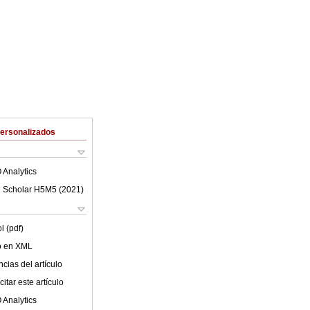
Personalizados
 Analytics
 Scholar H5M5 (
2021
)
l (pdf)
lo en XML
cias del artículo
itar este artículo
 Analytics