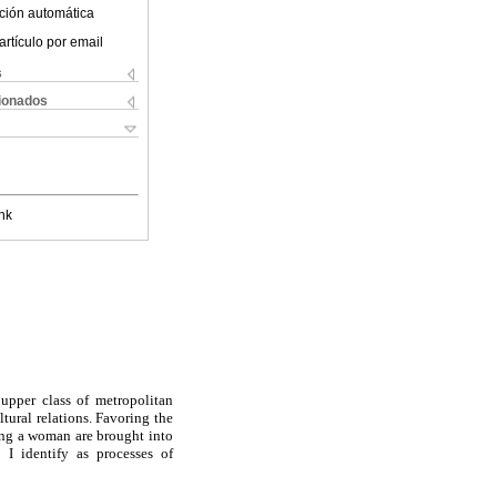
ción automática
artículo por email
s
cionados
nk
upper class of metropolitan
tural relations. Favoring the
eing a woman are brought into
 I identify as processes of