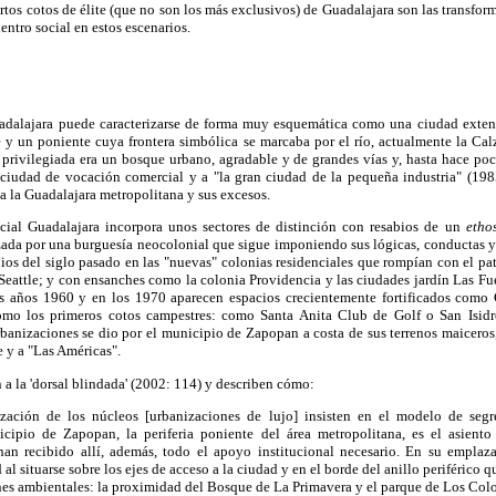
ertos cotos de élite (que no son los más exclusivos) de Guadalajara son las transfo
ntro social en estos escenarios.
adalajara puede caracterizarse de forma muy esquemática como una ciudad exten
e y un poniente cuya frontera simbólica se marcaba por el río, actualmente la Ca
e privilegiada era un bosque urbano, agradable y de grandes vías y, hasta hace poco,
iudad de vocación comercial y a "la gran ciudad de la pequeña industria" (1985
a la Guadalajara metropolitana y sus excesos.
cial Guadalajara incorpora unos sectores de distinción con resabios de un
etho
ada por una burguesía neocolonial que sigue imponiendo sus lógicas, conductas y 
cipios del siglo pasado en las "nuevas" colonias residenciales que rompían con el p
Seattle; y con ensanches como la colonia Providencia y las ciudades jardín Las Fu
s años 1960 y en los 1970 aparecen espacios crecientemente fortificados como 
omo los primeros cotos campestres: como Santa Anita Club de Golf o San Isidr
banizaciones se dio por el municipio de Zapopan a costa de sus terrenos maiceros, 
e y a "Las Américas".
 a la 'dorsal blindada' (2002: 114) y describen cómo:
ización de los núcleos [urbanizaciones de lujo] insisten en el modelo de seg
cipio de Zapopan, la periferia poniente del área metropolitana, es el asiento
han recibido allí, además, todo el apoyo institucional necesario. En su emplaz
l situarse sobre los ejes de acceso a la ciudad y en el borde del anillo periférico q
nes ambientales: la proximidad del Bosque de La Primavera y el parque de Los Colom