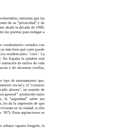
vulnerables, mientras que las
parte de su "privacidad" y de
nte desde la década de 1990,
to las puertas para indagar a
s o condominios cerrados con
s (o más bien qué carro puede
ios residenciales: "coto". La
. En España la palabra está
 imitación de estilos de vida
cas o de alcurnias criollas,
e tipo de asentamiento que,
amiento social y el "contacto
calle abierta"; un sentido de
en general": producido tanto
o, la "seguridad" sobre sus
s, les da la impresión de que
vivieran en la ciudad; si ello
m:
397). Estas aspiraciones se
to urbano tapatío burgués, la