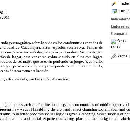
Traduc
Enviar 
 2011
e 2011
Indicadore
Links rela
Compartir
Otros
 trabajo etnográfico sobre la vida en los condominios cerrados de
Otros
 la ciudad de Guadalajara. Estos espacios son nuevas formas de
n otras relaciones sociales, laborales, culturales... Se privilegian
Permali
efas de hogar, para ver cómo cobra sentido en ellas esta lógica
 modelos de ser mujer que se están poniendo en juego. Y, con ello,
ones y experiencias sociales que se pueden estar dando de fondo,
ocesos de neoestamentalización.
os, estilo de vida, cambio social, distinción.
thnographic research on the life in the gated communities of middle-upper and 
present new ways of inhabiting the city, and reflect changing social, labor, and cul
er aims to describe how this spatial logic is given a meaning, which models of b
ansformations and social experiences taking place in the background, which