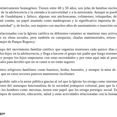
s relativamente homogéneo. Tienen entre 40 y 50 años, son jefas de familias nuclea
o de la adolescencia y la entrada a la universidad y a la autonomía. Aunque se pued
 de Guadalajara y Jalisco, algunas son michoacanas, colimenses, toluqueñas, de
ural común, un papel asumido como madresposas y la significativa impronta de l
tapatiedad" y, de hecho, son mujeres con muchos años de asentamiento e inserción en
 relacionadas con la Iglesia católica en diferentes variantes se mantiene muy activa
es en obras sociales, pero también en catequesis, charlas matrimoniales, retiro
 mujer de Parque Regency:
upo del movimiento familiar católico que organiza reuniones cada quince días c
 los hijos en la adolescencia, y llega a hacerse el grupo tan padre que luego tene
r porque los hijos empezaron con otras necesidades y por estar aquí más al pen
ales para decirles que no se casen si no están seguros.
ritos religiosos familiares como bautizos, bodas, funerales, y siempre la misa d
 y que en estos sectores parecen mantenerse incólumes.
podido salir a la arena pública gracias al rol que la Iglesia les otorga como intermed
entro del
statusquo
funcionalista de la sociedad jerárquica colonial, para que la
 los hombres como mecenas, tienen este papel que les otorga prestigio social. Es 
ampos de nutrición, educación, salud y otras actividades relacionadas con la huma
ogar