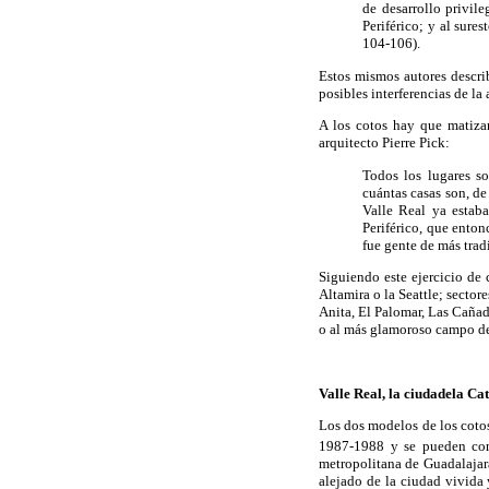
de desarrollo privile
Periférico; y al sur
104-106).
Estos mismos autores descri
posibles interferencias de la
A los cotos hay que matizar
arquitecto Pierre Pick:
Todos los lugares so
cuántas casas son, d
Valle Real ya estaba
Periférico, que enton
fue gente de más trad
Siguiendo este ejercicio de 
Altamira o la Seattle; secto
Anita, El Palomar, Las Cañada
o al más glamoroso campo de
Valle Real, la ciudadela Ca
Los dos modelos de los cotos
1987-1988 y se pueden cons
metropolitana de Guadalajar
alejado de la ciudad vivida 