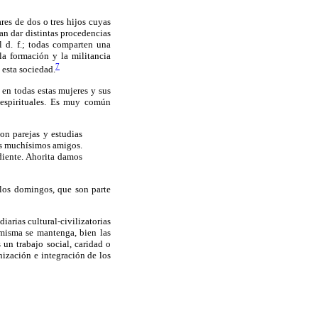
res de dos o tres hijos cuyas
an dar distintas procedencias
l d. f.; todas comparten una
a formación y la militancia
7
 esta sociedad.
 en todas estas mujeres y sus
s espirituales. Es muy común
on parejas y estudias
mos muchísimos amigos.
diente. Ahorita damos
e los domingos, que son parte
iarias cultural-civilizatorias
 misma se mantenga, bien las
un trabajo social, caridad o
nización e integración de los