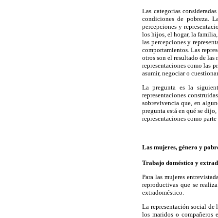
Las categorías consideradas 
condiciones de pobreza. La
percepciones y representacio
los hijos, el hogar, la famil
las percepciones y represent
comportamientos. Las represe
otros son el resultado de las
representaciones como las pr
asumir, negociar o cuestiona
La pregunta es la siguien
representaciones construida
sobrevivencia que, en algun
pregunta está en qué se dijo,
representaciones como parte 
Las mujeres, género y pobr
Trabajo doméstico y extra
Para las mujeres entrevistad
reproductivas que se realiz
extradoméstico.
La representación social de l
los maridos o compañeros e