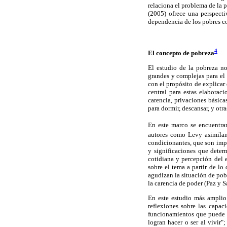
relaciona el problema de la p
(2005) ofrece una perspecti
dependencia de los pobres co
4
El concepto de pobreza
El estudio de la pobreza n
grandes y complejas para el 
con el propósito de explicar
central para estas elaborac
carencia, privaciones básica
para dormir, descansar, y otr
En este marco se encuentran
autores como Levy asimilan
condicionantes, que son impo
y significaciones que deter
cotidiana y percepción del 
sobre el tema a partir de lo
agudizan la situación de pobr
la carencia de poder (Paz y S
En este estudio más amplio
reflexiones sobre las capac
funcionamientos que puede l
logran hacer o ser al vivir