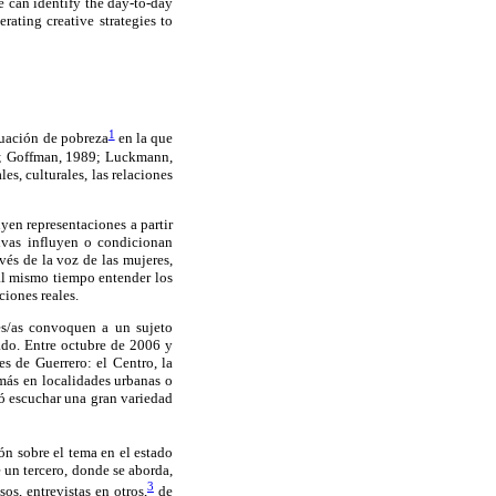
 can identify the day-to-day
rating creative strategies to
1
ituación de pobreza
en la que
77; Goffman, 1989; Luckmann,
s, culturales, las relaciones
yen representaciones a partir
tivas influyen o condicionan
vés de la voz de las mujeres,
 al mismo tiempo entender los
ciones reales.
res/as convoquen a un sujeto
tado. Entre octubre de 2006 y
es de Guerrero: el Centro, la
más en localidades urbanas o
tió escuchar una gran variedad
ión sobre el tema en el estado
 un tercero, donde se aborda,
3
os, entrevistas en otros,
de