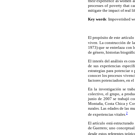
their experience as women a
processes of poverty that ca
mitigate the impact of real li
Key words
:
Impoverished wom
El propósito de este artículo
viven. La construcción de l
1973) que se entrelaza con l
de género, historias biográf
El interés del análisis es c
de sus experiencias específ
estrategias para potenciar o
conocer los procesos vivenci
factores potenciadores, en el
En la investigación se trab
colectivo, el grupo, a produ
junio de 2007 se trabajó con
Montaña, Costa Chica y Cost
rurales. Las edades de las mu
2
de experiencias vitales.
El artículo está estructurado
de Guerrero; uno conceptual,
desde estos referentes teóric