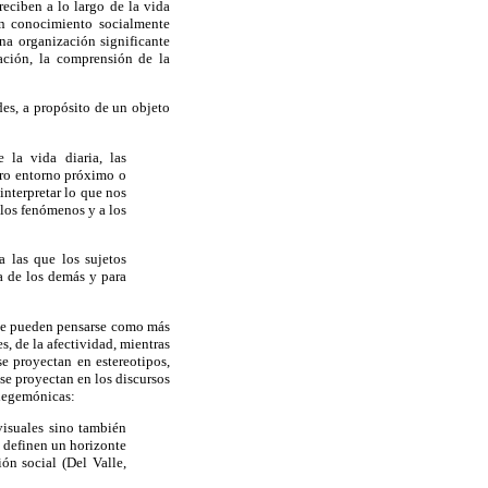
reciben a lo largo de la vida
un conocimiento socialmente
na organización significante
ación, la comprensión de la
des, a propósito de un objeto
 la vida diaria, las
stro entorno próximo o
interpretar lo que nos
, los fenómenos y a los
a las que los sujetos
la de los demás y para
que pueden pensarse como más
, de la afectividad, mientras
e proyectan en estereotipos,
se proyectan en los discursos
 hegemónicas:
visuales sino también
o definen un horizonte
ón social (Del Valle,