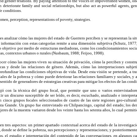
nd gender relations. By paying attention to the voices of impoverished women, one
n deteriorate family and social relationships, but also act as powerful agents, gene
fe conditions.
en, perception, representations of poverty, strategies.
 es analizar cómo las mujeres del estado de Guerrero perciben y se representan la s
a información con estas categorías remite a una dimensión subjetiva (Schutz, 19
o objetivo por medio de estructuras mediadoras, como los condicionamientos sociale
icas, contextos urbanos o rurales (Nusbaum, 1988; Feijoo, 1998).
onocer cómo las mujeres viven su situación de privación, cómo la perciben y constru
icas y desde las relaciones de género. Además, cómo las interpretaciones subje
 profundizar las condiciones objetivas de vida. Desde esta visión se pretende, a tra
ales de la pobreza y cómo puede deteriorar las relaciones familiares y sociales, y
 sentido de generadores de estrategias creativas para mitigar los efectos de las condi
ajó con la técnica del grupo focal, que permite que uno o varios entrevistado
cir un discurso susceptible de ser leído, es decir, escuchado, analizado e interpre
 cinco grupos focales seleccionados de cuatro de las siete regiones geo-cultural
a Grande. Un grupo fue entrevistado en Chilpancingo, capital del estado; los de
jeres de la muestra variaron desde los veinte hasta los setenta años, lo cual permi
 en tres aspectos: un primer apartado contextual acerca del estado de la investigac
 donde se define la pobreza, sus percepciones y representaciones; y posteriormente
os, el estudio e interpretación del contenido de las conversaciones, en algunos cas