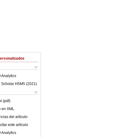
Personalizados
 Analytics
 Scholar H5M5 (
2021
)
l (pdf)
lo en XML
cias del artículo
itar este artículo
 Analytics