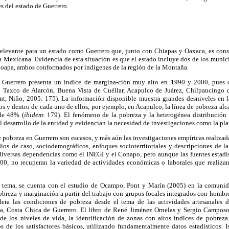
s del estado de Guerrero.
elevante para un estado como Guerrero que, junto con Chiapas y Oaxaca, es cons
a Mexicana. Evidencia de esta situación es que el estado incluye dos de los munic
apa, ambos conformados por indígenas de la región de la Montaña.
 Guerrero presenta un índice de margina-ción muy alto en 1990 y 2000, pues 
: Taxco de Alarcón, Buena Vista de Cuéllar, Acapulco de Juárez, Chilpancingo d
, Niño, 2005: 175). La información disponible muestra grandes desniveles en l
ios y dentro de cada uno de ellos; por ejemplo, en Acapulco, la línea de pobreza al
de 48% (
ibidem
: 179). El fenómeno de la pobreza y la heterogénea distribución
el desarrollo de la entidad y evidencian la necesidad de investigaciones como la pl
e pobreza en Guerrero son escasos, y más aún las investigaciones empíricas realizad
dios de caso, sociodemográficos, enfoques socioterritoriales y descripciones de l
 diversas dependencias como el INEGI y el Conapo, pero aunque las fuentes estadí
000, no recuperan la variedad de actividades económicas o laborales que realizan 
el tema, se cuenta con el estudio de Ocampo, Pont y Marín (2005) en la comuni
obreza y marginación a partir del trabajo con grupos focales integrados con homb
dera las condiciones de pobreza desde el tema de las actividades artesanales d
a, Costa Chica de Guerrero. El libro de René Jiménez Ornelas y Sergio Camposor
s de los niveles de vida, la identificación de zonas con altos índices de pobrez
s de los satisfactores básicos, utilizando fundamentalmente datos estadísticos. 