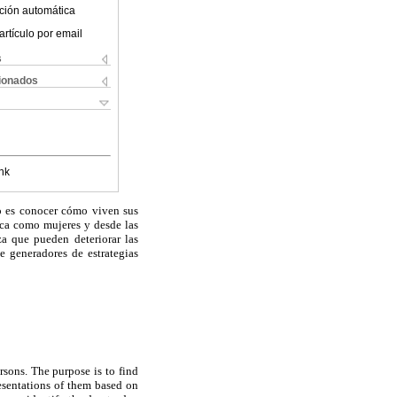
ción automática
artículo por email
s
cionados
nk
vo es conocer cómo viven sus
ica como mujeres y desde las
za que pueden deteriorar las
e generadores de estrategias
rsons. The purpose is to find
esentations of them based on