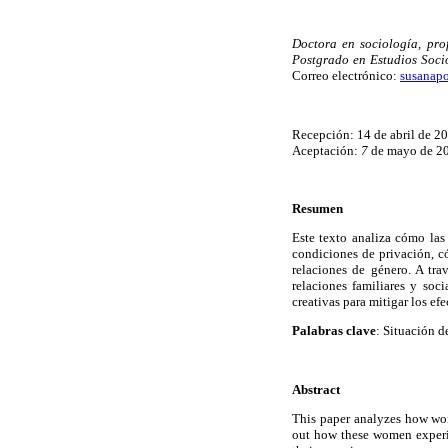
Doctora en sociología, pro
Postgrado en Estudios Soci
Correo electrónico:
susanap
Recepción: 14 de abril de 2
Aceptación:
7
de mayo de 2
Resumen
Este texto analiza cómo las
condiciones de privación, c
relaciones de género. A tra
relaciones familiares y soc
creativas para mitigar los efe
Palabras clave
: Situación d
Abstract
This paper analyzes how wome
out how these women experie