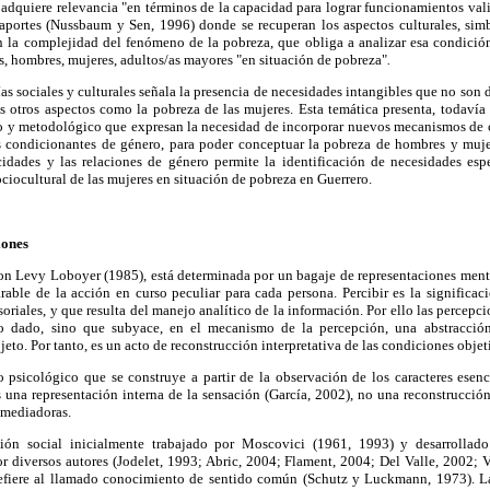
adquiere relevancia "en términos de la capacidad para lograr funcionamientos val
s aportes (Nussbaum y Sen, 1996) donde se recuperan los aspectos culturales, simb
an la complejidad del fenómeno de la pobreza, que obliga a analizar esa condición
as, hombres, mujeres, adultos/as mayores "en situación de pobreza"
.
as sociales y culturales señala la presencia de necesidades intangibles que no son d
s otros aspectos como la pobreza de las mujeres. Esta temática presenta, todavía 
co y metodológico que expresan la necesidad de incorporar nuevos mecanismos de c
s condicionantes de género, para poder conceptuar la pobreza de hombres y muj
idades y las relaciones de género permite la identificación de necesidades esp
ciocultural de las mujeres en situación de pobreza en Guerrero.
iones
on Levy Loboyer (1985), está determinada por un bagaje de representaciones mental
rable de la acción en curso peculiar para cada persona. Percibir es la significac
oriales, y que resulta del manejo analítico de la información. Por ello las percepc
lo dado, sino que subyace, en el mecanismo de la percepción, una abstracció
jeto. Por tanto, es un acto de reconstrucción interpretativa de las condiciones objet
 psicológico que se construye a partir de la observación de los caracteres esenci
s una representación interna de la sensación (García, 2002), no una reconstrucción
s mediadoras.
ión social inicialmente trabajado por Moscovici (1961, 1993) y desarrollad
r diversos autores (Jodelet, 1993; Abric, 2004; Flament, 2004; Del Valle, 2002; 
refiere al llamado conocimiento de sentido común (Schutz y Luckmann, 1973). L