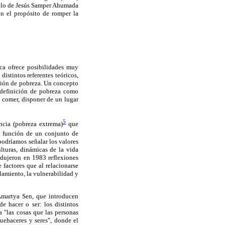
tículo de Jesús Samper Ahumada
on el propósito de romper la
ca ofrece posibilidades muy
istintos referentes teóricos,
ación de pobreza. Un concepto
a definición de pobreza como
o comer, disponer de un lugar
5
ncia (pobreza extrema)
que
en función de un conjunto de
podríamos señalar los valores
lturas, dinámicas de la vida
odujeron en 1983 reflexiones
 factores que al relacionarse
slamiento, la vulnerabilidad y
Amartya Sen, que introducen
e hacer o ser: los distintos
 "las cosas que las personas
uehaceres y seres", donde el