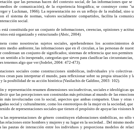
pretación que las personas hacen del contexto social, de las informaciones que se 
ón, medios de comunicación), de la experiencia biográfica; se construye como "
rger y Luckman, 1966). La representación no es un reflejo de la realidad, sino u
con el sistema de normas, valores socialmente compartidos, facilita la comunic
interacción social.
ón está constituida por un conjunto de informaciones, creencias, opiniones y actitu
ntos está organizado y estructurado (Abric, 2004):
anera como nosotros/as sujetos sociales, aprehendemos los acontecimientos de
estro medio ambiente, las informaciones que en él circulan, a las personas de nue
e condensan un conjunto de significados; sistemas de referencia que nos permiten 
 un sentido a lo inesperado, categorías que sirven para clasificar las circunstancias
es tenemos algo que ver (Jodelet, 2004: 472-473).
ntaciones sociales como construcciones simbólicas, individuales y/o colectivas 
tos crean para interpretar el mundo, para reflexionar sobre su propia situación y 
 y la posibilidad de su acción histórica (Vasilachis de Galdino, 2003: 102).
ión y representación resumen dimensiones socioafectivas, sociales e ideológicas 
 decir que las percepciones son construidas más próximas al mundo de las emociones
tán más involucradas con lo social, aspectos que ambas comparten. Unas y otras s
gadas social y culturalmente, como los estereotipos de la mujer en la sociedad, que 
tenido de representaciones sociales que tienen el propósito de apoyar las visiones
va las representaciones de género constituyen elaboraciones simbólicas, no sólo 
 las relaciones entre hombres y mujeres y su lugar en la sociedad... Del mismo mod
 las pautas de interacción entre los individuos y proporciona modelos de relaci