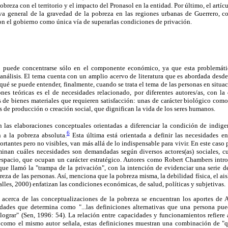
obreza con el territorio y el impacto del Pronasol en la entidad. Por último, el ar
va general de la gravedad de la pobreza en las regiones urbanas de Guerrero, c
n el gobierno como única vía de superarlas condiciones de privación.
o puede concentrarse sólo en el componente económico, ya que esta problemáti
análisis. El tema cuenta con un amplio acervo de literatura que es abordada desde d
 qué se puede entender, finalmente, cuando se trata el tema de las personas en situ
iones teóricas es el de necesidades relacionado, por diferentes autores/as, con l
s de bienes materiales que requieren satisfacción: unas de carácter biológico com
as de producción o creación social, que dignifican la vida de los seres humanos.
 las elaboraciones conceptuales orientadas a diferenciar la condición de indige
6
 a la pobreza absoluta.
Esta última está orientada a definir las necesidades 
rtantes pero no visibles, van más allá de lo indispensable para vivir. En este caso 
minan cuáles necesidades son demandadas según diversos actores(as) sociales, cu
espacio, que ocupan un carácter estratégico. Autores como Robert Chambers intr
 que llamó la "trampa de la privación", con la intención de evidenciar una serie de
eza de las personas. Así, menciona que la pobreza misma, la debilidad física, el ai
alles, 2000) enfatizan las condiciones económicas, de salud, políticas y subjetivas.
 acerca de las conceptualizaciones de la pobreza se encuentran los aportes de 
idades que determina como "...las definiciones alternativas que una persona pued
ograr" (Sen, 1996: 54). La relación entre capacidades y funcionamientos refiere a
"; como el mismo autor señala, estas definiciones muestran una combinación de "q