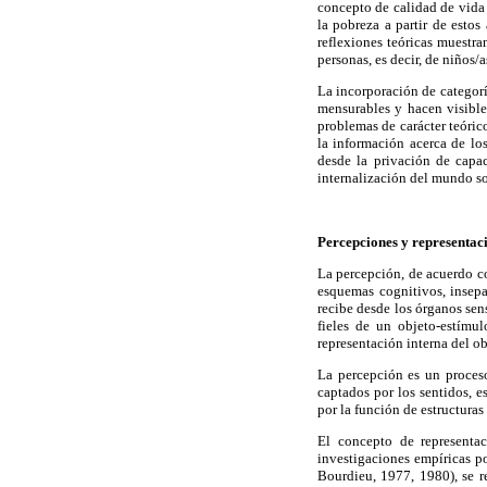
concepto de calidad de vida 
la pobreza a partir de esto
reflexiones teóricas muestr
personas, es decir, de niños/
La incorporación de categorí
mensurables y hacen visible
problemas de carácter teóri
la información acerca de lo
desde la privación de capac
internalización del mundo so
Percepciones y representac
La percepción, de acuerdo c
esquemas cognitivos, insepa
recibe desde los órganos sens
fieles de un objeto-estímu
representación interna del ob
La percepción es un proceso
captados por los sentidos, e
por la función de estructura
El concepto de representac
investigaciones empíricas po
Bourdieu, 1977, 1980), se 