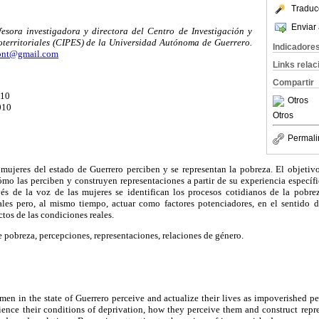
Traduc
Enviar 
fesora investigadora y directora del Centro de Investigación y
oterritoriales (CIPES) de la Universidad Autónoma de Guerrero.
Indicadore
ont@gmail.com
Links rela
Compartir
010
Otros
010
Otros
Permali
 mujeres del estado de Guerrero perciben y se representan la pobreza. El objeti
ómo las perciben y construyen representaciones a partir de su experiencia específ
vés de la voz de las mujeres se identifican los procesos cotidianos de la pobre
iales pero, al mismo tiempo, actuar como factores potenciadores, en el sentido d
ctos de las condiciones reales.
e pobreza, percepciones, representaciones, relaciones de género.
n in the state of Guerrero perceive and actualize their lives as impoverished pe
nce their conditions of deprivation, how they perceive them and construct repr