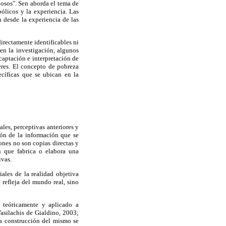
iosos". Sen aborda el tema de
ólicos y la experiencia. Las
 desde la experiencia de las
irectamente identificables ni
en la investigación, algunos
aptación e interpretación de
eres. El concepto de pobreza
ecíficas que se ubican en la
es, perceptivas anteriores y
ión de la información que se
iones no son copias directas y
n que fabrica o elabora una
ivas.
ales de la realidad objetiva
 refleja del mundo real, sino
o teóricamente y aplicado a
Vasilachis de Gialdino, 2003;
a construcción del mismo se