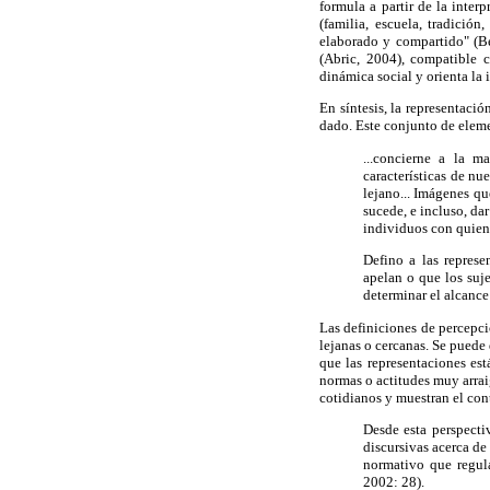
formula a partir de la inter
(familia, escuela, tradici
elaborado y compartido" (Be
(Abric, 2004), compatible 
dinámica social y orienta la 
En síntesis, la representaci
dado. Este conjunto de eleme
...concierne a la m
características de nu
lejano... Imágenes qu
sucede, e incluso, dar
individuos con quien
Defino a las represe
apelan o que los suje
determinar el alcance
Las definiciones de percepc
lejanas o cercanas. Se puede
que las representaciones es
normas o actitudes muy arrai
cotidianos y muestran el con
Desde esta perspecti
discursivas acerca de
normativo que regula
2002: 28).