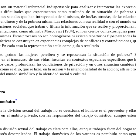
son un material referencial indispensable para analizar e interpretar las expresi
s dificultades que experimentan como resultado de su situación de pobreza 
nes sociales que han introyectado de sí mismas, de los/las otros/as, de las relacion
ia, el dinero y de la pobreza misma. Las relaciones con esa realidad o con el mundo e
aciones sociales, que traban o filtran la información que se recibe y proporcionan 
ntaciones, como afirmaba Moscovici (1984), son, en ciertos contextos, guías para l
 mismas. Estos procesos no son homogéneos ni existen repertorios fijos para todas la
ácticas se construyen en experiencias complejas de conflictos y contradicciones, q
r. En cada caso la representación actúa como guía o resultado.
te: ¿cómo las mujeres perciben y se representan la situación de pobreza? E
s en el transcurso de sus vidas, inscritas en contextos espaciales específicos qu
os casos, profundizan las condiciones de privación y en otros anuncian cambios in
 cómo se dijo, qué se hizo, en la acción y la intencionalidad de la acción; allí se pr
del mundo simbólico y la identidad social y cultural.
eza
7
doméstico
as la división sexual del trabajo no se cuestiona, el hombre es el proveedor y ellas
a en el ámbito privado, son las responsables del trabajo doméstico, aunque esté
a división sexual del trabajo es clara para ellas, aunque trabajen fuera del hogar 
stén desempleados. El trabajo doméstico de los varones es percibido como ayud