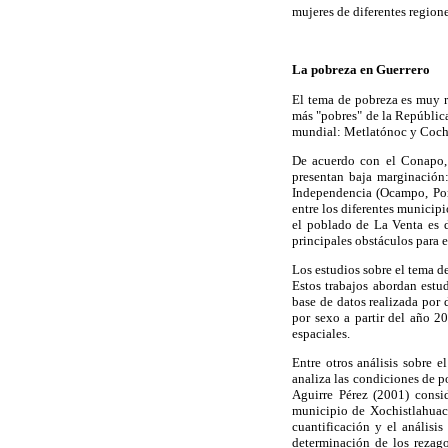
mujeres de diferentes regione
La pobreza en Guerrero
El tema de pobreza es muy r
más "pobres" de la Repúblic
mundial: Metlatónoc y Cocho
De acuerdo con el Conapo,
presentan baja marginación
Independencia (Ocampo, Pont
entre los diferentes municip
el poblado de La Venta es 
principales obstáculos para 
Los estudios sobre el tema d
Estos trabajos abordan estu
base de datos realizada por
por sexo a partir del año 2
espaciales.
Entre otros análisis sobre 
analiza las condiciones de p
Aguirre Pérez (2001) consi
municipio de Xochistlahuac
cuantificación y el análisi
determinación de los rezago