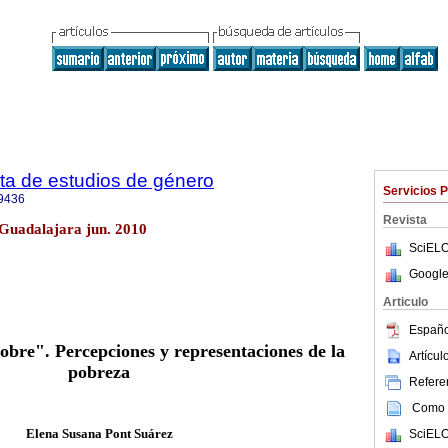
ta de estudios de género
Servicios 
9436
Revista
 Guadalajara jun. 2010
SciELO
Google
Articulo
Españo
obre". Percepciones y representaciones de la
Artícu
pobreza
Referen
Como c
Elena Susana Pont Suárez
SciELO