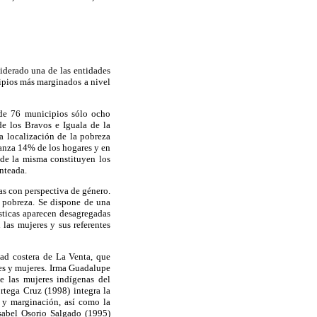
iderado una de las entidades
ipios más marginados a nivel
de 76 municipios sólo ocho
e los Bravos e Iguala de la
a localización de la pobreza
canza 14% de los hogares y en
 de la misma constituyen los
anteada.
as con perspectiva de género.
a pobreza. Se dispone de una
sticas aparecen desagregadas
las mujeres y sus referentes
dad costera de La Venta, que
res y mujeres. Irma Guadalupe
e las mujeres indígenas del
tega Cruz (1998) integra la
a y marginación, así como la
Isabel Osorio Salgado (1995)