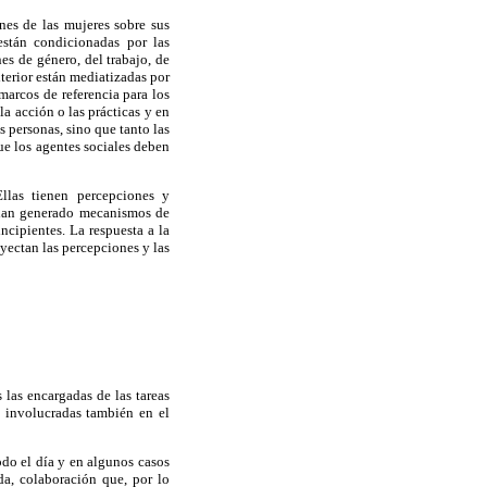
ones de las mujeres sobre sus
están condicionadas por las
es de género, del trabajo, de
xterior están mediatizadas por
marcos de referencia para los
a acción o las prácticas y en
s personas, sino que tanto las
ue los agentes sociales deben
llas tienen percepciones y
e han generado mecanismos de
cipientes. La respuesta a la
oyectan las percepciones y las
 las encargadas de las tareas
n involucradas también en el
todo el día y en algunos casos
a, colaboración que, por lo