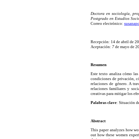
Doctora en sociología, pro
Postgrado en Estudios Soci
Correo electrónico:
susanap
Recepción: 14 de abril de 2
Aceptación:
7
de mayo de 2
Resumen
Este texto analiza cómo las
condiciones de privación, c
relaciones de género. A tra
relaciones familiares y soc
creativas para mitigar los efe
Palabras clave
: Situación d
Abstract
This paper analyzes how wome
out how these women experie