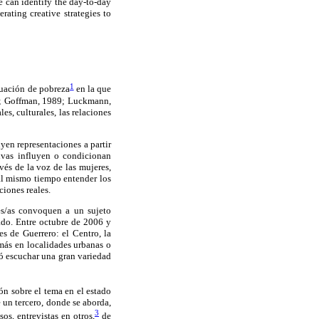
 can identify the day-to-day
rating creative strategies to
1
ituación de pobreza
en la que
77; Goffman, 1989; Luckmann,
s, culturales, las relaciones
yen representaciones a partir
tivas influyen o condicionan
vés de la voz de las mujeres,
 al mismo tiempo entender los
ciones reales.
res/as convoquen a un sujeto
tado. Entre octubre de 2006 y
es de Guerrero: el Centro, la
más en localidades urbanas o
tió escuchar una gran variedad
ión sobre el tema en el estado
 un tercero, donde se aborda,
3
os, entrevistas en otros,
de