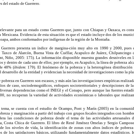
s del estado de Guerrero.
elevante para un estado como Guerrero que, junto con Chiapas y Oaxaca, es cons
a Mexicana. Evidencia de esta situación es que el estado incluye dos de los munic
apa, ambos conformados por indígenas de la región de la Montaña.
 Guerrero presenta un índice de margina-ción muy alto en 1990 y 2000, pues 
: Taxco de Alarcón, Buena Vista de Cuéllar, Acapulco de Juárez, Chilpancingo d
, Niño, 2005: 175). La información disponible muestra grandes desniveles en l
ios y dentro de cada uno de ellos; por ejemplo, en Acapulco, la línea de pobreza al
de 48% (
ibidem
: 179). El fenómeno de la pobreza y la heterogénea distribución
el desarrollo de la entidad y evidencian la necesidad de investigaciones como la pl
e pobreza en Guerrero son escasos, y más aún las investigaciones empíricas realizad
dios de caso, sociodemográficos, enfoques socioterritoriales y descripciones de l
 diversas dependencias como el INEGI y el Conapo, pero aunque las fuentes estadí
000, no recuperan la variedad de actividades económicas o laborales que realizan 
el tema, se cuenta con el estudio de Ocampo, Pont y Marín (2005) en la comuni
obreza y marginación a partir del trabajo con grupos focales integrados con homb
dera las condiciones de pobreza desde el tema de las actividades artesanales d
a, Costa Chica de Guerrero. El libro de René Jiménez Ornelas y Sergio Camposor
s de los niveles de vida, la identificación de zonas con altos índices de pobrez
s de los satisfactores básicos, utilizando fundamentalmente datos estadísticos. 