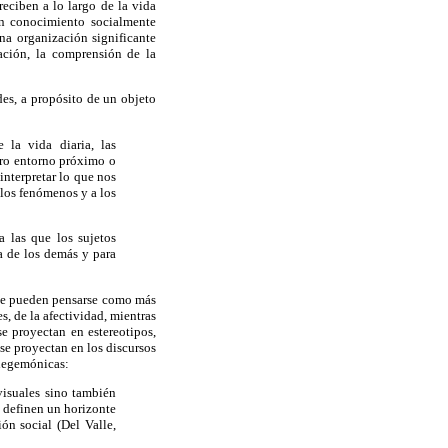
reciben a lo largo de la vida
un conocimiento socialmente
na organización significante
ación, la comprensión de la
des, a propósito de un objeto
 la vida diaria, las
stro entorno próximo o
interpretar lo que nos
, los fenómenos y a los
a las que los sujetos
la de los demás y para
que pueden pensarse como más
, de la afectividad, mientras
e proyectan en estereotipos,
se proyectan en los discursos
 hegemónicas:
visuales sino también
o definen un horizonte
ón social (Del Valle,