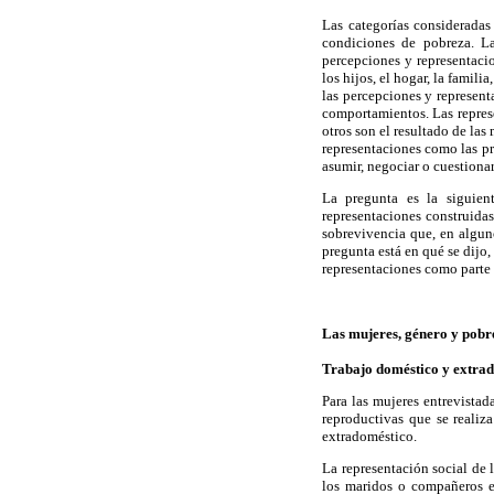
Las categorías consideradas 
condiciones de pobreza. La
percepciones y representacio
los hijos, el hogar, la famil
las percepciones y represent
comportamientos. Las represe
otros son el resultado de las
representaciones como las pr
asumir, negociar o cuestiona
La pregunta es la siguien
representaciones construida
sobrevivencia que, en algun
pregunta está en qué se dijo,
representaciones como parte 
Las mujeres, género y pobr
Trabajo doméstico y extra
Para las mujeres entrevistad
reproductivas que se realiz
extradoméstico.
La representación social de l
los maridos o compañeros e