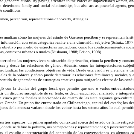
nd gender relations. By paying attention to the voices of impoverished women, one
n deteriorate family and social relationships, but also act as powerful agents, gene
fe conditions.
en, perception, representations of poverty, strategies.
 es analizar cómo las mujeres del estado de Guerrero perciben y se representan la s
a información con estas categorías remite a una dimensión subjetiva (Schutz, 19
o objetivo por medio de estructuras mediadoras, como los condicionamientos sociale
icas, contextos urbanos o rurales (Nusbaum, 1988; Feijoo, 1998).
onocer cómo las mujeres viven su situación de privación, cómo la perciben y constru
icas y desde las relaciones de género. Además, cómo las interpretaciones subje
 profundizar las condiciones objetivas de vida. Desde esta visión se pretende, a tra
ales de la pobreza y cómo puede deteriorar las relaciones familiares y sociales, y
 sentido de generadores de estrategias creativas para mitigar los efectos de las condi
ajó con la técnica del grupo focal, que permite que uno o varios entrevistado
cir un discurso susceptible de ser leído, es decir, escuchado, analizado e interpre
 cinco grupos focales seleccionados de cuatro de las siete regiones geo-cultural
a Grande. Un grupo fue entrevistado en Chilpancingo, capital del estado; los de
jeres de la muestra variaron desde los veinte hasta los setenta años, lo cual permi
 en tres aspectos: un primer apartado contextual acerca del estado de la investigac
 donde se define la pobreza, sus percepciones y representaciones; y posteriormente
os, el estudio e interpretación del contenido de las conversaciones, en algunos cas