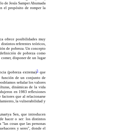
tículo de Jesús Samper Ahumada
on el propósito de romper la
ca ofrece posibilidades muy
istintos referentes teóricos,
ación de pobreza. Un concepto
a definición de pobreza como
o comer, disponer de un lugar
5
ncia (pobreza extrema)
que
en función de un conjunto de
podríamos señalar los valores
lturas, dinámicas de la vida
odujeron en 1983 reflexiones
 factores que al relacionarse
slamiento, la vulnerabilidad y
Amartya Sen, que introducen
e hacer o ser: los distintos
 "las cosas que las personas
uehaceres y seres", donde el