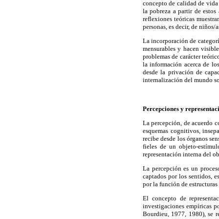
concepto de calidad de vida 
la pobreza a partir de esto
reflexiones teóricas muestr
personas, es decir, de niños/
La incorporación de categorí
mensurables y hacen visible
problemas de carácter teóri
la información acerca de lo
desde la privación de capac
internalización del mundo so
Percepciones y representac
La percepción, de acuerdo c
esquemas cognitivos, insepa
recibe desde los órganos sens
fieles de un objeto-estímu
representación interna del ob
La percepción es un proceso
captados por los sentidos, e
por la función de estructura
El concepto de representac
investigaciones empíricas po
Bourdieu, 1977, 1980), se 