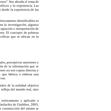
iosos". Sen aborda el tema de
ólicos y la experiencia. Las
 desde la experiencia de las
irectamente identificables ni
en la investigación, algunos
aptación e interpretación de
eres. El concepto de pobreza
ecíficas que se ubican en la
es, perceptivas anteriores y
ión de la información que se
iones no son copias directas y
n que fabrica o elabora una
ivas.
ales de la realidad objetiva
 refleja del mundo real, sino
o teóricamente y aplicado a
Vasilachis de Gialdino, 2003;
a construcción del mismo se