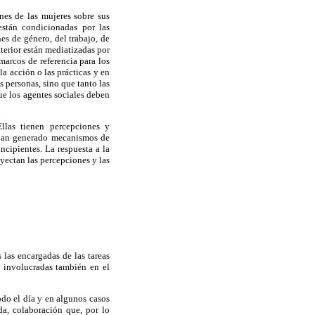
ones de las mujeres sobre sus
están condicionadas por las
es de género, del trabajo, de
xterior están mediatizadas por
marcos de referencia para los
a acción o las prácticas y en
s personas, sino que tanto las
ue los agentes sociales deben
llas tienen percepciones y
e han generado mecanismos de
cipientes. La respuesta a la
oyectan las percepciones y las
 las encargadas de las tareas
n involucradas también en el
todo el día y en algunos casos
a, colaboración que, por lo