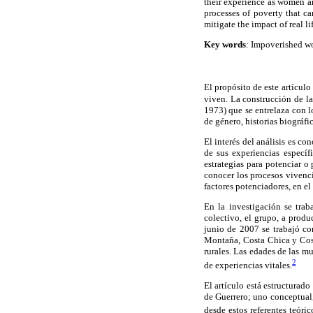
their experience as women a
processes of poverty that ca
mitigate the impact of real li
Key words
:
Impoverished wom
El propósito de este artículo
viven. La construcción de l
1973) que se entrelaza con l
de género, historias biográf
El interés del análisis es c
de sus experiencias específ
estrategias para potenciar o
conocer los procesos vivenci
factores potenciadores, en el
En la investigación se trab
colectivo, el grupo, a produ
junio de 2007 se trabajó con
Montaña, Costa Chica y Cost
rurales. Las edades de las mu
2
de experiencias vitales.
El artículo está estructurado
de Guerrero; uno conceptual,
desde estos referentes teóric