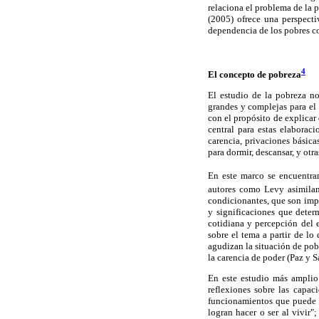
relaciona el problema de la p
(2005) ofrece una perspecti
dependencia de los pobres co
4
El concepto de pobreza
El estudio de la pobreza n
grandes y complejas para el 
con el propósito de explicar
central para estas elaborac
carencia, privaciones básica
para dormir, descansar, y otr
En este marco se encuentran
autores como Levy asimilan
condicionantes, que son impo
y significaciones que deter
cotidiana y percepción del 
sobre el tema a partir de lo
agudizan la situación de pobr
la carencia de poder (Paz y S
En este estudio más amplio
reflexiones sobre las capac
funcionamientos que puede l
logran hacer o ser al vivir