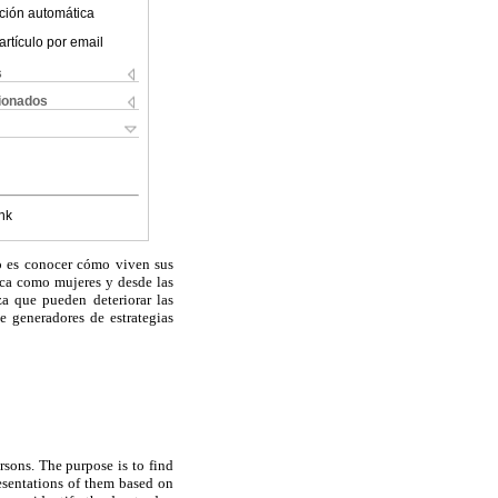
ción automática
artículo por email
s
cionados
nk
vo es conocer cómo viven sus
ica como mujeres y desde las
za que pueden deteriorar las
e generadores de estrategias
rsons. The purpose is to find
esentations of them based on