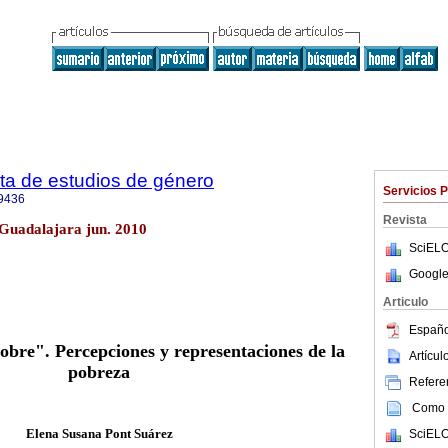
ta de estudios de género
Servicios 
9436
Revista
 Guadalajara jun. 2010
SciELO
Google
Articulo
Españo
obre". Percepciones y representaciones de la
Artícu
pobreza
Referen
Como c
Elena Susana Pont Suárez
SciELO