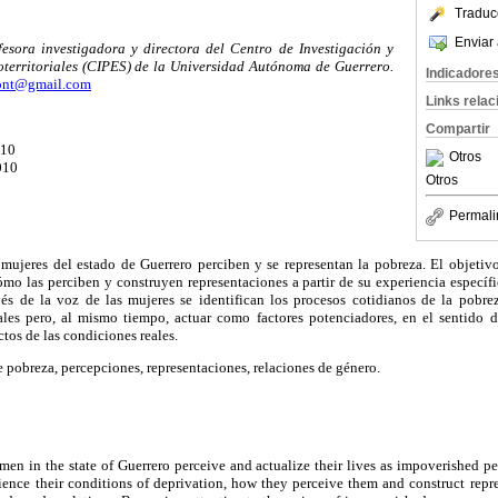
Traduc
Enviar 
fesora investigadora y directora del Centro de Investigación y
oterritoriales (CIPES) de la Universidad Autónoma de Guerrero.
Indicadore
ont@gmail.com
Links rela
Compartir
010
Otros
010
Otros
Permali
 mujeres del estado de Guerrero perciben y se representan la pobreza. El objeti
ómo las perciben y construyen representaciones a partir de su experiencia específ
vés de la voz de las mujeres se identifican los procesos cotidianos de la pobre
iales pero, al mismo tiempo, actuar como factores potenciadores, en el sentido d
ctos de las condiciones reales.
e pobreza, percepciones, representaciones, relaciones de género.
n in the state of Guerrero perceive and actualize their lives as impoverished pe
nce their conditions of deprivation, how they perceive them and construct repr