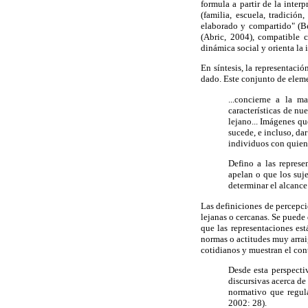
formula a partir de la inter
(familia, escuela, tradici
elaborado y compartido" (Be
(Abric, 2004), compatible 
dinámica social y orienta la 
En síntesis, la representaci
dado. Este conjunto de eleme
...concierne a la m
características de nu
lejano... Imágenes qu
sucede, e incluso, dar
individuos con quien
Defino a las represe
apelan o que los suje
determinar el alcance
Las definiciones de percepc
lejanas o cercanas. Se puede
que las representaciones es
normas o actitudes muy arrai
cotidianos y muestran el con
Desde esta perspecti
discursivas acerca de
normativo que regula
2002: 28).