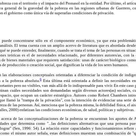
obreza con el territorio y el impacto del Pronasol en la entidad. Por último, el ar
va general de la gravedad de la pobreza en las regiones urbanas de Guerrero, c
n el gobierno como única vía de superarlas condiciones de privación.
o puede concentrarse sólo en el componente económico, ya que esta problemáti
análisis. El tema cuenta con un amplio acervo de literatura que es abordada desde d
 qué se puede entender, finalmente, cuando se trata el tema de las personas en situ
iones teóricas es el de necesidades relacionado, por diferentes autores/as, con l
s de bienes materiales que requieren satisfacción: unas de carácter biológico com
as de producción o creación social, que dignifican la vida de los seres humanos.
 las elaboraciones conceptuales orientadas a diferenciar la condición de indige
6
 a la pobreza absoluta.
Esta última está orientada a definir las necesidades 
rtantes pero no visibles, van más allá de lo indispensable para vivir. En este caso 
minan cuáles necesidades son demandadas según diversos actores(as) sociales, cu
espacio, que ocupan un carácter estratégico. Autores como Robert Chambers intr
 que llamó la "trampa de la privación", con la intención de evidenciar una serie de
eza de las personas. Así, menciona que la pobreza misma, la debilidad física, el ai
alles, 2000) enfatizan las condiciones económicas, de salud, políticas y subjetivas.
 acerca de las conceptualizaciones de la pobreza se encuentran los aportes de 
idades que determina como "...las definiciones alternativas que una persona pued
ograr" (Sen, 1996: 54). La relación entre capacidades y funcionamientos refiere a
"; como el mismo autor señala, estas definiciones muestran una combinación de "q