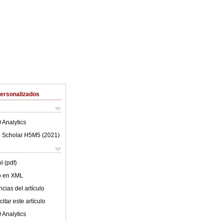
Personalizados
 Analytics
 Scholar H5M5 (
2021
)
l (pdf)
lo en XML
cias del artículo
itar este artículo
 Analytics