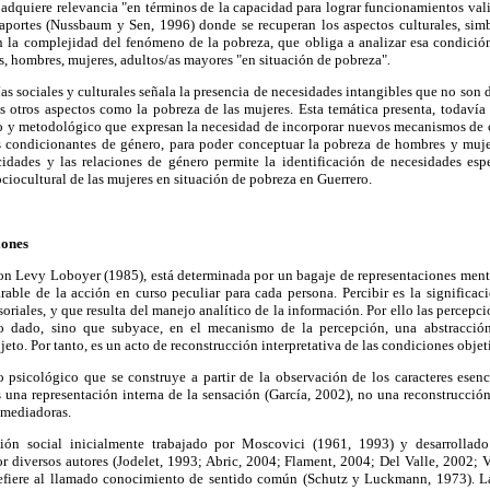
adquiere relevancia "en términos de la capacidad para lograr funcionamientos val
s aportes (Nussbaum y Sen, 1996) donde se recuperan los aspectos culturales, simb
an la complejidad del fenómeno de la pobreza, que obliga a analizar esa condición
as, hombres, mujeres, adultos/as mayores "en situación de pobreza"
.
as sociales y culturales señala la presencia de necesidades intangibles que no son d
s otros aspectos como la pobreza de las mujeres. Esta temática presenta, todavía 
co y metodológico que expresan la necesidad de incorporar nuevos mecanismos de c
s condicionantes de género, para poder conceptuar la pobreza de hombres y muj
idades y las relaciones de género permite la identificación de necesidades esp
ciocultural de las mujeres en situación de pobreza en Guerrero.
iones
on Levy Loboyer (1985), está determinada por un bagaje de representaciones mental
rable de la acción en curso peculiar para cada persona. Percibir es la significac
oriales, y que resulta del manejo analítico de la información. Por ello las percepc
lo dado, sino que subyace, en el mecanismo de la percepción, una abstracció
jeto. Por tanto, es un acto de reconstrucción interpretativa de las condiciones objet
 psicológico que se construye a partir de la observación de los caracteres esenci
s una representación interna de la sensación (García, 2002), no una reconstrucción
s mediadoras.
ión social inicialmente trabajado por Moscovici (1961, 1993) y desarrollad
r diversos autores (Jodelet, 1993; Abric, 2004; Flament, 2004; Del Valle, 2002; 
refiere al llamado conocimiento de sentido común (Schutz y Luckmann, 1973). L