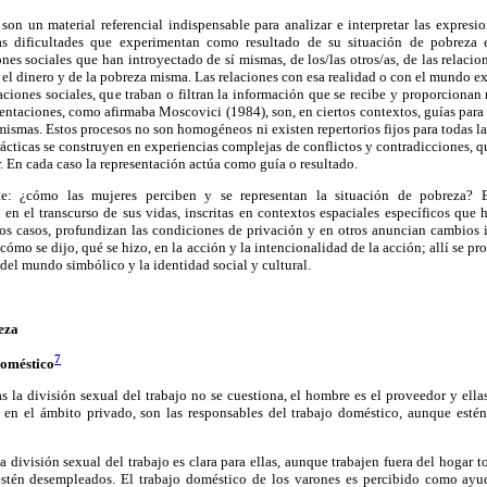
son un material referencial indispensable para analizar e interpretar las expresi
s dificultades que experimentan como resultado de su situación de pobreza 
nes sociales que han introyectado de sí mismas, de los/las otros/as, de las relacion
ia, el dinero y de la pobreza misma. Las relaciones con esa realidad o con el mundo e
aciones sociales, que traban o filtran la información que se recibe y proporcionan 
ntaciones, como afirmaba Moscovici (1984), son, en ciertos contextos, guías para l
 mismas. Estos procesos no son homogéneos ni existen repertorios fijos para todas la
ácticas se construyen en experiencias complejas de conflictos y contradicciones, q
r. En cada caso la representación actúa como guía o resultado.
te: ¿cómo las mujeres perciben y se representan la situación de pobreza? E
s en el transcurso de sus vidas, inscritas en contextos espaciales específicos qu
os casos, profundizan las condiciones de privación y en otros anuncian cambios in
 cómo se dijo, qué se hizo, en la acción y la intencionalidad de la acción; allí se pr
del mundo simbólico y la identidad social y cultural.
eza
7
doméstico
as la división sexual del trabajo no se cuestiona, el hombre es el proveedor y ellas
a en el ámbito privado, son las responsables del trabajo doméstico, aunque esté
a división sexual del trabajo es clara para ellas, aunque trabajen fuera del hogar 
stén desempleados. El trabajo doméstico de los varones es percibido como ayud