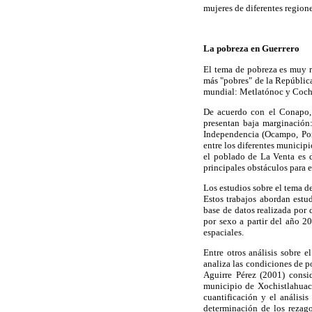
mujeres de diferentes regione
La pobreza en Guerrero
El tema de pobreza es muy r
más "pobres" de la Repúblic
mundial: Metlatónoc y Cocho
De acuerdo con el Conapo,
presentan baja marginación
Independencia (Ocampo, Pont
entre los diferentes municip
el poblado de La Venta es 
principales obstáculos para 
Los estudios sobre el tema d
Estos trabajos abordan estu
base de datos realizada por
por sexo a partir del año 2
espaciales.
Entre otros análisis sobre 
analiza las condiciones de p
Aguirre Pérez (2001) consi
municipio de Xochistlahuac
cuantificación y el análisi
determinación de los rezago