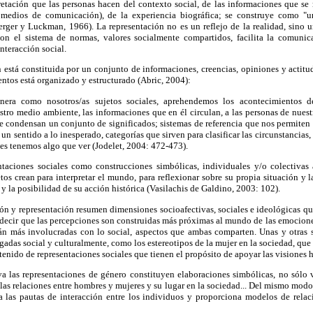
pretación que las personas hacen del contexto social, de las informaciones que se 
ón, medios de comunicación), de la experiencia biográfica; se construye como "
rger y Luckman, 1966). La representación no es un reflejo de la realidad, sino u
con el sistema de normas, valores socialmente compartidos, facilita la comunic
interacción social.
ón está constituida por un conjunto de informaciones, creencias, opiniones y actitu
ntos está organizado y estructurado (Abric, 2004):
anera como nosotros/as sujetos sociales, aprehendemos los acontecimientos de
estro medio ambiente, las informaciones que en él circulan, a las personas de nue
e condensan un conjunto de significados; sistemas de referencia que nos permiten 
 un sentido a lo inesperado, categorías que sirven para clasificar las circunstancias
es tenemos algo que ver (Jodelet, 2004: 472-473).
ntaciones sociales como construcciones simbólicas, individuales y/o colectivas 
tos crean para interpretar el mundo, para reflexionar sobre su propia situación y 
 y la posibilidad de su acción histórica (Vasilachis de Galdino, 2003: 102).
ión y representación resumen dimensiones socioafectivas, sociales e ideológicas 
 decir que las percepciones son construidas más próximas al mundo de las emociones
tán más involucradas con lo social, aspectos que ambas comparten. Unas y otras s
gadas social y culturalmente, como los estereotipos de la mujer en la sociedad, que 
tenido de representaciones sociales que tienen el propósito de apoyar las visiones
va las representaciones de género constituyen elaboraciones simbólicas, no sólo 
 las relaciones entre hombres y mujeres y su lugar en la sociedad... Del mismo mod
 las pautas de interacción entre los individuos y proporciona modelos de relaci