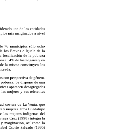
iderado una de las entidades
ipios más marginados a nivel
de 76 municipios sólo ocho
e los Bravos e Iguala de la
a localización de la pobreza
canza 14% de los hogares y en
 de la misma constituyen los
anteada.
as con perspectiva de género.
a pobreza. Se dispone de una
sticas aparecen desagregadas
las mujeres y sus referentes
dad costera de La Venta, que
res y mujeres. Irma Guadalupe
e las mujeres indígenas del
tega Cruz (1998) integra la
a y marginación, así como la
Isabel Osorio Salgado (1995)