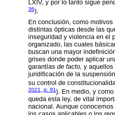
LXIV, y por lo tanto sigue pen
36
).
En conclusión, como motivos 
distintas ópticas desde las qu
inseguridad y violencia en el
organizado, las cuales básic
buscan una mayor indefinició
grises donde poder aplicar u
garantías
de facto,
y aquellos
juridificación de la suspensió
su control de constitucionalid
2021, p. 91
). En medio, y como 
queda esta ley, de vital imp
nacional. Aunque conocemos 
los casos aplicables o los re