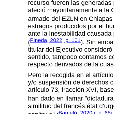
recurso fueron las generadas 
afectó mayoritariamente a la 
armado del EZLN en Chiapas 
estragos producidos por el h
ante la inestabilidad causada
Pineda, 2022, p. 101
(
). Sin emba
titular del Ejecutivo consider
sentido, tampoco contamos co
respecto derivados de la cuasi
Pero la recogida en el artículo
y/o suspensión de derechos c
artículo 73, fracción XVI, bas
han dado en llamar "dictadura 
similitud del francés état d'u
Barceló, 2020a, p. 68