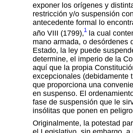
exponer los orígenes y distint
restricción y/o suspensión con
antecedente formal lo encont
1
año VIII (1799),
la cual conte
mano armada, o desórdenes q
Estado, la ley puede suspende
determine, el imperio de la Co
aquí que la propia Constituci
excepcionales (debidamente 
que proporciona una convenie
en suspenso. El ordenamiento
fase de suspensión que le sirv
insólitas que ponen en peligr
Originalmente, la potestad pa
el Legislativo, sin embargo, a