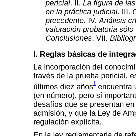
pericial
. II.
La figura de la
en la práctica judicial
. III.
C
precedente.
IV.
Análisis cr
valoración probatoria sólo
Conclusiones
. VII.
Bibliogr
I. Reglas básicas de integra
La incorporación del conocimi
través de la prueba pericial,
1
últimos diez años
encuentra u
(en número), pero sí important
desafíos que se presentan en l
admisión, y que la Ley de Amp
regulación explícita.
En la ley reglamentaria de ref