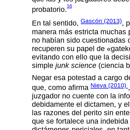
16
probatorio.
Gascón (2013)
En tal sentido,
, 
manera más estricta muchas p
no habían sido cuestionadas c
recuperen su papel de «gatekee
evitando con ello que la deci
simple
junk science
(ciencia b
Negar esa potestad a cargo de
Nieva (2010)
que, como afirma
juzgador no cuente con la inf
debidamente el dictamen, y ell
las razones del perito sin ent
que se fortalece una indebida 
dictámenes periciales, en tant