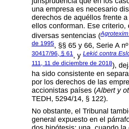
jurisprudencia que en los caso
una empresa es necesario disti
derechos de aquéllos frente a
ellos conforman. Ese criterio
Agrotexim 
diversas sentencias (
de 1995
, §§ 65 y 66, Serie A n
30417/96, § 61
Lekić contra Esl
, y
111, 11 de diciembre de 2018
), de
ha sido consistente en separar
por los derechos de las empre
accionistas países (
Albert y o
TEDH, 5294/14, § 122).
No obstante, el Tribunal tambi
general expuesto en el párrafo
dos hipótesis: una, cuando la