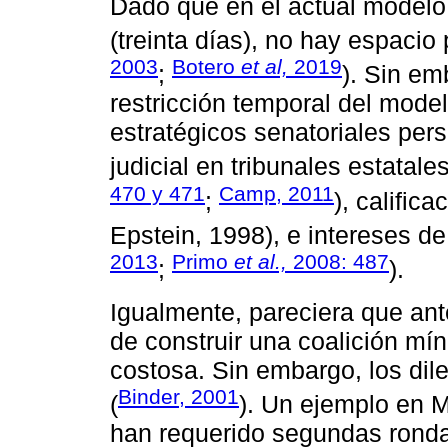
Dado que en el actual modelo
(treinta días), no hay espacio 
2003
Botero
et al,
2019
;
). Sin em
restricción temporal del mode
estratégicos senatoriales pers
judicial en tribunales estatale
470 y 471
Camp, 2011
;
), calific
Epstein, 1998), e intereses d
2013
Primo
et al.,
2008: 487
;
).
Igualmente, pareciera que ante
de construir una coalición mí
costosa. Sin embargo, los dil
Binder, 2001
(
). Un ejemplo en 
han requerido segundas ronda