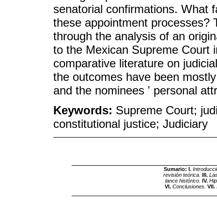
senatorial confirmations. What 
these appointment processes? Th
through the analysis of an origi
to the Mexican Supreme Court in
comparative literature on judicia
the outcomes have been mostly 
and the nominees ' personal attr
Keywords:
Supreme Court; judi
constitutional justice; Judiciary
Sumario: I.
Introducci
revisión teórica
.
III.
Las
lance histórico.
IV.
Hip
VI.
Conclusiones.
VII.