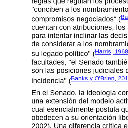
reglas que regulan los proces
"conciben a los nombramiento
Ba
compromisos negociados" (
cuentan con atribuciones, los
para intentar inclinar las dec
de considerar a los nombrami
Harris, 196
su legado político" (
facultades, "el Senado tambié
son las posiciones judiciales
Banks y O'Brien, 20
incidencia" (
En el Senado, la ideología co
una extensión del modelo actit
cual esencialmente postula qu
obedecen a su orientación lib
2002). Una diferencia crítica e