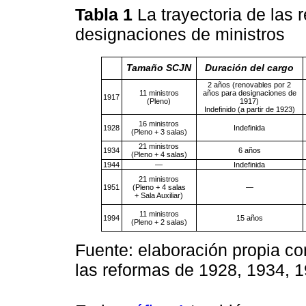
Tabla 1
La trayectoria de las 
designaciones de ministros
Tamaño SCJN
Duración del cargo
2 años (renovables por 2
11 ministros
años para designaciones de
1917
(Pleno)
1917)
Indefinido (a partir de 1923)
16 ministros
1928
Indefinida
(Pleno + 3 salas)
21 ministros
1934
6 años
(Pleno + 4 salas)
1944
—
Indefinida
21 ministros
1951
(Pleno + 4 salas
—
+ Sala Auxiliar)
11 ministros
1994
15 años
(Pleno + 2 salas)
Fuente: elaboración propia co
las reformas de 1928, 1934, 