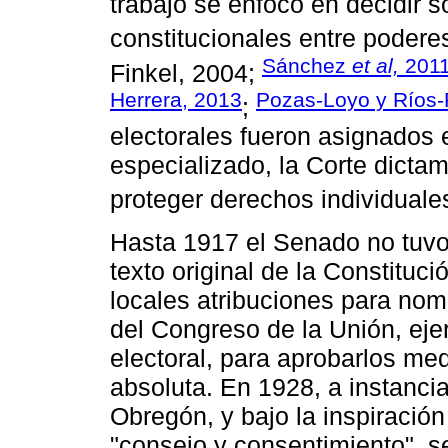
trabajo se enfocó en decidir s
constitucionales entre poderes
Sánchez
et al,
201
Finkel, 2004;
Herrera, 2013
Pozas-Loyo y Ríos-
;
electorales fueron asignados e
especializado, la Corte dictam
proteger derechos individuales
Hasta 1917 el Senado no tuvo
texto original de la Constitució
locales atribuciones para nom
del Congreso de la Unión, eje
electoral, para aprobarlos me
absoluta. En 1928, a instancia
Obregón, y bajo la inspiració
"consejo y consentimiento", se