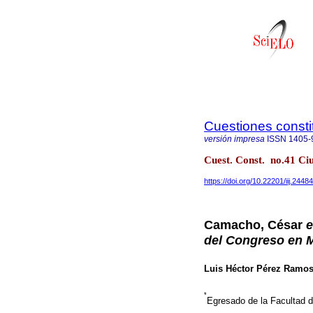
Cuestiones consti
versión impresa
ISSN
1405-
Cuest. Const. no.41 Ci
https://doi.org/10.22201/iij.24
Camacho, César
e
del Congreso en 
Luis Héctor Pérez Ramo
*
Egresado de la Facultad 