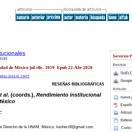
tucionales
Servicios 
9193
Revista
udad de México jul./dic. 2019 Epub 22-Abr-2020
SciELO
484881e.2019.41.13972
Google
RESEÑAS BIBLIOGRÁFICAS
Articulo
t al
. (coords.),
Rendimiento institucional
nueva p
México
Españo
*
Artícu
s
Referen
de Derecho de la UNAM, México; luishect9@gmail.com.
Como c