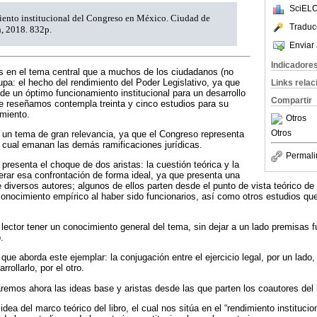
SciELO
ento institucional del Congreso en México. Ciudad de
Traduc
, 2018. 832p.
Enviar 
Indicadore
s en el tema central que a muchos de los ciudadanos (no
pa: el hecho del rendimiento del Poder Legislativo, ya que
Links rela
 de un óptimo funcionamiento institucional para un desarrollo
Compartir
que reseñamos contempla treinta y cinco estudios para su
imiento.
Otros
Otros
e un tema de gran relevancia, ya que el Congreso representa
la cual emanan las demás ramificaciones jurídicas.
Permali
 presenta el choque de dos aristas: la cuestión teórica y la
perar esa confrontación de forma ideal, ya que presenta una
diversos autores; algunos de ellos parten desde el punto de vista teórico de 
conocimiento empírico al haber sido funcionarios, así como otros estudios q
l lector tener un conocimiento general del tema, sin dejar a un lado premisas 
.
que aborda este ejemplar: la conjugación entre el ejercicio legal, por un lado,
rrollarlo, por el otro.
laremos ahora las ideas base y aristas desde las que parten los coautores del l
ea del marco teórico del libro, el cual nos sitúa en el “rendimiento institucio