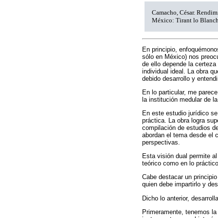
Camacho, César. Rendimi
México: Tirant lo Blanch
En principio, enfoquémono
sólo en México) nos preocu
de ello depende la certeza
individual ideal. La obra 
debido desarrollo y entend
En lo particular, me parec
la institución medular de 
En este estudio jurídico se
práctica. La obra logra su
compilación de estudios de 
abordan el tema desde el 
perspectivas.
Esta visión dual permite a
teórico como en lo práctico
Cabe destacar un principio 
quien debe impartirlo y desa
Dicho lo anterior, desarrol
Primeramente, tenemos la id