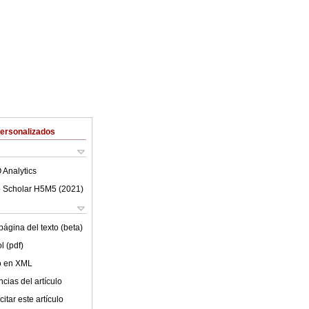
Personalizados
 Analytics
 Scholar H5M5 (
2021
)
ágina del texto (beta)
l (pdf)
lo en XML
cias del artículo
itar este artículo