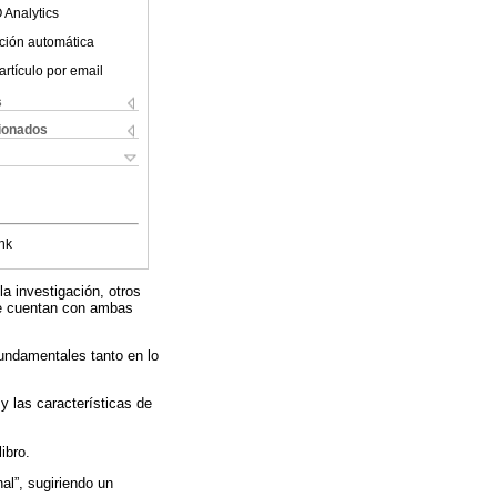
 Analytics
ción automática
artículo por email
s
cionados
nk
la investigación, otros
ue cuentan con ambas
fundamentales tanto en lo
 y las características de
ibro.
nal”, sugiriendo un