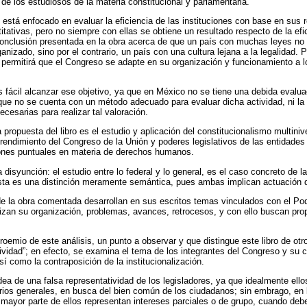
 de los estudiosos de la materia constitucional y parlamentaria.
l está enfocado en evaluar la eficiencia de las instituciones con base en sus 
tativas, pero no siempre con ellas se obtiene un resultado respecto de la efic
 conclusión presentada en la obra acerca de que un país con muchas leyes n
izado, sino por el contrario, un país con una cultura lejana a la legalidad. P
al permitirá que el Congreso se adapte en su organización y funcionamiento a 
fácil alcanzar ese objetivo, ya que en México no se tiene una debida evalua
a que no se cuenta con un método adecuado para evaluar dicha actividad, ni la
cesarias para realizar tal valoración.
a propuesta del libro es el estudio y aplicación del constitucionalismo multiniv
el rendimiento del Congreso de la Unión y poderes legislativos de las entidades
iones puntuales en materia de derechos humanos.
disyunción: el estudio entre lo federal y lo general, es el caso concreto de l
sta es una distinción meramente semántica, pues ambas implican actuación 
 de la obra comentada desarrollan en sus escritos temas vinculados con el Pod
izan su organización, problemas, avances, retrocesos, y con ello buscan pro
oemio de este análisis, un punto a observar y que distingue este libro de otro
tividad”; en efecto, se examina el tema de los integrantes del Congreso y su c
así como la contraposición de la institucionalización.
dea de una falsa representatividad de los legisladores, ya que idealmente ell
rios generales, en busca del bien común de los ciudadanos; sin embrago, en l
 mayor parte de ellos representan intereses parciales o de grupo, cuando deber