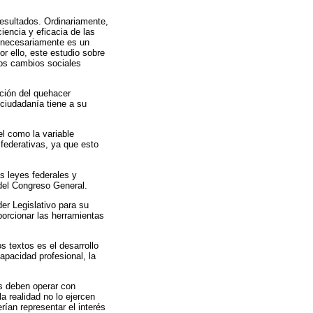
resultados. Ordinariamente,
iencia y eficacia de las
o necesariamente es un
or ello, este estudio sobre
los cambios sociales
ción del quehacer
 ciudadanía tiene a su
el como la variable
 federativas, ya que esto
as leyes federales y
del Congreso General.
er Legislativo para su
porcionar las herramientas
s textos es el desarrollo
apacidad profesional, la
os deben operar con
a realidad no lo ejercen
ían representar el interés