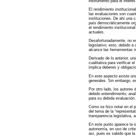
instrumento para el interés
El rendimiento instituciona
las evaluaciones son cuanti
instituciones. De ahí una
país democráticamente organ
el rendimiento institucion
actuales.
Desafortunadamente, no es 
legislativo; esto, debido 
alcance las herramientas ne
Derivado de lo anterior, un
cualitativa para verificar 
implica deberes y obligac
En este aspecto existe una 
generales. Sin embargo, e
Por otro lado, los autores
debido entendimiento; anal
para su debida evaluación.
Como se hizo notar en el pr
del tema de la “representa
transparencia legislativa, 
En este punto aparece la i
autonomía, en uso de crite
así, pues es sabido que la