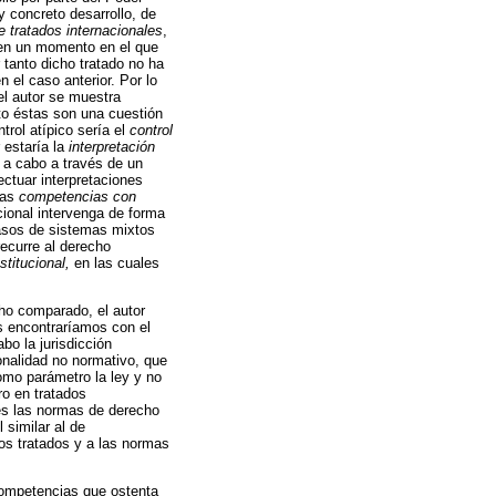
y concreto desarrollo, de
e tratados internacionales
,
, en un momento en el que
 tanto dicho tratado no ha
 el caso anterior. Por lo
l autor se muestra
nto éstas son una cuestión
trol atípico sería el
control
 estaría la
interpretación
 a cabo a través de un
fectuar interpretaciones
las
competencias con
cional intervenga de forma
 casos de sistemas mixtos
recurre al derecho
titucional,
en las cuales
ho comparado, el autor
os encontraríamos con el
bo la jurisdicción
ionalidad no normativo, que
como parámetro la ley y no
ro en tratados
les las normas de derecho
 similar al de
los tratados y a las normas
competencias que ostenta