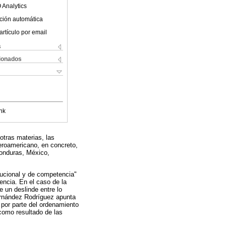
 Analytics
ción automática
artículo por email
s
cionados
nk
otras materias, las
beroamericano, en concreto,
Honduras, México,
tucional y de competencia"
tencia. En el caso de la
e un deslinde entre lo
Fernández Rodríguez apunta
 por parte del ordenamiento
 como resultado de las