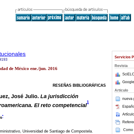
tucionales
Servicios 
9193
Revista
udad de México ene./jun. 2016
SciELO
Google
RESEÑAS BIBLIOGRÁFICAS
Articulo
ez, José Julio.
La jurisdicción
nueva p
1
eroamericana. El reto competencial
Españo
Artícu
*
s
Referen
Como c
ministrativo, Universidad de Santiago de Compostela.