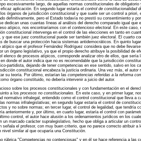
empo excesivamente largo, de aquellas normas constitucionales de obligatorio 
 eficaz aplicación. En segundo lugar estaría el
control de constitucionalidad d
os órganos de jurisdicción constitucional y que suele ser un control a priori
ijado definitivamente, pero el Estado todavía no prestó su consentimiento y por
se dedican unas cuantas líneas al análisis del derecho comparado igual que en
ceso atípico, nos encontraríamos con el
contencioso electoral.
En este caso, e
ción constitucional intervenga en el control de las elecciones en tanto en cua
, y que ese juez constitucional puede ser también juez electoral. El cuarto con
s de buscar una protección hacia sistemas antidemocráticos. En quinto lugar
 atípico que el profesor Fernández Rodríguez considera que no debe llevarse
por un órgano legislativo, ya que el propio derecho atribuye la posibilidad de e
el elenco de procesos atípicos, corresponde analizar otro de ellos, que sería 
en donde el autor indica que no es recomendable que la jurisdicción constitu
lítico-partidista, dejando de tener competencias en ese sentido, salvo en los
isdicción constitucional encabeza la justicia ordinaria. Una vez más, el autor 
 su teoría. Por último, estarían las
competencias referidas a la reforma cons
como órgano constituido, no debería intervenir a juicio del autor.
ucioso sobre los procesos constitucionales y con fundamentación en el derec
quinto a los
procesos no constitucionales
. En este caso, y en primer lugar, n
ad normativo infralegal, entendido como el control constitucional que lleva a ca
las normas infralegislativas; en segundo lugar estaría el control de constituc
ctos y no sobre normas; en tercer lugar, el control de legalidad, que tendría 
ía anteriormente y, por último, en cuarto lugar, estaría el control con parámet
último control, el autor hace alusión a los ordenamientos jurídicos en los cua
n un marcado carácter supralegislativo, hecho que obliga a articular un control
 señala el profesor, con muy buen criterio, que no parece correcto atribuir a 
 nivel similar al que ocuparía una Constitución.
mo rúbrica "Competencias no contenciosas" y en él se hace referencia a las 