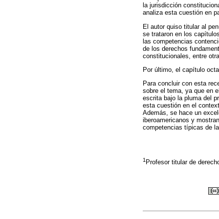
la jurisdicción constitucio
analiza esta cuestión en 
El autor quiso titular al p
se trataron en los capítulos
las competencias contencios
de los derechos fundamental
constitucionales, entre otr
Por último, el capítulo octa
Para concluir con esta rec
sobre el tema, ya que en el
escrita bajo la pluma del 
esta cuestión en el contex
Además, se hace un excelen
iberoamericanos y mostrand
competencias típicas de la
1
Profesor titular de derec