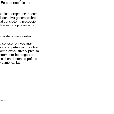
. En este capítulo se
sobre las competencias que
 descriptivo general sobre
ad concreto, la protección
típicos, los procesos no
vante de la monografía.
a conocer o investigar
reto competencial. La obra
forma exhaustiva y precisa
iertamente heterogéneo.
cial en diferentes países
eroamérica las
mmons