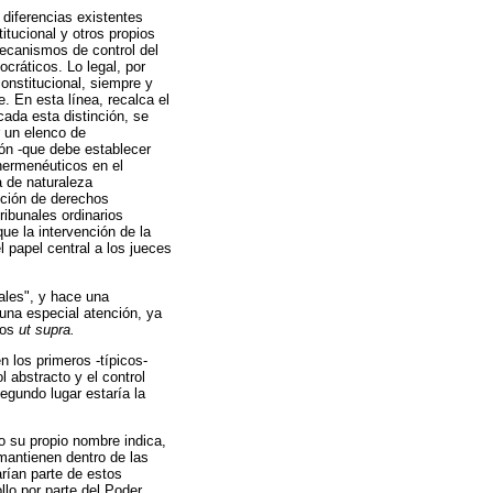
s diferencias existentes
itucional y otros propios
mecanismos de control del
cráticos. Lo legal, por
onstitucional, siempre y
. En esta línea, recalca el
cada esta distinción, se
r un elenco de
ión -que debe establecer
 hermenéuticos en el
a de naturaleza
ección de derechos
ribunales ordinarios
e la intervención de la
l papel central a los jueces
nales", y hace una
 una especial atención, ya
mos
ut supra.
 los primeros -típicos-
l abstracto y el control
 segundo lugar estaría la
o su propio nombre indica,
 mantienen dentro de las
arían parte de estos
llo por parte del Poder