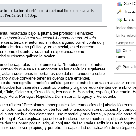
SciELO
é Julio. La jurisdicción constitucional iberoamericana. El
Traduc
o: Porrúa, 2014. 185p.
Enviar 
Indicadore
nta, redactada bajo la pluma del profesor Fernández
Links rela
lo
La jurisdicción constitucional iberoamericana. El reto
se caracteriza el autor es, sin duda alguna, por el continuo y
Compartir
bito del derecho público y, en especial, en el derecho
Otros
ción como docente y su amplia experiencia como
ad Autónoma gallega lo avalan.
Otros
n ocho capítulos. En el primero, la "Introducción", el autor
Permali
al contenido que se va a encontrar en los capítulos siguientes.
o, aclara cuestiones importantes que deben conocerse sobre
gano y que conviene tener en cuenta para entender,
de esta monografía. También señala que en el estudio se van a analizar, entre 
ribuidos los tribunales constitucionales y órganos equivalentes del ámbito i
sil, Chile, Colombia, Costa Rica, Ecuador, El Salvador, España, Guatemala, 
ay, Perú, Portugal, República Dominicana, Uruguay y Venezuela.
como rúbrica "Precisiones conceptuales: las categorías de jurisdicción consti
al lector las diferencias existentes entre jurisdicción constitucional y compe
, el autor apela a dos elementos: uno material y otro formal, y para ello parte d
nte legal. Para explicar qué debe entenderse por competencia, el profesor 
a dos visiones: por un lado, el conjunto de facultades atribuidas a un órgano
s fines que le son propios, y por otro, la capacidad de actuación de un órgano