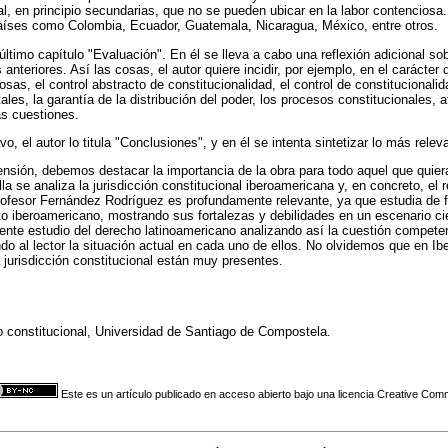
nal, en principio secundarias, que no se pueden ubicar en la labor contenciosa
países como Colombia, Ecuador, Guatemala, Nicaragua, México, entre otros.
enúltimo capítulo "Evaluación". En él se lleva a cabo una reflexión adicional 
 anteriores. Así las cosas, el autor quiere incidir, por ejemplo, en el carácter
as, el control abstracto de constitucionalidad, el control de constitucionalid
es, la garantía de la distribución del poder, los procesos constitucionales, a
as cuestiones.
vo, el autor lo titula "Conclusiones", y en él se intenta sintetizar lo más rele
ensión, debemos destacar la importancia de la obra para todo aquel que quier
la se analiza la jurisdicción constitucional iberoamericana y, en concreto, el 
profesor Fernández Rodríguez es profundamente relevante, ya que estudia de 
to iberoamericano, mostrando sus fortalezas y debilidades en un escenario c
te estudio del derecho latinoamericano analizando así la cuestión competen
o al lector la situación actual en cada uno de ellos. No olvidemos que en Ib
 jurisdicción constitucional están muy presentes.
ho constitucional, Universidad de Santiago de Compostela.
Este es un artículo publicado en acceso abierto bajo una licencia Creative Co