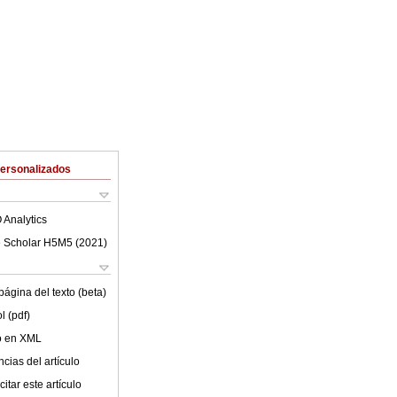
Personalizados
 Analytics
 Scholar H5M5 (
2021
)
ágina del texto (beta)
l (pdf)
lo en XML
cias del artículo
itar este artículo