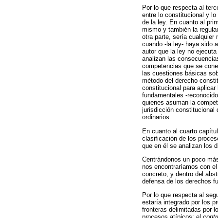
Por lo que respecta al terce
entre lo constitucional y l
de la ley. En cuanto al pr
mismo y también la regulac
otra parte, sería cualquie
cuando -la ley- haya sido 
autor que la ley no ejecuta
analizan las consecuencias
competencias que se conect
las cuestiones básicas sob
método del derecho constit
constitucional para aplicar
fundamentales -reconocidos 
quienes asuman la competen
jurisdicción constitucional
ordinarios.
En cuanto al cuarto capítu
clasificación de los proces
que en él se analizan los 
Centrándonos un poco más e
nos encontraríamos con el c
concreto, y dentro del abstr
defensa de los derechos fun
Por lo que respecta al seg
estaría integrado por los p
fronteras delimitadas por l
procesos atípicos: el
contr