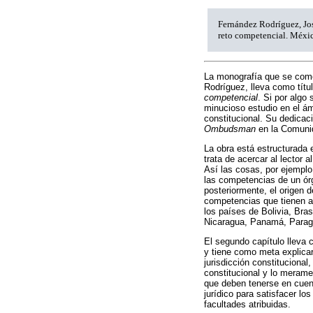
Fernández Rodríguez, Jos
reto competencial. Méxic
La monografía que se come
Rodríguez, lleva como títu
competencial
. Si por algo 
minucioso estudio en el ám
constitucional. Su dedica
Ombudsman
en la Comunid
La obra está estructurada e
trata de acercar al lector 
Así las cosas, por ejempl
las competencias de un ór
posteriormente, el origen 
competencias que tienen at
los países de Bolivia, Bra
Nicaragua, Panamá, Paragu
El segundo capítulo lleva 
y tiene como meta explicar 
jurisdicción constitucional
constitucional y lo merame
que deben tenerse en cuent
jurídico para satisfacer lo
facultades atribuidas.