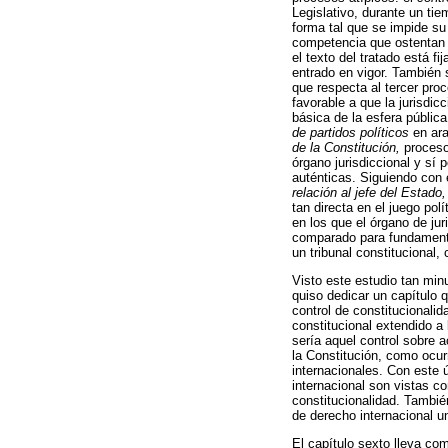
Legislativo, durante un ti
forma tal que se impide su
competencia que ostentan l
el texto del tratado está f
entrado en vigor. También 
que respecta al tercer pro
favorable a que la jurisdic
básica de la esfera pública
de partidos políticos
en ara
de la Constitución,
proceso
órgano jurisdiccional y sí 
auténticas. Siguiendo con 
relación al jefe del Estado,
tan directa en el juego po
en los que el órgano de jur
comparado para fundamentar
un tribunal constitucional, 
Visto este estudio tan min
quiso dedicar un capítulo 
control de constitucionalid
constitucional extendido a 
sería aquel control sobre a
la Constitución, como ocurr
internacionales. Con este 
internacional son vistas co
constitucionalidad. También
de derecho internacional un
El capítulo sexto lleva co