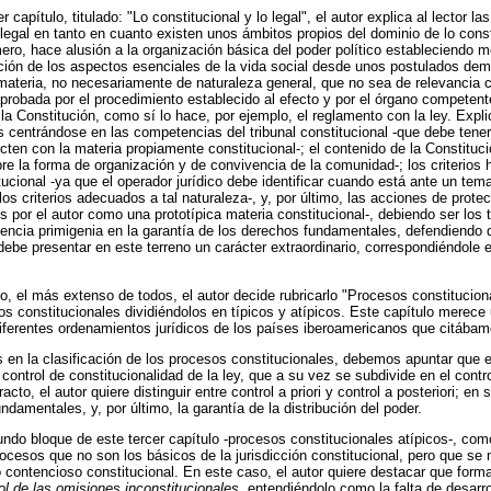
r capítulo, titulado: "Lo constitucional y lo legal", el autor explica al lector la
o legal en tanto en cuanto existen unos ámbitos propios del dominio de lo const
imero, hace alusión a la organización básica del poder político estableciendo 
ión de los aspectos esenciales de la vida social desde unos postulados demo
r materia, no necesariamente de naturaleza general, que no sea de relevancia c
aprobada por el procedimiento establecido al efecto y por el órgano competente
 la Constitución, como sí lo hace, por ejemplo, el reglamento con la ley. Expli
 centrándose en las competencias del tribunal constitucional -que debe tene
en con la materia propiamente constitucional-; el contenido de la Constituc
re la forma de organización y de convivencia de la comunidad-; los criterios
ucional -ya que el operador jurídico debe identificar cuando está ante un tem
 los criterios adecuados a tal naturaleza-, y, por último, las acciones de prot
por el autor como una prototípica materia constitucional-, debiendo ser los t
cia primigenia en la garantía de los derechos fundamentales, defendiendo qu
 debe presentar en este terreno un carácter extraordinario, correspondiéndole e
lo, el más extenso de todos, el autor decide rubricarlo "Procesos constitucio
os constitucionales dividiéndolos en típicos y atípicos. Este capítulo merece
diferentes ordenamientos jurídicos de los países iberoamericanos que citába
n la clasificación de los procesos constitucionales, debemos apuntar que en
ontrol de constitucionalidad de la ley, que a su vez se subdivide en el contro
acto, el autor quiere distinguir entre control a priori y control a posteriori; en
damentales, y, por último, la garantía de la distribución del poder.
undo bloque de este tercer capítulo -procesos constitucionales atípicos-, com
rocesos que no son los básicos de la jurisdicción constitucional, pero que se
o contencioso constitucional. En este caso, el autor quiere destacar que form
ol de las omisiones inconstitucionales,
entendiéndolo como la falta de desarro