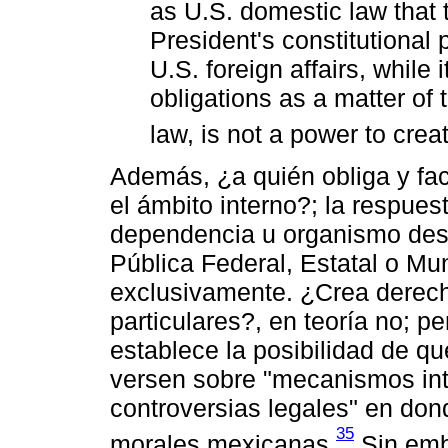
as U.S. domestic law that t
President's constitutional
U.S. foreign affairs, while 
obligations as a matter of 
law, is not a power to crea
Además, ¿a quién obliga y facu
el ámbito interno?; la respuest
dependencia u organismo desc
Pública Federal, Estatal o Mun
exclusivamente. ¿Crea derech
particulares?, en teoría no; pe
establece la posibilidad de qu
versen sobre "mecanismos int
controversias legales" en don
35
morales mexicanas.
Sin emb