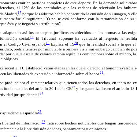
 momentos emitían partidos completos de este deporte. En la demanda solicitab
derechos, el 12% de las cantidades que las cadenas de televisión les hubier
17
 de Madrid,
porque los árbitros habían consentido la emisión de su imagen, y ello
argumento fue el siguiente: "O no se está conforme con la retransmisión de su 
epta ésta y se negocia su retribución".
do adaptando así los conceptos jurídicos establecidos en las normas a las exig
18
formación social.
El Tribunal Supremo ha evaluado al respecto la realida
19
20
en el Código Civil español.
Explica el TS
que la realidad social a la que el 
jurídico, podría tenerse por inmutable a primera vista, sin embargo cambian de posi
er por qué la escala de valores cambia según las convicciones sobre el mundo, la
ociológicas.
ca social el TC estableció varias etapas en las que el derecho al honor prevalecía s
21
cen las libertades de expresión e información sobre el honor.
se produce por el carácter relativo que tienen todos los derechos, en tanto no e
23
os fundamentales del artículo 20.1 de la CE
y los garantizados en el artículo 18.
24
ctividad jurisprudencial.
25
urisprudencia española
27
a libertad de información
trata sobre hechos noticiables que tengan trascendenc
referencia a la libre difusión de ideas, pensamientos u opiniones.