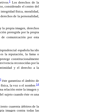
1
tivos.
Los derechos de la
no, considerado el centro del
integridad física, moralidad,
 derechos de la personalidad,
 y la propia imagen, derechos
ación protegida por la propia
s de comunicación por esta
risprudencial española ha ido
es la reputación, la fama o
 protege constitucionalmente
onvivencia reconocidas por la
intimidad y el derecho a la
3
éste garantiza el ámbito de
14
física, la voz o el nombre.
na relación entre la imagen y
del sujeto cuando éste es una
iento cuarenta árbitros de la
pia imagen contra todas las