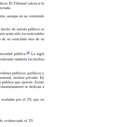
icos. El Tribunal valora si la
fectada.
ación, aunque en su contenido
l hecho de interés público es
ero serán sólo los noticiables
o de su veracidad sino de su
48
iosidad pública.
La regla
 valorado también los hechos
vidores públicos, políticos y
ersonal, incluso privado. En
n pública que ejercen. Existe
voluntariamente se dedican a
s avaladas por el TS, que en
ado evidenciado el TS