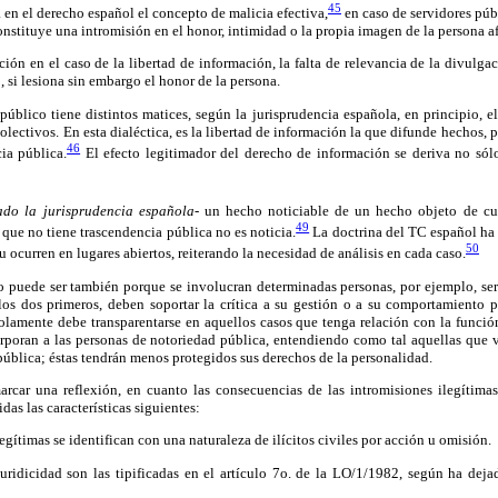
45
a en el derecho español el concepto de malicia efectiva,
en caso de servidores públ
tituye una intromisión en el honor, intimidad o la propia imagen de la persona a
ción en el caso de la libertad de información, la falta de relevancia de la divulg
, si lesiona sin embargo el honor de la persona.
público tiene distintos matices, según la jurisprudencia española, en principio, e
colectivos. En esta dialéctica, es la libertad de información la que difunde hechos, p
46
ia pública.
El efecto legitimador del derecho de información se deriva no sól
do la jurisprudencia española-
un hecho noticiable de un hecho objeto de cur
49
que no tiene trascendencia pública no es noticia.
La doctrina del TC español ha
50
ocurren en lugares abiertos, reiterando la necesidad de análisis en cada caso.
co puede ser también porque se involucran determinadas personas, por ejemplo, ser
 los dos primeros, deben soportar la crítica a su gestión o a su comportamiento p
solamente debe transparentarse en aquellos casos que tenga relación con la funció
orporan a las personas de notoriedad pública, entendiendo como tal aquellas que 
ública; éstas tendrán menos protegidos sus derechos de la personalidad.
arcar una reflexión, en cuanto las consecuencias de las intromisiones ilegítima
das las características siguientes:
egítimas se identifican con una naturaleza de ilícitos civiles por acción u omisión.
juridicidad son las tipificadas en el artículo 7o. de la LO/1/1982, según ha dej