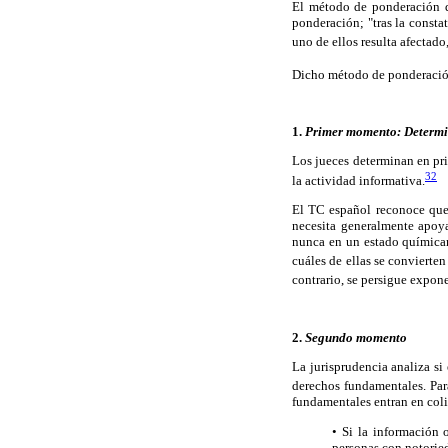
El método de ponderación 
ponderación; "tras la consta
uno de ellos resulta afectado
Dicho método de ponderaci
1.
Primer momento: Determin
Los jueces determinan en prim
32
la actividad informativa.
El TC español reconoce que 
necesita generalmente apoya
nunca en un estado químicame
cuáles de ellas se convierte
contrario, se persigue expon
2.
Segundo momento
La jurisprudencia analiza si
derechos fundamentales. Para
fundamentales entran en col
• Si la información o
personas con notorie