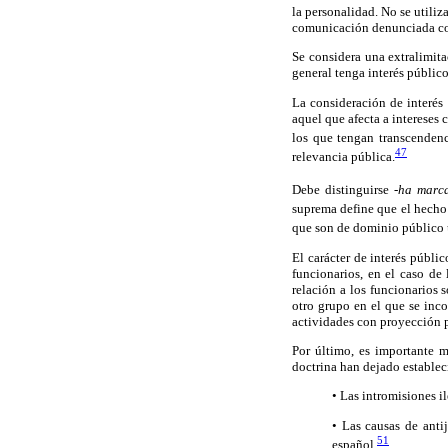
la personalidad. No se utiliz
comunicación denunciada cons
Se considera una extralimita
general tenga interés público
La consideración de interés 
aquel que afecta a intereses 
los que tengan transcendenc
47
relevancia pública.
Debe distinguirse -
ha marca
suprema define que el hecho 
que son de dominio público u 
El carácter de interés públi
funcionarios, en el caso de
relación a los funcionarios 
otro grupo en el que se inc
actividades con proyección p
Por último, es importante m
doctrina han dejado estableci
• Las intromisiones il
• Las causas de anti
51
español.