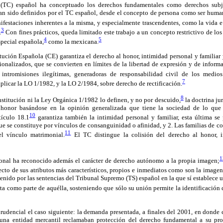
 (TC) español ha conceptuado los derechos fundamentales como derechos subje
han sido definidos por el TC español, desde el concepto de persona como ser huma
ifestaciones inherentes a la misma, y especialmente trascendentes, como la vida e 
3
.
Con fines prácticos, queda limitado este trabajo a un concepto restrictivo de los
4
5
special española,
como la mexicana.
itución Española (CE) garantiza el derecho al honor, intimidad personal y familiar
ionalizados, que se convierten en límites de la libertad de expresión y de inform
ntromisiones ilegítimas, generadoras de responsabilidad civil de los medio
7
plicar la LO 1/1982, y la LO 2/1984, sobre derecho de rectificación.
8
nstitución ni la Ley Orgánica 1/1982 lo definen, y no por descuido,
la doctrina ju
honor basándose en la opinión generalizada que tiene la sociedad de lo que 
10
tículo 18.1
garantiza también la intimidad personal y familiar, esta última se
que se constituye por vínculos de consanguinidad o afinidad, y 2. Las familias de c
11
l vínculo matrimonial.
El TC distingue la colisión del derecho al honor, 
1
ional ha reconocido además el carácter de derecho autónomo a la propia imagen;
ecto de sus atributos más característicos, propios e inmediatos como son la imagen 
tenido por las sentencias del Tribunal Supremo (TS) español en la que sí establece u
sta como parte de aquélla, sosteniendo que sólo su unión permite la identificación 
prudencial el caso siguiente: la demanda presentada, a finales del 2001, en donde c
una entidad mercantil reclamaban protección del derecho fundamental a su pro