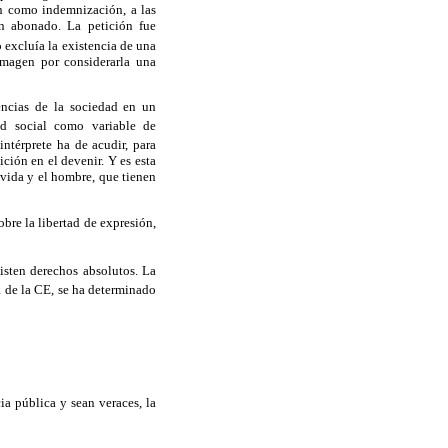
an como indemnización, a las
an abonado. La petición fue
 excluía la existencia de una
imagen por considerarla una
encias de la sociedad en un
d social como variable de
intérprete ha de acudir, para
ción en el devenir. Y es esta
 vida y el hombre, que tienen
obre la libertad de expresión,
xisten derechos absolutos. La
1 de la CE, se ha determinado
ia pública y sean veraces, la