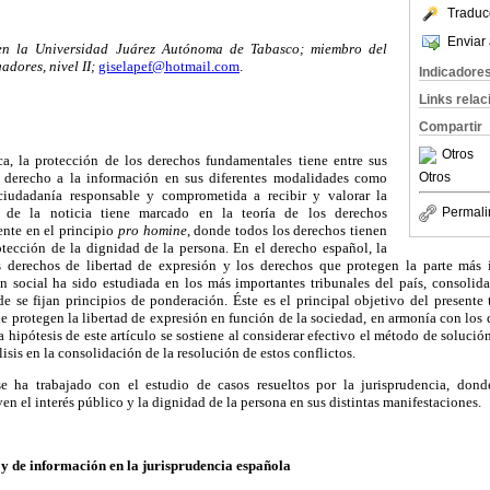
Traduc
Enviar 
 en la Universidad Juárez Autónoma de Tabasco; miembro del
adores, nivel II;
giselapef@hotmail.com
.
Indicadore
Links rela
Compartir
Otros
a, la protección de los derechos fundamentales tiene entre sus
Otros
l derecho a la información en sus diferentes modalidades como
iudadanía responsable y comprometida a recibir y valorar la
co de la noticia tiene marcado en la teoría de los derechos
Permali
ente en el principio
pro homine
, donde todos los derechos tienen
otección de la dignidad de la persona. En el derecho español, la
los derechos de libertad de expresión y los derechos que protegen la parte más
 social ha sido estudiada en los más importantes tribunales del país, consolid
 se fijan principios de ponderación. Éste es el principal objetivo del presente 
ue protegen la libertad de expresión en función de la sociedad, en armonía con los
La hipótesis de este artículo se sostiene al considerar efectivo el método de solución
isis en la consolidación de la resolución de estos conflictos.
se ha trabajado con el estudio de casos resueltos por la jurisprudencia, do
n el interés público y la dignidad de la persona en sus distintas manifestaciones.
n y de información en la jurisprudencia española