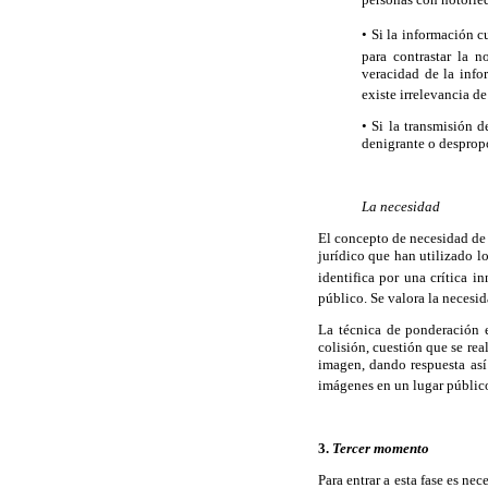
• Si la información c
para contrastar la n
veracidad de la info
existe irrelevancia d
• Si la transmisión d
denigrante o desprop
La necesidad
El concepto de necesidad de u
jurídico que han utilizado l
identifica por una crítica in
público. Se valora la necesid
La técnica de ponderación e
colisión, cuestión que se rea
imagen, dando respuesta as
imágenes en un lugar público
3.
Tercer momento
Para entrar a esta fase es ne