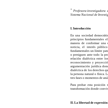
*
Profesora-investigadora
Sistema Nacional de Investig
I. Introducción
En una sociedad democrátic
principios fundamentales e
manera de conformar una c
noticia, el interés públi
fundamentales un límite pat
o persiguen ante todo la pr
relación dialéctica entre 
reconocimiento y proyección
argumentación jurídica donde
dialéctica de los derechos q
la persona natural o física. 
tres fases o momentos de anál
Para probar esta posición 
transformación donde convive
II. La libertad de expresió