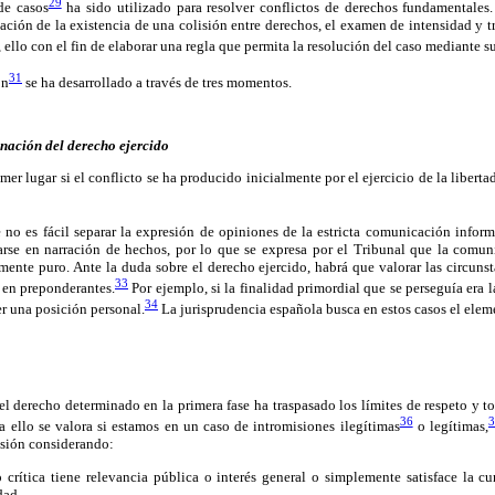
29
de casos
ha sido utilizado para resolver conflictos de derechos fundamentales
tación de la existencia de una colisión entre derechos, el examen de intensidad y 
, ello con el fin de elaborar una regla que permita la resolución del caso mediante s
31
ón
se ha desarrollado a través de tres momentos.
ación del derecho ejercido
er lugar si el conflicto se ha producido inicialmente por el ejercicio de la libert
no es fácil separar la expresión de opiniones de la estricta comunicación informa
rse en narración de hechos, por lo que se expresa por el Tribunal que la comun
nte puro. Ante la duda sobre el derecho ejercido, habrá que valorar las circunst
33
n en preponderantes.
Por ejemplo, si la finalidad primordial que se perseguía era l
34
er una posición personal.
La jurisprudencia española busca en estos casos el ele
 el derecho determinado en la primera fase ha traspasado los límites de respeto y to
36
 ello se valora si estamos en un caso de intromisiones ilegítimas
o legítimas,
isión considerando:
 crítica tiene relevancia pública o interés general o simplemente satisface la cu
dad.