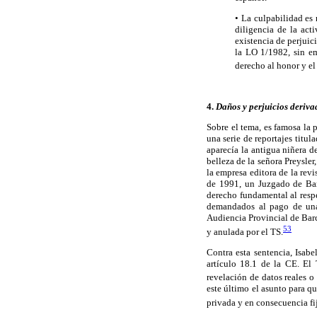
• La culpabilidad es 
diligencia de la act
existencia de perjuic
la LO 1/1982, sin em
derecho al honor y e
4.
Daños y perjuicios deriva
Sobre el tema, es famosa la 
una serie de reportajes titu
aparecía la antigua niñera d
belleza de la señora Preysle
la empresa editora de la re
de 1991, un Juzgado de Bar
derecho fundamental al respe
demandados al pago de una 
Audiencia Provincial de Barc
53
y anulada por el TS.
Contra esta sentencia, Isabe
artículo 18.1 de la CE. El
revelación de datos reales o
este último el asunto para q
privada y en consecuencia f