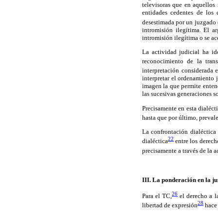
televisoras que en aquellos
entidades cedentes de los 
desestimada por un juzgado
intromisión ilegítima. El 
intromisión ilegítima o se ac
La actividad judicial ha i
reconocimiento de la trans
interpretación considerada 
interpretar el ordenamiento 
imagen la que permite entend
las sucesivas generaciones s
Precisamente en esta dialécti
hasta que por último, prevale
La confrontación dialéctica 
22
dialéctica
entre los derech
precisamente a través de la a
III. La ponderación en la j
26
Para el TC,
el derecho a l
28
libertad de expresión
hace 