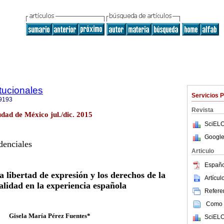
tucionales
Servicios 
9193
Revista
dad de México jul./dic. 2015
SciELO
Google
denciales
Articulo
Españo
la libertad de expresión y los derechos de la
Artícu
alidad en la experiencia española
Referen
Como c
Gisela María Pérez Fuentes*
SciELO