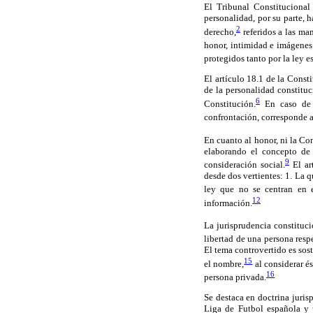
El Tribunal Constitucional
personalidad, por su parte, 
2
derecho,
referidos a las man
honor, intimidad e imágenes
protegidos tanto por la ley e
El artículo 18.1 de la Const
de la personalidad constituc
6
Constitución.
En caso de i
confrontación, corresponde a
En cuanto al honor, ni la Co
elaborando el concepto de 
9
consideración social.
El ar
desde dos vertientes: 1. La 
ley que no se centran en e
12
información.
La jurisprudencia constituc
libertad de una persona resp
El tema controvertido es sos
15
el nombre,
al considerar é
16
persona privada.
Se destaca en doctrina juris
Liga de Futbol española y 