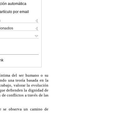
ción automática
artículo por email
s
cionados
nk
 íntima del ser humano o su
ando una teoría basada en la
trabajo, valorar la evolución
 que defienden la dignidad de
 de conflictos a través de las
nde se observa un camino de