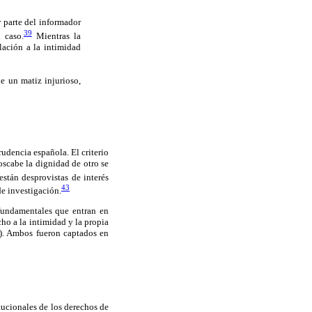
 parte del informador
39
 caso.
Mientras la
lación a la intimidad
le un matiz injurioso,
rudencia española. El criterio
oscabe la dignidad de otro se
stán desprovistas de interés
43
de investigación.
 fundamentales que entran en
cho a la intimidad y la propia
). Ambos fueron captados en
itucionales de los derechos de