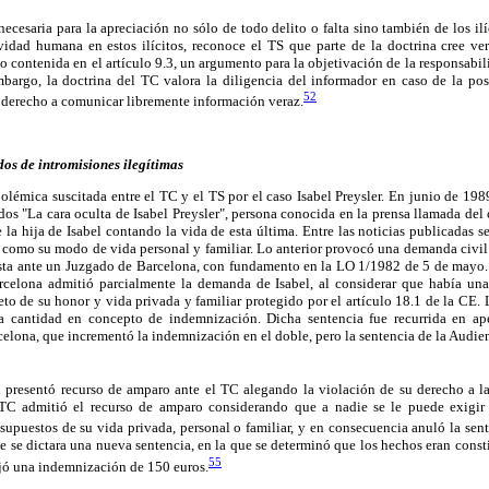
necesaria para la apreciación no sólo de todo delito o falta sino también de los ilíc
ividad humana en estos ilícitos, reconoce el TS que parte de la doctrina cree ve
io contenida en el artículo 9.3, un argumento para la objetivación de la responsabil
bargo, la doctrina del TC valora la diligencia del informador en caso de la posi
52
l derecho a comunicar libremente información veraz.
dos de intromisiones ilegítimas
polémica suscitada entre el TC y el TS por el caso Isabel Preysler. En junio de 1989
lados "La cara oculta de Isabel Preysler", persona conocida en la prensa llamada del
e la hija de Isabel contando la vida de esta última. Entre las noticias publicadas 
r, como su modo de vida personal y familiar. Lo anterior provocó una demanda civil d
vista ante un Juzgado de Barcelona, con fundamento en la LO 1/1982 de 5 de mayo
celona admitió parcialmente la demanda de Isabel, al considerar que había una 
to de su honor y vida privada y familiar protegido por el artículo 18.1 de la CE.
cantidad en concepto de indemnización. Dicha sentencia fue recurrida en ap
elona, que incrementó la indemnización en el doble, pero la sentencia de la Audien
l presentó recurso de amparo ante el TC alegando la violación de su derecho a la
 TC admitió el recurso de amparo considerando que a nadie se le puede exigir
 supuestos de su vida privada, personal o familiar, y en consecuencia anuló la sen
ue se dictara una nueva sentencia, en la que se determinó que los hechos eran consti
55
ijó una indemnización de 150 euros.