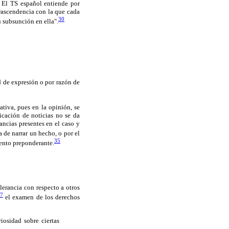
. El TS español entiende por
trascendencia con la que cada
30
u subsunción en ella".
ad de expresión o por razón de
tiva, pues en la opinión, se
icación de noticias no se da
ancias presentes en el caso y
a de narrar un hecho, o por el
35
mento preponderante.
lerancia con respecto a otros
37
el examen de los derechos
riosidad sobre ciertas