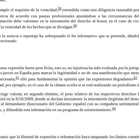
38
umple el requisito de la veracidad,
entendida como una diligencia razonable por
oticia de acuerdo con pautas profesionales ajustándose a las circunstancias del
rmación debe valorarse en la intromisión del derecho al honor, en el caso de vio
40
e la veracidad de los hechos que se divulgan.
e la noticia o reportaje ha sobrepasado el fin informativo que se pretende, dándo
orcionado.
na expresión fuerte pero lícita, esto es, no injuriosa ha sido evaluada por la jurisp
os jueces en España para marcar la legitimidad o no de una manifestación que men
41
42
necesaria,
ello para fundamentar la opinión que las expresiones degradantes
e
ad, por ejemplo, en el caso de la cámara oculta si se está realizando un periodismo 
xige valorar, en segundo término, el peso relativo de los respectivos derechos
lizó en la S/16/2009, donde se declara inexistente la intromisión ilegítima del dere
í al demandante (funcionario del Gobierno español con su compañera sentimental
44
, y difundida esta información en un programa de entretenimiento.
cesario que la libertad de expresión e información haya traspasado los límites const