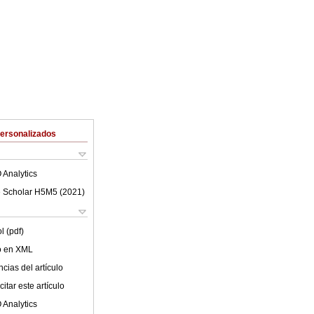
Personalizados
 Analytics
 Scholar H5M5 (
2021
)
l (pdf)
lo en XML
cias del artículo
itar este artículo
 Analytics