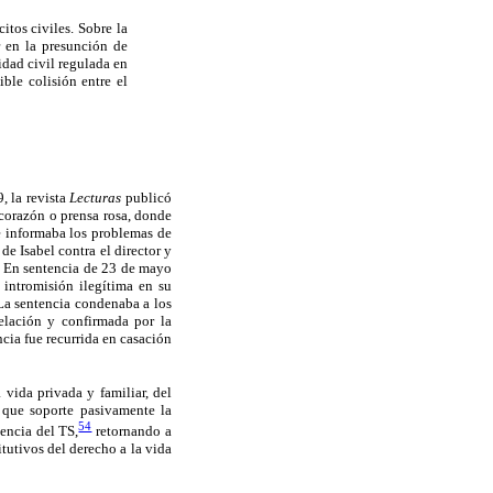
itos civiles. Sobre la
r en la presunción de
idad civil regulada en
ble colisión entre el
, la revista
Lecturas
publicó
 corazón o prensa rosa, donde
se informaba los problemas de
e Isabel contra el director y
. En sentencia de 23 de mayo
intromisión ilegítima en su
 La sentencia condenaba a los
elación y confirmada por la
cia fue recurrida en casación
 vida privada y familiar, del
 que soporte pasivamente la
54
tencia del TS,
retornando a
tutivos del derecho a la vida