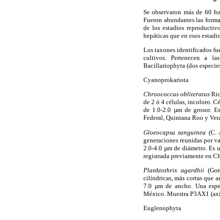
Se observaron más de 60 form
Fueron abundantes las formas
de los estadios reproductiv
hepáticas que en esos estadio
Los taxones identificados fu
cultivos. Pertenecen a la
Bacillariophyta (dos especie
Cyanoprokariota
Chroococcus obliteratus
Ric
de 2 ó 4 células, incoloro. 
de 1.0-2.0 µm de grosor. Es
Federal, Quintana Roo y Vera
Gloeocapsa sanguinea
(C. 
generaciones reunidas por va
2.0-4.0 µm de diámetro. Es 
registrada previamente en Ch
Planktothrix agardhii
(Gom
cilíndricas, más cortas que a
7.0 µm de ancho. Una espec
México. Muestra P3AX1 (axil
Euglenophyta