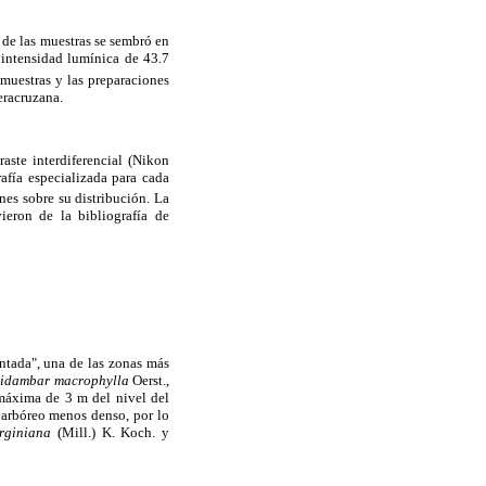
 de las muestras se sembró en
intensidad lumínica de 43.7
muestras y las preparaciones
eracruzana.
aste interdiferencial (Nikon
afía especializada para cada
nes sobre su distribución. La
ieron de la bibliografía de
ntada", una de las zonas más
uidambar macrophylla
Oerst.,
 máxima de 3 m del nivel del
o arbóreo menos denso, por lo
irginiana
(Mill.) K. Koch. y