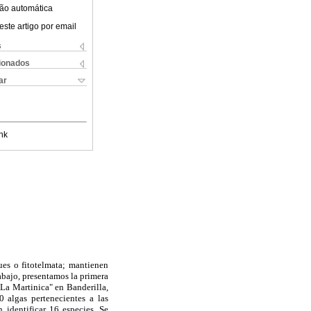
ão automática
este artigo por email
s
cionados
ar
nk
ues o fitotelmata; mantienen
abajo, presentamos la primera
"La Martinica" en Banderilla,
0 algas pertenecientes a las
 identificar 16 especies. Se