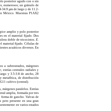
polo posterior agudo con o sin
des, numerosos; un gránulo de
4-34.9 µm de largo y de 11.2-
o en México. Muestras P1AX2
ápice amplio y polo posterior
es en el material fijado. Dos
hilera doble de tricocistos.
E.
el material fijado. Células de
entes acuáticos diversos. En
ados a subrostrados, márgenes
; estrías centrales radiales y
 largo y 3.5-3.8 de ancho, 28
y metafítica, de distribución
11 cultivo (central).
, márgenes paralelos. Estrías
ntral amplia, formada por tres
en forma de gancho. Valvas de
a pero presente en una gran
uentemente en varios estados