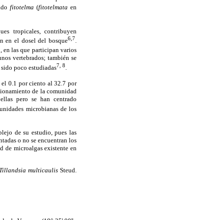
nado
fitotelma
(
fitotelmata
en
es tropicales, contribuyen
6,7
an en el dosel del bosque
.
2
, en las que participan varios
unos vertebrados; también se
7, 8
 sido poco estudiadas
.
el 0.1 por ciento al 32.7 por
ncionamiento de la comunidad
 ellas pero se han centrado
munidades microbianas de los
lejo de su estudio, pues las
ntadas o no se encuentran los
ad de microalgas existente en
Tillandsia multicaulis
Steud.