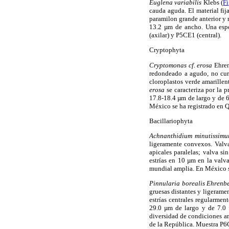
Euglena variabilis
Klebs (
Fi
cauda aguda. El material fij
paramilon grande anterior y 
13.2 µm de ancho. Una espe
(axilar) y P5CE1 (central).
Cryptophyta
Cryptomonas cf. erosa
Ehren
redondeado a agudo, no curvo
cloroplastos verde amarillent
erosa
se caracteriza por la p
17.8-18.4 µm de largo y de 
México se ha registrado en 
Bacillariophyta
Achnanthidium minutissim
ligeramente convexos. Valva c
apicales paralelas; valva si
estrías en 10 µm en la valva
mundial amplia. En México s
Pinnularia borealis Ehrenb
gruesas distantes y ligeramen
estrías centrales regularmen
29.0 µm de largo y de 7.0 
diversidad de condiciones a
de la República. Muestra P6C