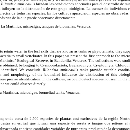
e
Tillandsia multicaulis
brindan las condiciones adecuadas para el desarrollo de mi
a influyen en la distribución de este grupo biológico. La escasez de individuos e
precisa de todas las especies. En los cultivos aparecieron especies no observadas 
ás rica de la que puede observarse directamente.
 La Martinica, microalgas, tanques de bromelias, Veracruz.
to retain water in the leaf axils that are known as tanks or phytotelmata; they s
acteria to small vertebrates. In this paper, we present the first approach to the micro
Martinica" Ecological Reserve, in Banderilla, Veracruz. The collections were stud
re obtained, belonging to Cyanoprokariota, Euglenophyta, Cryptophyta, Chloroph
 identified. We conclude
Tillandsia multicaulis
tanks provide suitable condit
n and morphology of the bromeliad influence the distribution of this biolog
ore precise identification. In the cultures, we could detect species not seen in the 
one we could observe directly.
 Martinica, microalgae, bromeliad tanks, Veracruz.
mprende cerca de 2,500 especies de plantas casi exclusivas de la región Neotr
puestas en espiral que forman una especie de roseta o tanque que retiene el
 almacenada contiene cantidades variables de nutrientes, producto de la descomposi