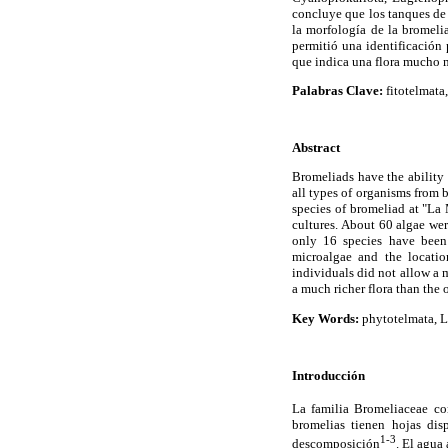
concluye que los tanques d
la morfología de la bromeli
permitió una identificación 
que indica una flora mucho m
Palabras Clave:
fitotelmata,
Abstract
Bromeliads have the ability 
all types of organisms from b
species of bromeliad at "La 
cultures. About 60 algae we
only 16 species have been
microalgae and the locatio
individuals did not allow a m
a much richer flora than the 
Key Words:
phytotelmata, La
Introducción
La familia Bromeliaceae co
bromelias tienen hojas dis
1-3
descomposición
. El agua