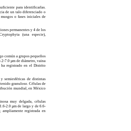
ficiente para identificarlas.
cia de un talo diferenciado o
 musgos o fases iniciales de
ciones permanentes y 4 de los
Cryptophyta (una especie),
ílago común a grupos pequeños
5.2-7.0 µm de diámetro, vaina
ha registrado en el Distrito
y semiesféricas de distintas
ntenido granuloso. Células de
tribución mundial, en México
inosa muy delgada, células
 1.6-2.0 µm de largo y de 6.6-
; ampliamente registrada en