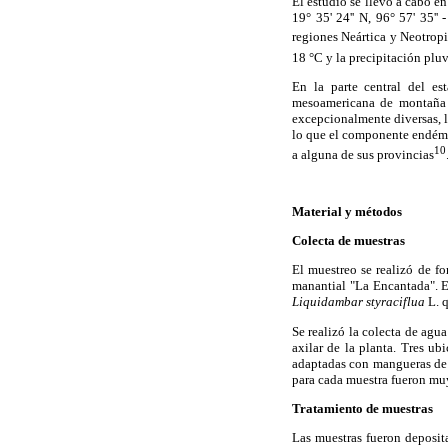
El estudio se llevó a cabo e
19° 35' 24'' N, 96° 57' 35''
regiones Neártica y Neotropi
18 °C y la precipitación plu
En la parte central del es
mesoamericana de montaña y
excepcionalmente diversas, la
lo que el componente endémi
10
a alguna de sus provincias
Material y métodos
Colecta de muestras
El muestreo se realizó de f
manantial "La Encantada". El
Liquidambar styraciflua
L. 
Se realizó la colecta de agu
axilar de la planta. Tres u
adaptadas con mangueras de 
para cada muestra fueron muy
Tratamiento de muestras
Las muestras fueron deposita