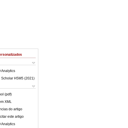
ersonalizados
 Analytics
 Scholar H5M5 (
2021
)
ol (pdf)
 em XML
cias do artigo
itar este artigo
 Analytics