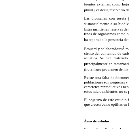
fuentes externas, como hoja
plural), es decir, reservorio
Las bromelias con roseta 
sustancialmente a su biodiv
Éstas mantienen reservas de 
tipos de organismos como ba
ha reportado la presencia d
6
Brouard y colaboradores
me
ciento del contenido de car
acuática. Se han realizado
principalmente en metazoari
fitotelmata
provienen de inve
Existe una falta de documen
poblaciones son pequeñas y e
caracteres reproductivos nec
estos microambientes, no se 
El objetivo de este estudio 
que crecen como epífitas en 
Área de estudio