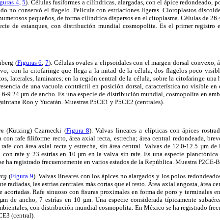
guras 4
,
5
). Células fusiformes a cilíndricas, alargadas, con el ápice redondeado, 
ado no conservó el flagelo. Película con estriaciones ligeras. Cloroplastos discoi
numerosos pequeños, de forma cilíndrica dispersos en el citoplasma. Células de 26.
cie de estanques, con distribución mundial cosmopolita. Es el primer registr
berg (
Figuras 6
,
7
). Células ovales a elipsoidales con el margen dorsal convexo, 
; con la citofaringe que llega a la mitad de la célula, dos flagelos poco visibl
os, laterales, laminares; en la región central de la célula, sobre la citofaringe una 
resencia de una vacuola contráctil en posición dorsal, característica no visible en 
6.6-9.24 µm de ancho. Es una especie de distribución mundial, cosmopolita en ambi
Quintana Roo y Yucatán. Muestras P5CE1 y P5CE2 (centrales).
um
(Kützing) Czarnecki (
Figura 8
). Valvas lineares a elípticas con ápices rostr
on rafe filiforme recto, área axial recta, estrecha; área central redondeada, breve
n rafe con área axial recta y estrecha, sin área central. Valvas de 12.0-12.5 µm de
 con rafe y 23 estrías en 10 µm en la valva sin rafe. Es una especie planctónica 
e ha registrado frecuentemente en varios estados de la República. Muestra P2CE-BG
erg
(
Figura 9
). Valvas lineares con los ápices no alargados y los polos redondeados
te radiadas, las estrías centrales más cortas que el resto. Área axial angosta, área ce
te acortadas. Rafe sinuoso con fisuras proximales en forma de poro y terminales 
µm de ancho, 7 estrías en 10 µm. Una especie considerada típicamente subaére
mbientales, con distribución mundial cosmopolita. En México se ha registrado frec
E3 (central).