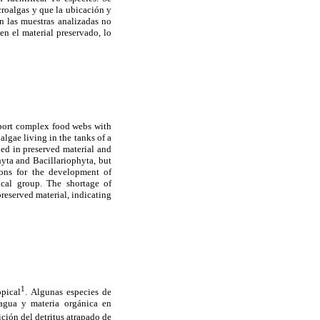
croalgas y que la ubicación y
n las muestras analizadas no
en el material preservado, lo
upport complex food webs with
algae living in the tanks of a
ied in preserved material and
yta and Bacillariophyta, but
ions for the development of
ical group. The shortage of
preserved material, indicating
1
opical
. Algunas especies de
 agua y materia orgánica en
ción del detritus atrapado de