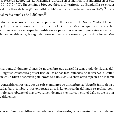
n la Reserva Ecológica "La Martinica" ubicada en el municipio Banderilla en el estad
 - 96° 56' 54'' O). En términos biogeográficos, el territorio de Banderilla se encue
9
cal. El clima de la región es cálido subhúmedo con lluvias en verano (AW
)
. La 
2
10
vial media anual es de 1,500 mm
.
tado de Veracruz coinciden la provincia florística de la Sierra Madre Oriental
 la provincia florística de la Costa del Golfo de México, que pertenece a la
 primera es rica en especies herbáceas en particular y es un importante centro de d
co es considerable; la segunda posee numerosos taxones cuya distribución en Méxic
.
orma puntual durante el mes de noviembre que abarcó la temporada de lluvias del
 lugar se caracteriza por ser una de las zonas más húmedas de la reserva, el estr
que es un buen hospedero para
Tillandsia multicaulis
entre otras especies de la fami
a contenida en los tanques de seis ejemplares de
Tillandsia multicaulis
tanto de la 
bicadas bajo sombra y tres expuestas al sol. La extracción del agua se realizó co
hule para obtener el mayor volumen de agua y evitar con ello el daño sobre la pla
 diferentes.
das en frascos estériles y trasladadas al laboratorio, cada muestra fue dividida en 