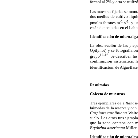
formol al 2% y otra se utilizó
Las muestras fijadas se mont
dos medios de cultivo líqu
-1
-1
µmoles fotones m
s
, y u
están depositadas en el Labo
Identificación de microalga
La observación de las prepa
Optiphot) y se fotografiaro
12-16
grupo
. Se describen la
confirmación sistemática, 
identificación, de AlgaeBase
Resultados
Colecta de muestras
Tres ejemplares de
Tillandsi
húmedas de la reserva y con 
Carpinus caroliniana
Walte
suelo. Los otros tres ejempl
que la zona contaba con ma
Erythrina americana
Miller.
Identificación de microalga