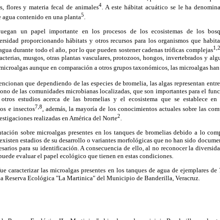
4
s, flores y materia fecal de animales
. A este hábitat acuático se le ha denomi
5
 de agua contenido en una planta
.
juegan un papel importante en los procesos de los ecosistemas de los bosqu
ersidad proporcionando hábitats y otros recursos para los organismos que habit
1,
agua durante todo el año, por lo que pueden sostener cadenas tróficas complejas
cterias, musgos, otras plantas vasculares, protozoos, hongos, invertebrados y alg
e microalgas aunque en comparación a otros grupos taxonómicos, las microalgas han
ncionan que dependiendo de las especies de bromelia, las algas representan entre 
bono de las comunidades microbianas localizadas, que son importantes para el fu
 otros estudios acerca de las bromelias y el ecosistema que se establece en
7,8
os e insectos
, además, la mayoría de los conocimientos actuales sobre las co
2
stigaciones realizadas en América del Norte
.
tación sobre microalgas presentes en los tanques de bromelias debido a lo comp
xisten estadios de su desarrollo o variantes morfológicas que no han sido docume
esarios para su identificación. A consecuencia de ello, al no reconocer la diversid
puede evaluar el papel ecológico que tienen en estas condiciones.
fue caracterizar las microalgas presentes en los tanques de agua de ejemplares de
la Reserva Ecológica "La Martinica" del Municipio de Banderilla, Veracruz.