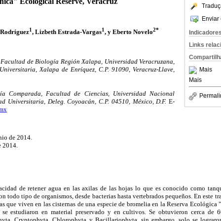
nica" Ecological Reserve, Veracruz
Traduç
Enviar 
1
1
2*
-Rodríguez
, Lizbeth Estrada-Vargas
, y Eberto Novelo
Indicadore
Links rela
Compartilh
 Facultad de Biología Región Xalapa, Universidad Veracruzana,
Universitaria, Xalapa de Enríquez, C.P. 91090, Veracruz-Llave,
Mais
Mais
a Comparada, Facultad de Ciencias, Universidad Nacional
Permali
 Universitaria, Deleg. Coyoacán, C.P. 04510, México, D.F.
E-
.mx
unio de 2014.
e 2014.
acidad de retener agua en las axilas de las hojas lo que es conocido como tanq
on todo tipo de organismos, desde bacterias hasta vertebrados pequeños. En este tr
s que viven en las cisternas de una especie de bromelia en la Reserva Ecológica 
 se estudiaron en material preservado y en cultivos. Se obtuvieron cerca de 6
ta, Cryptophyta, Chlorophyta y Bacillariophyta, sin embargo, solo se lograron