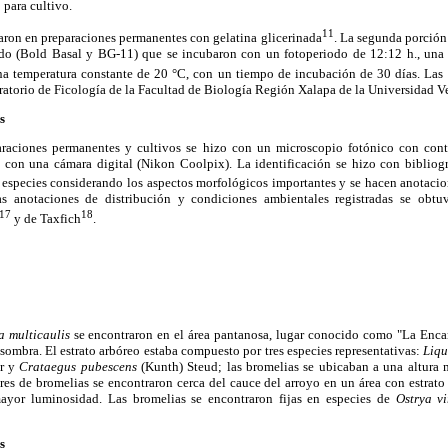
 para cultivo.
11
aron en preparaciones permanentes con gelatina glicerinada
. La segunda porción
ido (Bold Basal y BG-11) que se incubaron con un fotoperiodo de 12:12 h., una 
na temperatura constante de 20 °C, con un tiempo de incubación de 30 días. Las 
ratorio de Ficología de la Facultad de Biología Región Xalapa de la Universidad V
s
raciones permanentes y cultivos se hizo con un microscopio fotónico con contr
n con una cámara digital (Nikon Coolpix). La identificación se hizo con bibliogr
s especies considerando los aspectos morfológicos importantes y se hacen anotacio
las anotaciones de distribución y condiciones ambientales registradas se obtuv
17
18
y de Taxfich
.
a multicaulis
se encontraron en el área pantanosa, lugar conocido como "La Enca
sombra. El estrato arbóreo estaba compuesto por tres especies representativas:
Liq
r y
Crataegus pubescens
(Kunth) Steud; las bromelias se ubicaban a una altura
ares de bromelias se encontraron cerca del cauce del arroyo en un área con estrat
yor luminosidad. Las bromelias se encontraron fijas en especies de
Ostrya v
s