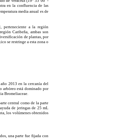
o de Veracruz (19° 35' 00'' -
ntra en la confluencia de las
temperatura media anual es de
, perteneciente a la región
 región Caribeña, ambas son
iversificación de plantas, por
o se restringe a esta zona o
 año 2013 en la cercanía del
ato arbóreo está dominado por
lia Bromeliaceae.
parte central como de la parte
n ayuda de jeringas de 25 mL
nta, los volúmenes obtenidos
dos, una parte fue fijada con