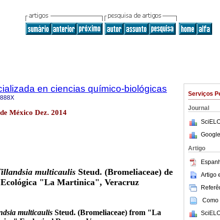
cializada en ciencias químico-biológicas
Serviços P
-888X
Journal
 de México Dez. 2014
SciELO
Google
Artigo
Espanh
illandsia multicaulis
Steud. (Bromeliaceae) de
Artigo
 Ecológica "La Martinica", Veracruz
Referên
Como c
ndsia multicaulis
Steud. (Bromeliaceae) from "La
SciELO