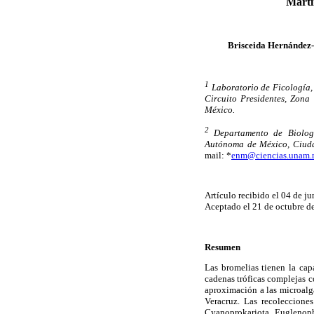
Marti
Brisceida Hernández
1
Laboratorio de Ficología,
Circuito Presidentes, Zona 
México.
2
Departamento de Biologí
Autónoma de México, Ciudad
mail: *
enm@ciencias.unam
Artículo recibido el 04 de j
Aceptado el 21 de octubre d
Resumen
Las bromelias tienen la cap
cadenas tróficas complejas c
aproximación a las microalga
Veracruz. Las recolecciones
Cyanoprokariota, Euglenophy