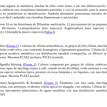
as algales (o similares), muchas de ellas como restos o sin una diferenciación su
 esféricas con cloroplastos laminares parietales y con un pirenoide, pero la ausen
os no permitieron su identificación. También abundaron protonemas iniciales de
s es fácil confundir con clorofitas filamentosas o sarcinoides.
eron 16 en las fitotelmata de
Tillandsia multicaulis
, 12 provenientes de las prepara
s Divisiones Cyanoprokariota (tres especies), Euglenophyta (una especie), 
s) y Chlorophyta (nueve especies) (
Tabla I
).
hter (
Figura 1
). Colonias de células semiesféricas, en grupos de dos células, muc
Células verde olivo, con contenido homogéneo a ligeramente granuloso. Células de 
pecie acuática, metafítica con distribución mundial cosmopolita, en México se 
cruz. Muestras P1AX2 (axilar) y P5CE2 (central).
Agardh) Kützing (
Figura 2
). Colonia compuesta por grupos de células esféricas 
rias capas de mucílago rojizo a café; cuando recién divididas, verde azulosas y co
una especie subaérea típica, presente en rocas húmedas y en líquenes, con una dis
iapas. Muestra P5AX3 (axilar).
ont) Anagnostidis & Komárek (
Figura 3
). Filamento con una vaina mucilag
nchas, con aerotopos evidentes, célula apical no alargada, con caliptra. Células de
ie típicamente planctónica, de aguas eutróficas con una distribución mundial
ar).