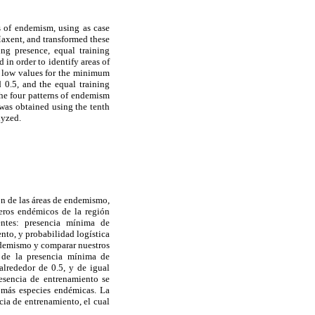
s of endemism, using as case
axent, and transformed these
ing presence, equal training
 in order to identify areas of
y low values for the minimum
 0.5, and the equal training
the four patterns of endemism
 was obtained using the tenth
lyzed.
ón de las áreas de endemismo,
ros endémicos de la región
ntes: presencia mínima de
nto, y probabilidad logística
endemismo y comparar nuestros
s de la presencia mínima de
alrededor de 0.5, y de igual
resencia de entrenamiento se
n más especies endémicas. La
cia de entrenamiento, el cual