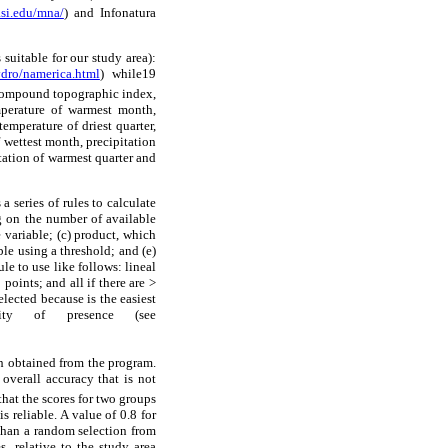
si.edu/mna/
) and Infonatura
suitable for our study area):
ydro/namerica.html
) while19
, compound topographic index,
mperature of warmest month,
mperature of driest quarter,
 wettest month, precipitation
pitation of warmest quarter and
 series of rules to calculate
ng on the number of available
e variable; (c) product, which
ble using a threshold; and (e)
le to use like follows: lineal
 points; and all if there are >
elected because is the easiest
ty of presence (see
h obtained from the program.
overall accuracy that is not
that the scores for two groups
s reliable. A value of 0.8 for
than a random selection from
, relative to the study area