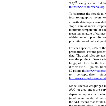
29
9.3)
, using specialized b
(
http://www.natureserve.org/
To construct the models in M
four topographic layers 
climatic data layers were de
slope, annual mean tempera
minimum temperature of cold
mean temperature of warmest 
of driest month, precipitation
precipitation of coldest quart
For each species, 25% of the
probabilities. For the prese
data. The used rules are: (a)
uses the product of two varia
hinge, which is like the line
if there are < 10 points; line
80 points (
http://www.cs.pri
to conceptualize s
http://www.cs.princeton.edu/
Model success was judged usi
AUC, or area under the curv
dependent upon a particular 
(random and model) do not dif
the AUC means that for 80% 
the negative class. It is i