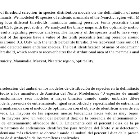
of threshold selection in species distribution models on the delimitation of area
mmals. We modeled 40 species of endemic mammals of the Nearctic region with M
 four different thresholds: minimum training presence, tenth percentile train
and 0.5 logistic probability. We analyzed the binary maps with the optimality method
sults regarding previous analyses. The majority of the species tend to have ver
most of the species have a value of the tenth percentile training presence around
was around 0.3. Only with the tenth percentile threshold we recovered three out of 
 and detected more endemic species. The best identification of areas of endemism
threshold, which seems to recover better the distributional area of the mammals ana
emicity, Mammalia, Maxent, Nearctic region, optimality.
a selección del umbral en los modelos de distribución de especies en la delimitaci
tudio a los mamíferos de América del Norte. Modelamos 40 especies de mamífe
ransformamos esos modelos a mapas binarios usando cuatro umbrales difere
z de la presencia de entrenamiento, igual sensibilidad y especificidad de entrenamie
os analizamos con el método de optimación con el objeto de identificar áreas de 
evios. La mayoría de las especies mostró tendencias hacia valores muy bajo
 la mayoría tuvo un valor del percentil diez de la presencia de entrenamiento 
d de entrenamiento alrededor de 0.3. Únicamente con el percentil diez de la p
tro patrones de endemismo identificados para América del Norte y se detectaro
ndemismo más eficiente se obtuvo usando el umbral del percentil diez de la presen
eas de distribución de los mamíferos analizados.