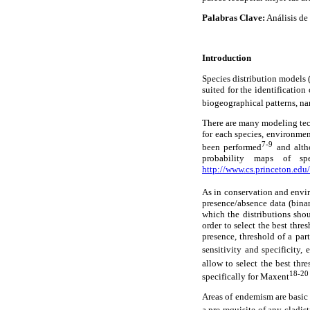
Palabras Clave:
Análisis de
Introduction
Species distribution models 
suited for the identification
biogeographical patterns, na
There are many modeling tec
for each species, environme
7-9
been performed
and alth
probability maps of sp
http://www.cs.princeton.edu
As in conservation and env
presence/absence data (binary
which the distributions sho
order to select the best thr
presence, threshold of a par
sensitivity and specificity, 
allow to select the best thr
18-20
specifically for Maxent
Areas of endemism are basic b
a pre-requisite of any cladis