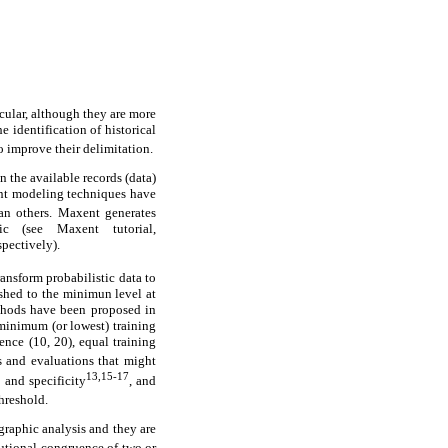
cular, although they are more
e identification of historical
 improve their delimitation.
the available records (data)
ent modeling techniques have
an others. Maxent generates
c (see Maxent tutorial,
spectively).
ransform probabilistic data to
lished to the minimun level at
ethods have been proposed in
 minimum (or lowest) training
ence (10, 20), equal training
s and evaluations that might
13,15-17
 and specificity
, and
threshold.
ographic analysis and they are
butional congruence of two or