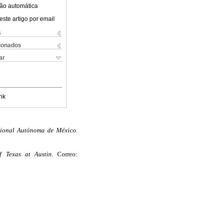
ão automática
este artigo por email
s
cionados
ar
nk
acional Autónoma de México.
f Texas at Austin.
Correo: