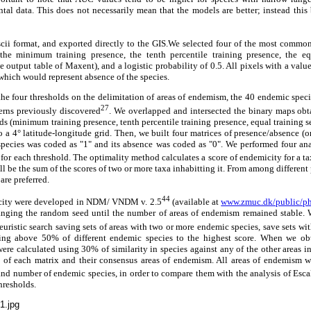
al data. This does not necessarily mean that the models are better; instead this b
cii format, and exported directly to the GIS.We selected four of the most commo
the minimum training presence, the tenth percentile training presence, the eq
e output table of Maxent), and a logistic probability of 0.5. All pixels with a val
 which would represent absence of the species.
the four thresholds on the delimitation of areas of endemism, the 40 endemic speci
27
terns previously discovered
. We overlapped and intersected the binary maps obta
ds (minimum training presence, tenth percentile training presence, equal training s
to a 4° latitude-longitude grid. Then, we built four matrices of presence/absence (
 species was coded as "1" and its absence was coded as "0". We performed four ana
 for each threshold. The optimality method calculates a score of endemicity for a tax
ll be the sum of the scores of two or more taxa inhabitting it. From among different 
are preferred.
44
icity were developed in NDM/ VNDM v. 2.5
(available at
www.zmuc.dk/public/p
anging the random seed until the number of areas of endemism remained stable.
heuristic search saving sets of areas with two or more endemic species, save sets wi
ng above 50% of different endemic species to the highest score. When we ob
re calculated using 30% of similarity in species against any of the other areas 
of each matrix and their consensus areas of endemism. All areas of endemism w
 and number of endemic species, in order to compare them with the analysis of Esc
hresholds.
1.jpg