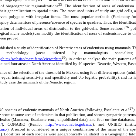
23
 of biogeographic regionalizations
. The identification of areas of endemism
heir generalization to spatial units. The most used units of study are grid-cells, 
 even polygons with irregular forms. The most popular methods (Parsimony An
mploy data matrices of presence/absence of species in quadrats. Thus, the identific
6,26
ation of individual areas of distribution to the grid-cells. Some authors
poin
ogical niche models) can modify the identification of areas of endemism due to t
been proved.
blished a study of identification of Nearctic areas of endemism using mammals. Th
l methodology (areas inferred by mammalogists specialist
28
gob.mx/website/mamiferos/viewer.htm
), in order to analyze the main patterns 
ained four areas in North America identified by 40 species: Nearctic, Western, East
ance of the selection of the threshold in Maxent using four different options (min
, equal training sensitivity and specificity and 0.5 logistic probability), and its 
study case the mammals of the Nearctic region.
27
40 species of endemic mammals of North America (following Escalante
et al.
)
e score to some area of endemism in that publication, and shown sympatric pattern
 Mexico (Mammex; Escalante
etal.,
unpublished data), and four on-line databases:
g/
), CONABIO (Remib;
http://www.conabio.gob.mx/
), and UNIBIO (Insti
m.mx/
). A record is considered as a unique combination of the name of the spec
I
). Localities of each species were geographically validated in a Geographic Inf