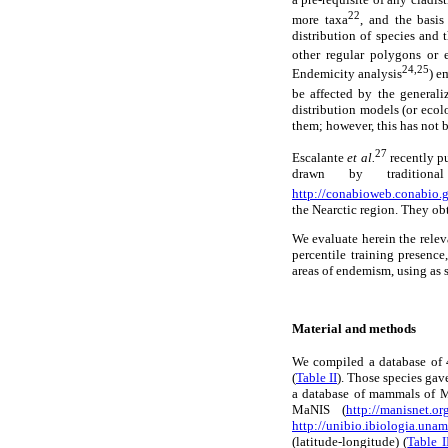
22
more taxa
, and the basis
distribution of species and t
other regular polygons or
24,25
Endemicity analysis
) e
be affected by the generaliz
distribution models (or ecol
them; however, this has not 
27
Escalante
et al.
recently pu
drawn by traditiona
http://conabioweb.conabio.
the Nearctic region. They obt
We evaluate herein the relev
percentile training presence
areas of endemism, using as 
Material and methods
We compiled a database of 
(
Table II
). Those species gav
a database of mammals of
MaNIS (
http://manisnet.or
http://unibio.ibiologia.una
(latitude-longitude) (
Table I