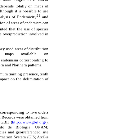
 depends totally on maps of
although it is possible to use
21
alysis of Endemicity
and
ation of areas of endemism can
ted that the use of species
he overprediction involved in
ey used areas of distribution
s; maps available on
of endemism corresponding to
ern and Northern patterns.
imum training presence, tenth
impact on the delimitation of
corresponding to five orders
s. Records were obtained from
 GBIF (
http://www.gbif.org/
),
tuto de Biología, UNAM;
ies and georreferenced site
ormation System (GIS; ArcGis