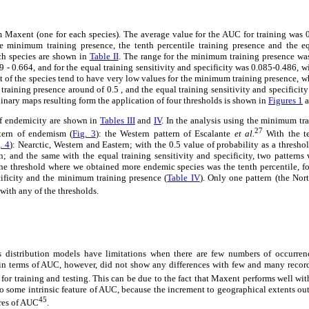
Maxent (one for each species). The average value for the AUC for training was 0.
he minimum training presence, the tenth percentile training presence and the eq
ach species are shown in
Table II
. The range for the minimum training presence was
 - 0.664, and for the equal training sensitivity and specificity was 0.085-0.486, w
t of the species tend to have very low values for the minimum training presence, w
 training presence around of 0.5 , and the equal training sensitivity and specificit
binary maps resulting form the application of four thresholds is shown in
Figures 1
a
 of endemicity are shown in
Tables III
and
IV
. In the analysis using the minimum tr
27
tern of endemism (
Fig. 3
): the Western pattern of Escalante
et al.
With the te
. 4
): Nearctic, Western and Eastern; with the 0.5 value of probability as a thresho
n; and the same with the equal training sensitivity and specificity, two patterns
the threshold where we obtained more endemic species was the tenth percentile, fo
cificity and the minimum training presence (
Table IV
). Only one pattern (the Nor
with any of the thresholds.
s distribution models have limitations when there are few numbers of occurrenc
in terms of AUC, however, did not show any differences with few and many record
for training and testing. This can be due to the fact that Maxent performs well wit
to some intrinsic feature of AUC, because the increment to geographical extents o
45
res of AUC
.