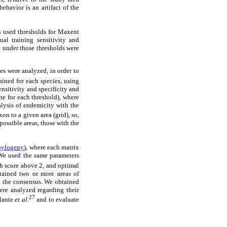
ehavior is an artifact of the
n used thresholds for Maxent
ual training sensitivity and
ue under those thresholds were
es were analyzed, in order to
ined for each species, using
ensitivity and specificity and
one for each threshold), where
lysis of endemicity with the
on to a given area (grid), so,
possible areas, those with the
hylogeny
), where each matrix
 We used the same parameters
th score above 2, and optimal
tained two or more areas of
in the consensus. We obtained
ere analyzed regarding their
27
alante
et al
.
and to evaluate