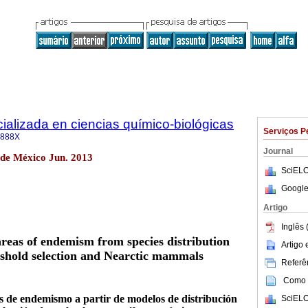
cializada en ciencias químico-biológicas
Serviços P
-888X
Journal
 de México Jun. 2013
SciELO
Google
Artigo
Inglês 
 areas of endemism from species distribution
Artigo
eshold selection and Nearctic mammals
Referên
Como c
as de endemismo a partir de modelos de distribución
SciELO