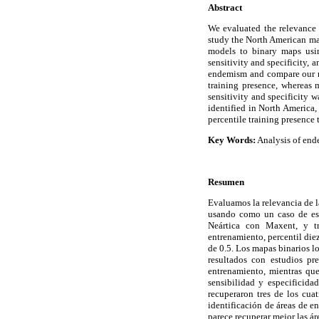
Abstract
We evaluated the relevance 
study the North American ma
models to binary maps using
sensitivity and specificity, 
endemism and compare our re
training presence, whereas 
sensitivity and specificity 
identified in North America,
percentile training presence 
Key Words:
Analysis of end
Resumen
Evaluamos la relevancia de l
usando como un caso de es
Neártica con Maxent, y t
entrenamiento, percentil die
de 0.5. Los mapas binarios l
resultados con estudios pr
entrenamiento, mientras que
sensibilidad y especificida
recuperaron tres de los cua
identificación de áreas de e
parece recuperar mejor las ár