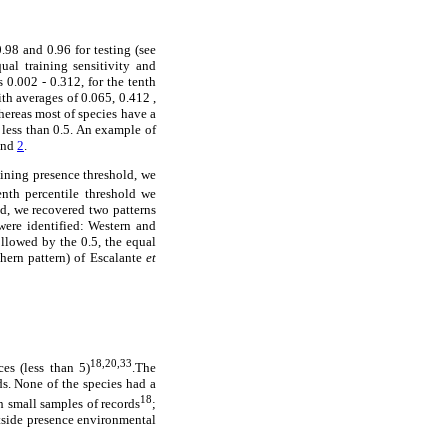
98 and 0.96 for testing (see
ual training sensitivity and
 0.002 - 0.312, for the tenth
ith averages of 0.065, 0.412 ,
hereas most of species have a
y less than 0.5. An example of
nd
2
.
aining presence threshold, we
nth percentile threshold we
ld, we recovered two patterns
 were identified: Western and
llowed by the 0.5, the equal
thern pattern) of Escalante
et
18,20,33
es (less than 5)
.The
s. None of the species had a
18
h small samples of records
;
utside presence environmental