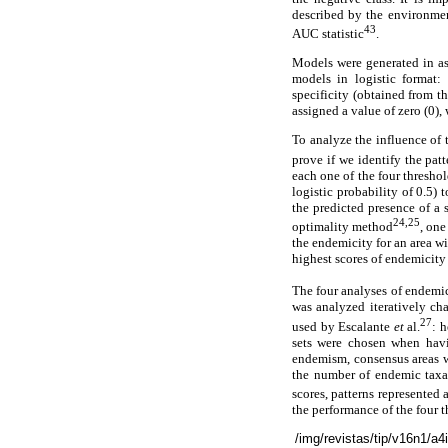
described by the environment
43
AUC statistic
.
Models were generated in as
models in logistic format: 
specificity (obtained from th
assigned a value of zero (0),
To analyze the influence of 
prove if we identify the pat
each one of the four threshol
logistic probability of 0.5) 
the predicted presence of a
24,25
optimality method
, one
the endemicity for an area wi
highest scores of endemicity 
The four analyses of endem
was analyzed iteratively ch
27
used by Escalante
et
al.
: 
sets were chosen when havi
endemism, consensus areas we
the number of endemic taxa 
scores, patterns represented
the performance of the four t
/img/revistas/tip/v16n1/a4i