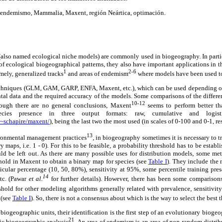
 endemismo, Mammalia, Maxent, región Neártica, optimación.
(also named ecological niche models) are commonly used in biogeography. In parti
 of ecological biogeographical patterns, they also have important applications in th
1
2-6
mely, generalized tracks
and areas of endemism
where models have been used to
hniques (GLM, GAM, GARP, ENFA, Maxent, etc.), which can be used depending on 
ntal data and the required accuracy of the models. Some comparisons of the differ
10-12
ough there are no general conclusions, Maxent
seems to perform better th
ecies presence in three output formats: raw, cumulative and logisti
/~schapire/maxent/
), being the last two the most used (in scales of 0-100 and 0-1, re
13
ironmental management practices
, in biogeography sometimes it is necessary to t
 maps, i.e. 1 - 0). For this to be feasible, a probability threshold has to be estab
uld be left out. As there are many possible uses for distribution models, some m
eshold in Maxent to obtain a binary map for species (see
Table I
). They include the
ticular percentage (10, 50, 80%), sensitivity at 95%, some percentile training pres
14
etc. (Pawar
et al.
for further details). However, there has been some comparison
eshold for other modeling algorithms generally related with prevalence, sensitivity
(see
Table I
). So, there is not a consensus about which is the way to select the best 
iogeographic units, their identification is the first step of an evolutionary bioge
21
tic biogeographic analysis
. An area of endemism is an area of non-random distri