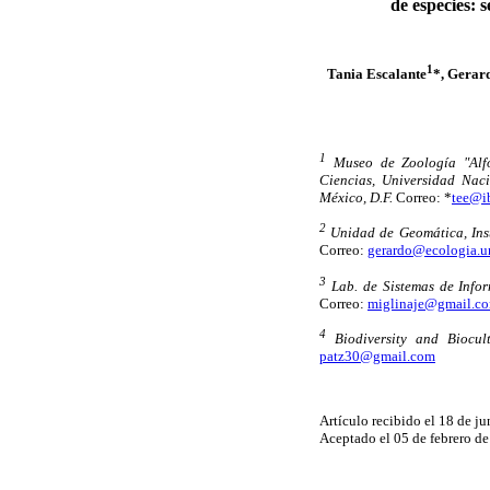
de especies: 
1
Tania Escalante
*, Gerar
1
Museo de Zoología "Alfo
Ciencias, Universidad Nac
México, D.F.
Correo: *
tee@i
2
Unidad de Geomática, Inst
Correo:
gerardo@ecologia.
3
Lab. de Sistemas de Infor
Correo:
miglinaje@gmail.c
4
Biodiversity and Biocult
patz30@gmail.com
Artículo recibido el 18 de j
Aceptado el 05 de febrero d