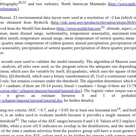
30,31
ibliography
and two websites: North American Mammals (
http://www.mnh.
infonatura/
).
axent, 23 environmental data layers were used at a resolution of ~2 km (which is 
were obtained from Hydro1k (
http://edc.usgs.gov/products/elevation/gtopo30/h
32
rived from the WorldClim database (
http://www.worldclim.org/
: altitude, aspect
ture, mean diurnal range, isothermality, temperature seasonality, maximum te
est month, temperature annual range, mean temperature of wettest quarter, mean te
quarter, mean temperature of coldest quarter, annual precipitation, precipitation of
 seasonality, precipitation of wettest quarter, precipitation of driest quarter, preci
er.
 records were used to validate the model internally. The algorithm of Maxent uses a
nt analysis, all rules were used, so the program selects the adequate one dependi
 linear, which uses the variable by itself; (b) quadratic, which uses the square of th
bles; (d) threshold, which uses a binary transformation (0, 1) of a continuous varia
al rule, but remains constant under the threshold. The algorithm determines which ru
al + cuadratic if there are 10-14 points; lineal + cuadratic + hinge if there are 15-79
nceton.edu/~schapire/maxent/tutorial/tutorial.doc
). The logistic value output was s
ince it gives an estimate between 0 and 1 of probabili
~schapire/maxent/tutorial/tutorial.doc
for further details).
14
ng two criteria: AUC > 0.7, and p < 0.05 for at least one binomial test
, and bot
e, is an index used to evaluate models because it provides a single measure of 
43
threshold
. The value of the AUC ranges between 0 and 1.0. Values of 0.5 implies 
fer, while a score of1.0 indicates no overlap in the distributions, and the model i
of the time a random selection from the positive group will have a score greater 
mportant to note that AUC values tend to be higher for species with narrow ranges