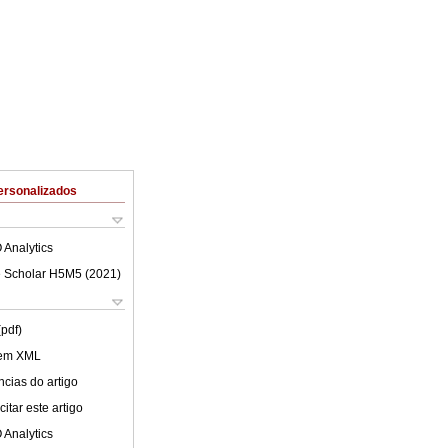
ersonalizados
 Analytics
 Scholar H5M5 (
2021
)
(pdf)
 em XML
cias do artigo
itar este artigo
 Analytics