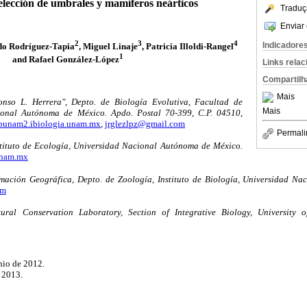
selección de umbrales y mamíferos neárticos
Traduç
Enviar 
2
3
4
Indicadore
do Rodríguez-Tapia
, Miguel Linaje
, Patricia Illoldi-Rangel
1
and Rafael González-López
Links rela
Compartilh
Mais
nso L. Herrera", Depto. de Biología Evolutiva, Facultad de
Mais
ional Autónoma de México. Apdo. Postal 70-399, C.P. 04510,
bunam2.ibiologia.unam.mx
,
jrglezlpz@gmail.com
Permali
ituto de Ecología, Universidad Nacional Autónoma de México.
unam.mx
mación Geográfica, Depto. de Zoología, Instituto de Biología, Universidad N
om
ural Conservation Laboratory, Section of Integrative Biology, University o
unio de 2012.
e 2013
.