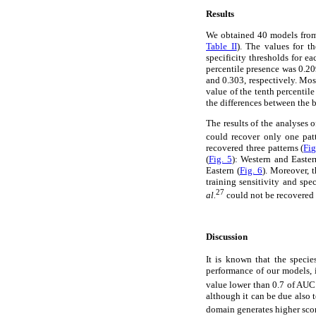
Results
We obtained 40 models from 
Table II
). The values for t
specificity thresholds for e
percentile presence was 0.209
and 0.303, respectively. Mos
value of the tenth percentile
the differences between the 
The results of the analyses
could recover only one pat
recovered three patterns (
Fig
(
Fig. 5
): Western and Easter
Eastern (
Fig. 6
). Moreover, 
training sensitivity and spe
27
al.
could not be recovered 
Discussion
It is known that the specie
performance of our models, 
value lower than 0.7 of AUC 
although it can be due also 
domain generates higher sco