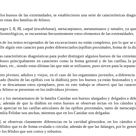
los huesos de las extremidades, se establecieron una serie de características diagnó
re estas dos familias de felinos.
ges I, II, III, carpal (escafolunar), metacarpianos, metatarsianos y tarsales, ya qu
leontológicos, se encuentran frecuentemente estos elementos de las extremidades.
e los restos recuperados de las excavaciones no están completos, por lo que se co
e algún otro caracter para poder diferenciarlos (epífisis proximales, forma de la diáf
as características diagnósticas para poder distinguir algunos huesos de las extremid
donos principalmente en caracteres como la forma general y de las carillas, la pr
res, etc., siendo estas últimas las que más se utilizaron, pues sirven para la separac
es jóvenes, adultos y viejos; en el caso de los organismos juveniles, a diferencia 
ado (fusión de las epífisis con la diáfisis), pero los huesos ya están fusionados y
 se descartaran estos ejemplares, pero en este trabajo se observó que las caract
y felinos se presentan en los individuos jóvenes.
s y los metatarsianos de la familia Canidae son huesos alargados y delgados a dife
 además de que la diáfisis en estos huesos se observan rectas en los cánidos y
de apreciar en las carillas articulares de las epífisis proximales, tanto de metacar
milia Felidae son anchas, mientras que en los Canidae son delgadas.
I, se observan claramente diferencias en la cavidad glenoidea; en los cánidos 
félidos que es de forma ovalada o circular, además de que las falanges, por lo gene
e los félidos que son cortos y robustos.