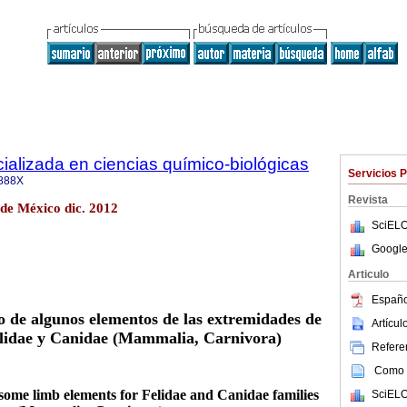
cializada en ciencias químico-biológicas
Servicios 
888X
Revista
 de México dic. 2012
SciELO
Google
Articulo
Españo
o de algunos elementos
de las extremidades de
Artícu
Felidae y Canidae (Mammalia, Carnivora)
Referen
Como c
some limb elements for Felidae and Canidae families
SciELO