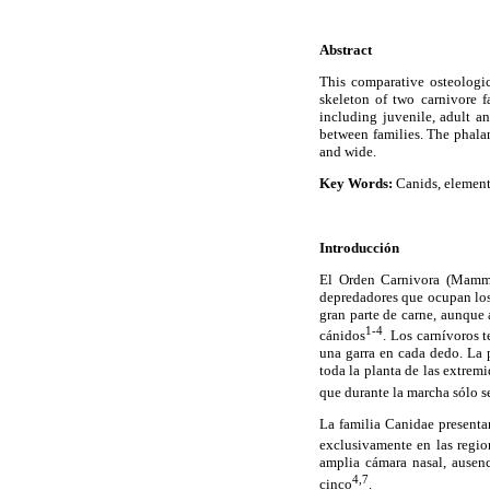
Abstract
This comparative osteologic
skeleton of two carnivore 
including juvenile, adult a
between families. The phalan
and wide.
Key Words:
Canids, elements
Introducción
El Orden Carnivora (Mammal
depredadores que ocupan los 
gran parte de carne, aunque
1-4
cánidos
. Los carnívoros 
una garra en cada dedo. La p
toda la planta de las extremi
que durante la marcha sólo s
La familia Canidae presenta
exclusivamente en las regio
amplia cámara nasal, ausenci
4,7
cinco
.