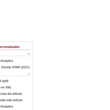
Personalizados
 Analytics
 Scholar H5M5 (
2021
)
l (pdf)
lo en XML
cias del artículo
itar este artículo
 Analytics