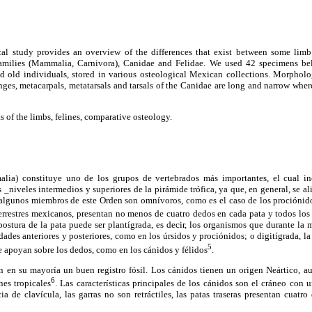
al study provides an overview of the differences that exist between some limb
families (Mammalia, Carnivora), Canidae and Felidae. We used 42 specimens bel
nd old individuals, stored in various osteological Mexican collections. Morpholo
ges, metacarpals, metatarsals and tarsals of the Canidae are long and narrow where
 of the limbs, felines, comparative osteology.
ia) constituye uno de los grupos de vertebrados más importantes, el cual i
_niveles intermedios y superiores de la pirámide trófica, ya que, en general, se 
 algunos miembros de este Orden son omnívoros, como es el caso de los prociónido
terrestres mexicanos, presentan no menos de cuatro dedos en cada pata y todos lo
ostura de la pata puede ser plantígrada, es decir, los organismos que durante la
dades anteriores y posteriores, como en los úrsidos y prociónidos; o digitígrada, la 
5
e apoyan sobre los dedos, como en los cánidos y félidos
.
n en su mayoría un buen registro fósil. Los cánidos tienen un origen Neártico, 
6
nes tropicales
. Las características principales de los cánidos son el cráneo con u
a de clavícula, las garras no son retráctiles, las patas traseras presentan cuatro