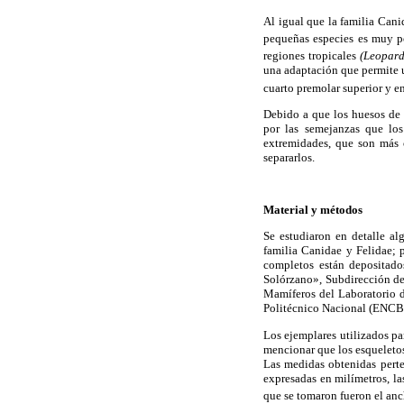
Al igual que la familia Canid
pequeñas especies es muy p
regiones tropicales
(Leopard
una adaptación que permite un
cuarto premolar superior y en
Debido a que los huesos de 
por las semejanzas que los
extremidades, que son más 
separarlos.
Material y métodos
Se estudiaron en detalle al
familia Canidae y Felidae; p
completos están depositado
Solórzano», Subdirección de
Mamíferos del Laboratorio d
Politécnico Nacional (ENCB
Los ejemplares utilizados pa
mencionar que los esqueleto
Las medidas obtenidas perte
expresadas en milímetros, l
que se tomaron fueron el anc