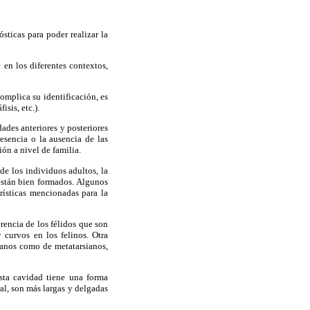
sticas para poder realizar la
e en los diferentes contextos,
mplica su identificación, es
isis, etc.).
ades anteriores y posteriores
esencia o la ausencia de las
ión a nivel de familia.
de los individuos adultos, la
 están bien formados. Algunos
erísticas mencionadas para la
rencia de los félidos que son
 curvos en los felinos. Otra
pianos como de metatarsianos,
esta cavidad tiene una forma
ral, son más largas y delgadas