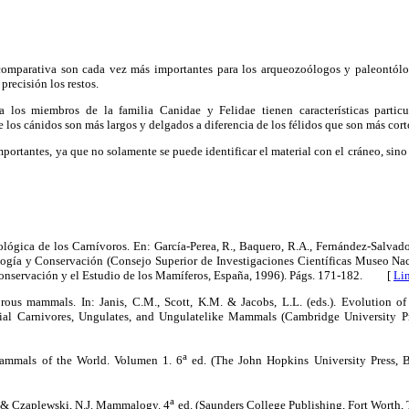
comparativa son cada vez más importantes para los arqueozoólogos y paleontólog
precisión los restos.
a los miembros de la familia Canidae y Felidae tienen características partic
e los cánidos son más largos y delgados a diferencia de los félidos que son más cort
importantes, ya que no solamente se puede identificar el material con el cráneo, si
lógica de los Carnívoros. En: García-Perea, R., Baquero, R.A., Fernández-Salvador,
ogía y Conservación (Consejo Superior de Investigaciones Científicas Museo Nac
Conservación y el Estudio de los Mamíferos, España, 1996). Págs. 171-182. [
Li
ous mammals. In: Janis, C.M., Scott, K.M. & Jacobs, L.L. (eds.). Evolution o
rial Carnivores, Ungulates, and Ungulatelike Mammals (Cambridge University P
a
ammals of the World. Volumen 1. 6
ed. (The John Hopkins University Press, B
a
. & Czaplewski, N.J. Mammalogy. 4
ed. (Saunders College Publishing, Fort Worth, 