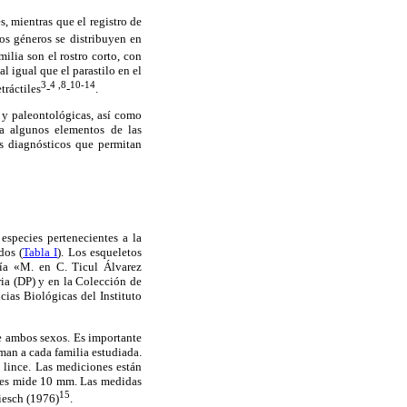
s, mientras que el registro de
os géneros se distribuyen en
milia son el rostro corto, con
l igual que el parastilo en el
3
4
,8
10-14
tráctiles
-
-
.
 y paleontológicas, así como
va algunos elementos de las
s diagnósticos que permitan
especies pertenecientes a la
dos (
Tabla I
). Los esqueletos
gía «M. en C. Ticul Álvarez
ia (DP) y en la Colección de
ias Biológicas del Instituto
de ambos sexos. Es importante
an a cada familia estudiada.
 lince. Las mediciones están
enes mide 10 mm. Las medidas
15
iesch (1976)
.