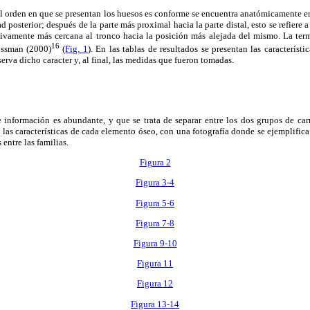
el orden en que se presentan los huesos es conforme se encuentra anatómicamente e
d posterior; después de la parte más proximal hacia la parte distal, esto se refier
tivamente más cercana al tronco hacia la posición más alejada del mismo. La ter
16
ossman (2000)
(
Fig. 1
). En las tablas de resultados se presentan las característic
serva dicho caracter y, al final, las medidas que fueron tomadas.
 información es abundante, y que se trata de separar entre los dos grupos de carn
las características de cada elemento óseo, con una fotografía donde se ejemplifica
 entre las familias.
Figura 2
Figura 3-4
Figura 5-6
Figura 7-8
Figura 9-10
Figura 11
Figura 12
Figura 13-14