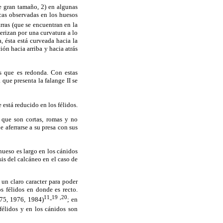
de gran tamaño, 2) en algunas
ticas observadas en los huesos
arras (que se encuentran en la
terizan por una curvatura a lo
da, ésta está curveada hacia la
ión hacia arriba y hacia atrás
os que es redonda. Con estas
 que presenta la falange II se
 está reducido en los félidos.
os que son cortas, romas y no
e aferrarse a su presa con sus
hueso es largo en los cánidos
sis del calcáneo en el caso de
 un claro caracter para poder
os félidos en donde es recto.
11
19
,20
975, 1976, 1984)
-
; en
félidos y en los cánidos son