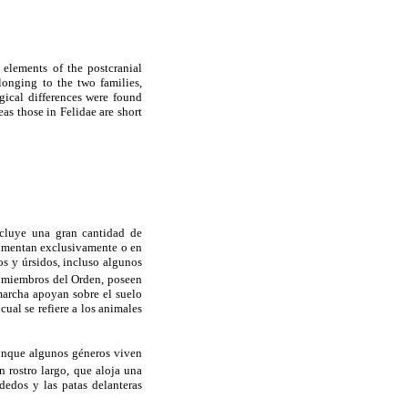
 elements of the postcranial
onging to the two families,
gical differences were found
as those in Felidae are short
ncluye una gran cantidad de
alimentan exclusivamente o en
s y úrsidos, incluso algunos
s miembros del Orden, poseen
 marcha apoyan sobre el suelo
cual se refiere a los animales
aunque algunos géneros viven
n rostro largo, que aloja una
 dedos y las patas delanteras