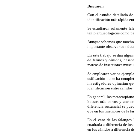
Discusión
Con el estudio detallado de 
identificación más rápida ent
Se estudiaron solamente falan
tanto arqueológicos como pa
Aunque sabemos que muchos d
importante observar con detall
En este trabajo se dan algun
de felinos y cánidos, basán
marcas de inserciones muscula
Se emplearon varios ejemplar
osificación no se ha complet
investigadores opinarían que
identificación entre cánidos 
En general, los metacarpiano
huesos más cortos y anchos;
diferencia sustancial se pue
que en los miembros de la fa
En el caso de las falanges 
cuadrada a diferencia de los 
en los cánidos a diferencia d