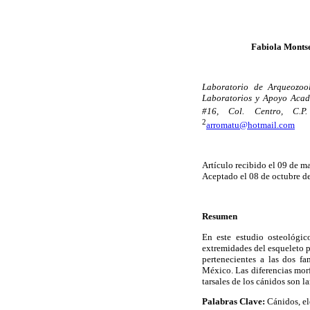
Fabiola Monts
Laboratorio de Arqueozool
Laboratorios y Apoyo Acadé
#16, Col. Centro, C.P
2
arromatu@hotmail.com
Artículo recibido el 09 de 
Aceptado el 08 de octubre d
Resumen
En este estudio osteológic
extremidades del esqueleto p
pertenecientes a las dos fa
México. Las diferencias morf
tarsales de los cánidos son l
Palabras Clave:
Cánidos, el