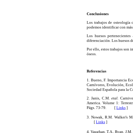
Conclusiones
Los trabajos de osteología 
podemos identificar con más 
Los huesos pertenecientes 
diferenciación. Los huesos d
Por ello, estos trabajos son 
óseos.
Referencias
1. Bueno, F. Importancia Eco
Carnívoros, Evolución, Ecol
Sociedad Española para la 
2. Janis, C.M.
etal.
Carnivor
America. Volume 1: Terrest
Págs. 73-79. [
Links
]
3. Nowak, R.M. Walker's M
[
Links
]
4. Vaughan, T.A., Ryan, J.M