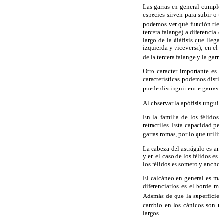
Las garras en general cumple
especies sirven para subir o 
podemos ver qué función tie
tercera falange) a diferencia
largo de la diáfisis que llega
izquierda y viceversa); en el
de la tercera falange y la gar
Otro caracter importante es
características podemos disti
puede distinguir entre garras r
Al observar la apófisis ungui
En la familia de los félidos
retráctiles. Esta capacidad p
garras romas, por lo que util
La cabeza del astrágalo es a
y en el caso de los félidos e
los félidos es somero y ancho
El calcáneo en general es má
diferenciarlos es el borde m
Además de que la superficie
cambio en los cánidos son 
largos.