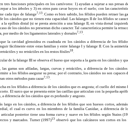
n tres funciones principales en los carnívoros: 1) ayudan a sujetar a sus presas 
trepar a los árboles y 3) en otros para cavar hoyos en el suelo; con las caracterís
7,13
ne cada tipo de falange
. Como es bien sabido, los félidos pueden retraer las g
 de los cánidos que no tienen esta capacidad. Las falanges II de los félidos se carac
 a la epífisis distal (si se presta atención a una falange II, en vista dorsal izquier
 caso de los cánidos no presentan dicho caracter. Tal característica permite la retracc
7,13
ra, por medio de los ligamentos laterales y dorsales
.
 que la cavidad glenoidea es cuadrada en los cánidos a diferencia de los félid
nguir fácilmente entre estas familias y entre falange I y falange II. Con la asimetría
18
etráctiles y no retráctiles en los restos fósiles
.
cular de la falange III se observa el hueso que soporta a la garra en los cánidos y que
, las garras son afiladas, largas, curvas y retráctiles, a diferencia de los cánid
ermite a los félidos asegurar su presa; por el contrario, los cánidos no son capaces d
7,13
izan otros métodos para cazar
.
ncha en los félidos a diferencia de los cánidos que es angosta; el cuello del mismo 
s corto. El surco que se presenta entre las carillas que articulan con la pequeña apófi
, a diferencia de los cánidos que es profundo y angosto.
s largo en los cánidos, a diferencia de los félidos que son huesos cortos, además
edial, el cual es curvo en los miembros de la familia Canidae, a diferencia de l
 articular posterior tiene una forma curva y suave en los félidos según Stains (1
13
rectos y marcados. Turner (1997)
observó que los calcáneos son cortos en los 