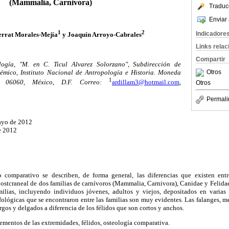
(Mammalia, Carnivora)
Traduc
Enviar 
1
2
Indicadore
errat Morales-Mejía
y Joaquín Arroyo-Cabrales
Links rela
Compartir
ogía, "M. en C. Ticul Alvarez Solorzano", Subdirección de
mico, Instituto Nacional de Antropología e Historia. Moneda
Otros
1
. 06060, México, D.F. Correo:
ardillam3@hotmail.com
,
Otros
Permali
mayo de 2012
e 2012
o comparativo se describen, de forma general, las diferencias que existen ent
ostcraneal de dos familias de carnívoros (Mammalia, Carnivora), Canidae y Felidae
milias, incluyendo individuos jóvenes, adultos y viejos, depositados en varias
ológicas que se encontraron entre las familias son muy evidentes. Las falanges, m
argos y delgados a diferencia de los félidos que son cortos y anchos.
ementos de las extremidades, félidos, osteología comparativa.