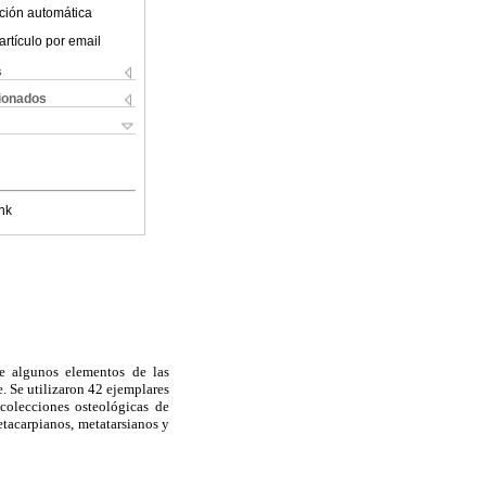
ción automática
artículo por email
s
cionados
nk
re algunos elementos de las
. Se utilizaron 42 ejemplares
 colecciones osteológicas de
etacarpianos, metatarsianos y