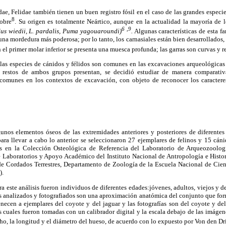
ae, Felidae también tienen un buen registro fósil en el caso de las grandes especie
8
obre
. Su origen es totalmente Neártico, aunque en la actualidad la mayoría de l
6
,9
us wiedii, L. pardalis, Puma yagouaroundi)
.
Algunas características de esta fa
a mordedura más poderosa; por lo tanto, los carnasiales están bien desarrollados, a
 el primer molar inferior se presenta una muesca profunda; las garras son curvas y re
las especies de cánidos y félidos son comunes en las excavaciones arqueológicas
 restos de ambos grupos presentan, se decidió estudiar de manera comparati
comunes en los contextos de excavación, con objeto de reconocer los caractere
gunos elementos óseos de las extremidades anteriores y posteriores de diferentes 
ara llevar a cabo lo anterior se seleccionaron 27 ejemplares de felinos y 15 cáni
s en la Colección Osteológica de Referencia del Laboratorio de Arqueozoolo
 Laboratorios y Apoyo Académico del Instituto Nacional de Antropología e Histor
e Cordados Terrestres, Departamento de Zoología de la Escuela Nacional de Cienc
).
ra este análisis fueron individuos de diferentes edades:jóvenes, adultos, viejos y 
s analizados y fotografiados son una aproximación anatómica del conjunto que form
necen a ejemplares del coyote y del jaguar y las fotografías son del coyote y del
as cuales fueron tomadas con un calibrador digital y la escala debajo de las imág
ho, la longitud y el diámetro del hueso, de acuerdo con lo expuesto por Von den Dr