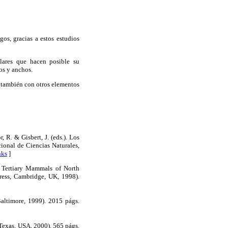
os, gracias a estos estudios
ulares que hacen posible su
os y anchos.
no también con otros elementos
 R. & Gisbert, J. (eds.). Los
ional de Ciencias Naturales,
nks
]
f Tertiary Mammals of North
ress, Cambridge, UK, 1998).
altimore, 1999). 2015 págs.
Texas, USA, 2000). 565 págs.