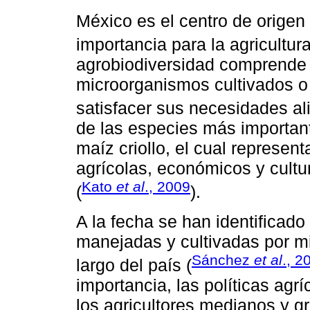
México es el centro de origen
importancia para la agricultura
agrobiodiversidad comprende 
microorganismos cultivados o 
satisfacer sus necesidades al
de las especies más important
maíz criollo, el cual represen
agrícolas, económicos y cult
Kato
et al
., 2009
(
).
A la fecha se han identificado
manejadas y cultivadas por mi
Sánchez
et al
., 2
largo del país (
importancia, las políticas ag
los agricultores medianos y g