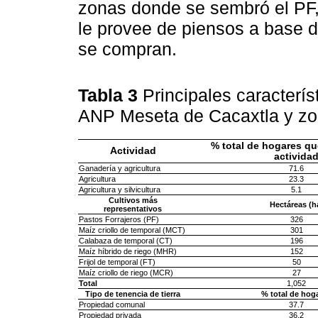
zonas donde se sembró el PF,
le provee de piensos a base 
se compran.
Tabla 3
Principales caracterís
ANP Meseta de Cacaxtla y zo
% total de hogares q
Actividad
activida
Ganadería y agricultura
71.6
Agricultura
23.3
Agricultura y silvicultura
5.1
Cultivos más
Hectáreas
(h
representativos
Pastos Forrajeros (PF)
326
Maíz criollo de temporal (MCT)
301
Calabaza de temporal (CT)
196
Maíz híbrido de riego (MHR)
152
Frijol de temporal (FT)
50
Maíz criollo de riego (MCR)
27
Total
1,052
Tipo de tenencia de tierra
% total de hog
Propiedad comunal
37.7
Propiedad privada
36.2