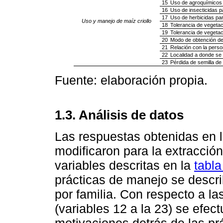
15
Uso de agroquímicos p
16
Uso de insecticidas pa
17
Uso de herbicidas para
Uso y manejo de maíz criollo
18
Tolerancia de vegetaci
19
Tolerancia de vegetaci
20
Modo de obtención de l
21
Relación con la persona
22
Localidad a donde se tr
23
Pérdida de semilla de 
Fuente: elaboración propia.
1.3. Análisis de datos
Las respuestas obtenidas en la
modificaron para la extracción
variables descritas en la
tabla
prácticas de manejo se descri
por familia. Con respecto a la
(variables 12 a la 23) se efect
motivaciones detrás de las pr