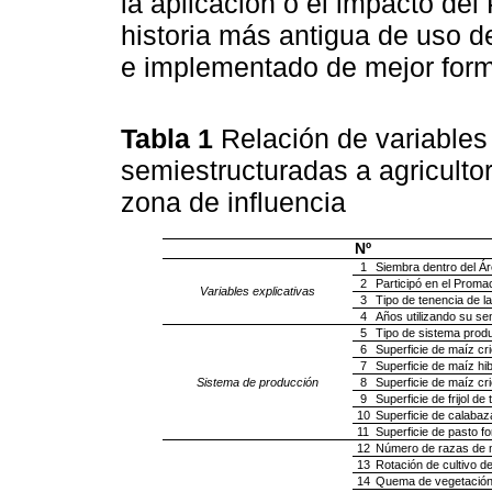
la aplicación o el impacto d
historia más antigua de uso d
e implementado de mejor form
Tabla 1
Relación de variables
semiestructuradas a agricult
zona de influencia
Nº
1
Siembra dentro del Ár
2
Participó en el Proma
Variables explicativas
3
Tipo de tenencia de la 
4
Años utilizando su sem
5
Tipo de sistema produ
6
Superficie de maíz cri
7
Superficie de maíz hib
Sistema de producción
8
Superficie de maíz cri
9
Superficie de frijol de
10
Superficie de calabaz
11
Superficie de pasto fo
12
Número de razas de ma
13
Rotación de cultivo de
14
Quema de vegetación p