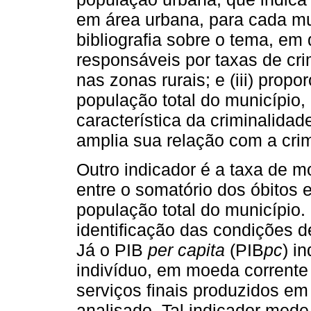
em área urbana, para cada mu
bibliografia sobre o tema, em
responsáveis por taxas de cr
nas zonas rurais; e (iii) prop
população total do município,
característica da criminalidad
amplia sua relação com a cri
Outro indicador é a taxa de m
entre o somatório dos óbitos e
população total do município.
identificação das condições d
Já o PIB
per capita
(PIB
pc
) i
indivíduo, em moeda corrente
serviços finais produzidos em
analisado. Tal indicador mede