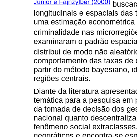
Junior e Fajnzylber (2000)
buscara
longitudinais e espaciais das
uma estimação econométrica 
criminalidade nas microrregiõ
examinaram o padrão espacial
distribui de modo não aleatóri
comportamento das taxas de c
partir do método bayesiano, i
regiões centrais.
Diante da literatura apresenta
temática para a pesquisa em p
da tomada de decisão dos ges
nacional quanto descentraliza
fenômeno social extraclasses,
geográficos e encontra-se esp