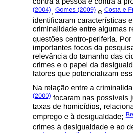
contra a pessoa e contra a p
(2004)
Gomes (2009)
Costa e Fr
,
e
identificaram características 
criminalidade entre algumas 
questões centro-periferia. Por
importantes focos da pesquisa
relevância do tamanho das ci
crimes e o papel da desigual
fatores que potencializam es
Na relação entre a criminalid
(2000)
focaram nas possíveis ju
taxas de homicídios, relacion
Be
emprego e à desigualdade;
crimes à desigualdade e ao 