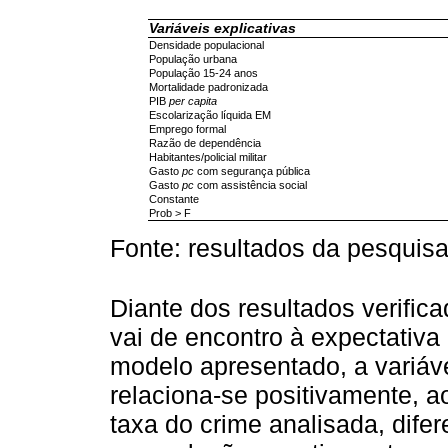
Variáveis explicativas
Densidade populacional
População urbana
População 15-24 anos
Mortalidade padronizada
PIB
per capita
Escolarização líquida EM
Emprego formal
Razão de dependência
Habitantes/policial militar
Gasto
pc
com segurança pública
Gasto
pc
com assistência social
Constante
Prob > F
Fonte: resultados da pesquisa
Diante dos resultados verific
vai de encontro à expectativa 
modelo apresentado, a variáve
relaciona-se positivamente, a
taxa do crime analisada, difer