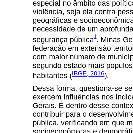
especial no âmbito das polít
violência, seja ela contra pe
geográficas e socioeconômica
necessidade de um aprofunda
1
segurança pública
. Minas Ge
federação em extensão territo
com maior número de municípi
segundo estado mais populos
IBGE, 2016
habitantes (
).
Dessa forma, questiona-se se
exercem influências nos indi
Gerais. É dentro desse conte
contribuir para o desenvolvim
pública, verificando em que m
socioeconômicas e demográfi