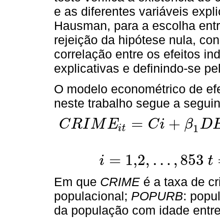
e as diferentes variáveis expl
Hausman, para a escolha entre
rejeição da hipótese nula, co
correlação entre os efeitos ind
explicativas e definindo-se pe
O modelo econométrico de efei
neste trabalho segue a seguin
=
+
C
R
I
M
E
C
i
β
D
1
i
t
C
R
I
M
E
i
t
=
C
i
+
β
1
D
E
N
P
O
P
i
t
+
β
2
P
O
P
U
R
B
i
t
+
β
3
P
O
P
152
=
1,2
,
…
,
853
i
t
i
=
1,2
,
…
,
853
t
=
2000
,
2001
,
…
,
20004
Em que
CRIME
é a taxa de c
populacional;
POPURB
: popu
da população com idade entre