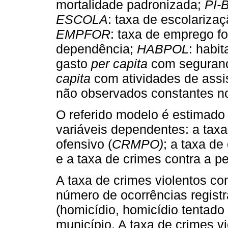
mortalidade padronizada;
PI-
ESCOLA
: taxa de escolariza
EMPFOR
: taxa de emprego f
dependência;
HABPOL
: habit
gasto
per capita
com seguranç
capita
com atividades de assis
não observados constantes n
O referido modelo é estimado 
variáveis dependentes: a taxa
ofensivo (
CRMPO)
; a taxa de
e a taxa de crimes contra a p
A taxa de crimes violentos co
número de ocorrências regist
(homicídio, homicídio tentado
município. A taxa de crimes vi