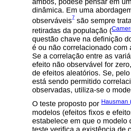
ambos, podese pensar em uma
dinâmica. Em uma abordagem 
7
observáveis
são sempre trata
Camero
retiradas da população (
questão chave na definição d
é ou não correlacionado com a
Se a correlação entre as vari
efeito não observável for zero
de efeitos aleatórios. Se, pelo
está sendo permitido correlac
observadas, utiliza-se o model
Hausman 
O teste proposto por
modelos (efeitos fixos e efeit
estabelece em que o modelo d
teste verifica a existência de 