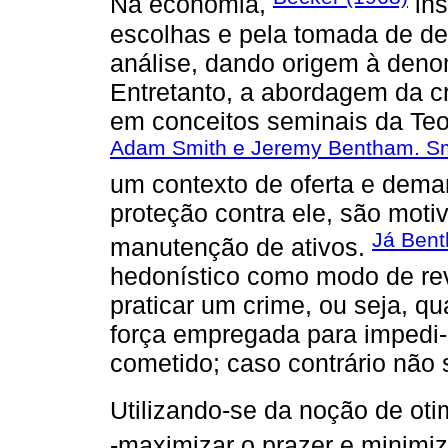
Na economia,
ins
escolhas e pela tomada de de
análise, dando origem à den
Entretanto, a abordagem da c
em conceitos seminais da Te
Adam Smith e Jeremy Bentham. Sm
um contexto de oferta e dema
proteção contra ele, são mot
Já Bent
manutenção de ativos.
hedonístico como modo de re
praticar um crime, ou seja, qu
força empregada para impedi-l
cometido; caso contrário não 
Utilizando-se da noção de ot
-maximizar o prazer e minimiz