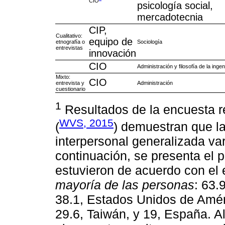
CIO
psicología social,
mercadotecnia
CIP,
Cualitativo:
equipo de
etnografía o
Sociología
entrevistas
innovación
CIO
Administración y filosofía de la ingen
Mixto:
CIO
entrevista y
Administración
cuestionario
1
Resultados de la encuesta r
WVS, 2015
(
) demuestran que la
interpersonal generalizada va
continuación, se presenta el 
estuvieron de acuerdo con el
mayoría de las personas
: 63.
38.1, Estados Unidos de Améri
29.6, Taiwán, y 19, España. A