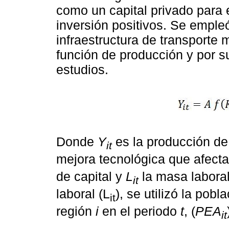
como un capital privado para 
inversión positivos. Se empleó
infraestructura de transporte
función de producción y por s
estudios.
Donde
Y
es la producción de
it
mejora tecnológica que afecta 
de capital y
L
la masa laboral
it
laboral (L
), se utilizó la po
it
región
i
en el periodo
t
, (
PEA
it