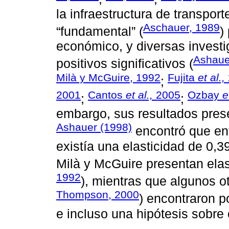
la infraestructura de transpor
Aschauer, 1989
“fundamental” (
)
económico, y diversas invest
Ashaue
positivos significativos (
Milà y McGuire, 1992
Fujita
et al.,
;
2001
Cantos
et al.,
2005
Ozbay
e
;
;
embargo, sus resultados pres
Ashauer (1998)
encontró que entr
existía una elasticidad de 0,3
Milà y McGuire presentan elas
1992
), mientras que algunos ot
Thompson, 2000
) encontraron p
e incluso una hipótesis sobre 