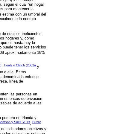
a, según el cual “un hogar
os para mantener la
e estima con un umbral del
ecialmente la energía
 de equipos ineficientes,
 los hogares y, como
 que es hasta hoy la
 puede tener los servicios
008 aproximadamente 19%
)
Healy y Clinch (2002a
,
y
o a ella. Estos
ica denominada enfoque
reza, línea de
enten las personas en
en entonces de privación
sables de acuerdo a las
 primero en Irlanda y
omson y Snell, 2013
Buzar,
;
 de indicadores objetivos y
que los subjetivos estiman