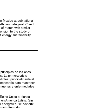
in Mexico at subnational
ficient refrigerator” and
 of states with similar
ension to the study of
 energy sustainability
rincipios de los años
s. La primera crisis
tibles, principalmente el
n necesaria para mantener
e muertes y enfermedades
Reino Unido e Irlanda,
 en América Latina. Sin
a energética, se advierte
 esta línea de