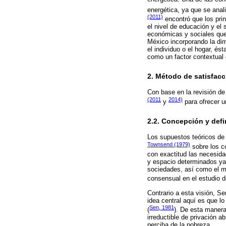
energética, ya que se anal
(2011)
encontró que los prin
el nivel de educación y el
económicas y sociales que 
México incorporando la dim
el individuo o el hogar, ést
como un factor contextual
2. Método de satisfac
Con base en la revisión de
(2011
2014)
y
para ofrecer u
2.2. Concepción y defi
Los supuestos teóricos de
Townsend (1979)
sobre los c
con exactitud las necesida
y espacio determinados ya
sociedades, así como el me
consensual en el estudio 
Contrario a esta visión, S
idea central aquí es que lo
Sen, 1981
(
). De esta manera
irreductible de privación a
perciba de la pobreza.