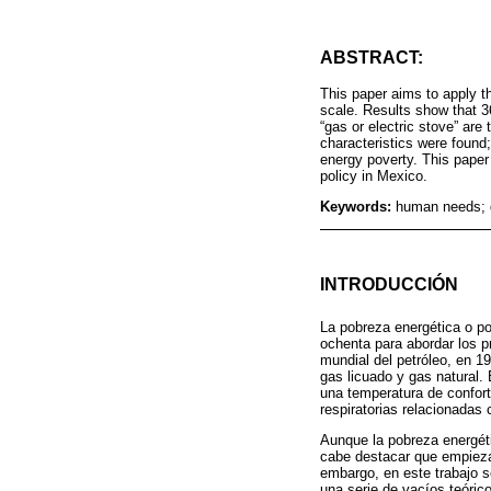
ABSTRACT:
This paper aims to apply t
scale. Results show that 36
“gas or electric stove” are
characteristics were found
energy poverty. This paper
policy in Mexico.
Keywords:
human needs; d
INTRODUCCIÓN
La pobreza energética o p
ochenta para abordar los pr
mundial del petróleo, en 1
gas licuado y gas natural.
una temperatura de confort
respiratorias relacionadas
Aunque la pobreza energéti
cabe destacar que empieza
embargo, en este trabajo s
una serie de vacíos teóric