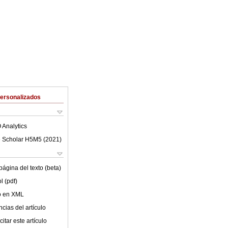
Personalizados
 Analytics
 Scholar H5M5 (
2021
)
ágina del texto (beta)
l (pdf)
lo en XML
cias del artículo
itar este artículo