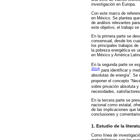
investigación en Europa.
Con este marco de referenc
en México. Se plantea que 
de análisis relevantes para
este objetivo, el trabajo se
En la primera parte se de
consensual, desde los cual
los principales trabajos d
la pobreza energética es u
en México y América Latin
En la segunda parte se exp
2014)
para identificar y me
absolutas de energía”. Se 
proponer el concepto “Nece
sobre privación absoluta y 
necesidades, satisfactore
En la tercera parte se pres
nacional como estatal, ofr
de las implicaciones que l
conclusiones y comentarios
1. Estudio de la literat
Como línea de investigació
metodológicos con los cual