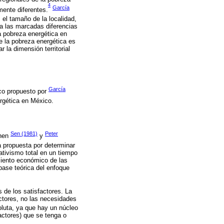
4
García
mente diferentes.
 el tamaño de la localidad,
ta las marcadas diferencias
la pobreza energética en
e la pobreza energética es
r la dimensión territorial
García
ico propuesto por
ergética en México.
Sen (1981)
Peter
enen
y
a propuesta por determinar
ativismo total en un tiempo
miento económico de las
base teórica del enfoque
 de los satisfactores. La
actores, no las necesidades
oluta, ya que hay un núcleo
factores) que se tenga o