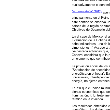
cualitativamente el sentim
Bouzarovski
et al.
(2012)
apunt
principalmente en el Reino
este sentido se observa un
países de la región de Amé
Objetivos de Desarrollo del
En el caso de México, el a
Evaluación de la Política d
ocho indicadores, uno de l
dimensiones: i) Acceso al a
Se destaca entonces que, a
Coneval considera que la pr
un elemento que contribuy
La privación social de los
“Satisfacción de necesidad
energética en el hogar”. B
universales, interdependie
energía, no ejerce entonce
Es así que el índice multi
bienes económicos que se 
Iluminación,
ii)
Entretenimi
térmico en la vivienda.
Los resultados obtenidos
energética. Una de las con