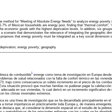
he method for “Meeting of Absolute Energy Needs” to analyze energy poverty 
.7% of Mexican households are energy poor, finding that “thermal comfort”, “ef
 the economic goods with the highest deprivation levels. In addition, six groups
; a scenario that demonstrates the relevance of integrating the geographic dim
 proposes that energy poverty must be integrated as a key social dimension of
eprivation; energy poverty; geography
1
obreza de combustible
emerge como tema de investigación en Europa desde p
oblemas de salud relacionados con la falta de confort térmico en las vivienda
973, trajo como consecuencia un súbito incremento en el precio de los combus
 Esta situación provocó que muchas familias no pudieran pagar la calefacció
 adecuada en sus viviendas, lo cual derivó en un incremento significativo d
 con los climas invernales extremos.
ca es una línea de investigación que se ha desarrollado principalmente en el 
 a tomar importancia en prácticamente toda Europa y, de manera emergente,
e destaca que, al considerar la dimensión espacial en el estudio de la pobrez
os y metodológicos de los principales enfoques con los cuales se ha abordado