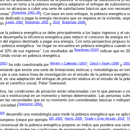
ioneros en torno a la pobreza energética adaptaron el enfoque de subsistenci
os no alcanzan a cubrir una serie de satisfactores básicos que son necesari
Rowntree, 1901: 86
sonas” (
). Con base en este enfoque, la pobreza energética s
liar dedicado a pagar la energía necesaria que se requiera en la vivienda, esp
Lewis, 1982
Boardman, 1991
2010
Bradshaw, 2008
ón (
;
y
;
).
e la pobreza energética se debe principalmente a los bajos ingresos y el uso
e desempeña la eficiencia energética para reducir el consumo de energía en
n del ingreso destinado a pagar esa energía. Con esta perspectiva propuso lo
 pobreza energética: “un hogar se encuentra en pobreza energética cuando no
Boardman (2010)
el 10% de sus ingresos”. Los resultados de
indican que en 2
 Unido vivían en pobreza energética.
1991)
Whyley y Callender (1997)
Clinch y Healy (1999
2001
ha sido cuestionada por
,
y
entando que existe una serie de limitaciones teóricas y metodológicas en torn
 pie a una nueva línea de investigación en el estudio de la pobreza energét
, es una adaptación del enfoque de privación relativa en el estudio de la pob
por el científico social, Peter Townsend.
iva, las condiciones de privación están relacionadas con lo que piensan o si
ocial e institucional en un momento y tiempo determinados. Las personas sufr
acen las necesidades que en su momento son consideradas básicas o indispen
Townsend, 1962
 sociedad (
).
004)
desarrolló una metodología para medir la pobreza energética que se aplicó
SEI, 2003
Harris, 2005
Tirado y Ürge-Vorsatz, 2010
Th
europeos (véase por ejemplo
;
;
,
 consensual de la pobreza energética propone un índice que pondera una serie
res objetivos miden las condiciones de equipamiento de la vivienda, mientras 