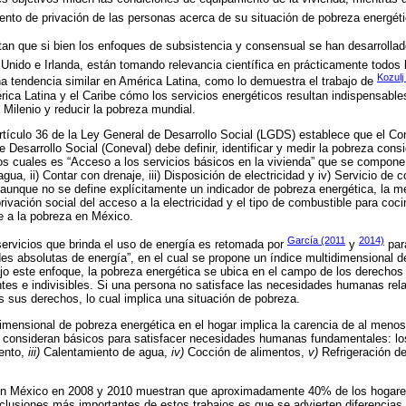
iento de privación de las personas acerca de su situación de pobreza energéti
an que si bien los enfoques de subsistencia y consensual se han desarrollad
 Unido e Irlanda, están tomando relevancia científica en prácticamente todos
Kozulj
a tendencia similar en América Latina, como lo demuestra el trabajo de
rica Latina y el Caribe cómo los servicios energéticos resultan indispensable
 Milenio y reducir la pobreza mundial.
rtículo 36 de la Ley General de Desarrollo Social (LGDS) establece que el Co
e Desarrollo Social (Coneval) debe definir, identificar y medir la pobreza co
os cuales es “Acceso a los servicios básicos en la vivienda” que se compone
gua, ii) Contar con drenaje, iii) Disposición de electricidad y iv) Servicio de 
unque no se define explícitamente un indicador de pobreza energética, la me
ivación social del acceso a la electricidad y el tipo de combustible para cocin
e a la pobreza en México.
García (2011
2014)
 servicios que brinda el uso de energía es retomada por
y
para
es absolutas de energía”, en el cual se propone un índice multidimensional
ajo este enfoque, la pobreza energética se ubica en el campo de los derechos
ntes e indivisibles. Si una persona no satisface las necesidades humanas re
s sus derechos, lo cual implica una situación de pobreza.
dimensional de pobreza energética en el hogar implica la carencia de al menos
consideran básicos para satisfacer necesidades humanas fundamentales: lo
ento,
iii)
Calentamiento de agua,
iv)
Cocción de alimentos,
v)
Refrigeración d
 en México en 2008 y 2010 muestran que aproximadamente 40% de los hogare
clusiones más importantes de estos trabajos es que se advierten diferencias 