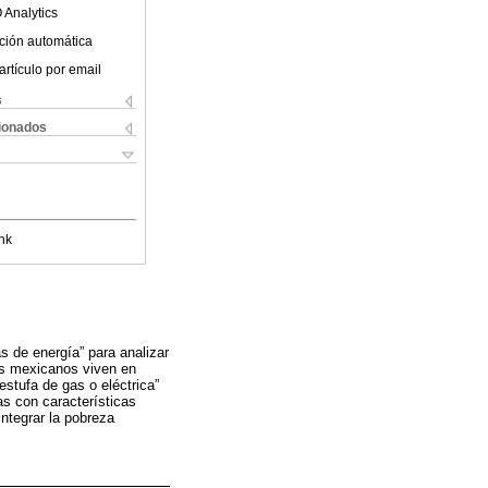
 Analytics
ción automática
artículo por email
s
cionados
nk
s de energía” para analizar
es mexicanos viven en
estufa de gas o eléctrica”
as con características
ntegrar la pobreza