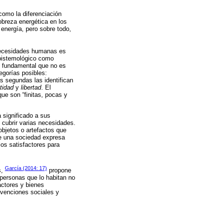
como la diferenciación
obreza energética en los
 energía, pero sobre todo,
 necesidades humanas es
epistemológico como
d fundamental que no es
egorías posibles:
as segundas las identifican
tidad
y
libertad
. El
ue son “finitas, pocas y
 significado a sus
 cubrir varias necesidades.
objetos o artefactos que
ue una sociedad expresa
os satisfactores para
García (2014: 17)
s,
propone
 personas que lo habitan no
actores y bienes
venciones sociales y