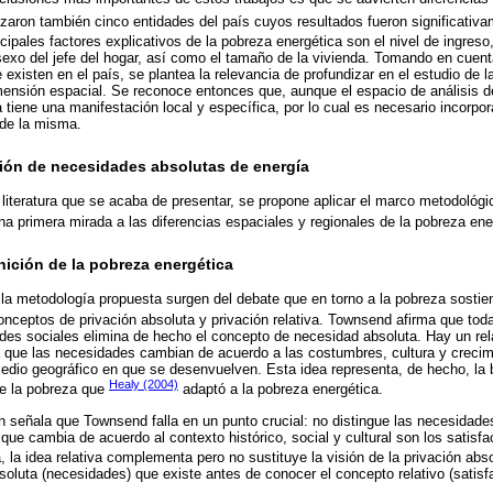
izaron también cinco entidades del país cuyos resultados fueron significativa
cipales factores explicativos de la pobreza energética son el nivel de ingreso,
 sexo del jefe del hogar, así como el tamaño de la vivienda. Tomando en cuen
existen en el país, se plantea la relevancia de profundizar en el estudio de 
ensión espacial. Se reconoce entonces que, aunque el espacio de análisis d
a tiene una manifestación local y específica, por lo cual es necesario incorpora
 de la misma.
ción de necesidades absolutas de energía
 literatura que se acaba de presentar, se propone aplicar el marco metodológ
na primera mirada a las diferencias espaciales y regionales de la pobreza en
nición de la pobreza energética
 la metodología propuesta surgen del debate que en torno a la pobreza sosti
onceptos de privación absoluta y privación relativa. Townsend afirma que tod
des sociales elimina de hecho el concepto de necesidad absoluta. Hay un rel
 que las necesidades cambian de acuerdo a las costumbres, cultura y creci
dio geográfico en que se desenvuelven. Esta idea representa, de hecho, la 
Healy (2004)
de la pobreza que
adaptó a la pobreza energética.
en señala que Townsend falla en un punto crucial: no distingue las necesidades
 que cambia de acuerdo al contexto histórico, social y cultural son los satisf
, la idea relativa complementa pero no sustituye la visión de la privación abs
bsoluta (necesidades) que existe antes de conocer el concepto relativo (satis