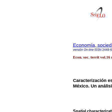
Economía, sociedad
versión On-line
ISSN
2448-
Econ. soc. territ vol.1
Caracterización e
México. Un anális
Spatial characterizat