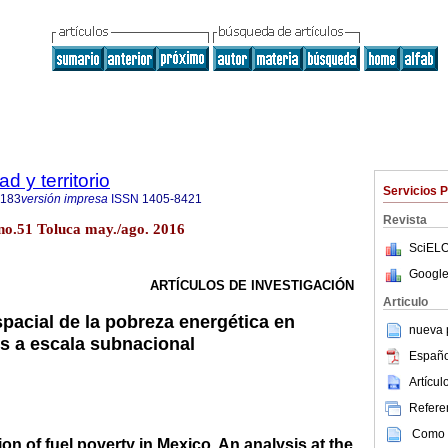
 y territorio
Servicios 
6183
versión impresa
ISSN
1405-8421
Revista
6 no.51 Toluca may./ago. 2016
SciELO
Google
ARTÍCULOS DE INVESTIGACIÓN
Articulo
spacial de la pobreza energética en
nueva p
is a escala subnacional
Españo
Artícu
Referen
Como c
ion of fuel poverty in Mexico. An analysis at the