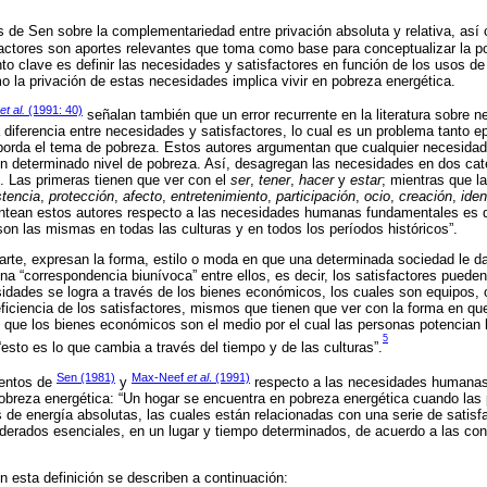
as de Sen sobre la complementariedad entre privación absoluta y relativa, así 
actores son aportes relevantes que toma como base para conceptualizar la p
to clave es definir las necesidades y satisfactores en función de los usos de
o la privación de estas necesidades implica vivir en pobreza energética.
et al.
(1991: 40)
señalan también que un error recurrente en la literatura sobre
a diferencia entre necesidades y satisfactores, lo cual es un problema tanto 
orda el tema de pobreza. Estos autores argumentan que cualquier necesida
 un determinado nivel de pobreza. Así, desagregan las necesidades en dos cat
s. Las primeras tienen que ver con el
ser
,
tener
,
hacer
y
estar
; mientras que l
stencia
,
protección
,
afecto
,
entretenimiento
,
participación
,
ocio
,
creación
,
iden
antean estos autores respecto a las necesidades humanas fundamentales es q
son las mismas en todas las culturas y en todos los períodos históricos”.
parte, expresan la forma, estilo o moda en que una determinada sociedad le da
na “correspondencia biunívoca” entre ellos, es decir, los satisfactores pueden
idades se logra a través de los bienes económicos, los cuales son equipos, 
ficiencia de los satisfactores, mismos que tienen que ver con la forma en q
que los bienes económicos son el medio por el cual las personas potencian l
5
esto es lo que cambia a través del tiempo y de las culturas”.
Sen (1981)
Max-Neef
et al
. (1991)
ientos de
y
respecto a las necesidades humana
 pobreza energética: “Un hogar se encuentra en pobreza energética cuando las
 de energía absolutas, las cuales están relacionadas con una serie de satisf
erados esenciales, en un lugar y tiempo determinados, de acuerdo a las con
n esta definición se describen a continuación: