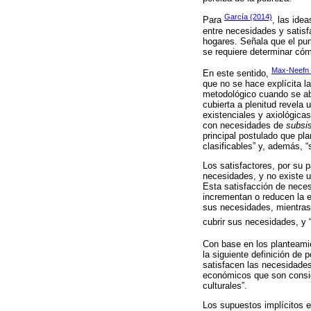
García (2014)
Para
, las ide
entre necesidades y satisf
hogares. Señala que el pun
se requiere determinar cóm
Max-Neefn
En este sentido,
que no se hace explícita l
metodológico cuando se ab
cubierta a plenitud revela
existenciales y axiológica
con necesidades de
subsi
principal postulado que pl
clasificables” y, además, “
Los satisfactores, por su 
necesidades, y no existe u
Esta satisfacción de neces
incrementan o reducen la e
sus necesidades, mientras 
cubrir sus necesidades, y “
Con base en los planteam
la siguiente definición de
satisfacen las necesidades
económicos que son consid
culturales”.
Los supuestos implícitos e