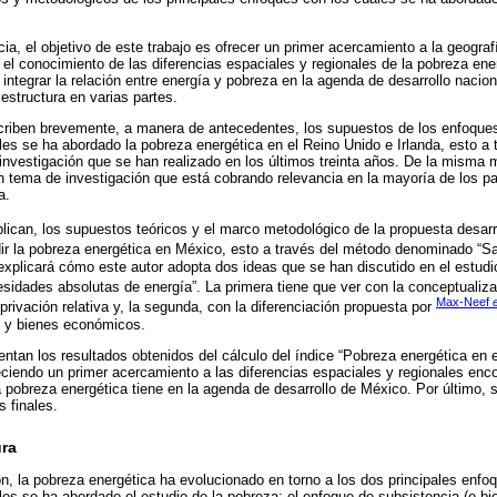
ia, el objetivo de este trabajo es ofrecer un primer acercamiento a la geograf
el conocimiento de las diferencias espaciales y regionales de la pobreza ene
 integrar la relación entre energía y pobreza en la agenda de desarrollo nacion
 estructura en varias partes.
scriben brevemente, a manera de antecedentes, los supuestos de los enfoque
es se ha abordado la pobreza energética en el Reino Unido e Irlanda, esto a 
e investigación que se han realizado en los últimos treinta años. De la misma
n tema de investigación que está cobrando relevancia en la mayoría de los 
a.
lican, los supuestos teóricos y el marco metodológico de la propuesta desar
dir la pobreza energética en México, esto a través del método denominado “S
explicará cómo este autor adopta dos ideas que se han discutido en el estudi
sidades absolutas de energía”. La primera tiene que ver con la conceptualiz
Max-Neef
e
privación relativa y, la segunda, con la diferenciación propuesta por
s y bienes económicos.
entan los resultados obtenidos del cálculo del índice “Pobreza energética en el
eciendo un primer acercamiento a las diferencias espaciales y regionales en
a pobreza energética tiene en la agenda de desarrollo de México. Por último, s
 finales.
ura
n, la pobreza energética ha evolucionado en torno a los dos principales enfoq
es se ha abordado el estudio de la pobreza: el enfoque de subsistencia (o bio