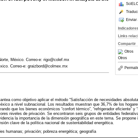
SciELO
Traduc
Enviar 
Indicadore
Links rela
Compartir
Otros
Otros
 Norte, México. Correo-e: rigo@colef.mx
éxico. Correo-e: graizbord@colmex.mx
Permali
lantea como objetivo aplicar el método “Satisfacción de necesidades absoluta
México a nivel subnacional. Los resultados muestran que 36,7% de los hogar
ando que los bienes económicos “confort térmico”, “refrigerador eficiente” y “
res niveles de privación. Se encontraron seis grupos de entidades federativ
videncia la importancia de la dimensión geográfica en este tema. Se propone i
ión clave de la política nacional de sustentabilidad energética.
es humanas; privación; pobreza energética; geografía