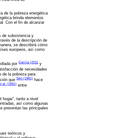
ía de la pobreza energética
rgética brinda elementos
al. Con el fin de alcanzar
s de subsistencia y
través de la descripción de
 manera, se describirá cómo
países europeos, así como
García (2011
rollada por
y
atisfacción de necesidades
o de la pobreza para
Sen (1981)
ación que
hace
t al.
(1991)
entre
 hogar”, tanto a nivel
contradas, así como algunas
e presentan las principales
ues teóricos y
lógico) y el enfoque