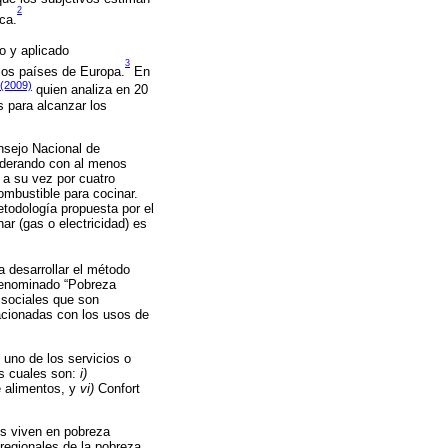
2
ca.
o y aplicado
3
 los países de Europa.
En
 (2009)
quien analiza en 20
s para alcanzar los
nsejo Nacional de
nsiderando con al menos
 a su vez por cuatro
combustible para cocinar.
todología propuesta por el
ar (gas o electricidad) es
 desarrollar el método
 denominado “Pobreza
 sociales que son
lacionadas con los usos de
 uno de los servicios o
s cuales son:
i)
e alimentos, y
vi)
Confort
s viven en pobreza
regionales de la pobreza