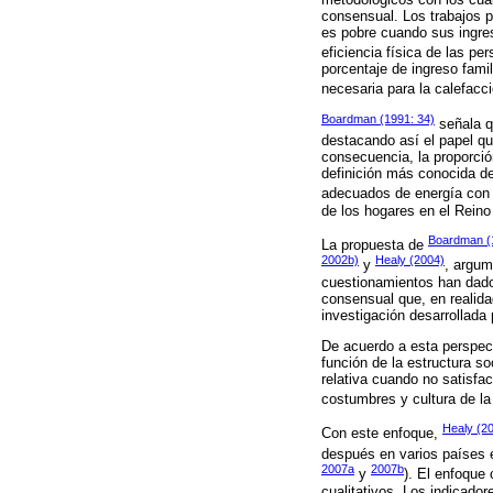
consensual. Los trabajos p
es pobre cuando sus ingres
eficiencia física de las per
porcentaje de ingreso fami
necesaria para la calefacci
Boardman (1991: 34)
señala qu
destacando así el papel qu
consecuencia, la proporció
definición más conocida de
adecuados de energía con 
de los hogares en el Reino
Boardman (
La propuesta de
2002b)
Healy (2004)
y
, argum
cuestionamientos han dado
consensual que, en realidad
investigación desarrollada 
De acuerdo a esta perspect
función de la estructura s
relativa cuando no satisf
costumbres y cultura de la
Healy (2
Con este enfoque,
después en varios países 
2007a
2007b
y
). El enfoque
cualitativos. Los indicado