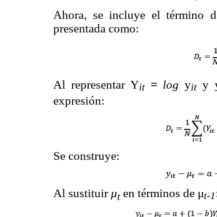
Ahora, se incluye el término d
presentada como:
Al representar Y
=
log
y
y 
it
it
expresión:
Se construye:
Al sustituir
μ
en términos de μ
t-1
t