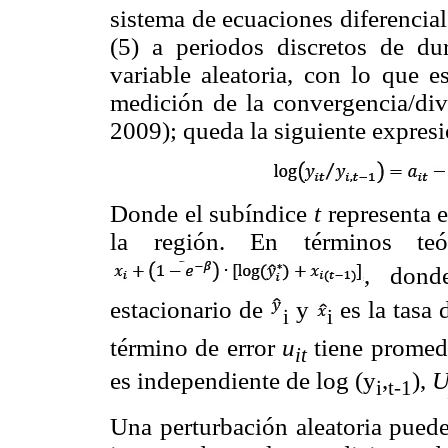
sistema de ecuaciones diferencial
(5) a periodos discretos de du
variable aleatoria, con lo que 
medición de la convergencia/dive
2009); queda la siguiente expresi
Donde el subíndice
t
representa e
la región. En términos teó
, don
estacionario de
y
es la tasa 
i
i
término de error
u
tiene promedi
it
es independiente de log (y
,
),
i
t-1
Una perturbación aleatoria puede