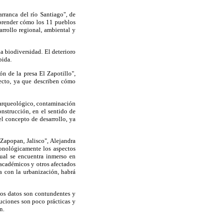
arranca del río Santiago", de
mprender cómo los 11 pueblos
rrollo regional, ambiental y
a biodiversidad. El deterioro
pida.
ón de la presa El Zapotillo",
ecto, ya que describen cómo
o arqueológico, contaminación
onstrucción, en el sentido de
el concepto de desarrollo, ya
 Zapopan, Jalisco", Alejandra
onológicamente los aspectos
cual se encuentra inmerso en
 académicos y otros afectados
a con la urbanización, habrá
los datos son contundentes y
luciones son poco prácticas y
n.