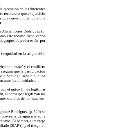
la ejecución de las diferentes
res reconocen que el ejercicio
e sigue correspondiendo a una
r.
 Alicia Torres Rodríguez (p.
ómo este recurso tiene varios
los grupos de poder están, por
 inequidad en la asignación,
efecto burbuja´ y el conflicto
asegura que la participación
pala-Santiago, señala que los
n ante las autoridades.
 con el único fin de legitimar
, al participar legitiman las
nes sociales de los usuarios,
agómez Rodríguez (p. 329) se
 proveería de agua a la zona
ctivos. Al parecer, el manejo
llado (SIAPA), y el riesgo de