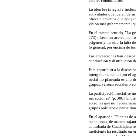
actores comunitarios.
La idea fue integral e inclus
actividades que fueran de su 
ofrece elementos que apoyan 
visión más gubernamental que 
En el mismo sentido, "La ge
273) ofrece un acercamiento 
orígenes y no sólo la falta d
lo general, por encima de los
Las afectaciones han desenc
conducción y distribución de
Para contribuir a la discusió
intergubernamental por el a
social no planeada es uno de
grupos, ya sean sociales o e
La participación social se in
sus acciones" (p. 306). Si b
acciones que no necesariamen
grupos políticos o particula
En el apartado "Fuentes de 
mencionan, de manera tajant
conurbada de Guadalajara se 
ineficiente ha resultado en 