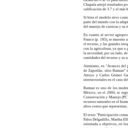
Chapala arrojó resultados po
calificación de 3.7 y el más 
Si bien el modelo sirve como
parte del mundo con la adapt
del manejo de cuencas y su 
En cuanto al sector agropecu
Franco (p. 195), se muestra 
el recurso, y las grandes in
con la agricultura, ya que a
la necesidad, por un lado, d
cantidades del recurso y su u
Asimismo, en "Avances del 
de Zapotlán, sitio Ramsar"
Arroyo y Carlos Gómez Gali
intersectoriales en el caso 
Ramsar es uno de los modern
México, en el 2004, se regi
Conservación y Manejo (PCYM)
recursos naturales en el hum
altos costos que representan
El texto "Participación comu
Palos Delgadillo, Martha Elb
orientada a objetivos, en lo