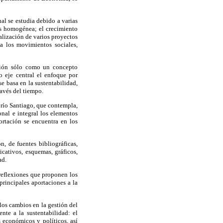
ual se estudia debido a varias
es homogénea; el crecimiento
ealización de varios proyectos
a los movimientos sociales,
egión sólo como un concepto
o eje central el enfoque por
e basa en la sustentabilidad,
ravés del tiempo.
l río Santiago, que contempla,
nal e integral los elementos
ortación se encuentra en los
n, de fuentes bibliográficas,
icativos, esquemas, gráficos,
ad.
 reflexiones que proponen los
rincipales aportaciones a la
los cambios en la gestión del
nte a la sustentabilidad: el
s económicos y políticos, así