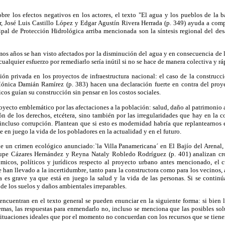
obre los efectos negativos en los actores, el texto "El agua y los pueblos de la b
, José Luis Castillo López y Edgar Agustín Rivera Herrada (p. 349) ayuda a co
pal de Protección Hidrológica arriba mencionada son la síntesis regional del desa
os años se han visto afectados por la disminución del agua y en consecuencia de l
ualquier esfuerzo por remediarlo sería inútil si no se hace de manera colectiva y rá
ón privada en los proyectos de infraestructura nacional: el caso de la construcci
ónica Damián Ramírez (p. 383) hacen una declaración fuerte en contra del proy
cos guían su construcción sin pensar en los costos sociales.
royecto emblemático por las afectaciones a la población: salud, daño al patrimoni
ión de los derechos, etcétera, sino también por las irregularidades que hay en la c
incluso corrupción. Plantean que si esto es modernidad habría que replantearnos 
 en juego la vida de los pobladores en la actualidad y en el futuro.
de un crimen ecológico anunciado:`la Villa Panamericana´ en El Bajío del Arenal,
alupe Cázares Hernández y Reyna Nataly Robledo Rodríguez (p. 401) analizan cr
ómicos, políticos y jurídicos respecto al proyecto urbano antes mencionado, el 
e han llevado a la incertidumbre, tanto para la constructora como para los vecinos,
a es grave ya que está en juego la salud y la vida de las personas. Si se continú
de los suelos y daños ambientales irreparables.
encuentran en el texto general se pueden enunciar en la siguiente forma: si bien 
emas, las respuestas para enmendarlo no, incluso se menciona que las posibles so
 situaciones ideales que por el momento no concuerdan con los recursos que se tiene