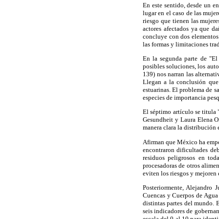
En este sentido, desde un en
lugar en el caso de las mujer
riesgo que tienen las mujere
actores afectados ya que da
concluye con dos elementos: 
las formas y limitaciones trad
En la segunda parte de "El 
posibles soluciones, los au
139) nos narran las alternat
Llegan a la conclusión que 
estuarinas. El problema de s
especies de importancia pesq
El séptimo artículo se titula
Gesundheit y Laura Elena Or
manera clara la distribución 
Afirman que México ha empe
encontraron dificultades de
residuos peligrosos en toda
procesadoras de otros alime
eviten los riesgos y mejoren e
Posteriormente, Alejandro 
Cuencas y Cuerpos de Agua (
distintas partes del mundo.
seis indicadores de gobernanz
escala del 0 al 10 para ident