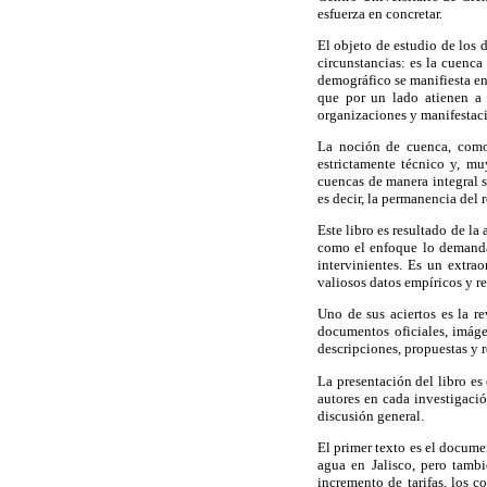
esfuerza en concretar.
El objeto de estudio de los d
circunstancias: es la cuenc
demográfico se manifiesta en 
que por un lado atienen a 
organizaciones y manifestaci
La noción de cuenca, como 
estrictamente técnico y, mu
cuencas de manera integral s
es decir, la permanencia del
Este libro es resultado de la
como el enfoque lo demanda,
intervinientes. Es un extra
valiosos datos empíricos y re
Uno de sus aciertos es la re
documentos oficiales, imágen
descripciones, propuestas y 
La presentación del libro es
autores en cada investigaci
discusión general.
El primer texto es el docume
agua en Jalisco, pero tambi
incremento de tarifas, los c