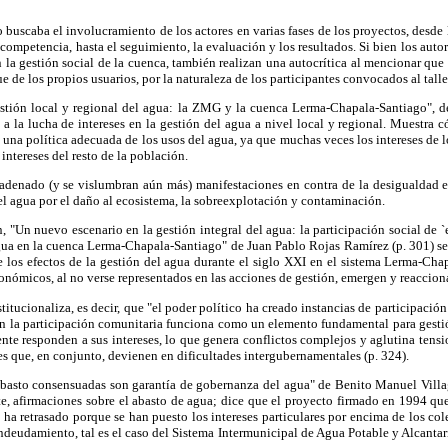
o buscaba el involucramiento de los actores en varias fases de los proyectos, desde 
competencia, hasta el seguimiento, la evaluación y los resultados. Si bien los auto
la gestión social de la cuenca, también realizan una autocrítica al mencionar qu
de los propios usuarios, por la naturaleza de los participantes convocados al talle
stión local y regional del agua: la ZMG y la cuenca Lerma-Chapala-Santiago", de
a la lucha de intereses en la gestión del agua a nivel local y regional. Muestra c
e una política adecuada de los usos del agua, ya que muchas veces los intereses de 
 intereses del resto de la población.
adenado (y se vislumbran aún más) manifestaciones en contra de la desigualdad e
l agua por el daño al ecosistema, la sobreexplotación y contaminación.
n, "Un nuevo escenario en la gestión integral del agua: la participación social de `
gua en la cuenca Lerma-Chapala-Santiago" de Juan Pablo Rojas Ramírez (p. 301) se 
 los efectos de la gestión del agua durante el siglo XXI en el sistema Lerma-Cha
conómicos, al no verse representados en las acciones de gestión, emergen y reacciona
stitucionaliza, es decir, que "el poder político ha creado instancias de participación
ien la participación comunitaria funciona como un elemento fundamental para gestión
te responden a sus intereses, lo que genera conflictos complejos y aglutina tensio
res que, en conjunto, devienen en dificultades intergubernamentales (p. 324).
abasto consensuadas son garantía de gobernanza del agua" de Benito Manuel Vill
e, afirmaciones sobre el abasto de agua; dice que el proyecto firmado en 1994 que
ha retrasado porque se han puesto los intereses particulares por encima de los cole
endeudamiento, tal es el caso del Sistema Intermunicipal de Agua Potable y Alcantari