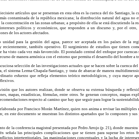
iecisiete artículos que se presentan en esta obra es la cuenca del río Santiago, la c
a más contaminada de la república mexicana; la distribución natural del agua no 
la concentración en las zonas urbanas; a propósito de ella se está discutiendo la r
intereses políticos y económicos, que responden a un discurso y, por el otro, 
ones de los actores afectados.
unidad para la gestión del agua, parece ser aceptada en los países de la r
y recientemente, también operativo. El surgimiento de estudios que tienen com
e ha visto cada vez más favorecido. El postulado central del enfoque por cuencas s
 recurso de manera armónica con el entorno que permita el desarrollo del hombre a t
 acuciosa selección de las investigaciones actuales que se hacen sobre la cuenca de
 el sistema Lerma-Chapala-Santiago, y trata de abarcar de manera multidimensio
ordinario esfuerzo que refleja elementos teórico metodológicos, y cuya mayor ap
flexivos.
visión que los autores realizan, donde se observa su extensa búsqueda y reflexió
es, mapas, estadísticas, fórmulas, entre otros. Se generan conceptos, mapas expl
recomendaciones respecto al camino que hay que seguir para lograr la sustentabilid
 elaborada por Francisco Morán Martínez, quien nos anima a revisar las múltiples
ón; en este documento se muestran los distintos apartados que lo componen y sus p
nto de la conferencia magistral presentada por Pedro Arrojo (p. 21), donde muestra 
én señala las principales complicaciones que se tienen para superar los retos fre
onflictos interterritoriales, las manipulaciones conceptuales y la lucha de interese