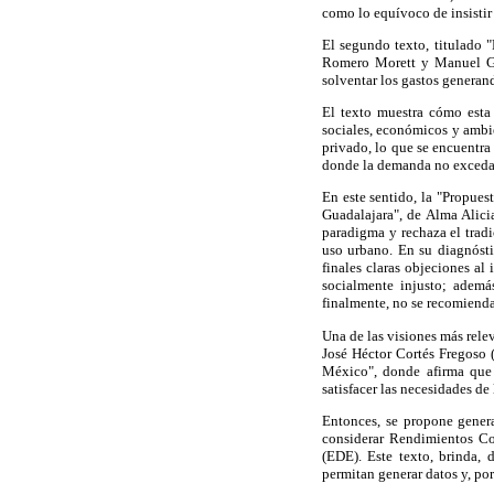
como lo equívoco de insistir 
El segundo texto, titulado "
Romero Morett y Manuel Guz
solventar los gastos generan
El texto muestra cómo esta 
sociales, económicos y ambi
privado, lo que se encuentra
donde la demanda no exceda l
En este sentido, la "Propue
Guadalajara", de Alma Alic
paradigma y rechaza el trad
uso urbano. En su diagnósti
finales claras objeciones al
socialmente injusto; ademá
finalmente, no se recomienda
Una de las visiones más relev
José Héctor Cortés Fregoso (
México", donde afirma que 
satisfacer las necesidades de
Entonces, se propone genera
considerar Rendimientos Co
(EDE). Este texto, brinda, 
permitan generar datos y, por