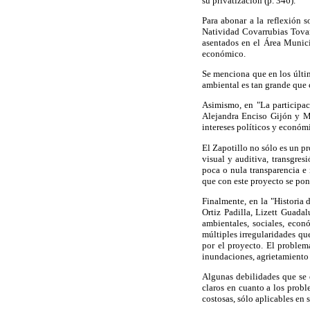
su privatización (p. 346).
Para abonar a la reflexión s
Natividad Covarrubias Tovar
asentados en el Área Munici
económico.
Se menciona que en los últim
ambiental es tan grande que c
Asimismo, en "La participaci
Alejandra Enciso Gijón y M
intereses políticos y económi
El Zapotillo no sólo es un p
visual y auditiva, transgres
poca o nula transparencia e 
que con este proyecto se pone
Finalmente, en la "Historia 
Ortiz Padilla, Lizett Guad
ambientales, sociales, econ
múltiples irregularidades qu
por el proyecto. El problem
inundaciones, agrietamiento 
Algunas debilidades que se 
claros en cuanto a los probl
costosas, sólo aplicables en