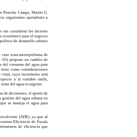
ador Peniche Camps, Martín G.
los organismos operadores a
 sin considerar los factores
io económico para el negocio
política de desarrollo urbano
: caso zona metropolitana de
p. 65) propone un cambio de
os del consumo del agua para
; tiene como consideraciones
y vital, cuyo incremento será
pecto a la variable tarifa;
 tema del agua es urgente.
ma de decisiones; el aporte de
la gestión del agua urbana en
 que se maneja el agua para
 Envolvente (ADE), ya que al
ontrar Eficiencia de Escala
 elementos de eficiencia que