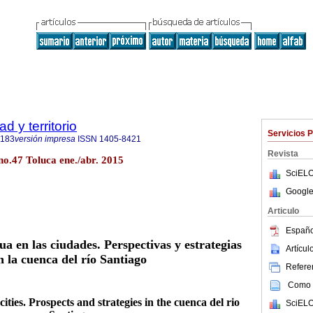
 y territorio
Servicios 
6183
versión impresa
ISSN
1405-8421
Revista
 no.47 Toluca ene./abr. 2015
SciELO
Google
Articulo
Españo
a en las ciudades. Perspectivas y estrategias
Artícu
n la cuenca del río Santiago
Referen
Como c
ities. Prospects and strategies in the cuenca del rio
SciELO