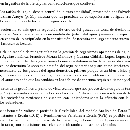
en la gestión de la oferta y las contradicciones que conlleva.
Las tarifas del agua: debate central de la sustentabilidad", presentado por Salv
mán Arroyo (p. 51), muestra que las prácticas de corrupción han obligado a 
do un nuevo modelo tarifario del agua potable.
acción no es más que la repetición de errores del pasado: la toma de decisiones
entales. Nos encontramos ante un modelo de gestión del agua que evoca un espac
 en contra de lo estipulado en la constitución. Se necesita con urgencia una nueva 
as reservas locales.
sta de un modelo de reingeniería para la gestión de organismos operadores de agua
ia Aguirre Jiménez, Francisco Morán Martínez y Gemma Cithlalli López López (
icional modelo de oferta, construyendo uno que determine los factores explicativ
co, se determina la sobreexplotación del agua subterránea y sus complicaciones
 incremento de los precios del agua doméstica, primero porque es un bien básico 
s, el consumo per cápita de agua doméstica es considerablemente inelástica res
 el aumento dado que los cambios en los hábitos de consumo requieren tiempo y el
antes en la gestión es el punto de vista técnico, que nos provee de datos para la to
p. 97) nos ayuda en este sentido con el apartado "Eficiencia técnica relativa de 
las sociedades mexicanas no cuentan con indicadores sobre la eficacia con la
 los pobladores.
r información valiosa a partir de la flexibilidad del modelo Análisis de Datos
nstantes a Escala (RCE) o Rendimientos Variables a Escala (RVE) es posible enc
desde los modelos cuantitativos de la economía, información útil para conocer
 lo tanto, tomar decisiones más claras considerando a los actores afectados.