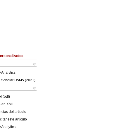
Personalizados
 Analytics
 Scholar H5M5 (
2021
)
l (pdf)
lo en XML
cias del artículo
itar este artículo
 Analytics