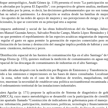
foque antropológico, Anahí Gómez (p. 119) presenta el texto "La participación soc
es afectadas por la presa El Zapotillo"; con perspectiva de género analiza, mediant
s afectadas por la presa, es decir, las decisiones gubernamentales que no son tom
ñan su salud o patrimonio. La descripción se realiza desde las familias de muje
los aportes de las redes de apoyo de mujeres y sus percepciones de riesgo y la crí
icionales, lo que se convierte en su principal reto a superar.
impacto ambiental y social de las obras hidroeléctricas del río Santiago, Jalisco
tores Manuel Guzmán Arroyo, Salvador Peniche Camps, Martín López Hernández y J
ivas que permiten el repoblamiento de las especies acuáticas migratorias de impor
regular el gasto en agua permite la generación de especies comerciales pero r
alinización de las tierras y destrucción del manglar implica perdida de hábitat y zo
uera: crustáceos, moluscos y peces.
 "Distribución espacial de las fuentes de contaminación fija en el alto Santiago" d
tega Elorza (p. 155), quienes realizan la medición de contaminantes en aguas sup
espacial de las descargas de contaminantes de industrias en el alto Santiago.
zado décadas después con la medición por Registro de Emisiones y Transferencia
bido a las omisiones e imprecisiones en las bases de datos consultadas. Localizar
 la zona, sobre todo en el caso de las fábricas de textiles, maquiladoras, ind
ntos; muestran la necesidad de establecer una política socioambiental encaminada 
l ordenamiento territorial de las instalaciones industriales.
Juárez Aguilar (p. 171) propone la aplicación de Sistema de diagnóstico de go
MICCA), cuyo marco metodológico se desarrolló con la participación de científi
 Este apartado llamado "Construcción de indicadores de gobernanza para el manejo 
a: información, participación, instituciones, políticas, tecnología y financiamient
ificar las fortalezas y debilidades, lo que permite el desarrollo de líneas de acción.