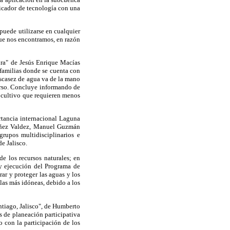
dicador de tecnología con una
puede utilizarse en cualquier
que nos encontramos, en razón
tura" de Jesús Enrique Macías
 familias donde se cuenta con
escasez de agua va de la mano
curso. Concluye informando de
e cultivo que requieren menos
tancia internacional Laguna
tañez Valdez, Manuel Guzmán
rupos multidisciplinarios e
e Jalisco.
e los recursos naturales; en
 y ejecución del Programa de
ar y proteger las aguas y los
las más idóneas, debido a los
ntiago, Jalisco", de Humberto
s de planeación participativa
o con la participación de los