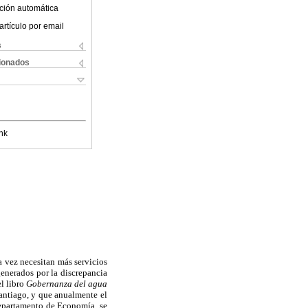
ción automática
artículo por email
s
cionados
nk
a vez necesitan más servicios
generados por la discrepancia
el libro
Gobernanza del agua
Santiago, y que anualmente el
Departamento de Economía, se