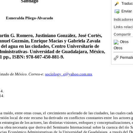
Santiago
Traduc
Enviar 
Esmeralda Pliego-Alvarado
Indicadore
Links rela
Compartir
artin G. Romero, Justiniano González, José Cortés,
anuel Guzmán, Enrique Macías y Gabriela Zavala
Otros
del agua en las ciudades, Centro Universitario de
Otros
ministrativas- Universidad de Guadalajara, México,
1 pp., ISBN: 978-607-450-881-9.
Permali
stado de México. Correo-e:
sociology_e@yahoo.com.mx
14.
14.
 traído, entre otras cosas, el crecimiento acelerado de las ciudades, las cuales cad
tión local de este recurso ha derivado en conflictos constantes entre los actores 
s estrategias de los actores, las distintas visiones, enfoques y conceptualizaciones, 
na obra necesaria que deriva del Seminario Internacional sobre la cuenca del río 
ncias Económico Administrativas de la Universidad de Guadalajara, a través del 