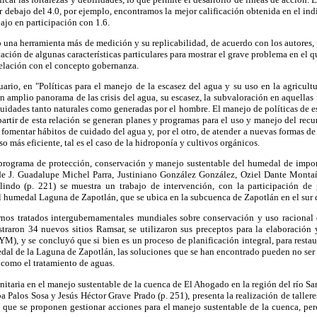
r debajo del 4.0, por ejemplo, encontramos la mejor calificación obtenida en el in
bajo en participación con 1.6.
 una herramienta más de medición y su replicabilidad, de acuerdo con los autores, 
ación de algunas características particulares para mostrar el grave problema en el 
relación con el concepto gobernanza.
ario, en "Políticas para el manejo de la escasez del agua y su uso en la agricul
un amplio panorama de las crisis del agua, su escasez, la subvaloración en aquellas
equidades tanto naturales como generadas por el hombre. El manejo de políticas de 
 partir de esta relación se generan planes y programas para el uso y manejo del re
e fomentar hábitos de cuidado del agua y, por el otro, de atender a nuevas formas d
so más eficiente, tal es el caso de la hidroponía y cultivos orgánicos.
programa de protección, conservación y manejo sustentable del humedal de impor
 de J. Guadalupe Michel Parra, Justiniano González González, Oziel Dante Mon
ndo (p. 221) se muestra un trabajo de intervención, con la participación de g
del humedal Laguna de Zapotlán, que se ubica en la subcuenca de Zapotlán en el sur d
os tratados intergubernamentales mundiales sobre conservación y uso racional d
straron 34 nuevos sitios Ramsar, se utilizaron sus preceptos para la elaboración
, y se concluyó que si bien es un proceso de planificación integral, para restaur
edal de la Laguna de Zapotlán, las soluciones que se han encontrado pueden no ser 
, como el tratamiento de aguas.
nitaria en el manejo sustentable de la cuenca de El Ahogado en la región del río Sa
a Palos Sosa y Jesús Héctor Grave Prado (p. 251), presenta la realización de tallere
s que se proponen gestionar acciones para el manejo sustentable de la cuenca, per