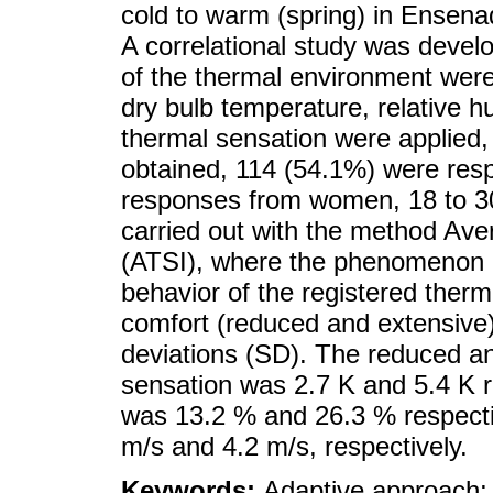
cold to warm (spring) in Ensena
A correlational study was develo
of the thermal environment wer
dry bulb temperature, relative 
thermal sensation were applied,
obtained, 114 (54.1%) were re
responses from women, 18 to 30
carried out with the method Ave
(ATSI), where the phenomenon o
behavior of the registered ther
comfort (reduced and extensive
deviations (SD). The reduced a
sensation was 2.7 K and 5.4 K re
was 13.2 % and 26.3 % respectiv
m/s and 4.2 m/s, respectively.
Keywords:
Adaptive approach; 