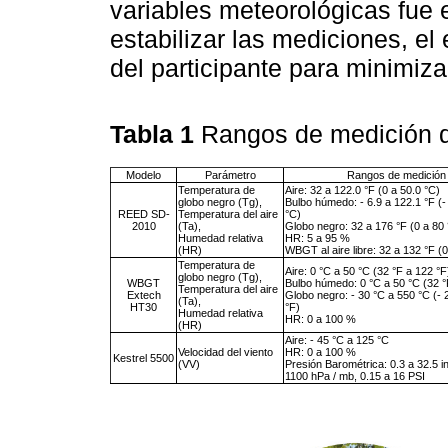
variables meteorológicas fue
estabilizar las mediciones, el
del participante para minimizar
Tabla 1
Rangos de medición de
Modelo
Parámetro
Rangos de medición
Temperatura de
Aire: 32 a 122.0 °F (0 a 50.0 °C)
globo negro (Tg),
Bulbo húmedo: - 6.9 a 122.1 °F (-
REED SD-
Temperatura del aire
°C)
2010
(Ta),
Globo negro: 32 a 176 °F (0 a 80
Humedad relativa
HR: 5 a 95 %
(HR)
WBGT al aire libre: 32 a 132 °F (0
Temperatura de
Aire: 0 °C a 50 °C (32 °F a 122 °F
globo negro (Tg),
WBGT
Bulbo húmedo: 0 °C a 50 °C (32 °
Temperatura del aire
Extech
Globo negro: - 30 °C a 550 °C (- 
(Ta),
HT30
°F)
Humedad relativa
HR: 0 a 100 %
(HR)
Aire: - 45 °C a 125 °C
Velocidad del viento
HR: 0 a 100 %
Kestrel 5500
(VV)
Presión Barométrica: 0.3 a 32.5 i
1100 hPa / mb, 0.15 a 16 PSI