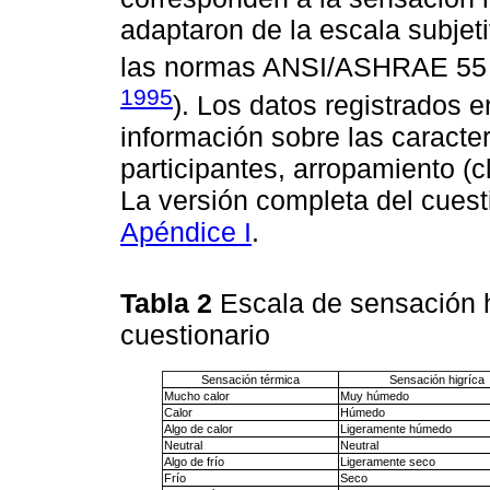
adaptaron de la escala subjet
las normas ANSI/ASHRAE 55 
1995
). Los datos registrados e
información sobre las caracterí
participantes, arropamiento (c
La versión completa del cuest
Apéndice I
.
Tabla 2
Escala de sensación h
cuestionario
Sensación térmica
Sensación higríca
Mucho calor
Muy húmedo
Calor
Húmedo
Algo de calor
Ligeramente húmedo
Neutral
Neutral
Algo de frío
Ligeramente seco
Frío
Seco