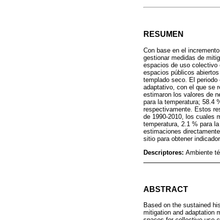
RESUMEN
Con base en el incremento 
gestionar medidas de mitiga
espacios de uso colectivo d
espacios públicos abiertos
templado seco. El periodo 
adaptativo, con el que se 
estimaron los valores de n
para la temperatura; 58.4 
respectivamente. Estos re
de 1990-2010, los cuales m
temperatura, 2.1 % para la
estimaciones directamente 
sitio para obtener indicado
Descriptores:
Ambiente tér
ABSTRACT
Based on the sustained his
mitigation and adaptation m
spaces for collective use c