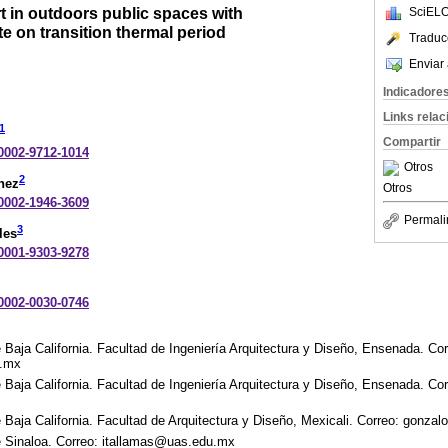
t in outdoors public spaces with
SciELO
e on transition thermal period
Traduc
Enviar 
Indicadore
Links rela
1
Compartir
-0002-9712-1014
Otros
2
nez
Otros
-0002-1946-3609
Permali
3
les
-0001-9303-9278
-0002-0030-0746
aja California. Facultad de Ingeniería Arquitectura y Diseño, Ensenada. Cor
.mx
aja California. Facultad de Ingeniería Arquitectura y Diseño, Ensenada. Cor
Baja California. Facultad de Arquitectura y Diseño, Mexicali. Correo: gonz
 Sinaloa. Correo: itallamas@uas.edu.mx