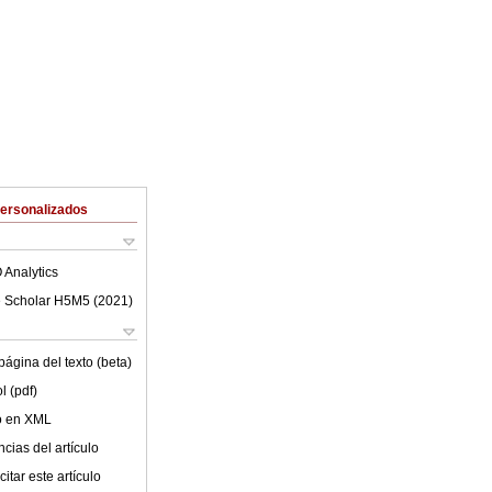
Personalizados
 Analytics
 Scholar H5M5 (
2021
)
ágina del texto (beta)
l (pdf)
lo en XML
cias del artículo
itar este artículo