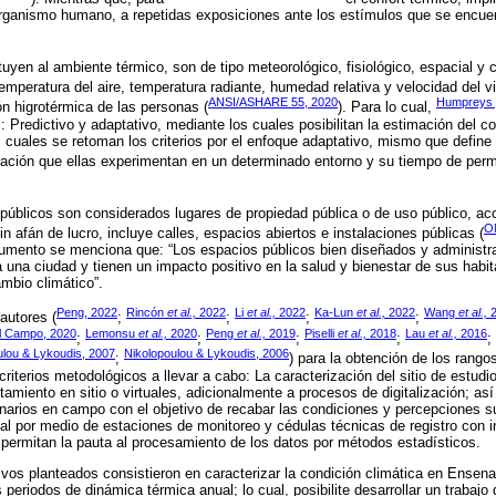
 organismo humano, a repetidas exposiciones ante los estímulos que se encue
yen al ambiente térmico, son de tipo meteorológico, fisiológico, espacial y c
 temperatura del aire, temperatura radiante, humedad relativa y velocidad del vi
ANSI/ASHARE 55, 2020
Humpreys y
ón higrotérmica de las personas (
). Para lo cual,
Predictivo y adaptativo, mediante los cuales posibilitan la estimación del co
uales se retoman los criterios por el enfoque adaptativo, mismo que define 
tación que ellas experimentan en un determinado entorno y su tiempo de per
 públicos son considerados lugares de propiedad pública o de uso público, ac
ON
in afán de lucro, incluye calles, espacios abiertos e instalaciones públicas (
umento se menciona que: “Los espacios públicos bien diseñados y administr
 una ciudad y tienen un impacto positivo en la salud y bienestar de sus habi
ambio climático”.
Peng, 2022
Rincón
et al.,
2022
Li
et al.,
2022
Ka-Lun
et al.,
2022
Wang
et al.,
2
autores (
;
;
;
;
el Campo, 2020
Lemonsu
et al.,
2020
Peng
et al.,
2019
Piselli
et al.,
2018
Lau
et al.,
2016
;
;
;
;
;
ulou & Lykoudis, 2007
Nikolopoulou & Lykoudis, 2006
;
) para la obtención de los rango
criterios metodológicos a llevar a cabo: La caracterización del sitio de estudi
amiento en sitio o virtuales, adicionalmente a procesos de digitalización; así
arios en campo con el objetivo de recabar las condiciones y percepciones su
ntal por medio de estaciones de monitoreo y cédulas técnicas de registro con 
 permitan la pauta al procesamiento de los datos por métodos estadísticos.
tivos planteados consistieron en caracterizar la condición climática en Ensena
os periodos de dinámica térmica anual; lo cual, posibilite desarrollar un trabaj