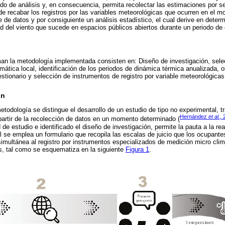
do de análisis y, en consecuencia, permita recolectar las estimaciones por s
e recabar los registros por las variables meteorológicas que ocurren en el mom
de datos y por consiguiente un análisis estadístico, el cual derive en determ
ad del viento que sucede en espacios públicos abiertos durante un periodo de 
an la metodología implementada consisten en: Diseño de investigación, selec
imática local, identificación de los periodos de dinámica térmica anualizada, 
estionario y selección de instrumentos de registro por variable meteorológicas
ón
todología se distingue el desarrollo de un estudio de tipo no experimental, t
Hernández
et al.,
2
partir de la recolección de datos en un momento determinado (
 de estudio e identificado el diseño de investigación, permite la pauta a la r
 se emplea un formulario que recopila las escalas de juicio que los ocupantes
imultánea al registro por instrumentos especializados de medición micro climát
s, tal como se esquematiza en la siguiente
Figura 1
.