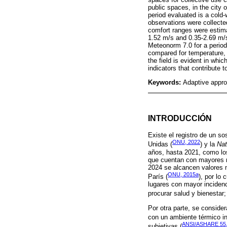
public spaces, in the city
period evaluated is a cold
observations were collected
comfort ranges were estima
1.52 m/s and 0.35-2.69 m/s
Meteonorm 7.0 for a perio
compared for temperature, 2
the field is evident in whi
indicators that contribute 
Keywords:
Adaptive approa
INTRODUCCIÓN
Existe el registro de un s
ONU, 2022
Unidas (
) y la
Nat
años, hasta 2021, como los
que cuentan con mayores re
2024 se alcancen valores m
ONU, 2015a
París (
), por lo
lugares con mayor incidenc
procurar salud y bienestar
Por otra parte, se conside
con un ambiente térmico in
ANSI/ASHARE 55,
subjetivas (