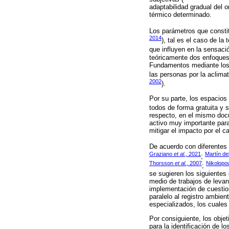
adaptabilidad gradual del
térmico determinado.
Los parámetros que constitu
2014
), tal es el caso de la
que influyen en la sensaci
teóricamente dos enfoques: 
Fundamentos mediante los c
las personas por la aclima
2002
).
Por su parte, los espacios
todos de forma gratuita y s
respecto, en el mismo doc
activo muy importante para
mitigar el impacto por el c
De acuerdo con diferentes 
Graziano
et al.,
2021
Martín d
;
Thorsson
et al.,
2007
Nikolopo
;
se sugieren los siguientes 
medio de trabajos de levant
implementación de cuestion
paralelo al registro ambie
especializados, los cuales
Por consiguiente, los obje
para la identificación de l