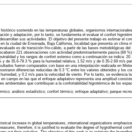
histórico sostenido en las temperaturas globales, organismos internacionales 
ción y adaptación, por lo tanto, se fundamenta el evaluar el confort higrotér
esarrollan sus actividades. El objetivo del presente trabajo es estimar el con
 en la ciudad de Ensenada, Baja California, localidad que presenta un clima 
evaluado es de transición frío-cálido, a partir de las bases metodológicas del
recabaron 221 observaciones con actividad predominantemente pasiva (68 %). 
eutralidad y los rangos de confort extenso como a continuación se indica: 20.
% y de 35.6-79.3 % para la humedad relativa; 1.52 m/s y de 0.35-2.69 m/s para
sultados fueron comparados con base en una interpolación realizada en Mete
ostraron diferencias reducidas de 0.3 °C entre los valores obtenidos y los 
 humedad, y 0.2 m/s para la velocidad de viento. Por lo tanto, se evidencia l
en campo en las que el enfoque adaptativo representa una amplitud consiste
res ambientales que contribuyan a la confortabilidad higrotérmica de los espac
mico; análisis estadístico; confort térmico; enfoque adaptativo; parque recre
torical increase in global temperatures, international organizations emphasiz
easures, therefore, it is justified to evaluate the degree of hygrothermal comf
arry out their activities. The objective of this work is to estimate the hygroth