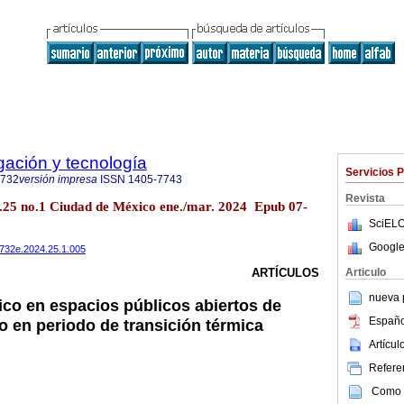
igación y tecnología
Servicios 
0732
versión impresa
ISSN
1405-7743
Revista
vol.25 no.1 Ciudad de México ene./mar. 2024 Epub 07-
SciELO
Google
40732e.2024.25.1.005
Articulo
ARTÍCULOS
nueva p
ico en espacios públicos abiertos de
Españo
o en periodo de transición térmica
Artícu
Referen
Como c