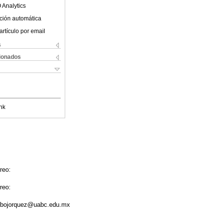
 Analytics
ción automática
artículo por email
s
cionados
nk
reo:
reo:
alobojorquez@uabc.edu.mx