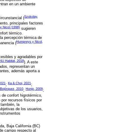
ntran en un ambiente
Szokolay,
ircunstancial (
ento, principales factores
 Nicol (1998)
sugieren
nfort térmico.
la percepción térmica de
Humpreys y Nicol,
manencia (
cesibles y agradables por
U Habitat, 2018
). A este
ados, representan un
tantes, además aporta a
021
Ka & Choi, 2021
;
;
Bojórquez, 2010
Honjo, 2009
;
;
s de confort higrotérmico,
o por recursos físicos por
 también, la
bjetivas de los usuarios,
instrumentos
da, Baja California (BC)
o de campo respecto al