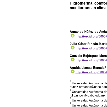
Higrothermal comfor
mediterranean climat
Armando Núñez-de Anda
http://orcid.org/0000
Julio César Rincón-Martí
http://orcid.org/0000
Gonzalo Bojórquez-Mora
http://orcid.org/0000
4
Armida Llamas-Estrada
http://orcid.org/0000
1
Universidad Autónoma de B
nunez.armando@uabc.edu
2
Universidad Autónoma de B
julio.rincon@uabc.edu.mx
3
Universidad Autónoma de 
4
Universidad Autónoma de