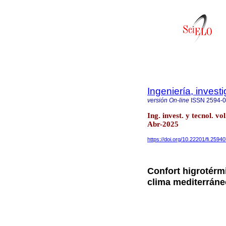
Ingeniería, invest
versión On-line
ISSN
2594-
Ing. invest. y tecnol. 
Abr-2025
https://doi.org/10.22201/fi.259
Confort higrotérm
clima mediterráne