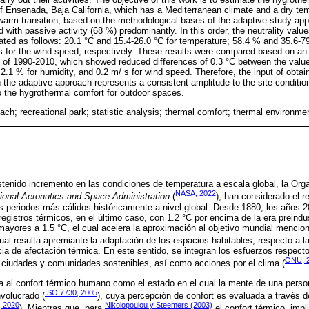
 of Ensenada, Baja California, which has a Mediterranean climate and a dry te
-warm transition, based on the methodological bases of the adaptive study ap
 with passive activity (68 %) predominantly. In this order, the neutrality valu
ted as follows: 20.1 °C and 15.4-26.0 °C for temperature; 58.4 % and 35.6-79.
 for the wind speed, respectively. These results were compared based on an in
d of 1990-2010, which showed reduced differences of 0.3 °C between the valu
.1 % for humidity, and 0.2 m/ s for wind speed. Therefore, the input of obtain
ch the adaptive approach represents a consistent amplitude to the site conditi
to the hygrothermal comfort for outdoor spaces.
ch; recreational park; statistic analysis; thermal comfort; thermal environme
ostenido incremento en las condiciones de temperatura a escala global, la Or
NASA, 2022
ional Aeronutics and Space Administration
(
), han considerado el re
 periodos más cálidos históricamente a nivel global. Desde 1880, los años 
gistros térmicos, en el último caso, con 1.2 °C por encima de la era preindus
ayores a 1.5 °C, el cual acelera la aproximación al objetivo mundial mencio
 cual resulta apremiante la adaptación de los espacios habitables, respecto a 
ia de afectación térmica. En este sentido, se integran los esfuerzos respecto
ONU, 
; ciudades y comunidades sostenibles, así como acciones por el clima (
ra al confort térmico humano como el estado en el cual la mente de una perso
ISO 7730, 2005
volucrado (
), cuya percepción de confort es evaluada a través 
 2020
Nikolopoulou y Steemers (2003)
). Mientras que, para
el confort térmico, imp