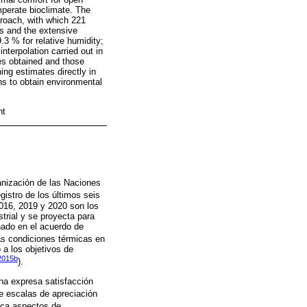
mperate bioclimate. The
proach, with which 221
es and the extensive
3 % for relative humidity;
terpolation carried out in
es obtained and those
ing estimates directly in
ons to obtain environmental
nt
ganización de las Naciones
gistro de los últimos seis
2016, 2019 y 2020 son los
trial y se proyecta para
nado en el acuerdo de
las condiciones térmicas en
 a los objetivos de
2015b
).
na expresa satisfacción
de escalas de apreciación
lica aspectos de