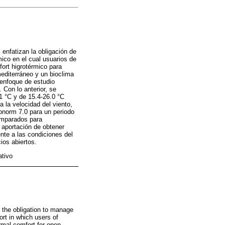
enfatizan la obligación de
mico en el cual usuarios de
fort higrotérmico para
mediterráneo y un bioclima
 enfoque de estudio
Con lo anterior, se
1 °C y de 15.4-26.0 °C
 la velocidad del viento,
onorm 7.0 para un periodo
comparados para
a aportación de obtener
nte a las condiciones del
ios abiertos.
ativo
e the obligation to manage
ort in which users of
ermal comfort for open