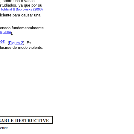
, sobre una o varias
estudiados, ya que por su
Highland & Bobrowsky (2008)
ficiente para causar una
cionado fundamentalmente
jo, 2004
).
996)
, (
Figura 2
). Es
ducirse de modo violento.