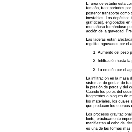
El área de estudio está co
tamaño, transportados por 
posterior transporte como d
inestables. Los depósitos 
grafíticas), englobados en 
montañoso formándose por 
acción de la gravedad. Pres
Las laderas están afectada
regolito, agravados por el 
Aumento del peso po
Infiltración hasta l
La erosión por el ag
La infiltración en la masa 
sistemas de grietas de tr
la presión de poros y del 
Cuando los poros del sedim
fragmentos o bloques de mat
los materiales, los cuales
que producen los cuerpos d
Los procesos gravitaciona
lento, prácticamente imper
manifiestan al cabo del tie
es una de las formas más l