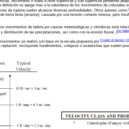
ocas, escombros o suelo a nivel superficial y sub superficial pendiente abajo
ta definición se apega más a la naturaleza de los movimientos de coluviales 
icies de ruptura suelen alcanzar diversas profundidades. Otros autores como
de tierra lenta (arrastre), causada por una tensión cortante intensa; pero insu
os movimientos de ladera por causas meteorológicas y climáticas está rela
De Valle
y distribución de las precipitaciones, así como con la erosión fluvial. (
Cruden & Varnes (1
 movimientos se realizó con base en la escala propuesta por
e reptación, excluyendo hundimientos, colapsos o avalanchas que suelen pro