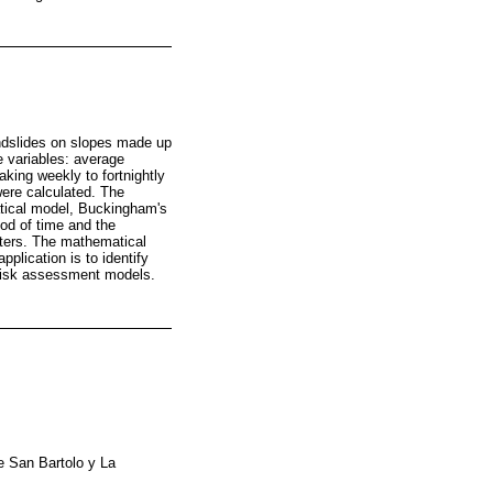
andslides on slopes made up
ve variables: average
aking weekly to fortnightly
ere calculated. The
atical model, Buckingham's
od of time and the
eters. The mathematical
plication is to identify
n risk assessment models.
e San Bartolo y La