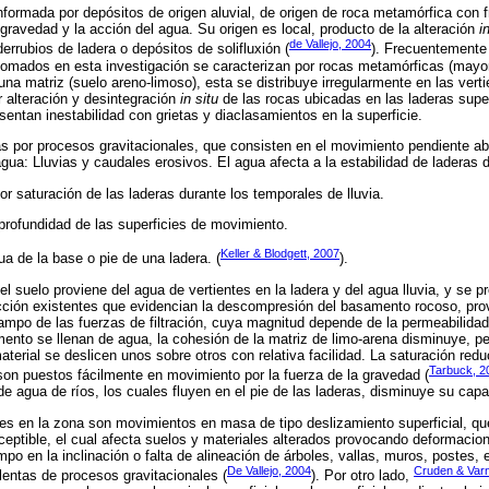
nformada por depósitos de origen aluvial, de origen de roca metamórfica con 
gravedad y la acción del agua. Su origen es local, producto de la alteración
i
de Vallejo, 2004
errubios de ladera o depósitos de solifluxión (
). Frecuentemente
tomados en esta investigación se caracterizan por rocas metamórficas (mayorm
una matriz (suelo areno-limoso), esta se distribuye irregularmente en las vertie
alteración y desintegración
in situ
de las rocas ubicadas en las laderas supe
entan inestabilidad con grietas y diaclasamientos en la superficie.
s por procesos gravitacionales, que consisten en el movimiento pendiente ab
agua: Lluvias y caudales erosivos. El agua afecta a la estabilidad de laderas 
r saturación de las laderas durante los temporales de lluvia.
a profundidad de las superficies de movimiento.
Keller & Blodgett, 2007
ua de la base o pie de una ladera. (
).
del suelo proviene del agua de vertientes en la ladera y del agua lluvia, y se p
acción existentes que evidencian la descompresión del basamento rocoso, pr
campo de las fuerzas de filtración, cuya magnitud depende de la permeabilidad 
ento se llenan de agua, la cohesión de la matriz de limo-arena disminuye, pe
erial se deslicen unos sobre otros con relativa facilidad. La saturación reduc
Tarbuck, 2
 son puestos fácilmente en movimiento por la fuerza de la gravedad (
e agua de ríos, los cuales fluyen en el pie de las laderas, disminuye su cap
les en la zona son movimientos en masa de tipo deslizamiento superficial, 
ceptible, el cual afecta suelos y materiales alterados provocando deformacio
mpo en la inclinación o falta de alineación de árboles, vallas, muros, postes, e
De Vallejo, 2004
Cruden & Var
entas de procesos gravitacionales (
). Por otro lado,