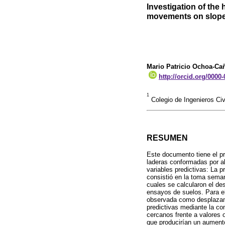
Investigation of the
movements on slopes
Mario Patricio Ochoa-Ca
http://orcid.org/0000
1
Colegio de Ingenieros Ci
RESUMEN
Este documento tiene el pr
laderas conformadas por al
variables predictivas: La 
consistió en la toma seman
cuales se calcularon el de
ensayos de suelos. Para e
observada como desplazami
predictivas mediante la c
cercanos frente a valores 
que producirían un aumento