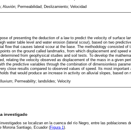
 Aluvión; Permeabilidad; Deslizamiento; Velocidad
ose of presenting the deduction of a law to predict the velocity of surface l
high water table level and water erosion (lateral scour), based on two predicti
ial flow that causes lateral scour at the base. The methodology consisted of t
 points on the ground called landmarks, from which displacement and speed w
 determined from geophysical studies and soil tests. To develop the mathem
, relating the velocity observed as displacement of the mass in a given peri
l with the predictive variables through the combination of dimensionless param
ery close results compared to observed values of speed. Its most important ap
sholds that would produce an increase in activity on alluvial slopes, based o
luvium; Permeability; landslides; Velocity
ma investigado
vestigados se localizan en la cuenca del río Negro, entre las poblaciones d
de Morona Santiago, Ecuador (
Figura 1
).