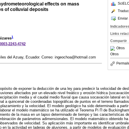
 hydrometeorological effects on mass
SciELO
 of colluvial deposits
Traduc
Enviar 
Indicadore
Links rela
1
ñizares
Compartir
-0003-2243-4742
Otros
Otros
viles del Azuay, Ecuador. Correo: ingeochoa@hotmail.com
Permali
opósito de exponer la deducción de una ley para predecir la velocidad de desl
uviones afectados por un elevado nivel freático y erosión hídrica (socavación 
precipitación media y el caudal medio fluvial que causa socavación lateral en 
al a quincenal de coordenadas topográficas de puntos en el terreno llamados 
splazamiento y la velocidad. El modelo geológico ha sido determinado a partir
laborar el modelo matemático se ha utilizado el Teorema Pi Π de Buckingham,
ento de la masa en un lapso determinado de tiempo y las características del
ombinación de parámetros adimensionales. El modelo matemático obtenido ha
observados de velocidad. Su aplicación más importante es identificar umbrale
 en la actividad en laderas de aluviones, a partir de modelos de evaluación d