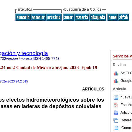
igación y tecnología
Servicios 
0732
versión impresa
ISSN
1405-7743
Revista
vol.24 no.2 Ciudad de México abr./jun. 2023 Epub 19-
SciELO
Google
40732e.2023.24.2.015
Articulo
ARTÍCULOS
nueva p
los efectos hidrometeorológicos sobre los
Españo
sas en laderas de depósitos coluviales
Artícu
Referen
Como c