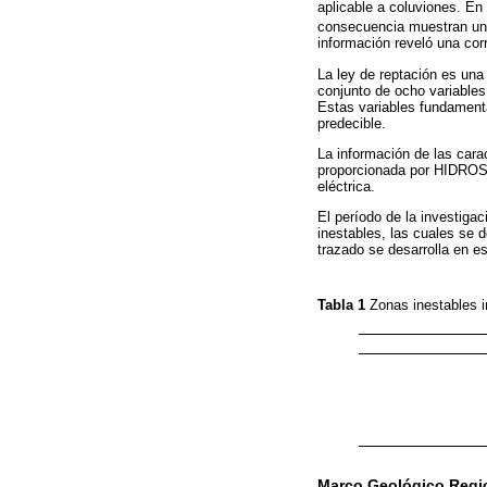
aplicable a coluviones. En
consecuencia muestran una 
información reveló una cor
La ley de reptación es un
conjunto de ocho variables
Estas variables fundamenta
predecible.
La información de las cara
proporcionada por HIDROS
eléctrica.
El período de la investiga
inestables, las cuales se
trazado se desarrolla en es
Tabla 1
Zonas inestables 
Marco Geológico Regi