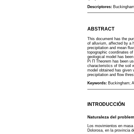
Descriptores:
Buckingham;
ABSTRACT
This document has the purp
of alluvium, affected by a 
precipitation and mean fluv
topographic coordinates of
geological model has been
Pi Π Theorem has been used
characteristics of the soi
model obtained has given v
precipitation and flow thre
Keywords:
Buckingham; Al
INTRODUCCIÓN
Naturaleza del proble
Los movimientos en masa in
Dolorosa, en la provincia 