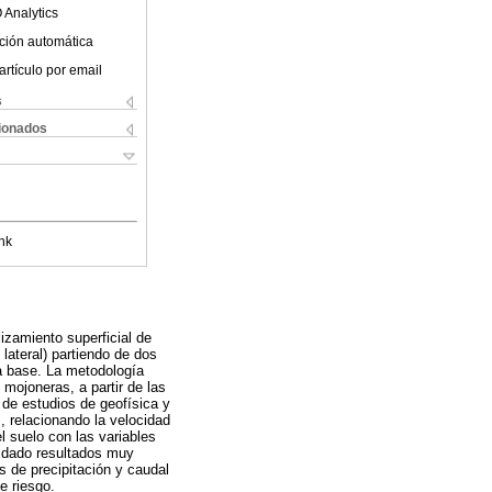
 Analytics
ción automática
artículo por email
s
cionados
nk
izamiento superficial de
lateral) partiendo de dos
la base. La metodología
mojoneras, a partir de las
 de estudios de geofísica y
 relacionando la velocidad
 suelo con las variables
 dado resultados muy
s de precipitación y caudal
e riesgo.