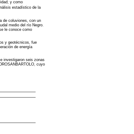
eidad; y como
análisis estadístico de la
a de coluviones, con un
udal medio del río Negro.
 se le conoce como
os y geotécnicos, fue
eración de energía
e investigaron seis zonas
ral HIDROSANBARTOLO, cuyo