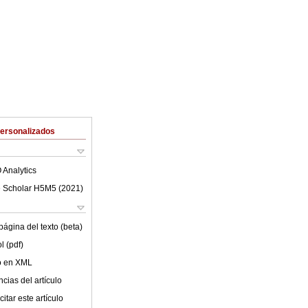
Personalizados
 Analytics
 Scholar H5M5 (
2021
)
ágina del texto (beta)
l (pdf)
lo en XML
cias del artículo
itar este artículo