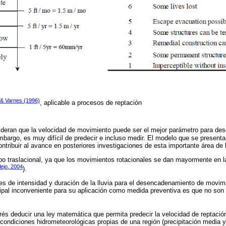
& Varnes (1996)
, aplicable a procesos de reptación
ideran que la velocidad de movimiento puede ser el mejor parámetro para desc
mbargo, es muy difícil de predecir e incluso medir. El modelo que se presenta
ontribuir al avance en posteriores investigaciones de esta importante área de 
po traslacional, ya que los movimientos rotacionales se dan mayormente en 
lejo, 2004
).
es de intensidad y duración de la lluvia para el desencadenamiento de movi
ncipal inconveniente para su aplicación como medida preventiva es que no son 
erés deducir una ley matemática que permita predecir la velocidad de reptació
condiciones hidrometeorológicas propias de una región (precipitación media y