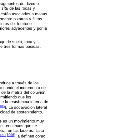
fragmentos de diverso
n situ
de las rocas y
 están asociados a masas
ente pizarras y filitas
ntes del territorio
riores adyacentes y por la
ajo de suelo, roca y
de tres formas básicas:
roduce a través de los
ovocando el incremento de
de la matriz del coluvión.
rmitiendo que los
e la resistencia interna de
005
). La socavación lateral
acidad de sostenimiento.
que es un movimiento muy
nes continuas que se
tc., en las laderas. Esta
nes (1996)
la definen como