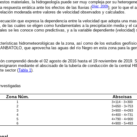
 estos materiales, la hidrogeología puede ser muy compleja por su heterogen
Díaz, 2009
respuesta errática ante los efectos de las lluvias (
); por lo que el 
relación moderada entre valores de velocidad observados y calculados.
a ecuación que expresa la dependencia entre la velocidad que adopta una mas
, de las cuales se eligen como fundamentales a la precipitación media y el ca
les se les conoce como predictivas, y a la variable dependiente (velocidad)
cterísticas hidrometeorológicas de la zona, así como de los estudios geofísic
ANBATOLO, que aprovecha las aguas del río Negro en esta zona para la gen
ción comprendió desde el 02 agosto de 2016 hasta el 19 noviembre de 2019. S
 designaron mediante el abscisado de la tubería de conducción de la cent
te sector (
Tabla 1
).
investigadas
Zona Núm.
Abscisas
1
3+114 - 3+300
2
3+650 - 3+753
3
3+900 - 4+093
4
4+400 - 4+731
5
4+790 - 4+900
6
4+900 - 5+493
onal